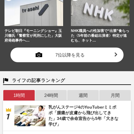
テレビ朝日『モーニングショー』玉
NHK職員への性加害で“出禁”食らっ
川徹氏「警察官が死刑にした」大阪
た〈5年前の番組出演者〉特定が進
府発砲事件へ…
むも、ネット…
7位以降を見る
ライフの記事ランキング
1時間
24時間
週間
月間
乳がんステージ4のYouTuberミミポ
ポ「腫瘍が皮膚から飛び出してき
た」34歳で余命宣告から5年「大きな
学び」