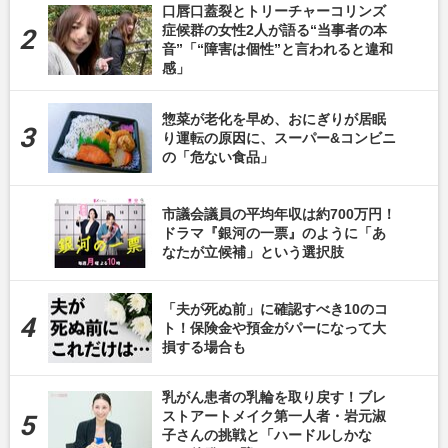
口唇口蓋裂とトリーチャーコリンズ
症候群の女性2人が語る“当事者の本
音”「“障害は個性”と言われると違和
感」
惣菜が老化を早め、おにぎりが居眠
り運転の原因に、スーパー&コンビニ
の「危ない食品」
市議会議員の平均年収は約700万円！
ドラマ『銀河の一票』のように「あ
なたが立候補」という選択肢
「夫が死ぬ前」に確認すべき10のコ
ト！保険金や預金がパーになって大
損する場合も
乳がん患者の乳輪を取り戻す！ブレ
ストアートメイク第一人者・岩元淑
子さんの挑戦と「ハードルしかな