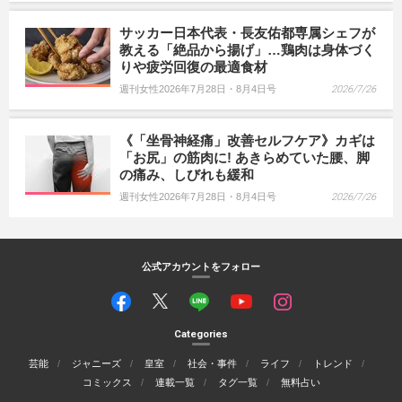
サッカー日本代表・長友佑都専属シェフが
教える「絶品から揚げ」…鶏肉は身体づく
りや疲労回復の最適食材
週刊女性2026年7月28日・8月4日号
2026/7/26
《「坐骨神経痛」改善セルフケア》カギは
「お尻」の筋肉に! あきらめていた腰、脚
の痛み、しびれも緩和
週刊女性2026年7月28日・8月4日号
2026/7/26
公式アカウントをフォロー
Categories
芸能
ジャニーズ
皇室
社会・事件
ライフ
トレンド
コミックス
連載一覧
タグ一覧
無料占い