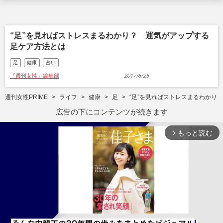
“足”を見ればストレスまるわかり？ 運気がアップする
足ケア方法とは
足
健康
占い
『週刊女性』編集部
2017/6/25
週刊女性PRIME
ライフ
健康
足
“足”を見ればストレスまるわかり
広告の下にコンテンツが続きます
もっと読む
arrow_forward_ios