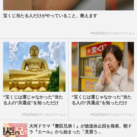
週刊女性2020年7月14日号
2020/7/5
宝くじ当たる人だけがやっていること、教えます
矯正の魔術師・清水ろっかん先生が伝授、
脚のむくみを解消する簡単エクサ！
PR(合同会社デジタルファーム )
週刊女性2017年10月3日号
2017/9/25
“宝くじは運じゃなかった”当た
“宝くじは運じゃなかった”当た
る人の“共通点”を知っただけ
る人の“共通点”を知っただけ
PR(合同会社デジタルファーム )
PR(合同会社デジタルファーム )
大河ドラマ『豊臣兄弟！』が放送休止回を発表、朝ド
ラ『エール』から始まった「見習う...