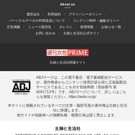
About us
運営会社
利用規約
プライバシーポリシー
パーソナルデータの外部送信について
コンテンツ制作・編集ポリシー
広告掲載
ニュース提供先
タレコミ
採用情報
お知らせ一覧
お問い合わせ
主婦と生活社公式サイト
主婦と生活社関連サイト
ABJマークは、この電子書店・電子書籍配信サービス
が、著作権者からコンテンツ使用許諾を得た正規版配信
サービスであることを示す登録商標（登録番号 第
6091713号）です。ABJマークについて、詳しくはこち
らを御覧ください。
https://aebs.or.jp/
本サイトに掲載されているすべての⽂章・撮影写真の著作権は主婦と⽣活
社に帰属します。
他サイトや他媒体への無断転載・複製⾏為は固く禁⽌します。