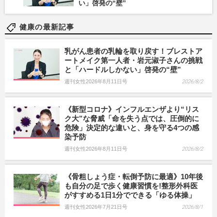
い」啓発の“壁”
健康の最新記事
乳がん患者の乳輪を取り戻す！ブレストア
ートメイク第一人者・岩元淑子さんの挑戦
と「ハードルしかない」啓発の“壁”
週刊女性2026年8月11日号
2026/8/2
《新型コロナ》インフルエンザより“リス
ク大”な脅威「命を失う点では、圧倒的に
危険」決定的な違いと、身を守る4つの感
染予防
週刊女性2026年8月11日号
2026/8/2
《骨粗しょう症・転倒予防に最適》10年後
も自分の足で歩く健康習慣を!整形外科医
がすすめる1日1分でできる「ゆる体操」
週刊女性2026年7月21日号
2026/8/1