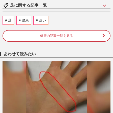
足に関する記事一覧
「パンプスは歩くための靴ではない」合わ
足
健康
占い
ない靴を放置で変形・転倒の危険も…今す
ぐ見直したい“正しい靴の…
週刊女性2026年2月17日号
2026/3/1
健康の記事一覧を見る
3分で視界スッキリ「毒出し足もみ」で老
眼・緑内障を防ぐ！プロが教える“反射
あわせて読みたい
区”の仕組み「ツボが点なの…
週刊女性2023年4月25日号
2023/5/3
「湿った足はネガティブ思考」色や形にシ
ワ、見るだけで不調がわかる足裏診断
週刊女性2021年9月21日号
2021/9/12
ゼロ円で納豆みたいな“足クサ”を改善！
スペジャリストが教える正しいケア術