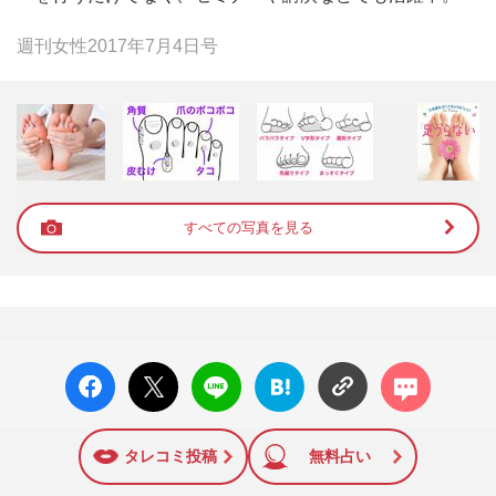
週刊女性2017年7月4日号
すべての写真を見る
facebo
X ポス
LINE
はてな
コメン
ok い
ト
ブック
ト
いね
マーク
に追加
タレコミ投稿
無料占い