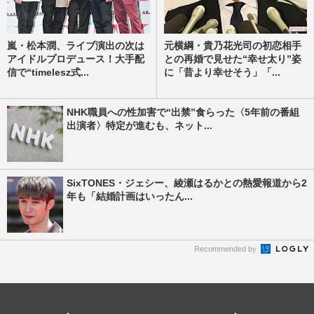
嵐・松本潤、ライブ演出の次は
元横綱・貴乃花光司の初恋相手
アイドルプロデュース！大手配
との再婚で見せた“幸せ太り”姿
信で“timelesz式...
に「昔より幸せそう」「...
NHK職員への性加害で“出禁”食らった〈5年前の番組
出演者〉特定が進むも、ネット...
SixTONES・ジェシー、綾瀬はるかとの熱愛報道から2
年も「結婚計画はいったん...
Recommended by