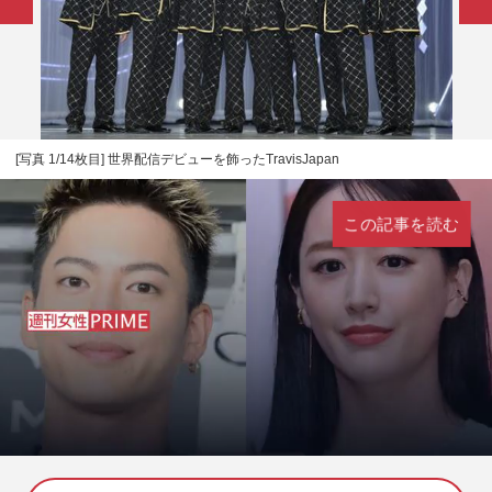
[写真 1/14枚目] 世界配信デビューを飾ったTravisJapan
この記事を読む
L
U
o
n
a
m
d
u
e
t