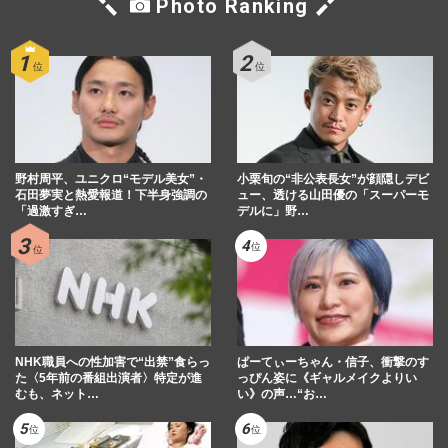
Photo Ranking
『Travis Japan』松田元太、
『King&Prince』高橋海人の代役に「1日
で覚えたの?」律儀な“天才肌”ニュース…
週刊女性PRIME
2025/9/2
Travis Japanの松田元太、憧れの北川景子
と生共演して終始“デレ”でもファンは「幸
野村周平、ユニクロ“モデル美女”・
せでした」下がらぬ好感…
小栗旬の“非公表長女”が顔隠しデビ
石田夢実と熱愛報道！下半身強調の
ュー、透ける山田優の「スーパーモ
週刊女性PRIME
2025/7/1
「過激すぎ…
デルに」野…
山下智久は映画が白紙、松本潤はドラマが
頓挫…フジテレビ中居問題がもたらす“脱
ジャニ”ドミノ「完全なも…
週刊女性PRIME
2025/6/12
NHK職員への性加害で“出禁”食らっ
ぱーてぃーちゃん・信子、衝撃のす
た〈5年前の番組出演者〉特定が進
っぴん姿に《ギャルメイクよりい
むも、ネット…
い》の声…“お…