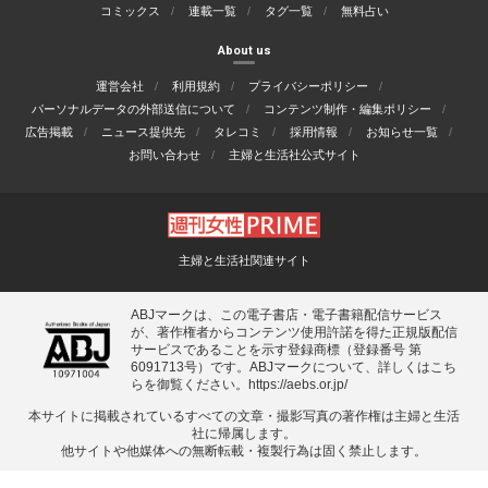
コミックス
連載一覧
タグ一覧
無料占い
About us
運営会社
利用規約
プライバシーポリシー
パーソナルデータの外部送信について
コンテンツ制作・編集ポリシー
広告掲載
ニュース提供先
タレコミ
採用情報
お知らせ一覧
お問い合わせ
主婦と生活社公式サイト
主婦と生活社関連サイト
ABJマークは、この電子書店・電子書籍配信サービス
が、著作権者からコンテンツ使用許諾を得た正規版配信
サービスであることを示す登録商標（登録番号 第
6091713号）です。ABJマークについて、詳しくはこち
らを御覧ください。
https://aebs.or.jp/
本サイトに掲載されているすべての⽂章・撮影写真の著作権は主婦と⽣活
社に帰属します。
他サイトや他媒体への無断転載・複製⾏為は固く禁⽌します。