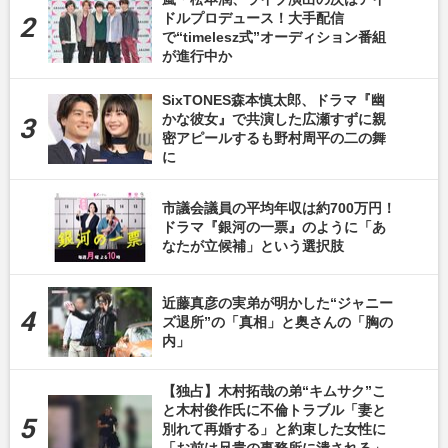
ドルプロデュース！大手配信
で“timelesz式”オーディション番組
が進行中か
SixTONES森本慎太郎、ドラマ『幽
かな彼女』で共演した広瀬すずに親
密アピールするも野村周平の二の舞
に
市議会議員の平均年収は約700万円！
ドラマ『銀河の一票』のように「あ
なたが立候補」という選択肢
近藤真彦の実弟が明かした“ジャニー
ズ退所”の「真相」と奥さんの「胸の
内」
【独占】木村拓哉の弟“キムサク”こ
と木村俊作氏に不倫トラブル「妻と
別れて再婚する」と約束した女性に