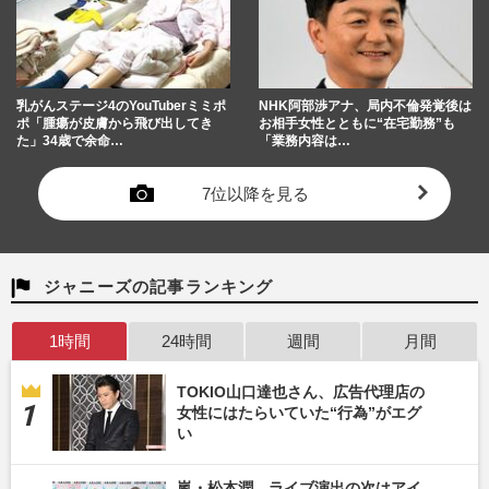
乳がんステージ4のYouTuberミミポ
NHK阿部渉アナ、局内不倫発覚後は
ポ「腫瘍が皮膚から飛び出してき
お相手女性とともに“在宅勤務”も
た」34歳で余命…
「業務内容は…
7位以降を見る
ジャニーズの記事ランキング
1時間
24時間
週間
月間
TOKIO山口達也さん、広告代理店の
女性にはたらいていた“行為”がエグ
い
嵐・松本潤、ライブ演出の次はアイ