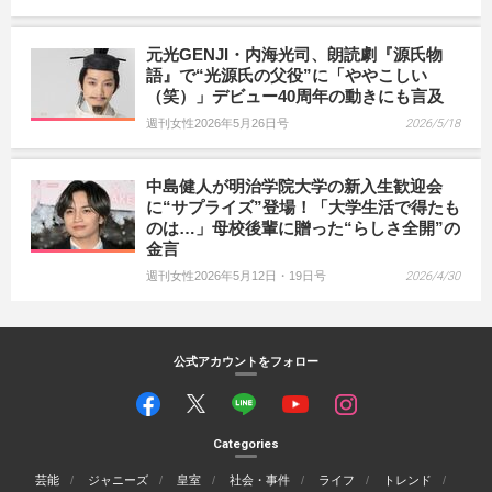
元光GENJI・内海光司、朗読劇『源氏物
語』で“光源氏の父役”に「ややこしい
（笑）」デビュー40周年の動きにも言及
週刊女性2026年5月26日号
2026/5/18
中島健人が明治学院大学の新入生歓迎会
に“サプライズ”登場！「大学生活で得たも
のは…」母校後輩に贈った“らしさ全開”の
金言
週刊女性2026年5月12日・19日号
2026/4/30
公式アカウントをフォロー
Categories
芸能
ジャニーズ
皇室
社会・事件
ライフ
トレンド