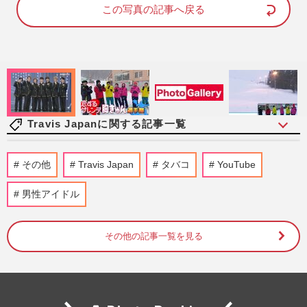
d
e
この写真の記事へ戻る
:
1
0
0
.
0
0
%
Travis Japanに関する記事一覧
櫻井翔、司会を務めた『ベストアーティス
その他
Travis Japan
タバコ
YouTube
ト』STARTOシャッフルメドレーで嵐
を“歌わない”配慮にファン感涙
男性アイドル
週刊女性PRIME
2025/12/3
その他の記事一覧を見る
Travis Japan川島如恵留、半年の“休養期
間”を経て初単独主演舞台「運のおかげで
ここまで来られた」
週刊女性2025年11月11日・18日号
2025/11/14