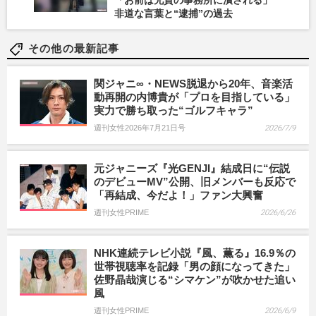
「お前は兄貴の事務所に潰される」
非道な言葉と“逮捕”の過去
その他の最新記事
関ジャニ∞・NEWS脱退から20年、音楽活
動再開の内博貴が「プロを目指している」
実力で勝ち取った“ゴルフキャラ”
週刊女性2026年7月21日号
2026/7/9
元ジャニーズ『光GENJI』結成日に“伝説
のデビューMV”公開、旧メンバーも反応で
「再結成、今だよ！」ファン大興奮
週刊女性PRIME
2026/6/26
NHK連続テレビ小説『風、薫る』16.9％の
世帯視聴率を記録「男の顔になってきた」
佐野晶哉演じる“シマケン”が吹かせた追い
風
週刊女性PRIME
2026/6/9