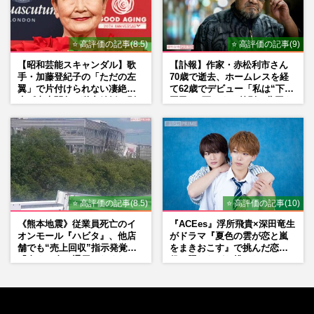
⭐ 高評価の記事(8.5)
⭐ 高評価の記事(9)
【昭和芸能スキャンダル】歌
【訃報】作家・赤松利市さん
手・加藤登紀子の「ただの左
70歳で逝去、ホームレスを経
翼」で片付けられない凄絶半
て62歳でデビュー「私は“下級
生《東大闘争、獄中結婚、別
国民”。死ぬまで差別と貧困を
荘で内ゲバ事件》
書き続けます」壮絶人生
⭐ 高評価の記事(8.5)
⭐ 高評価の記事(10)
《熊本地震》従業員死亡のイ
『ACEes』浮所飛貴×深田竜生
オンモール『ハビタ』、他店
がドラマ『夏色の雲が恋と嵐
舗でも“売上回収”指示発覚で
をまきおこす』で挑んだ恋人
「命より金」通用しなくなっ
役、照れながら挑んだキュン
た言い訳
シーン秘話