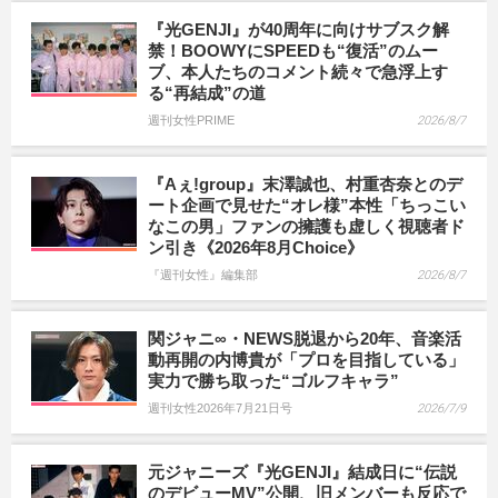
『光GENJI』が40周年に向けサブスク解
禁！BOOWYにSPEEDも“復活”のムー
ブ、本人たちのコメント続々で急浮上す
る“再結成”の道
週刊女性PRIME
2026/8/7
『Aぇ!group』末澤誠也、村重杏奈とのデ
ート企画で見せた“オレ様”本性「ちっこい
なこの男」ファンの擁護も虚しく視聴者ド
ン引き《2026年8月Choice》
『週刊女性』編集部
2026/8/7
関ジャニ∞・NEWS脱退から20年、音楽活
動再開の内博貴が「プロを目指している」
実力で勝ち取った“ゴルフキャラ”
週刊女性2026年7月21日号
2026/7/9
元ジャニーズ『光GENJI』結成日に“伝説
のデビューMV”公開、旧メンバーも反応で