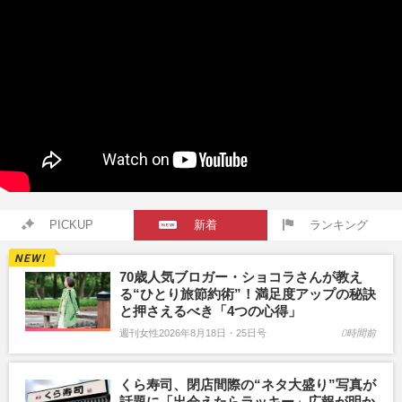
PICKUP
新着
ランキング
70歳人気ブロガー・ショコラさんが教え
る“ひとり旅節約術”！満足度アップの秘訣
と押さえるべき「4つの心得」
週刊女性2026年8月18日・25日号
0時間前
くら寿司、閉店間際の“ネタ大盛り”写真が
話題に「出会えたらラッキー」広報が明か