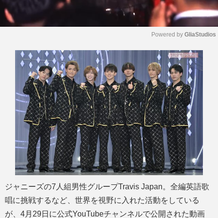
Powered by 
GliaStudios
M
u
t
e
ジャニーズの7人組男性グループTravis Japan。全編英語歌
唱に挑戦するなど、世界を視野に入れた活動をしている
が、4月29日に公式YouTubeチャンネルで公開された動画