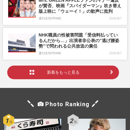
Mrs. GREEN APPLEファンのマナー違反
が賛否、映画『スパイダーマン』吹き替え
版上映に「ウェーイ！」の歓声に批判
週刊女性PRIME
2026/8/7
NHK職員の性被害問題「受信料払ってい
るんだから…」出演者非公表の“逃げ腰姿
勢”で問われる公共放送の責任
週刊女性PRIME
2026/8/7
新着をもっと見る
Photo Ranking