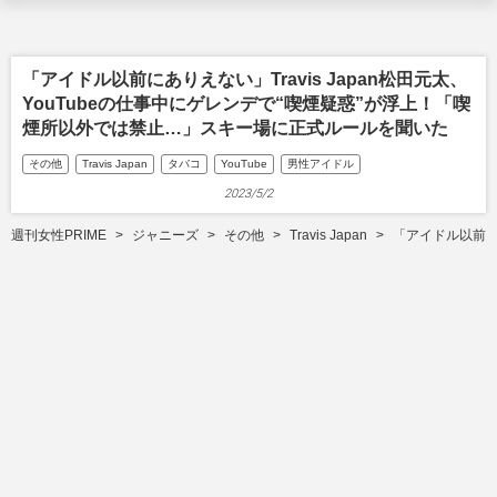
「アイドル以前にありえない」Travis Japan松田元太、
YouTubeの仕事中にゲレンデで“喫煙疑惑”が浮上！「喫
煙所以外では禁止…」スキー場に正式ルールを聞いた
その他
Travis Japan
タバコ
YouTube
男性アイドル
2023/5/2
週刊女性PRIME
ジャニーズ
その他
Travis Japan
「アイドル以前に