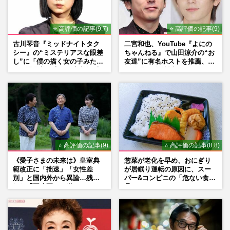
⭐ 高評価の記事(9.7)
⭐ 高評価の記事(9)
古川琴音『ミッドナイトタク
二宮和也、YouTube『よにの
シー』の“ミステリアスな眼差
ちゃんねる』で山田涼介の“お
し”に「僕の描く女の子みた
友達”に有名ホストを推薦、歌
い」現代美術家・奈良美智氏
舞伎町に“急接近”でファン
もSNSで“公認”
「関わらないで！」
⭐ 高評価の記事(9)
⭐ 高評価の記事(8.8)
《愛子さまの未来は》皇室典
惣菜が老化を早め、おにぎり
範改正に「拙速」「女性差
が居眠り運転の原因に、スー
別」と国内外から異論…残さ
パー&コンビニの「危ない食
れた「再改正」の道
品」