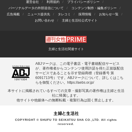
運営会社
利用規約
プライバシーポリシー
パーソナルデータの外部送信について
コンテンツ制作・編集ポリシー
広告掲載
ニュース提供先
タレコミ
採用情報
お知らせ一覧
お問い合わせ
主婦と生活社公式サイト
主婦と生活社関連サイト
ABJマークは、この電子書店・電子書籍配信サービス
が、著作権者からコンテンツ使用許諾を得た正規版配信
サービスであることを示す登録商標（登録番号 第
6091713号）です。ABJマークについて、詳しくはこち
らを御覧ください。
https://aebs.or.jp/
本サイトに掲載されているすべての⽂章・撮影写真の著作権は主婦と⽣活
社に帰属します。
他サイトや他媒体への無断転載・複製⾏為は固く禁⽌します。
COPYRIGHT © SHUFU TO SEIKATSU SHA CO.,LTD. All rights
reserved.