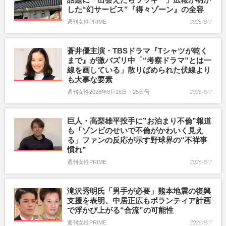
した“幻サービス”『得々ゾーン』の全容
週刊女性PRIME
2026/8/7
蒼井優主演・TBSドラマ『Tシャツが乾く
まで』が激バズリ中「“考察ドラマ”とは一
線を画している」散りばめられた伏線より
も大事な要素
週刊女性2026年8月18日・25日号
2026/8/7
巨人・高梨雄平投手に”お泊まり不倫”報道
も「ゾンビのせいで不倫がかわいく見え
る」ファンの反応が示す野球界の“不祥事
慣れ”
週刊女性PRIME
2026/8/7
滝沢秀明氏「男手が必要」熊本地震の復興
支援を表明、中居正広もボランティア計画
で浮かび上がる“合流”の可能性
週刊女性PRIME
2026/8/7