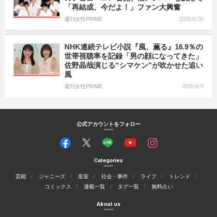
「再結成、今だよ！」ファン大興奮
週刊女性PRIME
2026/6/26
NHK連続テレビ小説『風、薫る』16.9％の
世帯視聴率を記録「男の顔になってきた」
佐野晶哉演じる“シマケン”が吹かせた追い
風
週刊女性PRIME
2026/6/9
公式アカウントをフォロー
Categories
芸能
ジャニーズ
皇室
社会・事件
ライフ
トレンド
コミックス
連載一覧
タグ一覧
無料占い
About us