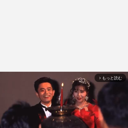
もっと読む
arrow_forward_ios