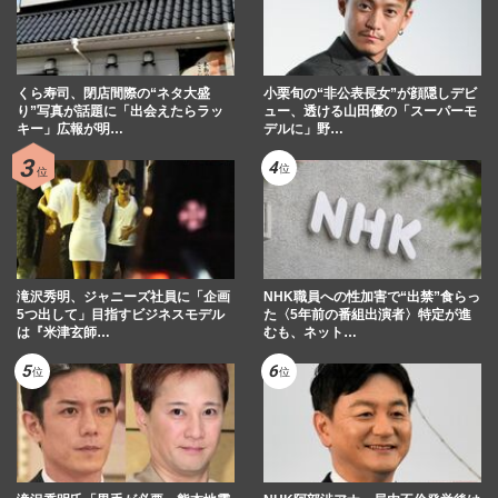
くら寿司、閉店間際の“ネタ大盛
小栗旬の“非公表長女”が顔隠しデビ
り”写真が話題に「出会えたらラッ
ュー、透ける山田優の「スーパーモ
キー」広報が明…
デルに」野…
滝沢秀明、ジャニーズ社員に「企画
NHK職員への性加害で“出禁”食らっ
5つ出して」目指すビジネスモデル
た〈5年前の番組出演者〉特定が進
は『米津玄師…
むも、ネット…