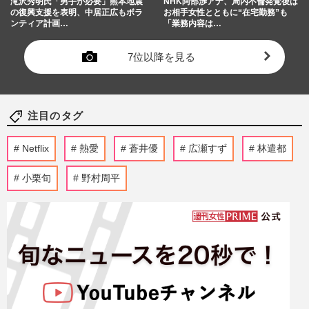
滝沢秀明氏「男手が必要」熊本地震
NHK阿部渉アナ、局内不倫発覚後は
の復興支援を表明、中居正広もボラ
お相手女性とともに“在宅勤務”も
ンティア計画…
「業務内容は…
7位以降を見る
注目のタグ
Netflix
熱愛
蒼井優
広瀬すず
林遣都
小栗旬
野村周平