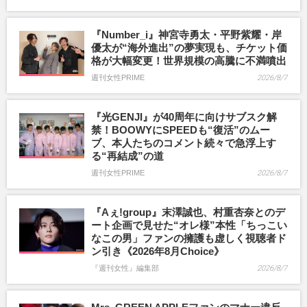
『Number_i』神宮寺勇太・平野紫耀・岸
優太が“海外進出”の夢実現も、チケット価
格が大幅変更！世界規模の高騰に不満噴出
週刊女性PRIME
2026/8/7
『光GENJI』が40周年に向けサブスク解
禁！BOOWYにSPEEDも“復活”のムー
ブ、本人たちのコメント続々で急浮上す
る“再結成”の道
週刊女性PRIME
2026/8/7
『Aぇ!group』末澤誠也、村重杏奈とのデ
ート企画で見せた“オレ様”本性「ちっこい
なこの男」ファンの擁護も虚しく視聴者ド
ン引き《2026年8月Choice》
『週刊女性』編集部
2026/8/7