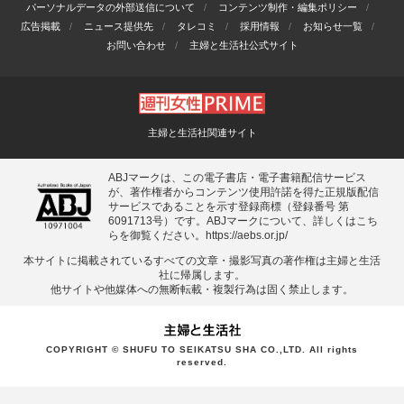
パーソナルデータの外部送信について
コンテンツ制作・編集ポリシー
広告掲載
ニュース提供先
タレコミ
採用情報
お知らせ一覧
お問い合わせ
主婦と生活社公式サイト
主婦と生活社関連サイト
ABJマークは、この電子書店・電子書籍配信サービス
が、著作権者からコンテンツ使用許諾を得た正規版配信
サービスであることを示す登録商標（登録番号 第
6091713号）です。ABJマークについて、詳しくはこち
らを御覧ください。
https://aebs.or.jp/
本サイトに掲載されているすべての⽂章・撮影写真の著作権は主婦と⽣活
社に帰属します。
他サイトや他媒体への無断転載・複製⾏為は固く禁⽌します。
COPYRIGHT © SHUFU TO SEIKATSU SHA CO.,LTD. All rights
reserved.