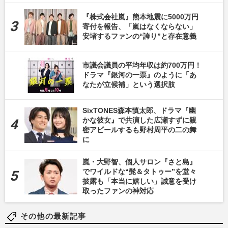
『株式会社嵐』熊本地震に5000万円
寄付を報告、「嵐はなくならない」
安堵するファンの“誇り”と存在意義
市議会議員の平均年収は約700万円！
ドラマ『銀河の一票』のように「あ
なたが立候補」という選択肢
SixTONES森本慎太郎、ドラマ『幽
かな彼女』で共演した広瀬すずに親
密アピールするも野村周平の二の舞
に
嵐・大野智、個人サロン『さと島』
でワイルドな“髭＆タトゥー”を堂々
披露も「本当に嬉しい」誠意を受け
取ったファンの神対応
その他の最新記事