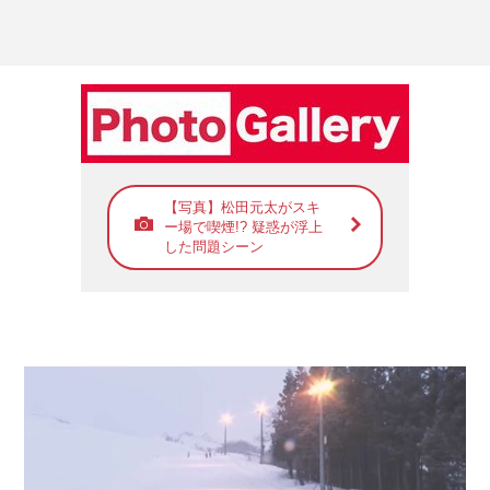
【写真】松田元太がスキ
ー場で喫煙!? 疑惑が浮上
した問題シーン