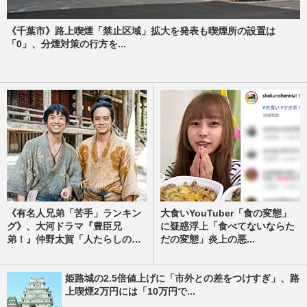
《千葉市》路上喫煙「禁止区域」拡大を発表も喫煙所の設置は
「0」、分煙対策の行方を...
《有名人兄弟「苦手」ランキン
大食いYouTuber「食の変態」
グ》、大河ドラマ『豊臣兄
に疑惑浮上「食べてないならた
弟！』仲野太賀「人たらしの
だの変態」炎上の悪...
素...
姫路城の2.5倍値上げに「市外との差をつけすぎ」、路
上喫煙2万円には「10万円で...