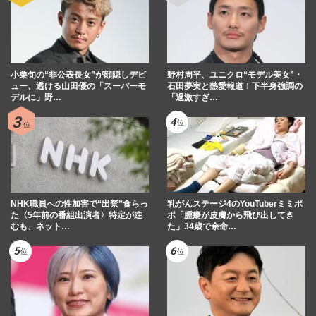
小栗旬の“非公表長女”が顔隠しデビ
野村周平、ユニクロ“モデル美女”・
ュー、透ける山田優の「スーパーモ
石田夢実と熱愛報道！下半身強調の
デルに」野…
「過激すぎ…
NHK職員への性加害で“出禁”食らっ
乳がんステージ4のYouTuberミミポ
た〈5年前の番組出演者〉特定が進
ポ「腫瘍が皮膚から飛び出してき
むも、ネット…
た」34歳で余命…