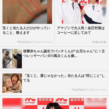
宝くじ当たる人だけがやってい
アマゾンで大人気！血圧対策は
ること、教えます
コーヒーに足してみて
PR(合同会社デジタルファーム )
PR(森永乳業)
後輩赤ちゃん誕生でパンチくんが“お兄ちゃん”に！立
つレッサーパンダの風太くんも健...
「宝くじ、運じゃなかった」当たる人は“同じこと”し
てる
PR(合同会社デジタルファーム )