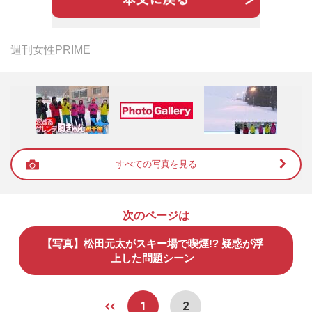
週刊女性PRIME
すべての写真を見る
次のページは
【写真】松田元太がスキー場で喫煙!? 疑惑が浮
上した問題シーン
1
2