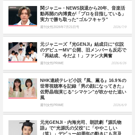
関ジャニ∞・NEWS脱退から20年、音楽活
動再開の内博貴が「プロを目指している」
実力で勝ち取った“ゴルフキャラ”
週刊女性2026年7月21日号
2026/7/9
元ジャニーズ『光GENJI』結成日に“伝説
のデビューMV”公開、旧メンバーも反応で
「再結成、今だよ！」ファン大興奮
週刊女性PRIME
2026/6/26
NHK連続テレビ小説『風、薫る』16.9％の
世帯視聴率を記録「男の顔になってきた」
佐野晶哉演じる“シマケン”が吹かせた追い
風
週刊女性PRIME
2026/6/9
元光GENJI・内海光司、朗読劇『源氏物
語』で“光源氏の父役”に「ややこしい
（笑）」デビュー40周年の動きにも言及