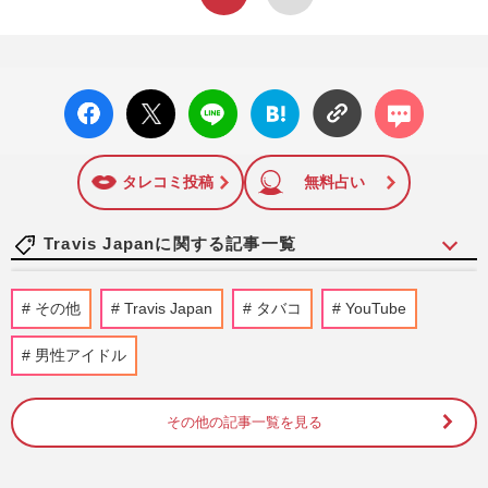
facebo
X ポス
LINE
はてな
コメン
ok い
ト
ブック
ト
いね
マーク
に追加
タレコミ投稿
無料占い
Travis Japanに関する記事一覧
櫻井翔、司会を務めた『ベストアーティス
その他
Travis Japan
タバコ
YouTube
ト』STARTOシャッフルメドレーで嵐
を“歌わない”配慮にファン感涙
男性アイドル
週刊女性PRIME
2025/12/3
その他の記事一覧を見る
Travis Japan川島如恵留、半年の“休養期
間”を経て初単独主演舞台「運のおかげで
ここまで来られた」