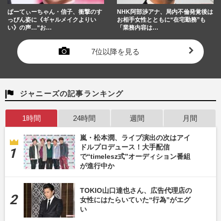
ぱーてぃーちゃん・信子、衝撃のす
NHK阿部渉アナ、局内不倫発覚後は
っぴん姿に《ギャルメイクよりい
お相手女性とともに“在宅勤務”も
い》の声…“お…
「業務内容は…
7位以降を見る
ジャニーズの記事ランキング
1時間
24時間
週間
月間
嵐・松本潤、ライブ演出の次はアイ
ドルプロデュース！大手配信
で“timelesz式”オーディション番組
が進行中か
TOKIO山口達也さん、広告代理店の
女性にはたらいていた“行為”がエグ
い