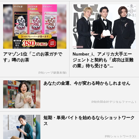
アマゾン1位「このお茶ガチで
Number_i、アメリカ大手エー
す」噂のお茶
ジェントと契約も「成功は至難
の業」待ち受ける“...
PR(ハーブ健康本舗)
あなたの金運、今が変わる時かもしれません
PR(合同会社デジタルファーム )
短期・単発バイトを始めるならショットワーク
ス
PR(ショットワークス)