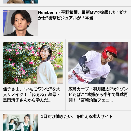
Number_i・平野紫耀、最新MVで披露した“ダサ
かわ”衝撃ビジュアルが「本当...
佳子さま、“いちごワンピ”を大
広島カープ・羽月隆太郎が“ゾン
人リメイク！「ねぇね」叔母・
ビたばこ”逮捕から半年で野球再
黒田清子さんから学んだ...
開！『宮崎灼熱フェニ...
1日だけ働きたい、を叶える求人サイト