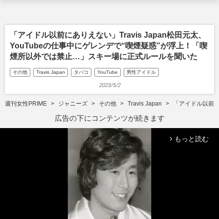
「アイドル以前にありえない」Travis Japan松田元太、
YouTubeの仕事中にゲレンデで“喫煙疑惑”が浮上！「喫
煙所以外では禁止…」スキー場に正式ルールを聞いた
その他
Travis Japan
タバコ
YouTube
男性アイドル
2023/5/2
週刊女性PRIME
ジャニーズ
その他
Travis Japan
「アイドル以前に
広告の下にコンテンツが続きます
もっと読む
arrow_forward_ios