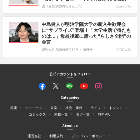
週刊女性2026年5月26日号
2026/5/18
中島健人が明治学院大学の新入生歓迎会
に“サプライズ”登場！「大学生活で得たも
のは…」母校後輩に贈った“らしさ全開”の
金言
週刊女性2026年5月12日・19日号
2026/4/30
公式アカウントをフォロー
Categories
芸能
ジャニーズ
皇室
社会・事件
ライフ
トレンド
コミックス
連載一覧
タグ一覧
無料占い
About us
運営会社
利用規約
プライバシーポリシー