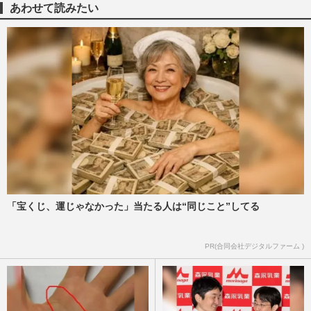
週刊女性2025年11月11日・18日号
2025/11/14
あわせて読みたい
『Travis Japan』松田元太、
『King&Prince』高橋海人の代役に「1日
で覚えたの?」律儀な“天才肌”ニュース…
週刊女性PRIME
2025/9/2
Travis Japanの松田元太、憧れの北川景子
と生共演して終始“デレ”でもファンは「幸
せでした」下がらぬ好感…
週刊女性PRIME
2025/7/1
「宝くじ、運じゃなかった」当たる人は“同じこと”してる
山下智久は映画が白紙、松本潤はドラマが
頓挫…フジテレビ中居問題がもたらす“脱
ジャニ”ドミノ「完全なも…
PR(合同会社デジタルファーム )
週刊女性PRIME
2025/6/12