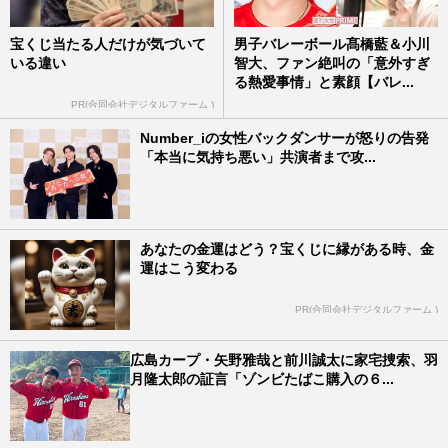
宝くじ当たる人だけが気づいて
男子バレーボール髙橋藍＆小川
いる違い
智大、ファン絶叫の「意外すぎ
る熱愛事情」と素顔【バレ...
PR(合同会社デジタルファーム )
Number_iの女性バックダンサーが怒りの告発
「本当に気持ち悪い」共演者まで攻...
あなたの金運はどう？宝くじに縁がある時、金
運はこう変わる
PR(合同会社デジタルファーム )
広島カープ・矢野雅哉と前川誠太に家宅捜索、羽
月隆太郎の証言「ゾンビたばこ購入の６...