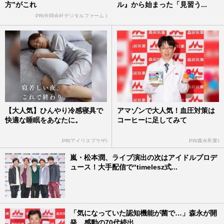
方”がこれ
ル』から始まった「見習う...
PR(合同会社デジタルファーム )
【大人気】ひんやり冷感寝具で
アマゾンで大人気！血圧対策は
快適な睡眠をあなたに。
コーヒーに足してみて
PR(アイリスプラザ)
PR(森永乳業)
嵐・松本潤、ライブ演出の次はアイドルプロデ
ュース！大手配信で“timelesz式...
「気になっていた認知機能が菌で…」森永が開
発。感動の70代続出