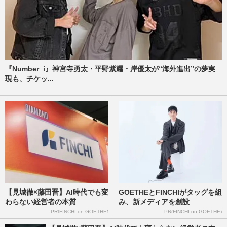
『Number_i』神宮寺勇太・平野紫耀・岸優太が“海外進出”の夢実
現も、チケッ...
【見城徹×藤田晋】AI時代でも変
GOETHEとFINCHIがタッグを組
わらない経営者の本質
み、新メディアを創設
PR(FINCHI on GOETHE)
PR(FINCHI on GOETHE)