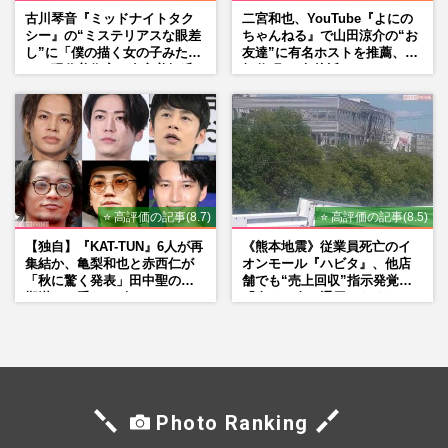
古川琴音『ミッドナイトタク
二宮和也、YouTube『よにの
シー』の“ミステリアスな眼差
ちゃんねる』で山田涼介の“お
し”に「僕の描く女の子みた
友達”に有名ホストを推薦、歌
い」現代美術家・奈良美智氏
舞伎町に“急接近”でファン
もSNSで“公認”
「関わらないで！」
⭐ 高評価の記事(8.7)
⭐ 高評価の記事(8.5)
【独自】『KAT-TUN』6人が再
《熊本地震》従業員死亡のイ
集結か、亀梨和也と赤西仁が
オンモール『ハビタ』、他店
「秋に驚く発表」田中聖の刑
舗でも“売上回収”指示発覚で
期満了と重なる“匂わせ”では
「命より金」通用しなくなっ
ない理由
た言い訳
Photo Ranking