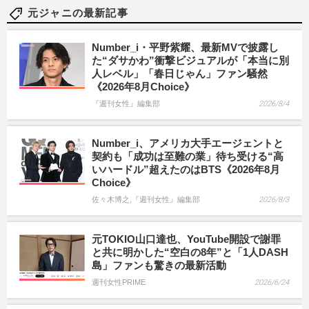
元ジャニの最新記事
Number_i・平野紫耀、最新MVで披露し
た“ダサかわ”衝撃ビジュアルが「本当に別
人レベル」「春日じゃん」ファン騒然
《2026年8月Choice》
『週刊女性』編集部
2026/8/4
Number_i、アメリカ大手エージェントと
契約も「成功は至難の業」待ち受ける“高
いハードル”超えたのはBTS《2026年8月
Choice》
佐々木博之,『週刊女性』編集部
2026/8/3
元TOKIO山口達也、YouTube開設で謝罪
と共に明かした“空白の8年”と「1人DASH
島」ファンも驚きの最新活動
週刊女性PRIME
2026/6/24