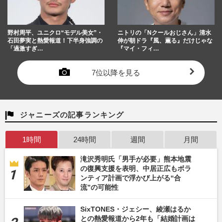
野村周平、ユニクロ“モデル美女”・
ニトリの「Nクールおじさん」清水
石田夢実と熱愛報道！下半身強調の
伸が朝ドラ『風、薫る』だけじゃな
「過激すぎ…
『マイ・フィ…
7位以降を見る
ジャニーズの記事ランキング
1時間
24時間
週間
月間
滝沢秀明氏「男手が必要」熊本地震
の復興支援を表明、中居正広もボラ
ンティア計画で浮かび上がる“合
流”の可能性
SixTONES・ジェシー、綾瀬はるか
との熱愛報道から2年も「結婚計画は