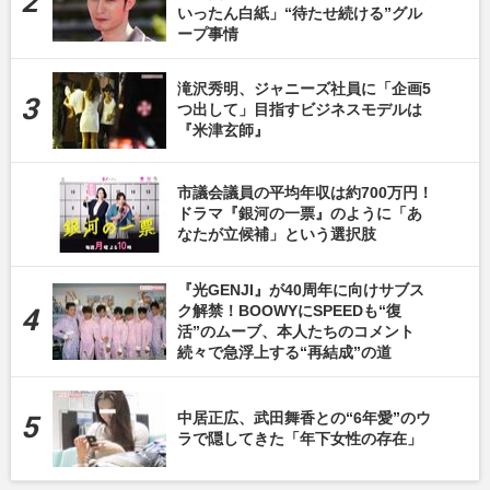
いったん白紙」“待たせ続ける”グル
ープ事情
滝沢秀明、ジャニーズ社員に「企画5
つ出して」目指すビジネスモデルは
『米津玄師』
市議会議員の平均年収は約700万円！
ドラマ『銀河の一票』のように「あ
なたが立候補」という選択肢
『光GENJI』が40周年に向けサブス
ク解禁！BOOWYにSPEEDも“復
活”のムーブ、本人たちのコメント
続々で急浮上する“再結成”の道
中居正広、武田舞香との“6年愛”のウ
ラで隠してきた「年下女性の存在」