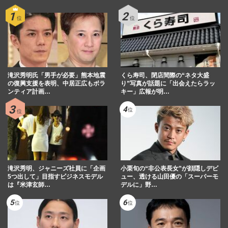
滝沢秀明氏「男手が必要」熊本地震
くら寿司、閉店間際の“ネタ大盛
の復興支援を表明、中居正広もボラ
り”写真が話題に「出会えたらラッ
ンティア計画…
キー」広報が明…
滝沢秀明、ジャニーズ社員に「企画
小栗旬の“非公表長女”が顔隠しデビ
5つ出して」目指すビジネスモデル
ュー、透ける山田優の「スーパーモ
は『米津玄師…
デルに」野…