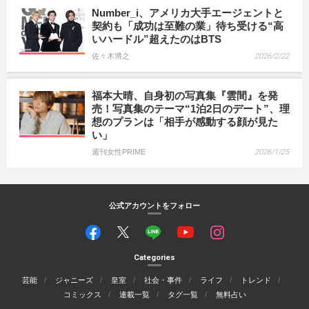
Number_i、アメリカ大手エージェントと
契約も「成功は至難の業」待ち受ける“高
いハードル”超えたのはBTS
佐々木博之
2026/2/22
福本大晴、自身初の写真集『雲間』を発
売！写真集のテーマ“1泊2日のデート”、理
想のプランは「相手が感動する顔が見た
い」
週刊女性PRIME
2026/1/25
公式アカウントをフォロー
Categories
芸能
ジャニーズ
皇室
社会・事件
ライフ
トレンド
コミックス
連載一覧
タグ一覧
無料占い