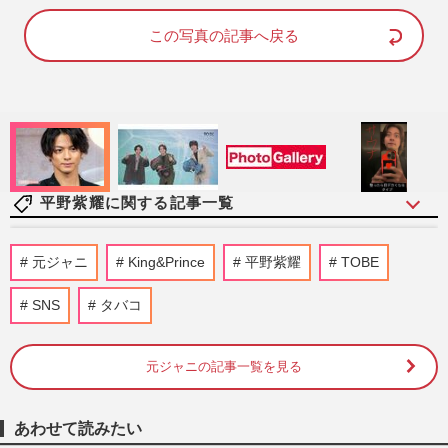
d
u
e
t
d
e
この写真の記事へ戻る
:
8
8
.
8
1
%
平野紫耀に関する記事一覧
『Number_i』神宮寺勇太・平野紫耀・岸
元ジャニ
King&Prince
平野紫耀
TOBE
優太が“海外進出”の夢実現も、チケット価
格が大幅変更！世界規模の…
SNS
タバコ
週刊女性PRIME
2026/8/7
元ジャニの記事一覧を見る
Number_i・平野紫耀、最新MVで披露し
た“ダサかわ”衝撃ビジュアルが「本当に別
人レベル」「春日じゃん」フ…
あわせて読みたい
『週刊女性』編集部
2026/8/4