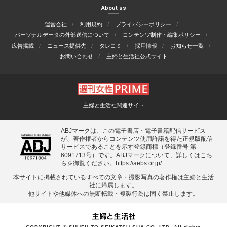
About us
運営会社
利用規約
プライバシーポリシー
パーソナルデータの外部送信について
コンテンツ制作・編集ポリシー
広告掲載
ニュース提供先
タレコミ
採用情報
お知らせ一覧
お問い合わせ
主婦と生活社公式サイト
主婦と生活社関連サイト
ABJマークは、この電子書店・電子書籍配信サービス
が、著作権者からコンテンツ使用許諾を得た正規版配信
サービスであることを示す登録商標（登録番号 第
6091713号）です。ABJマークについて、詳しくはこち
らを御覧ください。
https://aebs.or.jp/
本サイトに掲載されているすべての⽂章・撮影写真の著作権は主婦と⽣活
社に帰属します。
他サイトや他媒体への無断転載・複製⾏為は固く禁⽌します。