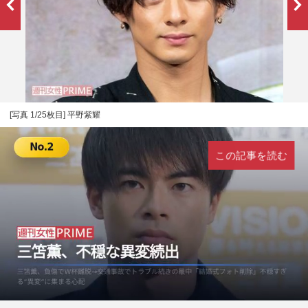
[写真 1/25枚目] 平野紫耀
この記事を読む
L
U
o
n
a
m