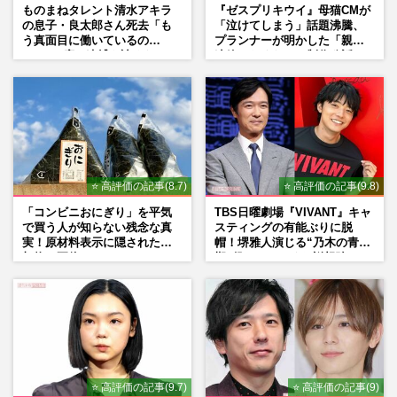
ものまねタレント清水アキラ
『ゼスプリキウイ』母猫CMが
の息子・良太郎さん死去「も
「泣けてしまう」話題沸騰、
う真面目に働いているの
プランナーが明かした「親に
で」、2度の逮捕も諦めなかっ
連絡したくなる」制作秘話
た芸能界“波乱に満ちた37年”
⭐ 高評価の記事(8.7)
⭐ 高評価の記事(9.8)
「コンビニおにぎり」を平気
TBS日曜劇場『VIVANT』キャ
で買う人が知らない残念な真
スティングの有能ぶりに脱
実！原材料表示に隠された添
帽！堺雅人演じる“乃木の青年
加物の正体
期”役は、そっくり説根強い
Mr.Children桜井和寿のバンド
マン長男・櫻井海音だった
⭐ 高評価の記事(9.7)
⭐ 高評価の記事(9)