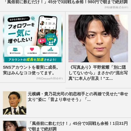
「風俗前に飲むだけ！」45分で3回戦も余裕！980円で朝まで絶好調
PR(健商株式会社)
SNSアカウントを着実に成長。
《写真あり》平野紫耀「別に隠
実はみんなココ使ってます。
してないから」まさかの“流出写
真”に本人が言及！“エ...
PR(Dreaw合同会社)
元横綱・貴乃花光司の初恋相手との再婚で見せた“幸せ
太り”姿に「昔より幸せそう」「...
「風俗前に飲むだけ！」45分で3回戦も余裕！1日31円
で朝まで絶好調