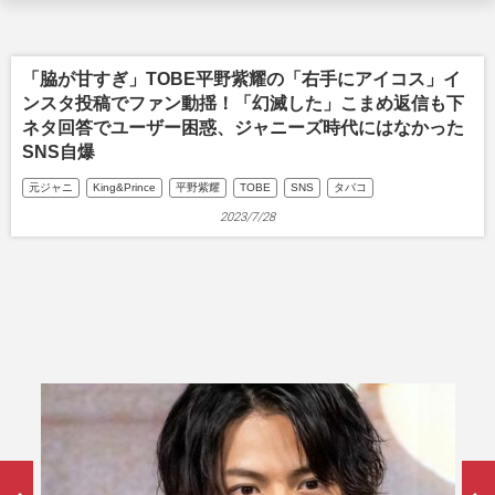
「脇が甘すぎ」TOBE平野紫耀の「右手にアイコス」イ
ンスタ投稿でファン動揺！「幻滅した」こまめ返信も下
ネタ回答でユーザー困惑、ジャニーズ時代にはなかった
SNS自爆
元ジャニ
King&Prince
平野紫耀
TOBE
SNS
タバコ
2023/7/28