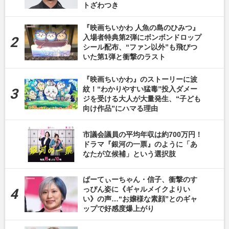
トざわつき
『映画ちいかわ 人魚の島のひみつ』
入場者特典第2弾にボンボンドロップ
シール配布、“ファン以外”も飛びつ
いた第1弾と衝撃のラスト
『映画ちいかわ』のストーリーに波
紋！“わかりやすい猛毒”投入ダメー
ジを受ける大人が大量発生、“子ども
向け作品”にハマる理由
市議会議員の平均年収は約700万円！
ドラマ『銀河の一票』のように「あ
なたが立候補」という選択肢
ぱーてぃーちゃん・信子、衝撃のす
っぴん姿に《ギャルメイクよりい
い》の声…“お嬢様な素顔”とのギャ
ップで好感度爆上がり