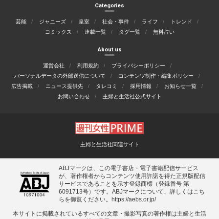
Categories
芸能
ジャニーズ
皇室
社会・事件
ライフ
トレンド
コミックス
連載一覧
タグ一覧
無料占い
About us
運営会社
利用規約
プライバシーポリシー
パーソナルデータの外部送信について
コンテンツ制作・編集ポリシー
広告掲載
ニュース提供先
タレコミ
採用情報
お知らせ一覧
お問い合わせ
主婦と生活社公式サイト
主婦と生活社関連サイト
ABJマークは、この電子書店・電子書籍配信サービス
が、著作権者からコンテンツ使用許諾を得た正規版配信
サービスであることを示す登録商標（登録番号 第
6091713号）です。ABJマークについて、詳しくはこち
らを御覧ください。
https://aebs.or.jp/
本サイトに掲載されているすべての⽂章・撮影写真の著作権は主婦と⽣活