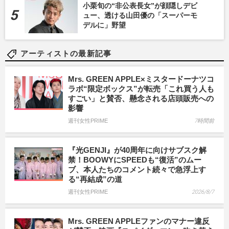
小栗旬の“非公表長女”が顔隠しデビ
ュー、透ける山田優の「スーパーモ
デルに」野望
アーティストの最新記事
Mrs. GREEN APPLE×ミスタードーナツコ
ラボ“限定ボックス”が転売「これ買う人も
すごい」と賛否、懸念される店頭販売への
影響
週刊女性PRIME
7時間前
『光GENJI』が40周年に向けサブスク解
禁！BOOWYにSPEEDも“復活”のムー
ブ、本人たちのコメント続々で急浮上す
る“再結成”の道
週刊女性PRIME
2026/8/7
Mrs. GREEN APPLEファンのマナー違反