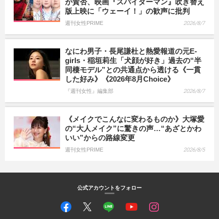
が賛否、映画『スパイダーマン』吹き替え
版上映に「ウェーイ！」の歓声に批判
週刊女性PRIME
2026/8/7
なにわ男子・長尾謙杜と熱愛報道の元E-
girls・稲垣莉生「犬顔が好き」過去の“半
同棲モデル”との共通点から透ける《一貫
した好み》《2026年8月Choice》
『週刊女性』編集部
2026/8/7
《メイクでこんなに変わるものか》大塚愛
の“大人メイク”に驚きの声…“あざとかわ
いい”からの路線変更
週刊女性PRIME
2026/8/5
公式アカウントをフォロー