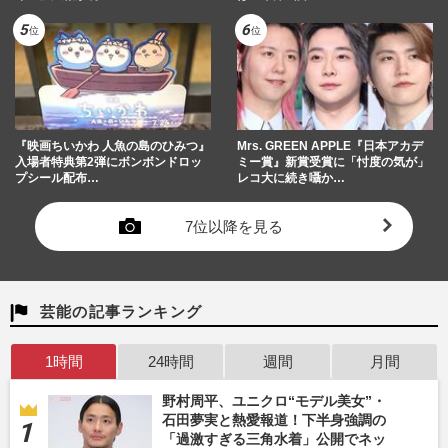
『映画ちいかわ 人魚の島のひみつ』
Mrs. GREEN APPLE『日本アカデ
入場者特典第2弾にボンボンドロッ
ミー賞』新賞受賞に「忖度の気が」
プシール配布…
レコ大に続き囁か…
7位以降を見る
芸能の記事ランキング
1時間
24時間
週間
月間
野村周平、ユニクロ“モデル美女”・
石田夢実と熱愛報道！下半身強調の
「過激すぎる三角水着」公開でネッ