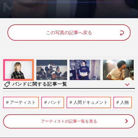
L
U
o
n
a
m
d
u
e
t
d
e
この写真の記事へ戻る
:
1
0
0
.
0
0
%
バンドに関する記事一覧
【独自】人気バンド『フォーリミ』のギタ
アーティスト
バンド
人間ドキュメント
人物
ー・RYU-TAが極秘結婚&パパになってい
た！お相手は“被写体”で活…
週刊女性PRIME
2026/7/10
アーティストの記事一覧を見る
「人の打ち上げに来て何やってんだ！」