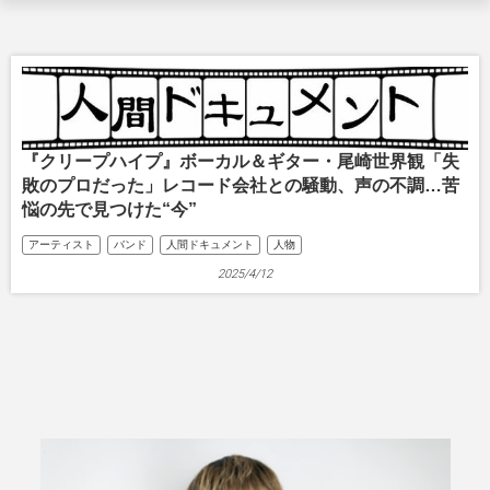
『クリープハイプ』ボーカル＆ギター・尾崎世界観「失
敗のプロだった」レコード会社との騒動、声の不調…苦
悩の先で見つけた“今”
アーティスト
バンド
人間ドキュメント
人物
2025/4/12