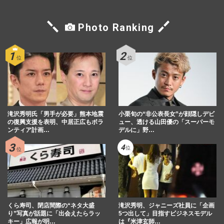
BUCK-TICK櫻井敦司さんがブチギレた
夜、“伝説のロックバー”店主が…
Photo Ranking
『週刊女性』編集部
2026/7/10
BOOWYファン大熱狂のウラで弟分バンド
『BUCK-TICK』ライブで警察沙汰の痴漢
トラブル！運営の警告文にファン…
週刊女性PRIME
2026/7/7
滝沢秀明氏「男手が必要」熊本地震
小栗旬の“非公表長女”が顔隠しデビ
NHK大河ドラマ『豊臣兄弟！』に
の復興支援を表明、中居正広もボラ
ュー、透ける山田優の「スーパーモ
［Alexandros］のベース・磯部寛之登場
ンティア計画…
デルに」野…
も視聴者ざわつく「相席スタート山添…
週刊女性PRIME
2026/7/5
氷室京介ら『BOOWY』武道館40周年・記
念アルバム発表、奥田民生ら『ユニコー
ン』はABEDON還暦ライブへ「レ…
くら寿司、閉店間際の“ネタ大盛
滝沢秀明、ジャニーズ社員に「企画
週刊女性PRIME
2026/7/4
り”写真が話題に「出会えたらラッ
5つ出して」目指すビジネスモデル
キー」広報が明…
は『米津玄師…