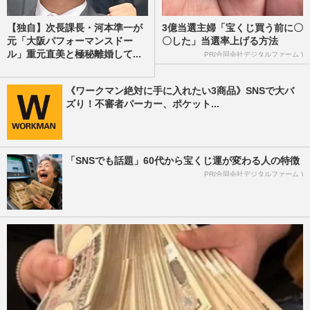
【独自】次長課長・河本準一が
3億当選主婦「宝くじ買う前に〇
元「大阪パフォーマンスドー
〇した」当選率上げる方法
ル」重元直美と極秘離婚して...
PR(合同会社デジタルファーム )
《ワークマン絶対に手に入れたい3商品》SNSで大バ
ズり！不審者パーカー、ポケット...
「SNSでも話題」60代から宝くじ運が変わる人の特徴
PR(合同会社デジタルファーム )