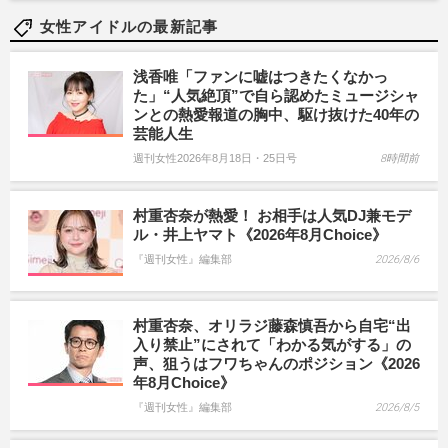
女性アイドルの最新記事
浅香唯「ファンに嘘はつきたくなかっ
た」“人気絶頂”で自ら認めたミュージシャ
ンとの熱愛報道の胸中、駆け抜けた40年の
芸能人生
週刊女性2026年8月18日・25日号
8時間前
村重杏奈が熱愛！ お相手は人気DJ兼モデ
ル・井上ヤマト《2026年8月Choice》
『週刊女性』編集部
2026/8/6
村重杏奈、オリラジ藤森慎吾から自宅“出
入り禁止”にされて「わかる気がする」の
声、狙うはフワちゃんのポジション《2026
年8月Choice》
『週刊女性』編集部
2026/8/5