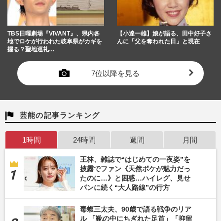
TBS日曜劇場『VIVANT』、県内各
【小達一雄】娘が語る、田中好子さ
地でロケが行われた岐阜県がカギを
んに「父を奪われた日」と現在
握る？聖地巡礼…
7位以降を見る
芸能の記事ランキング
1時間
24時間
週間
月間
王林、雑誌で“はじめての一夜姿”を
披露でファン《天然ボケが魅力だっ
たのに…》と困惑…ハイレグ、見せ
パンに続く“大人路線”の行方
毒蝮三太夫、90歳で語る戦争のリア
ル 「靴の中にちぎれた足首」「抑留