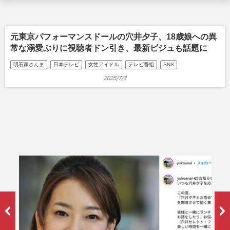
元東京パフォーマンスドールの穴井夕子、18歳娘への異
常な溺愛ぶりに視聴者ドン引き、最新ビジュも話題に
明石家さんま
日本テレビ
女性アイドル
テレビ番組
SNS
2025/7/3