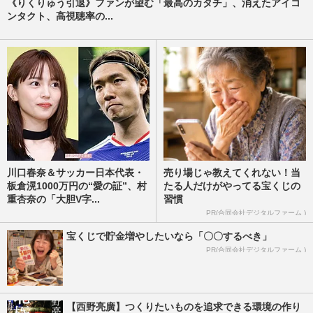
《りくりゅう引退》ファンが望む「最高のカタチ」、消えたアイコ
ンタクト、高視聴率の...
川口春奈＆サッカー日本代表・
売り場じゃ教えてくれない！当
板倉滉1000万円の“愛の証”、村
たる人だけがやってる宝くじの
重杏奈の「大胆V字...
習慣
PR(合同会社デジタルファーム )
宝くじで貯金増やしたいなら「〇〇するべき」
PR(合同会社デジタルファーム )
【西野亮廣】つくりたいものを追求できる環境の作り