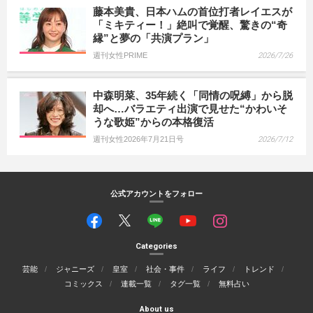
藤本美貴、日本ハムの首位打者レイエスが
「ミキティー！」絶叫で覚醒、驚きの“奇
縁”と夢の「共演プラン」
週刊女性PRIME
2026/7/26
中森明菜、35年続く「同情の呪縛」から脱
却へ…バラエティ出演で見せた“かわいそ
うな歌姫”からの本格復活
週刊女性2026年7月21日号
2026/7/12
公式アカウントをフォロー
Categories
芸能
ジャニーズ
皇室
社会・事件
ライフ
トレンド
コミックス
連載一覧
タグ一覧
無料占い
About us