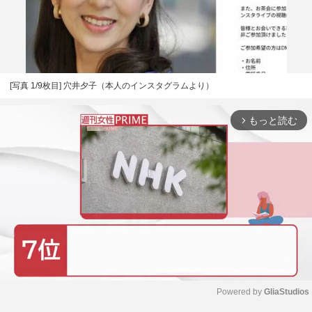
[写真 1/9枚目] 穴井夕子（本人のインスタグラムより）
もっと読む
arrow_forward_ios
Powered by 
GliaStudios