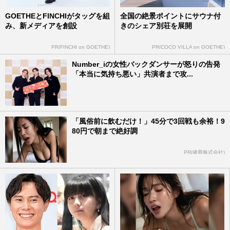
GOETHEとFINCHIがタッグを組
全国の絶景ポイントにサウナ付
み、新メディアを創設
きのシェア別荘を展開
PR(FINCHI on GOETHE)
PR(COCO VILLA on GOETHE)
Number_iの女性バックダンサーが怒りの告発
「本当に気持ち悪い」共演者まで攻...
「風俗前に飲むだけ！」45分で3回戦も余裕！9
80円で朝まで絶好調
PR(健商株式会社)