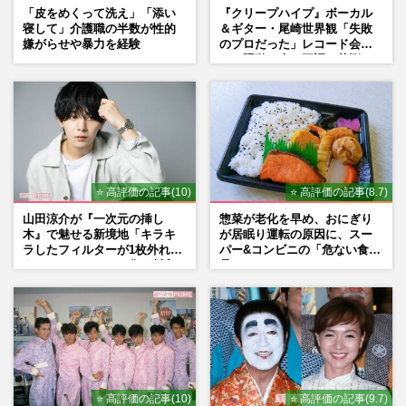
「皮をめくって洗え」「添い
『クリープハイプ』ボーカル
寝して」介護職の半数が性的
＆ギター・尾崎世界観「失敗
嫌がらせや暴力を経験
のプロだった」レコード会社
との騒動、声の不調…苦悩の
先で見つけた“今”
⭐ 高評価の記事(10)
⭐ 高評価の記事(8.7)
山田涼介が『一次元の挿し
惣菜が老化を早め、おにぎり
木』で魅せる新境地「キラキ
が居眠り運転の原因に、スー
ラしたフィルターが1枚外れて
パー&コンビニの「危ない食
くれたら」アイドル像を封印
品」
した覚悟
⭐ 高評価の記事(10)
⭐ 高評価の記事(9.7)