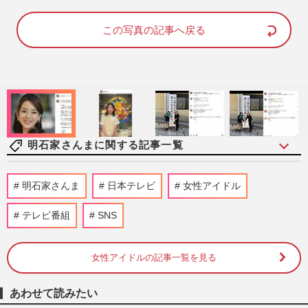
M
u
この写真の記事へ戻る
t
e
明石家さんまに関する記事一覧
【訃報】元プロ野球選手・板東英二さん、
明石家さんま
日本テレビ
女性アイドル
若き日の明石家さんまを支えた男気と、昭
和の“ええ加減さ”で遺し…
テレビ番組
SNS
週刊女性PRIME
2026/7/28
女性アイドルの記事一覧を見る
明石家さんまが〈葬儀には行かない〉ポリ
シーを破り、異例の参列で伝えた“お母さ
ん”中村玉緒さんへの感謝
あわせて読みたい
週刊女性PRIME
2026/6/18