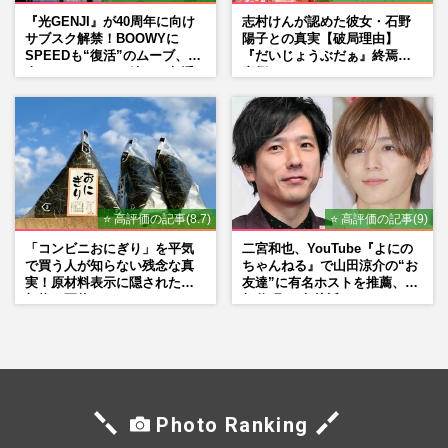
『光GENJI』が40周年に向け
志村けんが認めた彼女・石野
サブスク解禁！BOOWYに
陽子との真実【破局理由】
SPEEDも“復活”のムーブ、本
『だいじょうぶだぁ』終焉の
人たちのコメント続々で急浮
裏側
上する“再結成”の道
⭐ 高評価の記事(8.7)
⭐ 高評価の記事(9)
「コンビニおにぎり」を平気
二宮和也、YouTube『よにの
で買う人が知らない残念な真
ちゃんねる』で山田涼介の“お
実！原材料表示に隠された添
友達”に有名ホストを推薦、歌
加物の正体
舞伎町に“急接近”でファン
「関わらないで！」
Photo Ranking