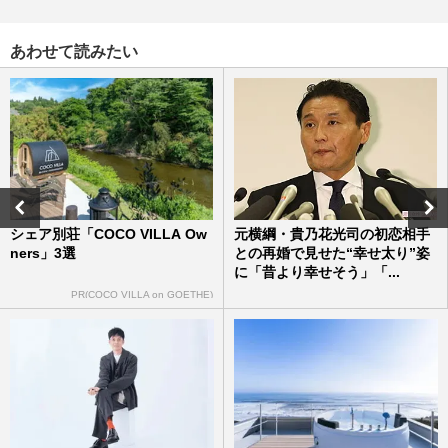
あわせて読みたい
シェア別荘「COCO VILLA Ow
元横綱・貴乃花光司の初恋相手
ners」3選
との再婚で見せた“幸せ太り”姿
に「昔より幸せそう」「...
PR(COCO VILLA on GOETHE)