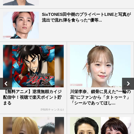
SixTONES田中樹のプライベートLINEと写真が
流出で流れ弾を食らった“優等...
【無料アニメ】逆境無頼カイジ
川栄李奈、鎖骨に見えた“一輪の
配信中！視聴で楽天ポイント貯
花”にファンから「タトゥー？」
まる
「シールであってほし...
PR(Rチャンネル)