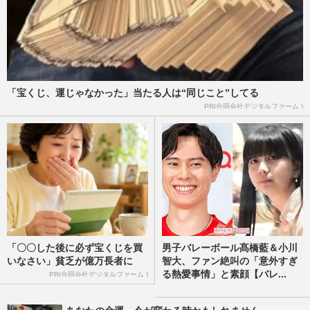
「宝くじ、運じゃなかった」当たる人は“同じこと”してる
PR(合同会社デジタルファーム )
「〇〇した後に必ず宝くじを買
男子バレーボール髙橋藍＆小川
いなさい」貧乏が億万長者に
智大、ファン絶叫の「意外すぎ
る熱愛事情」と素顔【バレ...
PR(合同会社デジタルファーム )