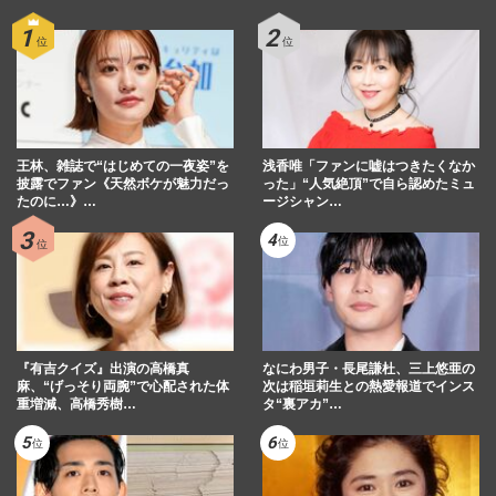
王林、雑誌で“はじめての一夜姿”を
浅香唯「ファンに嘘はつきたくなか
披露でファン《天然ボケが魅力だっ
った」“人気絶頂”で自ら認めたミュ
たのに…》…
ージシャン…
『有吉クイズ』出演の高橋真
なにわ男子・長尾謙杜、三上悠亜の
麻、“げっそり両腕”で心配された体
次は稲垣莉生との熱愛報道でインス
重増減、高橋秀樹…
タ“裏アカ”…