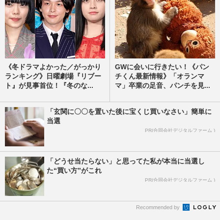
《冬ドラマよかった／がっかり
GWに会いに行きたい！《パン
ランキング》日曜劇場『リブー
チくん最新情報》「オランマ
ト』が見事首位！『冬のな...
マ」卒業の足音、パンチを見...
「玄関に〇〇を置いた後に宝くじ買いなさい」簡単に
当選
PR(合同会社デジタルファーム )
「どうせ当たらない」と思ってた私が本当に当選し
た“買い方”がこれ
PR(合同会社デジタルファーム )
Recommended by