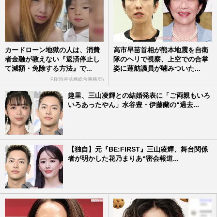
カードローン地獄の人は、消費
高市早苗首相が熊本地震を自衛
者金融が教えない『返済停止し
隊のヘリで視察、上空での合掌
て減額・免除する方法』で...
姿に蓮舫議員が噛みついた...
PR(渋谷法務総合事務所)
趣里、三山凌輝との結婚発表に「ご両親もいろ
いろあったやん」水谷豊・伊藤蘭の“過去...
【独自】元『BE:FIRST』三山凌輝、舞台関係
者が明かした花乃まりあ“密会報道...