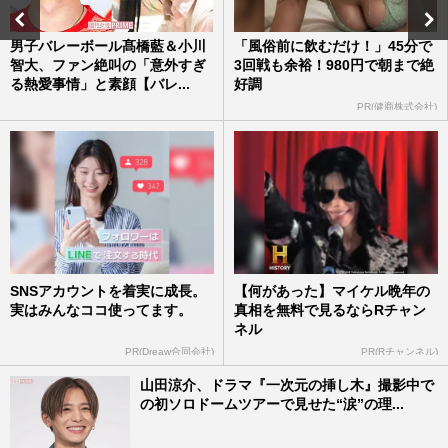
男子バレーボール髙橋藍＆小川
「風俗前に飲むだけ！」45分で
智大、ファン絶叫の「意外すぎ
3回戦も余裕！980円で朝まで絶
る熱愛事情」と素顔【バレ...
好調
PR(健商株式会社)
SNSアカウントを着実に成長。
【何があった】マイケル晩年の
実はみんなココ使ってます。
真相を無料で見るならRチャン
ネル
PR(Dreaw合同会社)
PR(Rチャンネル)
山田涼介、ドラマ『一次元の挿し木』撮影中で
の初ソロドームツアーで見せた“涙”の理...