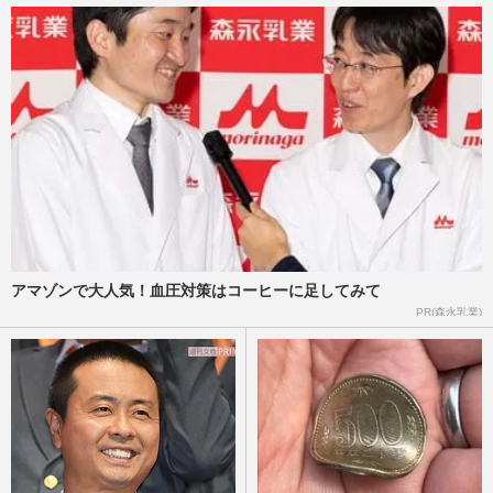
俳優・星野真里、長女の指定難病『先天性
ミオパチー』で「世界の見え方が変わっ
た」母が綴った記録と娘と歩…
週刊女性2026年2月24日号
2026/2/15
《関東人が選んだ「面白いと思う」芸人ラ
ンキング》有吉弘行・オードリーらを抑え
た1位は「人を傷つけない…
週刊女性2026年2月3日号
2026/1/26
アマゾンで大人気！血圧対策はコーヒーに足してみて
PR(森永乳業)
《関西人が選んだ「面白いと思う」芸人ラ
ンキング》千鳥やかまいたち、明石家さん
まらを抑えた1位は「性格…
週刊女性2026年2月3日号
2026/1/26