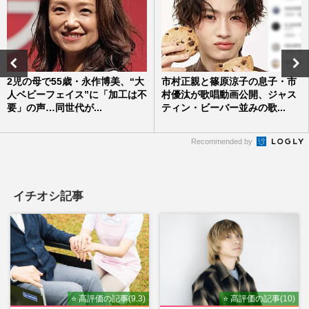
2児の母で55歳・永作博美、“大
市村正親と篠原涼子の息子・市
人ベビーフェイス”に「加工は不
村優汰が歌唱動画公開、ジャス
要」の声…同世代が...
ティン・ビーバー並みの歌...
Recommended by
イチオシ記事
⭐ 高評価の記事(9.3)
⭐ 高評価の記事(10)