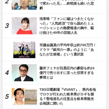
で変わった兄」…終戦後も続いた悲
劇
浅香唯「ファンに嘘はつきたくなか
った」“人気絶頂”で自ら認めたミュ
ージシャンとの熱愛報道の胸中、駆
け抜けた40年の芸能人生
市議会議員の平均年収は約700万円！
ドラマ『銀河の一票』のように「あ
なたが立候補」という選択肢
藤井フミヤが目黒区内の豪邸を約10
億円で売り出すに至った切実すぎる
事情とは
TBS日曜劇場『VIVANT』、県内各地
でロケが行われた岐阜県がカギを握
る？聖地巡礼の注意点を岐阜県観光
企画課に聞いた