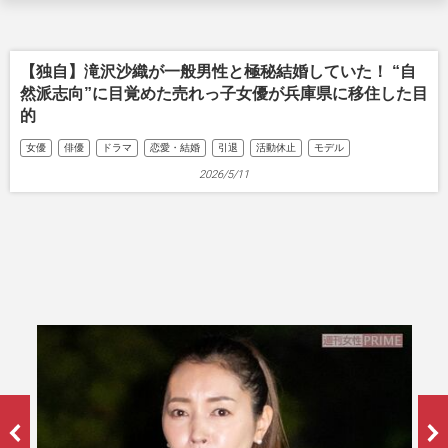
【独自】滝沢沙織が一般男性と極秘結婚していた！ “自
然派志向”に目覚めた売れっ子女優が兵庫県に移住した目
的
女優
俳優
ドラマ
恋愛・結婚
引退
活動休止
モデル
2026/5/11