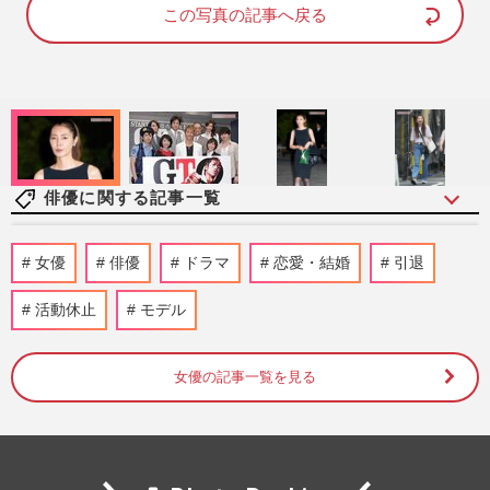
d
e
この写真の記事へ戻る
:
1
0
0
.
0
0
%
俳優に関する記事一覧
元宝塚星組トップスター・湖月わたる「こ
女優
俳優
ドラマ
恋愛・結婚
引退
れが宝塚なんだ」振り返るかけがえのない
日々、夢の現在地と“男役…
活動休止
モデル
週刊女性2026年8月18日・25日号
2026/8/8
女優の記事一覧を見る
Netflix『地面師たち』豊川悦司がトラブル
を乗り越え再始動！新作で描くエピソード
ゼロ『ハリソン山中の前…
週刊女性2026年8月18日・25日号
2026/8/4