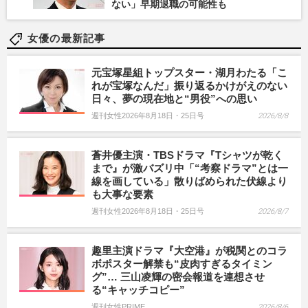
ない」早期退職の可能性も
女優の最新記事
元宝塚星組トップスター・湖月わたる「こ
れが宝塚なんだ」振り返るかけがえのない
日々、夢の現在地と“男役”への思い
週刊女性2026年8月18日・25日号
2026/8/8
蒼井優主演・TBSドラマ『Tシャツが乾く
まで』が激バズリ中「“考察ドラマ”とは一
線を画している」散りばめられた伏線より
も大事な要素
週刊女性2026年8月18日・25日号
2026/8/7
趣里主演ドラマ『大空港』が税関とのコラ
ボポスター解禁も“皮肉すぎるタイミン
グ”… 三山凌輝の密会報道を連想させ
る“キャッチコピー”
週刊女性PRIME
2026/8/6