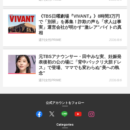
《TBS日曜劇場『VIVANT』》8時間3万円
で「別班」を募集！詐欺の声も「求人は事
実」運営会社が明かす“激レア”バイトの真
相
週刊女性PRIME
2026/8/6
元TBSアナウンサー・田中みな実、妊娠発
表後初の公の場に「背中パックリ大胆ドレ
ス」で登場、ママでも変わらぬ“美への執
念”
週刊女性PRIME
2026/8/6
公式アカウントをフォロー
Categories