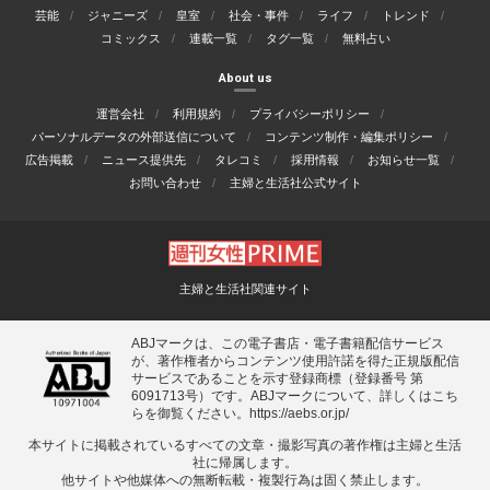
芸能
ジャニーズ
皇室
社会・事件
ライフ
トレンド
コミックス
連載一覧
タグ一覧
無料占い
About us
運営会社
利用規約
プライバシーポリシー
パーソナルデータの外部送信について
コンテンツ制作・編集ポリシー
広告掲載
ニュース提供先
タレコミ
採用情報
お知らせ一覧
お問い合わせ
主婦と生活社公式サイト
主婦と生活社関連サイト
ABJマークは、この電子書店・電子書籍配信サービス
が、著作権者からコンテンツ使用許諾を得た正規版配信
サービスであることを示す登録商標（登録番号 第
6091713号）です。ABJマークについて、詳しくはこち
らを御覧ください。
https://aebs.or.jp/
本サイトに掲載されているすべての⽂章・撮影写真の著作権は主婦と⽣活
社に帰属します。
他サイトや他媒体への無断転載・複製⾏為は固く禁⽌します。