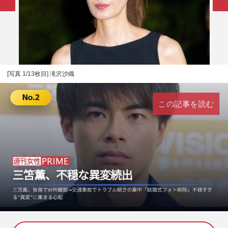
[写真 1/13枚目] 滝沢沙織
この記事を読む
L
U
o
n
a
m
d
u
e
t