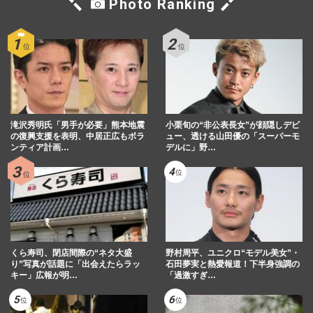
Photo Ranking
《渥美清さん没後30年》『男はつらいよ』
人気作ランキング、48作品から選ばれた栄
えある1位と評論家イチ推…
週刊女性2026年8月18日・25日号
2026/8/4
阿部寛、超シンプルな「レトロ感」満載ホ
ームページがついに“進化”で「時代が終わ
滝沢秀明氏「男手が必要」熊本地震
った」トレンド入りの大…
小栗旬の“非公表長女”が顔隠しデビ
の復興支援を表明、中居正広もボラ
ュー、透ける山田優の「スーパーモ
『週刊女性』編集部
2026/8/3
ンティア計画…
デルに」野…
阿部寛、連日の『VIVANT』PRが高視聴率
に直結も「激ヤセしてない？」心配され
る“げっそり頬ライン”の衝撃…
週刊女性PRIME
2026/8/2
くら寿司、閉店間際の“ネタ大盛
野村周平、ユニクロ“モデル美女”・
り”写真が話題に「出会えたらラッ
石田夢実と熱愛報道！下半身強調の
キー」広報が明…
「過激すぎ…