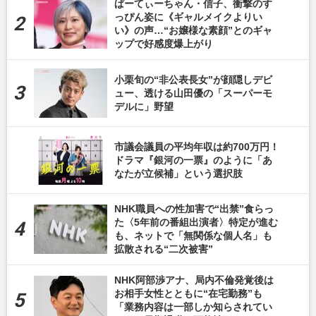
ぱーてぃーちゃん・信子、衝撃のす
っぴん姿に《ギャルメイクよりい
い》の声…“お嬢様な素顔”とのギャ
ップで好感度爆上がり
小栗旬の“非公表長女”が顔隠しデビ
ュー、透ける山田優の「スーパーモ
デルに」野望
市議会議員の平均年収は約700万円！
ドラマ『銀河の一票』のように「あ
なたが立候補」という選択肢
NHK職員への性加害で“出禁”食らっ
た〈5年前の番組出演者〉特定が進む
も、ネットで「無関係な個人名」も
拡散される“二次被害”
NHK阿部渉アナ、局内不倫発覚後は
お相手女性とともに“在宅勤務”も
「業務内容は一部しか知らされてい