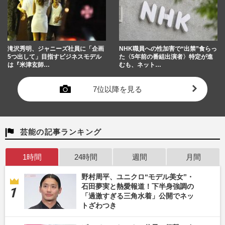
滝沢秀明、ジャニーズ社員に「企画
NHK職員への性加害で“出禁”食らっ
5つ出して」目指すビジネスモデル
た〈5年前の番組出演者〉特定が進
は『米津玄師…
むも、ネット…
7位以降を見る
芸能の記事ランキング
1時間
24時間
週間
月間
野村周平、ユニクロ“モデル美女”・
石田夢実と熱愛報道！下半身強調の
「過激すぎる三角水着」公開でネッ
トざわつき