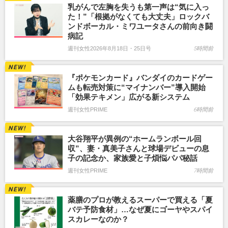
乳がんで左胸を失うも第一声は“気に入っ
た！”「根拠がなくても大丈夫」ロックバ
ンドボーカル・ミワユータさんの前向き闘
病記
週刊女性2026年8月18日・25日号
5時間前
『ポケモンカード』バンダイのカードゲー
ムも転売対策に“マイナンバー”導入開始
「効果テキメン」広がる新システム
週刊女性PRIME
6時間前
大谷翔平が異例の“ホームランボール回
収”、妻・真美子さんと球場デビューの息
子の記念か、家族愛と子煩悩パパ秘話
週刊女性PRIME
7時間前
薬膳のプロが教えるスーパーで買える「夏
バテ予防食材」…なぜ夏にゴーヤやスパイ
スカレーなのか？