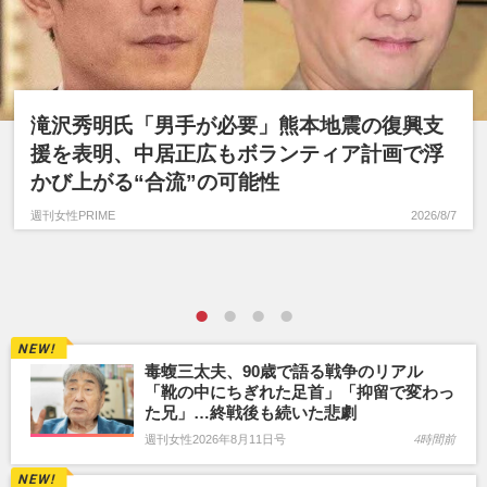
滝沢秀明氏「男手が必要」熊本地震の復興支
援を表明、中居正広もボランティア計画で浮
かび上がる“合流”の可能性
週刊女性PRIME
2026/8/7
毒蝮三太夫、90歳で語る戦争のリアル
「靴の中にちぎれた足首」「抑留で変わっ
た兄」…終戦後も続いた悲劇
週刊女性2026年8月11日号
4時間前