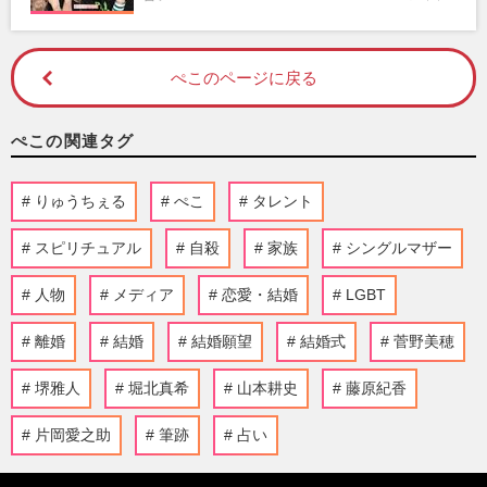
ぺこのページに戻る
ぺこの関連タグ
りゅうちぇる
ぺこ
タレント
スピリチュアル
自殺
家族
シングルマザー
人物
メディア
恋愛・結婚
LGBT
離婚
結婚
結婚願望
結婚式
菅野美穂
堺雅人
堀北真希
山本耕史
藤原紀香
片岡愛之助
筆跡
占い