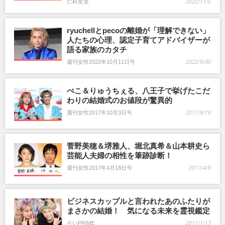
仁科友里
2022/11/5
ryuchellとpecoの離婚が「理解できない」
人たちの心理、認定子育てアドバイザーが
語る家族のカタチ
週刊女性2022年10月11日号
2022/9/30
ぺこ＆りゅうちぇる、八王子で挙げたこだ
わりの結婚式のお値段が驚異的
週刊女性2017年10月3日号
2017/9/19
菅野美穂＆堺雅人、堀北真希＆山本耕史ら
芸能人夫婦の相性を筆跡診断！
週刊女性2017年4月18日号
2017/4/9
ビジネスカップルと言われたあのふたりが
まさかの結婚！ 気になる未来を霊視鑑定
占いPRIME
2017/1/17