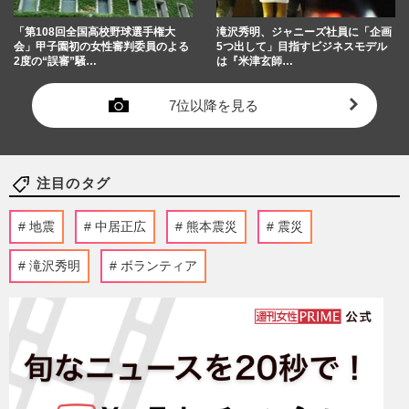
「第108回全国高校野球選手権大
滝沢秀明、ジャニーズ社員に「企画
会」甲子園初の女性審判委員のよる
5つ出して」目指すビジネスモデル
2度の“誤審”騒…
は『米津玄師…
7位以降を見る
注目のタグ
地震
中居正広
熊本震災
震災
滝沢秀明
ボランティア