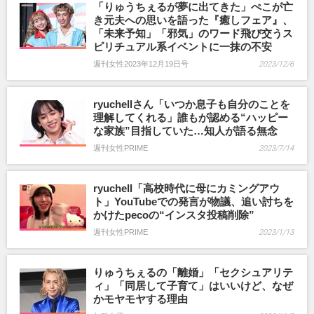
「りゅうちぇるが夢に出てきた」ぺこが亡
き元夫への思いを語った『癒しフェア』、
「未来予知」「邪気」のワード飛び交うス
ピリチュアル系イベントに一抹の不安
週刊女性2023年12月19日号
2023/12/6
ryuchellさん「いつか息子も自分のことを
理解してくれる」誰もが認める“ハッピー
な家族”目指していた…知人が語る無念
週刊女性PRIME
2023/7/14
ryuchell「高校時代に母にカミングアウ
ト」YouTubeでの発言が物議、追い討ちを
かけたpecoの“インスタ投稿削除”
週刊女性PRIME
2023/1/13
りゅうちぇるの「離婚」「セクシュアリテ
ィ」「同居して子育て」はいいけど、なぜ
かモヤモヤする理由