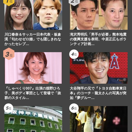
川口春奈＆サッカー日本代表・板倉
滝沢秀明氏「男手が必要」熊本地震
滉「匂わせゼロ婚」でも隠しきれな
の復興支援を表明、中居正広もボラ
かったセレブ…
ンティア計画…
『しゃべくり007』出演の畑野ひろ
大谷翔平の兄で『トヨタ自動車東日
子、美ボディ軍団として登場で「抜
本』のコーチ・龍太さんの写真が突
群のスタイル…
如『夢グルー…