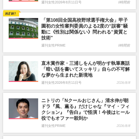
週刊女性2026年8月11日号
8時間前
「第108回全国高校野球選手権大会」甲子
園初の女性審判委員のよる2度の“誤審”騒
動に《性別は関係ない》問われる“資質と
技術”
週刊女性PRIME
8時間前
直木賞作家・三浦しをんが明かす執筆裏話
「暗い話を書いてスッキリ」自らの不可解
な夢から生まれた新境地
週刊女性2026年8月11日号
2026/8/8
ニトリの「Nクールおじさん」清水伸が朝
ドラ『風、薫る』だけじゃな『マイ・フィ
クション』『告白』で怪演！今後はヒール
役でもオファー殺到か
週刊女性PRIME
2026/8/8