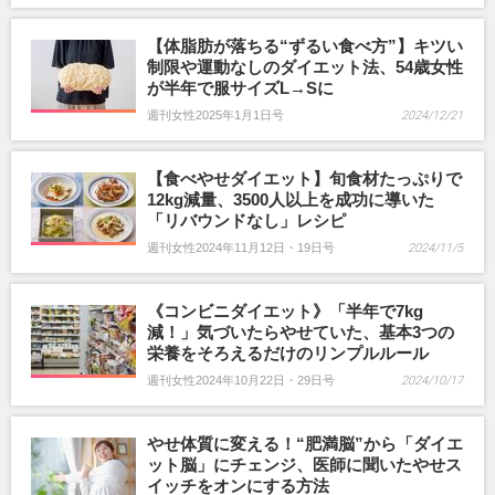
【体脂肪が落ちる“ずるい食べ方”】キツい
制限や運動なしのダイエット法、54歳女性
が半年で服サイズL→Sに
週刊女性2025年1月1日号
2024/12/21
【食べやせダイエット】旬食材たっぷりで
12kg減量、3500人以上を成功に導いた
「リバウンドなし」レシピ
週刊女性2024年11月12日・19日号
2024/11/5
《コンビニダイエット》「半年で7kg
減！」気づいたらやせていた、基本3つの
栄養をそろえるだけのリンプルルール
週刊女性2024年10月22日・29日号
2024/10/17
やせ体質に変える！“肥満脳”から「ダイエ
ット脳」にチェンジ、医師に聞いたやせス
イッチをオンにする方法