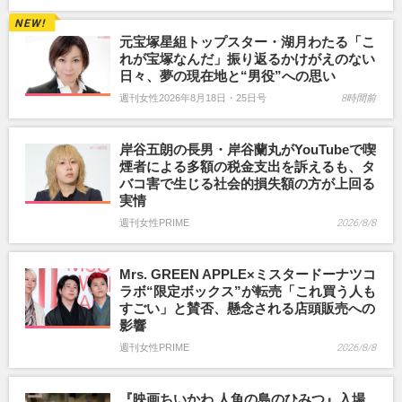
元宝塚星組トップスター・湖月わたる「こ
れが宝塚なんだ」振り返るかけがえのない
日々、夢の現在地と“男役”への思い
週刊女性2026年8月18日・25日号
8時間前
岸谷五朗の長男・岸谷蘭丸がYouTubeで喫
煙者による多額の税金支出を訴えるも、タ
バコ害で生じる社会的損失額の方が上回る
実情
週刊女性PRIME
2026/8/8
Mrs. GREEN APPLE×ミスタードーナツコ
ラボ“限定ボックス”が転売「これ買う人も
すごい」と賛否、懸念される店頭販売への
影響
週刊女性PRIME
2026/8/8
『映画ちいかわ 人魚の島のひみつ』入場