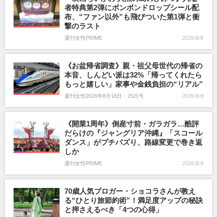
者特典第2弾にボンボンドロップシール配
布、“ファン以外”も飛びついた第1弾と衝
撃のラスト
週刊女性PRIME
2026/8/8
《お盆帰省調査》親・祖父母世代の帰省の
本音、しんどい派は32%「帰ってくれたら
もっと嬉しい」家事や金銭負担の“リアル”
週刊女性2026年8月18日・25日号
2026/8/8
《開業1周年》倒産寸前・ガラガラ…酷評
だらけの『ジャングリア沖縄』「スコール
ダンス」がプチバズり、路線変更で巻き返
しか
週刊女性PRIME
2026/8/8
70歳人気ブロガー・ショコラさんが教え
る“ひとり旅節約術”！満足度アップの秘訣
と押さえるべき「4つの心得」