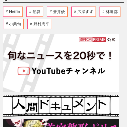
Netflix
熱愛
蒼井優
広瀬すず
林遣都
小栗旬
野村周平