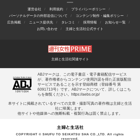
運営会社
利用規約
プライバシーポリシー
パーソナルデータの外部送信について
コンテンツ制作・編集ポリシー
広告掲載
ニュース提供先
タレコミ
採用情報
お知らせ一覧
お問い合わせ
主婦と生活社公式サイト
主婦と生活社関連サイト
ABJマークは、この電子書店・電子書籍配信サービス
が、著作権者からコンテンツ使用許諾を得た正規版配信
サービスであることを示す登録商標（登録番号 第
6091713号）です。ABJマークについて、詳しくはこち
らを御覧ください。
https://aebs.or.jp/
本サイトに掲載されているすべての⽂章・撮影写真の著作権は主婦と⽣活
社に帰属します。
他サイトや他媒体への無断転載・複製⾏為は固く禁⽌します。
COPYRIGHT © SHUFU TO SEIKATSU SHA CO.,LTD. All rights
reserved.