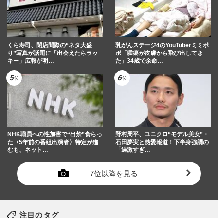
くら寿司、閉店間際の“ネタ大盛
乳がんステージ4のYouTuberミミポ
り”写真が話題に「出会えたらラッ
ポ「腫瘍が皮膚から飛び出してき
キー」広報が明…
た」34歳で余命…
NHK職員への性加害で“出禁”食らっ
野村周平、ユニクロ“モデル美女”・
た〈5年前の番組出演者〉特定が進
石田夢実と熱愛報道！下半身強調の
むも、ネット…
「過激すぎ…
7位以降を見る
注目のタグ