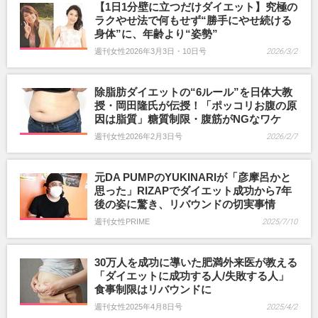
【1日1分壁に立つだけダイエット】究極の
ラクやせ法で何もせず“勝手にやせ続ける
身体”に、年齢より“姿勢”
週刊女性2026年3月3日・10日号
2026/3/2
除脂肪ダイエットの“6ルール”を日体大教
授・岡田隆氏が伝授！「ポッコリお腹の原
因は脂質」糖質制限・腹筋がNGなワケ
週刊女性2026年2月3日号
2026/2/7
元DA PUMPのYUKINARIが「彦摩呂かと
思った」RIZAPでダイエット成功から7年
後の姿に驚き、リバウンドの切実事情
週刊女性PRIME
2025/7/10
30万人を成功に導いた肥満外来医が教える
「ダイエットに成功する人/失敗する人」
食事制限はリバウンドに
週刊女性2025年4月8日号
2025/4/2