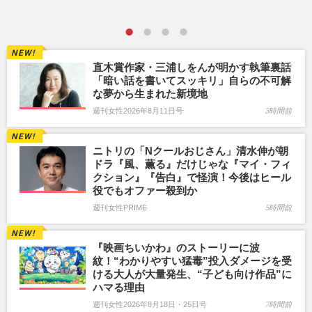
直木賞作家・三浦しをんが明かす執筆裏話
「暗い話を書いてスッキリ」自らの不可解
な夢から生まれた新境地
週刊女性2026年8月11日号
3時間前
ニトリの「Nクールおじさん」清水伸が朝
ドラ『風、薫る』だけじゃな『マイ・フィ
クション』『告白』で怪演！今後はヒール
役でもオファー殺到か
週刊女性PRIME
5時間前
『映画ちいかわ』のストーリーに波
紋！“わかりやすい猛毒”投入ダメージを受
ける大人が大量発生、“子ども向け作品”に
ハマる理由
週刊女性2026年8月18日・25日号
7時間前