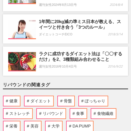
週刊女性2024年8月13日号
2024/8/4
1年間に20kg減の準ミス日本が教える、ス
イーツと付き合う「3つのルール」
ダイエットコーチEICO
2018/3/14
ラクに成功するダイエット法は「〇〇する
だけ」を2、3種類組み合わせること
週刊女性2016年10月4日号
2016/9/22
リバウンドの関連タグ
健康
ダイエット
骨盤
ぽっちゃり
ストレッチ
リバウンド
食事
食物繊維
栄養
美容
大学
DA PUMP