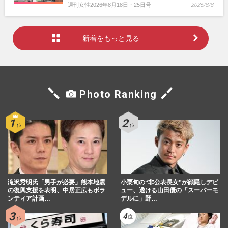
週刊女性2026年8月18日・25日号
2026/8/8
新着をもっと見る
Photo Ranking
滝沢秀明氏「男手が必要」熊本地震
小栗旬の“非公表長女”が顔隠しデビ
の復興支援を表明、中居正広もボラ
ュー、透ける山田優の「スーパーモ
ンティア計画…
デルに」野…