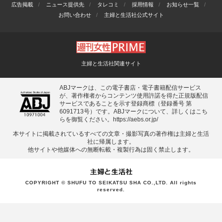
広告掲載
ニュース提供先
タレコミ
採用情報
お知らせ一覧
お問い合わせ
主婦と生活社公式サイト
主婦と生活社関連サイト
ABJマークは、この電子書店・電子書籍配信サービス
が、著作権者からコンテンツ使用許諾を得た正規版配信
サービスであることを示す登録商標（登録番号 第
6091713号）です。ABJマークについて、詳しくはこち
らを御覧ください。
https://aebs.or.jp/
本サイトに掲載されているすべての⽂章・撮影写真の著作権は主婦と⽣活
社に帰属します。
他サイトや他媒体への無断転載・複製⾏為は固く禁⽌します。
COPYRIGHT © SHUFU TO SEIKATSU SHA CO.,LTD. All rights
reserved.