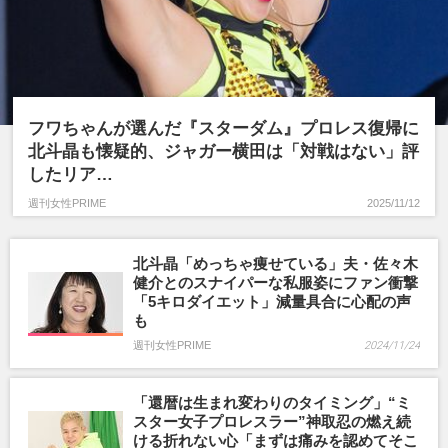
渡辺謙
がん
星野源
ママ友
小倉優子
木下優樹菜
フワちゃんが選んだ『スターダム』プロレス復帰に
北斗晶も懐疑的、ジャガー横田は「対戦はない」評
したリア…
週刊女性PRIME
2025/11/12
北斗晶「めっちゃ痩せている」夫・佐々木
健介とのスナイパーな私服姿にファン衝撃
「5キロダイエット」減量具合に心配の声
も
週刊女性PRIME
2024/11/24
「還暦は生まれ変わりのタイミング」“ミ
スター女子プロレスラー”神取忍の燃え続
ける折れない心「まずは痛みを認めてそこ