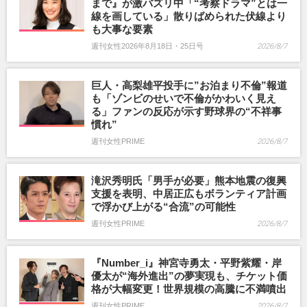
まで』が激バズリ中「“考察ドラマ”とは一
線を画している」散りばめられた伏線より
も大事な要素
週刊女性2026年8月18日・25日号
2026/8/7
巨人・高梨雄平投手に”お泊まり不倫”報道
も「ゾンビのせいで不倫がかわいく見え
る」ファンの反応が示す野球界の“不祥事
慣れ”
週刊女性PRIME
2026/8/7
滝沢秀明氏「男手が必要」熊本地震の復興
支援を表明、中居正広もボランティア計画
で浮かび上がる“合流”の可能性
週刊女性PRIME
2026/8/7
『Number_i』神宮寺勇太・平野紫耀・岸
優太が“海外進出”の夢実現も、チケット価
格が大幅変更！世界規模の高騰に不満噴出
週刊女性PRIME
2026/8/7