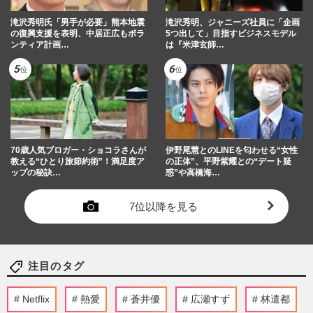
滝沢秀明氏「男手が必要」熊本地震
滝沢秀明、ジャニーズ社員に「企画
の復興支援を表明、中居正広もボラ
5つ出して」目指すビジネスモデル
ンティア計画…
は『米津玄師…
70歳人気ブロガー・ショコラさんが
伊野尾慧とのLINEを匂わせる“女性
教える“ひとり旅節約術”！満足度ア
の正体”、平野紫耀との“デート疑
ップの秘訣…
惑”や高橋海…
7位以降を見る
注目のタグ
Netflix
熱愛
蒼井優
広瀬すず
林遣都