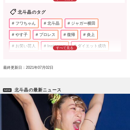
レシピ本も出版するなど、ママタレ界において成功
北斗晶のタグ
した1人としてあげられる。2015年には乳がんであ
ることを公表し、右乳房の全摘手術を受けた。夫は
フワちゃん
北斗晶
ジャガー横田
プロレスラーの佐々木健介。
やす子
プロレス
復帰
炎上
お笑い芸人
Instagram
ダイエット成功
タレント
スポーツ
日本テレビ
ドラマ
最終更新日：2021年07月02日
SNS
女優
テレビ番組
ママ
バラエティー
MEGUMI
若槻千夏
北斗晶の最新ニュース
辻希美
SHELLY
弘中綾香
田中みな実
杏
佐々木希
木村佳乃
仲里依紗
男優
女性アイドル
杉浦太陽
加護亜依
料理
節約
人間ドック
大杉漣