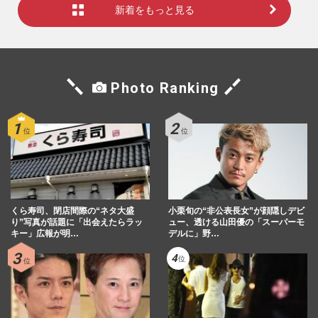
新着をもっと見る
Photo Ranking
くら寿司、閉店間際の“ネタ大盛
小栗旬の“非公表長女”が顔隠しデビ
り”写真が話題に「出会えたらラッ
ュー、透ける山田優の「スーパーモ
キー」広報が明…
デルに」野…