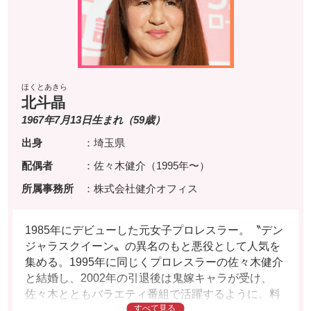
ほくとあきら
北斗晶
1967年7月13日生まれ（59歳）
出身
：埼玉県
配偶者
：佐々木健介（1995年〜）
所属事務所
：株式会社健介オフィス
1985年にデビューした元女子プロレスラー。〝デン
ジャラスクイーン〟の異名のもと悪役として人気を
集める。1995年に同じくプロレスラーの佐々木健介
と結婚し、2002年の引退後は鬼嫁キャラが受け、
佐々木とともバラエティ番組で活躍するように。料
理も得意で数多くのテレビ番組でその腕前を披露、