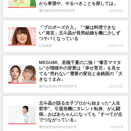
から希望や、やるべきことを探しては」
週刊女性2024年4月2日号
2024/3/23
「プロポーズ介入」「“嫁は料理できな
い”発言」北斗晶が長男結婚を機に少しず
つヤバくなっている
仁科友里
2024/3/14
MEGUMI、若槻千夏の二強！“毒舌ママタ
レ”が増殖中の背景は「幸せ育児」を見せ
ても“売れない”需要の変化と金銭面の「大
きなうまみ」
週刊女性2023年5月30日号
2023/5/22
北斗晶が語る女子プロから始まった“人生
哲学”、引退危機にタレント転身、がん闘
病…おばあちゃんになっても「すべてが点
でつながっている」
週刊女性2023年4月18日号
2023/4/8