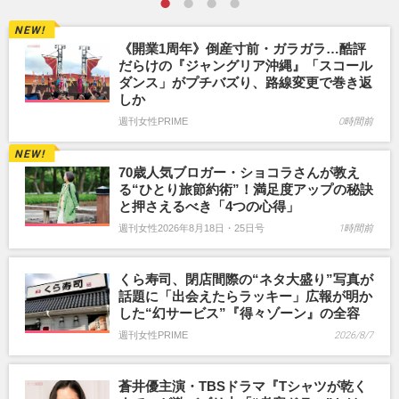
《開業1周年》倒産寸前・ガラガラ…酷評
だらけの『ジャングリア沖縄』「スコール
ダンス」がプチバズり、路線変更で巻き返
しか
週刊女性PRIME
0時間前
70歳人気ブロガー・ショコラさんが教え
る“ひとり旅節約術”！満足度アップの秘訣
と押さえるべき「4つの心得」
週刊女性2026年8月18日・25日号
1時間前
くら寿司、閉店間際の“ネタ大盛り”写真が
話題に「出会えたらラッキー」広報が明か
した“幻サービス”『得々ゾーン』の全容
週刊女性PRIME
2026/8/7
蒼井優主演・TBSドラマ『Tシャツが乾く