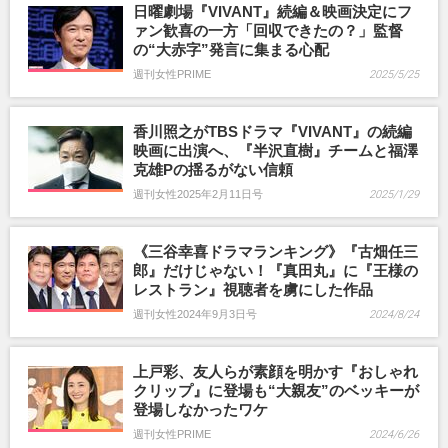
日曜劇場『VIVANT』続編＆映画決定にフ
ァン歓喜の一方「回収できたの？」監督
の“大赤字”発言に集まる心配
週刊女性PRIME
2025/5/25
香川照之がTBSドラマ『VIVANT』の続編
映画に出演へ、『半沢直樹』チームと福澤
克雄Pの揺るがない信頼
週刊女性2025年2月11日号
2025/1/29
《三谷幸喜ドラマランキング》『古畑任三
郎』だけじゃない！『真田丸』に『王様の
レストラン』視聴者を虜にした作品
週刊女性2024年9月3日号
2024/8/24
上戸彩、友人らが素顔を明かす『おしゃれ
クリップ』に登場も“大親友”のベッキーが
登場しなかったワケ
週刊女性PRIME
2024/6/26