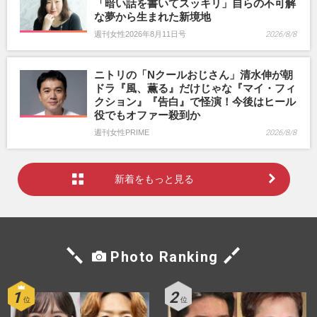
「暗い話を書いてスッキリ」自らの不可解
な夢から生まれた新境地
週刊女性2026年8月11日号
2026/8/8
ニトリの「Nクールおじさん」清水伸が朝
ドラ『風、薫る』だけじゃな『マイ・フィ
クション』『告白』で怪演！今後はヒール
役でもオファー殺到か
週刊女性PRIME
2026/8/8
新着をもっと見る
Photo Ranking