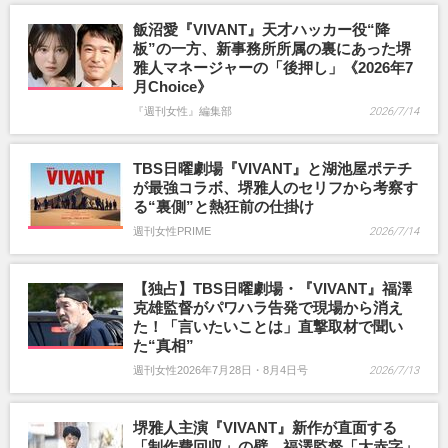
飯沼愛『VIVANT』天才ハッカー役“降
板”の一方、新事務所所属の裏にあった堺
雅人マネージャーの「後押し」《2026年7
月Choice》
『週刊女性』編集部
2026/7/14
TBS日曜劇場『VIVANT』と湖池屋ポテチ
が最強コラボ、堺雅人のセリフから考察す
る“裏側”と熱狂前の仕掛け
週刊女性PRIME
2026/7/14
【独占】TBS日曜劇場・『VIVANT』福澤
克雄監督がパワハラ告発で現場から消え
た！「言いたいことは」直撃取材で聞い
た“真相”
週刊女性2026年7月28日・8月4日号
2026/7/13
堺雅人主演『VIVANT』新作が直面する
「制作費回収」の壁…福澤監督「大赤字」