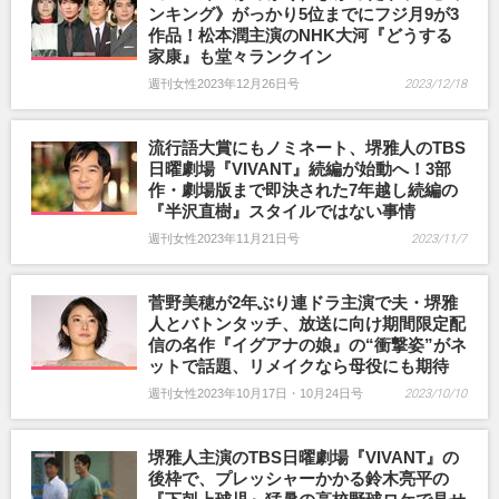
ンキング》がっかり5位までにフジ月9が3
作品！松本潤主演のNHK大河『どうする
家康』も堂々ランクイン
週刊女性2023年12月26日号
2023/12/18
流行語大賞にもノミネート、堺雅人のTBS
日曜劇場『VIVANT』続編が始動へ！3部
作・劇場版まで即決された7年越し続編の
『半沢直樹』スタイルではない事情
週刊女性2023年11月21日号
2023/11/7
菅野美穂が2年ぶり連ドラ主演で夫・堺雅
人とバトンタッチ、放送に向け期間限定配
信の名作『イグアナの娘』の“衝撃姿”がネ
ットで話題、リメイクなら母役にも期待
週刊女性2023年10月17日・10月24日号
2023/10/10
堺雅人主演のTBS日曜劇場『VIVANT』の
後枠で、プレッシャーかかる鈴木亮平の