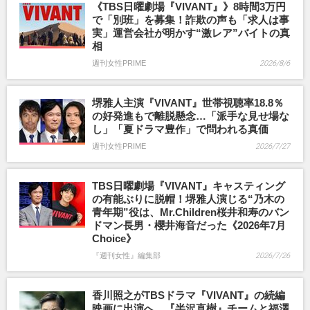
《TBS日曜劇場『VIVANT』》8時間3万円
で「別班」を募集！詐欺の声も「求人は事
実」運営会社が明かす“激レア”バイトの真
相
週刊女性PRIME
2026/8/6
堺雅人主演『VIVANT』世帯視聴率18.8％
の好発進もで離脱懸念…「派手な見せ場な
し」「夏ドラマ豊作」で問われる真価
週刊女性PRIME
2026/7/27
TBS日曜劇場『VIVANT』キャスティング
の有能ぶりに脱帽！堺雅人演じる“乃木の
青年期”役は、Mr.Children桜井和寿のバン
ドマン長男・櫻井海音だった《2026年7月
Choice》
『週刊女性』編集部
2026/7/26
香川照之がTBSドラマ『VIVANT』の続編
映画に出演へ、『半沢直樹』チームと福澤