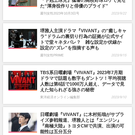
『下剋上球児』猛暑の高校野球ロケで見せ
た“渾身役作りと俳優のプライド”
週刊女性2023年10月3日号
2023/9/22
堺雅人主演ドラマ『VIVANT』の“癒しキャ
ラ”ドラムの裏切り行為の証拠が公式サイ
トで堂々ネタバレ？ 雑な設定か伏線か
設定の“ズレ”を指摘する声も
週刊女性PRIME
2023/9/15
TBS系日曜劇場『VIVANT』2023年7月期
ドラマで話題も数字もダントツ！平均視聴
人数は第6話で1000万人超え、データで見
えた知られざる強さの秘密
東洋経済オンライン編集部
2023/9/10
日曜劇場『VIVANT』に木村拓哉がサプラ
イズ参戦報道、堺雅人とは『エンジン』
『南極大陸』トヨタCMで共演、出演の可
能性は五分五分