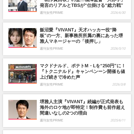
発言のリアルとTBSが“仕掛ける“総力戦”
週刊女性PRIME
2026/6/30
飯沼愛『VIVANT』天才ハッカー役“降
板”の一方、新事務所所属の裏にあった堺
雅人マネージャーの「後押し」
週刊女性PRIME
2026/5/10
マクドナルド、ポテトM・Lを“250円”に！
『トクニナルド』キャンペンーン開催も値
上げ続きで冷めた声
週刊女性PRIME
2026/3/8
堺雅人主演『VIVANT』続編が正式発表も
海外のロケ地が即特定！制作費も前作超え
間違いなしの2つの理由
週刊女性PRIME
2025/6/11