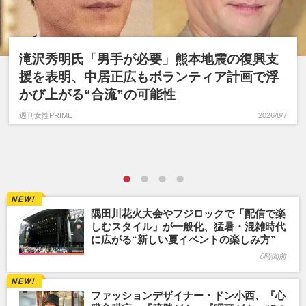
滝沢秀明氏「男手が必要」熊本地震の復興支
援を表明、中居正広もボランティア計画で浮
かび上がる“合流”の可能性
週刊女性PRIME
2026/8/7
隅田川花火大会やフジロックで「配信で楽
しむスタイル」が一般化、猛暑・混雑時代
に広がる“新しい夏イベントの楽しみ方”
0時間前
ファッションデザイナー・ドン小西、『心