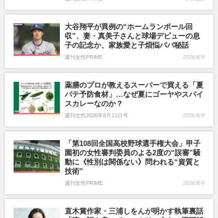
大谷翔平が異例の“ホームランボール回
収”、妻・真美子さんと球場デビューの息
子の記念か、家族愛と子煩悩パパ秘話
週刊女性PRIME
2026/8/9
薬膳のプロが教えるスーパーで買える「夏
バテ予防食材」…なぜ夏にゴーヤやスパイ
スカレーなのか？
週刊女性2026年8月11日号
2026/8/9
「第108回全国高校野球選手権大会」甲子
園初の女性審判委員のよる2度の“誤審”騒
動に《性別は関係ない》問われる“資質と
技術”
週刊女性PRIME
2026/8/9
直木賞作家・三浦しをんが明かす執筆裏話