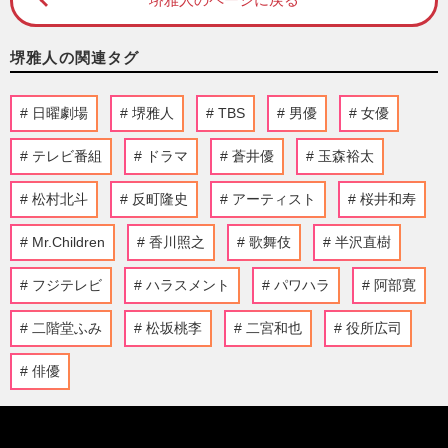
堺雅人の関連タグ
日曜劇場
堺雅人
TBS
男優
女優
テレビ番組
ドラマ
蒼井優
玉森裕太
松村北斗
反町隆史
アーティスト
桜井和寿
Mr.Children
香川照之
歌舞伎
半沢直樹
フジテレビ
ハラスメント
パワハラ
阿部寛
二階堂ふみ
松坂桃李
二宮和也
役所広司
俳優