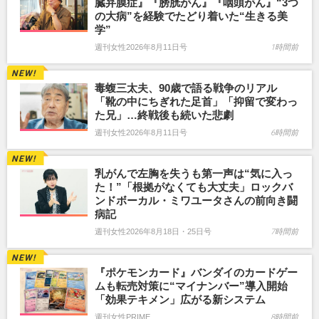
臓弁膜症』『膀胱がん』『咽頭がん』“3つ
の大病”を経験でたどり着いた“生きる美
学”
週刊女性2026年8月11日号
1時間前
毒蝮三太夫、90歳で語る戦争のリアル
「靴の中にちぎれた足首」「抑留で変わっ
た兄」…終戦後も続いた悲劇
週刊女性2026年8月11日号
6時間前
乳がんで左胸を失うも第一声は“気に入っ
た！”「根拠がなくても大丈夫」ロックバ
ンドボーカル・ミワユータさんの前向き闘
病記
週刊女性2026年8月18日・25日号
7時間前
『ポケモンカード』バンダイのカードゲー
ムも転売対策に“マイナンバー”導入開始
「効果テキメン」広がる新システム
週刊女性PRIME
8時間前