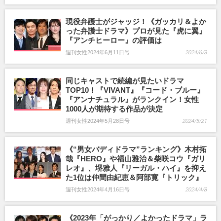
現役弁護士がジャッジ！《ガッカリ＆よか
った弁護士ドラマ》プロが見た『虎に翼』
『アンチヒーロー』の評価は
週刊女性2024年6月11日号
2024/6/3
同じキャストで続編が見たいドラマ
TOP10！『VIVANT』『コード・ブルー』
『アンナチュラル』がランクイン！女性
1000人が期待する作品が決定
週刊女性2024年5月28日号
2024/5/21
《“男女バディドラマ”ランキング》木村拓
哉『HERO』や福山雅治＆柴咲コウ『ガリ
レオ』、堺雅人『リーガル・ハイ』を抑え
た1位は仲間由紀恵＆阿部寛『トリック』
週刊女性2024年4月16日号
2024/4/8
《2023年「がっかり／よかったドラマ」ラ