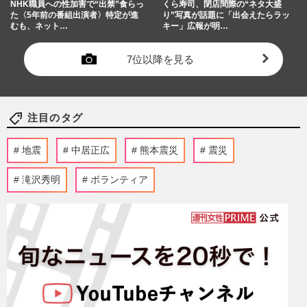
NHK職員への性加害で“出禁”食らっ
くら寿司、閉店間際の“ネタ大盛
た〈5年前の番組出演者〉特定が進
り”写真が話題に「出会えたらラッ
むも、ネット…
キー」広報が明…
7位以降を見る
注目のタグ
地震
中居正広
熊本震災
震災
滝沢秀明
ボランティア