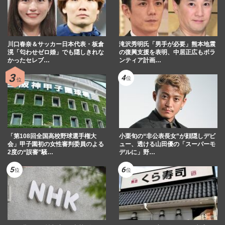
川口春奈＆サッカー日本代表・板倉
滝沢秀明氏「男手が必要」熊本地震
滉「匂わせゼロ婚」でも隠しきれな
の復興支援を表明、中居正広もボラ
かったセレブ…
ンティア計画…
「第108回全国高校野球選手権大
小栗旬の“非公表長女”が顔隠しデビ
会」甲子園初の女性審判委員のよる
ュー、透ける山田優の「スーパーモ
2度の“誤審”騒…
デルに」野…