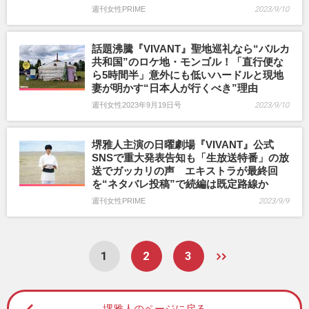
週刊女性PRIME
2023/9/10
話題沸騰『VIVANT』聖地巡礼なら“バルカ
共和国”のロケ地・モンゴル！「直行便な
ら5時間半」意外にも低いハードルと現地
妻が明かす“日本人が行くべき”理由
週刊女性2023年9月19日号
2023/9/10
堺雅人主演の日曜劇場『VIVANT』公式
SNSで重大発表告知も「生放送特番」の放
送でガッカリの声 エキストラが最終回
を“ネタバレ投稿”で続編は既定路線か
週刊女性PRIME
2023/9/9
1
2
3
堺雅人のページに戻る