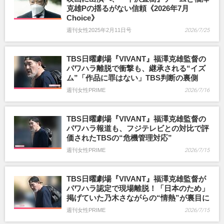
克雄Pの揺るがない信頼《2026年7月
Choice》
週刊女性2025年2月11日号
2026/7/25
TBS日曜劇場『VIVANT』福澤克雄監督の
パワハラ離脱で衝撃も、継承される“イズ
ム”「作品に罪はない」TBS判断の裏側
週刊女性PRIME
2026/7/16
TBS日曜劇場『VIVANT』福澤克雄監督の
パワハラ報道も、フジテレビとの対比で評
価されたTBSの“危機管理対応”
週刊女性PRIME
2026/7/15
TBS日曜劇場『VIVANT』福澤克雄監督が
パワハラ認定で現場離脱！「日本のため」
掲げていた乃木さながらの“情熱”が裏目に
週刊女性PRIME
2026/7/15