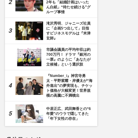
2年も「結婚計画はいった
ん白紙」“待たせ続ける”グ
ループ事情
滝沢秀明、ジャニーズ社員
に「企画5つ出して」目指
すビジネスモデルは『米津
玄師』
市議会議員の平均年収は約
700万円！ ドラマ『銀河の
一票』のように「あなたが
立候補」という選択肢
『Number_i』神宮寺勇
太・平野紫耀・岸優太が“海
外進出”の夢実現も、チケッ
ト価格が大幅変更！世界規
模の高騰に不満噴出
中居正広、武田舞香との“6
年愛”のウラで隠してきた
「年下女性の存在」