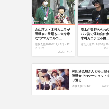
永山瑛太・木村カエラが
瑛太が美脚あらわ
運動会に登場も…全身緑
パン姿で運動会に
な“アマガエルコ…
木村カエラは不機
週刊女性2020年12月1日・12
週刊女性2019年10月2
月8日号
201
2020/11/17
神田沙也加さんと松田聖
運動会でのツーショット
り返る
週刊女性PRIME
2019/