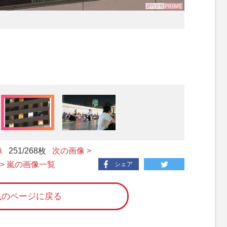
像
251
/268枚
次の画像 >
> 嵐の画像一覧
シェア
嵐のページに戻る