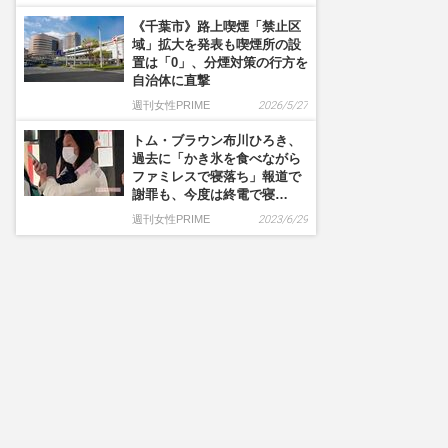
《千葉市》路上喫煙「禁止区
域」拡大を発表も喫煙所の設
置は「0」、分煙対策の行方を
自治体に直撃
週刊女性PRIME
2026/5/27
トム・ブラウン布川ひろき、
過去に「かき氷を食べながら
ファミレスで寝落ち」報道で
謝罪も、今度は終電で寝…
週刊女性PRIME
2023/6/29