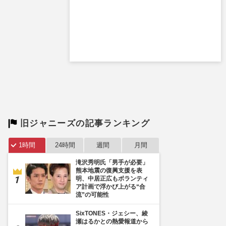
旧ジャニーズの記事ランキング
1時間
24時間
週間
月間
滝沢秀明氏「男手が必要」
熊本地震の復興支援を表
明、中居正広もボランティ
ア計画で浮かび上がる“合
流”の可能性
SixTONES・ジェシー、綾
瀬はるかとの熱愛報道から