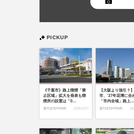
PICKUP
《千葉市》路上喫煙「禁
【大阪より強引？
止区域」拡大を発表も喫
市、’27年花博に合
煙所の設置は「0…
「市内全域」路上
週刊女性PRIME
2026/5/27
週刊女性PRIME
20