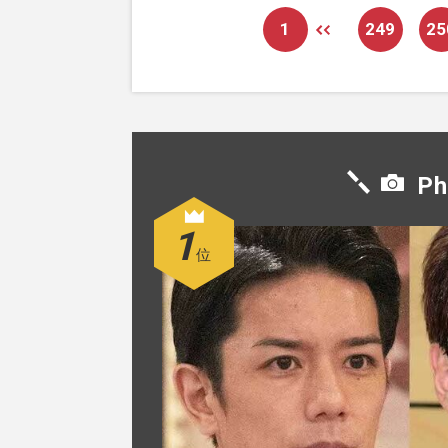
1
249
25
Ph