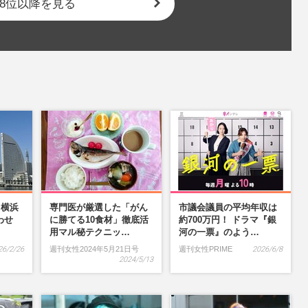
8位以降を見る
】横浜
専門医が厳選した「がん
市議会議員の平均年収は
わせ
に勝てる10食材」徹底活
約700万円！ ドラマ『銀
…
用マル秘テクニッ…
河の一票』のよう…
26/2/26
週刊女性2024年5月21日号
週刊女性PRIME
2026/6/8
2024/5/13