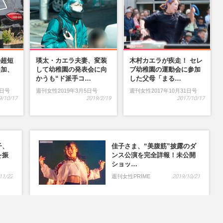
の超短
瑛太・カエラ夫妻、変装
木村カエラが疾走！ セレ
参加、
して幼稚園の発表会に向
ブ幼稚園の運動会に参加
…
かうも“ド派手コ…
した父母「まる…
9日号
週刊女性2019年3月5日号
週刊女性2017年10月31日号
9/10/17
2019/2/19
2017/10/17
子、
佳子さま、“美腹筋”披露のダ
を振
ンス公演を完全詳報！未公開
ショッ…
11/22
週刊女性PRIME
2019/10/21