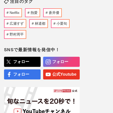
注目のタグ
Netflix
熱愛
蒼井優
広瀬すず
林遣都
小栗旬
野村周平
SNSで最新情報を発信中！
フォロー
フォロー
フォロー
公式Youtube