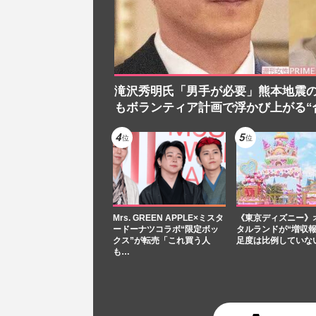
滝沢秀明氏「男手が必要」熊本地震
もボランティア計画で浮かび上がる“
Mrs. GREEN APPLE×ミスタ
《東京ディズニー》
ードーナツコラボ“限定ボッ
タルランドが“増収報
クス”が転売「これ買う人
足度は比例していな
も…