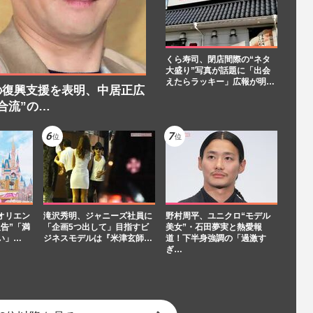
くら寿司、閉店間際の“ネタ
大盛り”写真が話題に「出会
えたらラッキー」広報が明…
の復興支援を表明、中居正広
合流”の…
オリエン
滝沢秀明、ジャニーズ社員に
野村周平、ユニクロ“モデル
告”「満
「企画5つ出して」目指すビ
美女”・石田夢実と熱愛報
い」…
ジネスモデルは『米津玄師…
道！下半身強調の「過激す
ぎ…