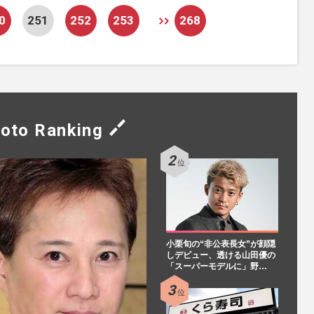
0
251
252
253
268
oto Ranking
小栗旬の“非公表長女”が顔隠
しデビュー、透ける山田優の
「スーパーモデルに」野…