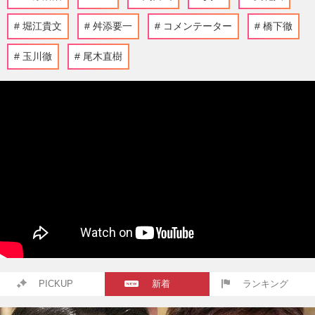
堀江貴文
舛添要一
コメンテーター
橋下徹
玉川徹
尾木直樹
PICKUP
新着
ランキング