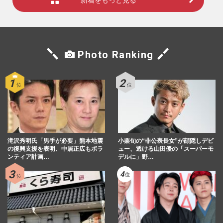
新着をもっと見る
Photo Ranking
滝沢秀明氏「男手が必要」熊本地震
小栗旬の“非公表長女”が顔隠しデビ
の復興支援を表明、中居正広もボラ
ュー、透ける山田優の「スーパーモ
ンティア計画…
デルに」野…