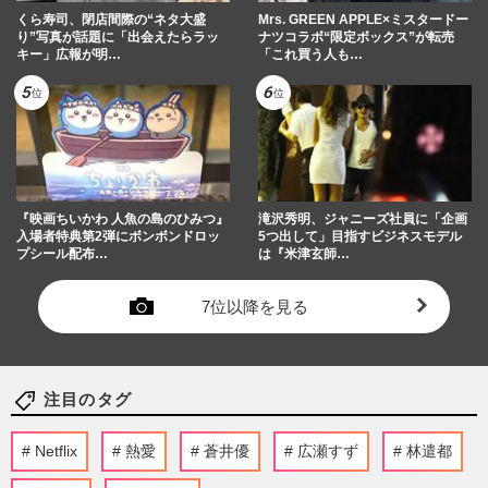
くら寿司、閉店間際の“ネタ大盛
Mrs. GREEN APPLE×ミスタードー
り”写真が話題に「出会えたらラッ
ナツコラボ“限定ボックス”が転売
キー」広報が明…
「これ買う人も…
『映画ちいかわ 人魚の島のひみつ』
滝沢秀明、ジャニーズ社員に「企画
入場者特典第2弾にボンボンドロッ
5つ出して」目指すビジネスモデル
プシール配布…
は『米津玄師…
7位以降を見る
注目のタグ
Netflix
熱愛
蒼井優
広瀬すず
林遣都