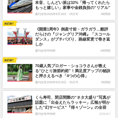
本音、しんどい派は32%「帰ってくれたら
もっと嬉しい」家事や金銭負担の“リアル”
週刊女性2026年8月18日・25日号
5時間前
《開業1周年》倒産寸前・ガラガラ…酷評
だらけの『ジャングリア沖縄』「スコール
ダンス」がプチバズり、路線変更で巻き返
しか
週刊女性PRIME
6時間前
70歳人気ブロガー・ショコラさんが教え
る“ひとり旅節約術”！満足度アップの秘訣
と押さえるべき「4つの心得」
週刊女性2026年8月18日・25日号
7時間前
くら寿司、閉店間際の“ネタ大盛り”写真が
話題に「出会えたらラッキー」広報が明か
した“幻サービス”『得々ゾーン』の全容
週刊女性PRIME
2026/8/7