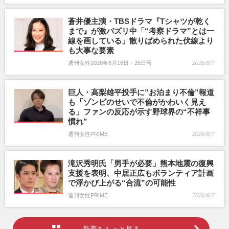
蒼井優主演・TBSドラマ『Tシャツが乾く
まで』が激バズリ中「“考察ドラマ”とは一
線を画している」散りばめられた伏線より
も大事な要素
週刊女性2026年8月18日・25日号
2026/8/7
巨人・高梨雄平投手に”お泊まり不倫”報道
も「ゾンビのせいで不倫がかわいく見え
る」ファンの反応が示す野球界の“不祥事
慣れ”
週刊女性PRIME
2026/8/7
滝沢秀明氏「男手が必要」熊本地震の復興
支援を表明、中居正広もボランティア計画
で浮かび上がる“合流”の可能性
週刊女性PRIME
2026/8/7