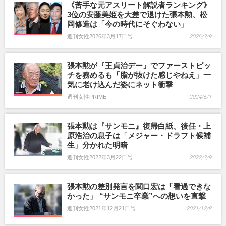
《苦手な元アスリート解説者ランキング》
3位の安藤美姫を大差で退けた張本勲、松
岡修造は「今の時代にそぐわない」
週刊女性2026年3月17日号
2026/3/9
張本勲が『王貞治デー』でファーストピッ
チを務めるも「脂が抜けた感じやねえ」一
気に老け込んだ姿にネット衝撃
週刊女性PRIME
2024/6/1
張本勲は『サンモニ』復帰白紙、後任・上
原浩治の息子は「メジャー・ドラフト候補
生」分かれた明暗
週刊女性2022年3月22日号
2022/3/9
張本勲の差別発言を関口宏は「看過できな
かった」 “サンモニ卒業”への想いを直撃
週刊女性2021年12月21日号
2021/12/8