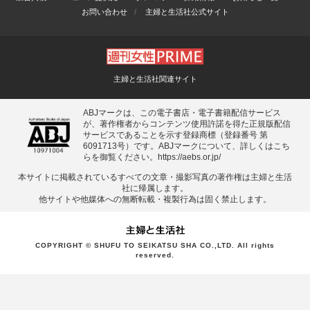
お問い合わせ
主婦と生活社公式サイト
主婦と生活社関連サイト
ABJマークは、この電子書店・電子書籍配信サービス
が、著作権者からコンテンツ使用許諾を得た正規版配信
サービスであることを示す登録商標（登録番号 第
6091713号）です。ABJマークについて、詳しくはこち
らを御覧ください。
https://aebs.or.jp/
本サイトに掲載されているすべての⽂章・撮影写真の著作権は主婦と⽣活
社に帰属します。
他サイトや他媒体への無断転載・複製⾏為は固く禁⽌します。
COPYRIGHT © SHUFU TO SEIKATSU SHA CO.,LTD. All rights
reserved.