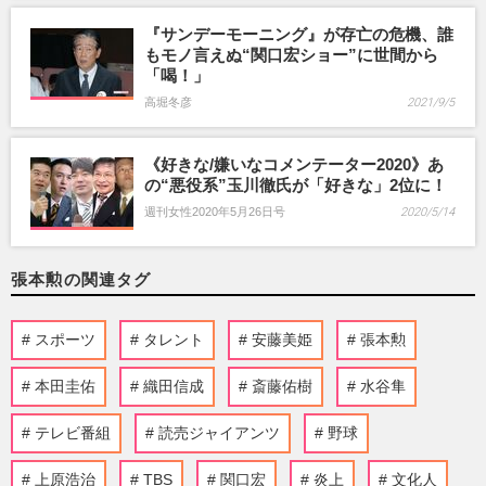
『サンデーモーニング』が存亡の危機、誰
もモノ言えぬ“関口宏ショー”に世間から
「喝！」
高堀冬彦
2021/9/5
《好きな/嫌いなコメンテーター2020》あ
の“悪役系”玉川徹氏が「好きな」2位に！
週刊女性2020年5月26日号
2020/5/14
張本勲の関連タグ
スポーツ
タレント
安藤美姫
張本勲
本田圭佑
織田信成
斎藤佑樹
水谷隼
テレビ番組
読売ジャイアンツ
野球
上原浩治
TBS
関口宏
炎上
文化人