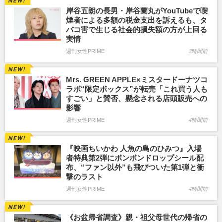
岸谷五朗の長男・岸谷蘭丸がYouTubeで喫
煙者による多額の税金支出を訴えるも、タ
バコ害で生じる社会的損失額の方が上回る
実情
週刊女性PRIME
3時間前
Mrs. GREEN APPLE×ミスタードーナツコ
ラボ“限定ボックス”が転売「これ買う人も
すごい」と賛否、懸念される店頭販売への
影響
週刊女性PRIME
4時間前
『映画ちいかわ 人魚の島のひみつ』入場
者特典第2弾にボンボンドロップシール配
布、“ファン以外”も飛びついた第1弾と衝
撃のラスト
週刊女性PRIME
4時間前
《お盆帰省調査》親・祖父母世代の帰省の