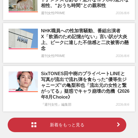
相性、“おうち時間”との親和性
週刊女性PRIME
2026/8/6
NHK職員への性加害騒動、番組出演者
X「飲酒のため記憶がない」言い訳が大炎
上、ピークに達した不信感と二次被害の懸
念
週刊女性PRIME
2026/8/6
SixTONES田中樹のプライベートLINEと
写真が流出で流れ弾を食らった“優等生ジ
ャニーズ”の亀梨和也「流出元の女性と繋
がってる」疑惑でキャラ崩壊の危機《2026
年8月Choice》
『週刊女性』編集部
2026/8/6
新着をもっと見る