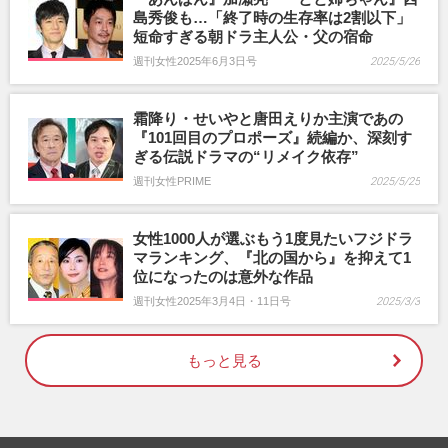
島秀俊も…「終了時の生存率は2割以下」
短命すぎる朝ドラ主人公・父の宿命
週刊女性2025年6月3日号
2025/5/26
霜降り・せいやと唐田えりか主演であの
『101回目のプロポーズ』続編か、深刻す
ぎる伝説ドラマの“リメイク依存”
週刊女性PRIME
2025/5/25
女性1000人が選ぶもう1度見たいフジドラ
マランキング、『北の国から』を抑えて1
位になったのは意外な作品
週刊女性2025年3月4日・11日号
2025/3/3
もっと見る