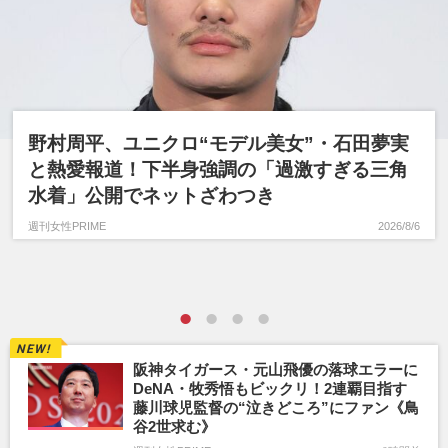
野村周平、ユニクロ“モデル美女”・石田夢実
と熱愛報道！下半身強調の「過激すぎる三角
水着」公開でネットざわつき
週刊女性PRIME
2026/8/6
阪神タイガース・元山飛優の落球エラーに
DeNA・牧秀悟もビックリ！2連覇目指す
藤川球児監督の“泣きどころ”にファン《鳥
谷2世求む》