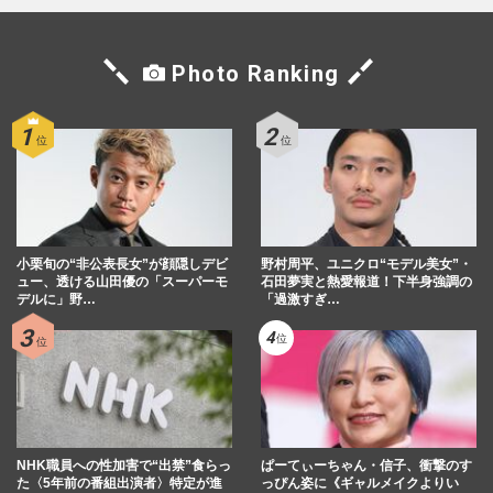
Photo Ranking
小栗旬の“非公表長女”が顔隠しデビ
野村周平、ユニクロ“モデル美女”・
ュー、透ける山田優の「スーパーモ
石田夢実と熱愛報道！下半身強調の
デルに」野…
「過激すぎ…
NHK職員への性加害で“出禁”食らっ
ぱーてぃーちゃん・信子、衝撃のす
た〈5年前の番組出演者〉特定が進
っぴん姿に《ギャルメイクよりい