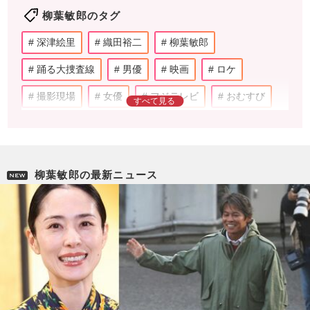
柳葉敏郎のタグ
深津絵里
織田裕二
柳葉敏郎
踊る大捜査線
男優
映画
ロケ
撮影現場
女優
フジテレビ
おむすび
NHK
朝ドラ
野球
ドラマ
あんぱん
今田美桜
西島秀俊
伊藤沙莉
柳葉敏郎の最新ニュース
橋本環奈
神木隆之介
趣里
黒島結菜
福原遥
大森南朋
武田鉄矢
小泉今日子
浅野温子
中井貴一
唐田えりか
せいや
霜降り明星
お笑い芸人
中山美穂
田中邦衛
テレビ番組
おニャン子クラブ