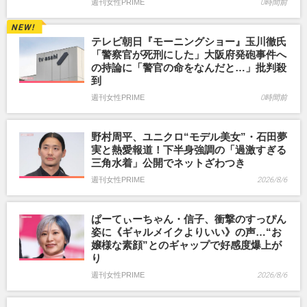
週刊女性PRIME
0時間前
テレビ朝日『モーニングショー』玉川徹氏
「警察官が死刑にした」大阪府発砲事件へ
の持論に「警官の命をなんだと…」批判殺
到
週刊女性PRIME
0時間前
野村周平、ユニクロ“モデル美女”・石田夢
実と熱愛報道！下半身強調の「過激すぎる
三角水着」公開でネットざわつき
週刊女性PRIME
2026/8/6
ぱーてぃーちゃん・信子、衝撃のすっぴん
姿に《ギャルメイクよりいい》の声…“お
嬢様な素顔”とのギャップで好感度爆上が
り
週刊女性PRIME
2026/8/6