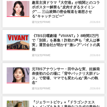
趣里主演ドラマ『大空港』が税関とのコラ
ボポスター解禁も“皮肉すぎるタイミン
グ”… 三山凌輝の密会報道を連想させ
る“キャッチコピー”
週刊女性PRIME
2026/8/6
《TBS日曜劇場『VIVANT』》8時間3万円
で「別班」を募集！詐欺の声も「求人は事
実」運営会社が明かす“激レア”バイトの真
相
週刊女性PRIME
2026/8/6
元TBSアナウンサー・田中みな実、妊娠発
表後初の公の場に「背中パックリ大胆ドレ
ス」で登場、ママでも変わらぬ“美への執
念”
週刊女性PRIME
2026/8/6
『ジェラートピケ』×『ドラゴンクエス
ト』メンズもある！意外なコラボの意外な