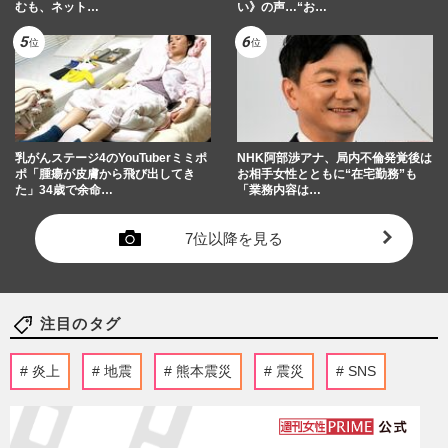
むも、ネット…
い》の声…“お…
乳がんステージ4のYouTuberミミポ
NHK阿部渉アナ、局内不倫発覚後は
ポ「腫瘍が皮膚から飛び出してき
お相手女性とともに“在宅勤務”も
た」34歳で余命…
「業務内容は…
7位以降を見る
注目のタグ
炎上
地震
熊本震災
震災
SNS