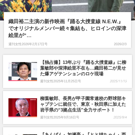
内田有紀
いかりや長介
松下洸平
織田裕二主演の新作映画『踊る大捜査線 N.E.W.』
でオリジナルメンバー続々集結も、ヒロインの深津
絵里が“…
週刊女性2026年2月17日号
2026/2/3
【独占撮】13年ぶり『踊る大捜査線』に柳
葉敏郎や深津絵里不在も…織田裕二が見せ
た爆アゲテンションのロケ現場
週刊女性2025年11月25日号
2025/11/13
柳葉敏郎、長男が甲子園常連校の野球部キ
ャプテンに就任で、東京・秋田県に加えた
岩手県の“3拠点生活”全力サポート！
週刊女性2025年9月16日号
2025/9/4
『あんぱん』加瀬亮・『とと姉ちゃん』西