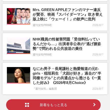
Mrs. GREEN APPLEファンのマナー違反
が賛否、映画『スパイダーマン』吹き替え
版上映に「ウェーイ！」の歓声に批判
週刊女性PRIME
2026/8/7
NHK職員の性被害問題「受信料払ってい
るんだから…」出演者非公表の“逃げ腰姿
勢”で問われる公共放送の責任
週刊女性PRIME
2026/8/7
なにわ男子・長尾謙杜と熱愛報道の元E-
girls・稲垣莉生「犬顔が好き」過去の“半
同棲モデル”との共通点から透ける《一貫
した好み》《2026年8月Choice》
『週刊女性』編集部
2026/8/7
新着をもっと見る