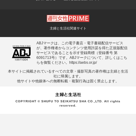
主婦と生活社関連サイト
ABJマークは、この電子書店・電子書籍配信サービス
が、著作権者からコンテンツ使用許諾を得た正規版配信
サービスであることを示す登録商標（登録番号 第
6091713号）です。ABJマークについて、詳しくはこち
らを御覧ください。
https://aebs.or.jp/
本サイトに掲載されているすべての⽂章・撮影写真の著作権は主婦と⽣活
社に帰属します。
他サイトや他媒体への無断転載・複製⾏為は固く禁⽌します。
COPYRIGHT © SHUFU TO SEIKATSU SHA CO.,LTD. All rights
reserved.