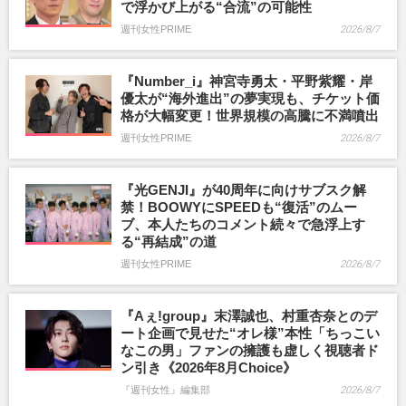
で浮かび上がる“合流”の可能性
週刊女性PRIME
2026/8/7
『Number_i』神宮寺勇太・平野紫耀・岸
優太が“海外進出”の夢実現も、チケット価
格が大幅変更！世界規模の高騰に不満噴出
週刊女性PRIME
2026/8/7
『光GENJI』が40周年に向けサブスク解
禁！BOOWYにSPEEDも“復活”のムー
ブ、本人たちのコメント続々で急浮上す
る“再結成”の道
週刊女性PRIME
2026/8/7
『Aぇ!group』末澤誠也、村重杏奈とのデ
ート企画で見せた“オレ様”本性「ちっこい
なこの男」ファンの擁護も虚しく視聴者ド
ン引き《2026年8月Choice》
『週刊女性』編集部
2026/8/7