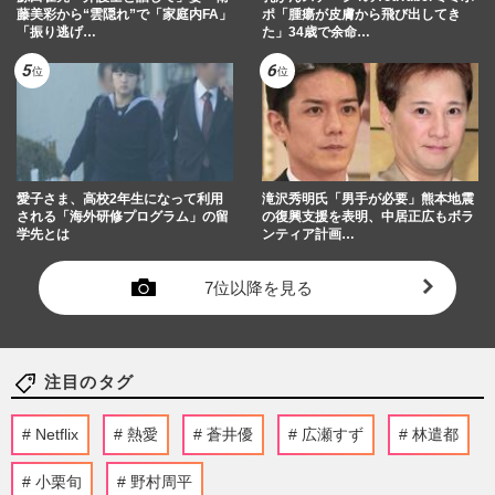
藤美彩から“雲隠れ”で「家庭内FA」
ポ「腫瘍が皮膚から飛び出してき
「振り逃げ…
た」34歳で余命…
愛子さま、高校2年生になって利用
滝沢秀明氏「男手が必要」熊本地震
される「海外研修プログラム」の留
の復興支援を表明、中居正広もボラ
学先とは
ンティア計画…
7位以降を見る
注目のタグ
Netflix
熱愛
蒼井優
広瀬すず
林遣都
小栗旬
野村周平