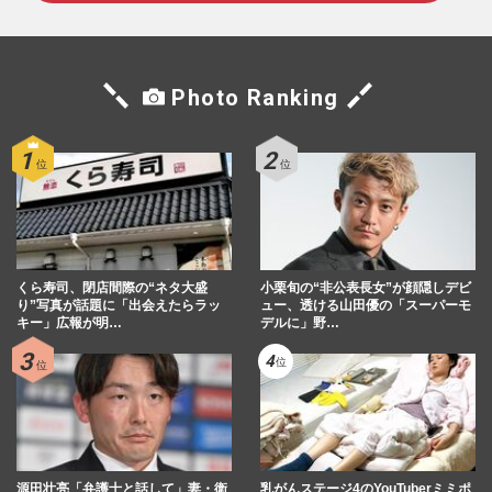
Photo Ranking
くら寿司、閉店間際の“ネタ大盛
小栗旬の“非公表長女”が顔隠しデビ
り”写真が話題に「出会えたらラッ
ュー、透ける山田優の「スーパーモ
キー」広報が明…
デルに」野…
源田壮亮「弁護士と話して」妻・衛
乳がんステージ4のYouTuberミミポ