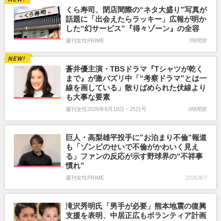
くら寿司、閉店間際の“ネタ大盛り”写真が
話題に「出会えたらラッキー」広報が明か
した“幻サービス”『得々ゾーン』の全容
週刊女性PRIME
7時間前
蒼井優主演・TBSドラマ『Tシャツが乾く
まで』が激バズリ中「“考察ドラマ”とは一
線を画している」散りばめられた伏線より
も大事な要素
週刊女性2026年8月18日・25日号
8時間前
巨人・高梨雄平投手に”お泊まり不倫”報道
も「ゾンビのせいで不倫がかわいく見え
る」ファンの反応が示す野球界の“不祥事
慣れ”
週刊女性PRIME
2026/8/7
滝沢秀明氏「男手が必要」熊本地震の復興
支援を表明、中居正広もボランティア計画