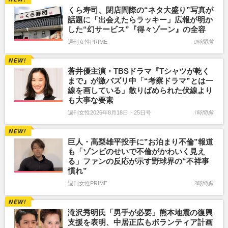
くら寿司、閉店間際の“ネタ大盛り”写真が
話題に「出会えたらラッキー」広報が明か
した“幻サービス”『得々ゾーン』の全容
週刊女性PRIME
0時間前
蒼井優主演・TBSドラマ『Tシャツが乾く
まで』が激バズリ中「“考察ドラマ”とは一
線を画している」散りばめられた伏線より
も大事な要素
週刊女性2026年8月18日・25日号
1時間前
巨人・高梨雄平投手に”お泊まり不倫”報道
も「ゾンビのせいで不倫がかわいく見え
る」ファンの反応が示す野球界の“不祥事
慣れ”
週刊女性PRIME
3時間前
滝沢秀明氏「男手が必要」熊本地震の復興
支援を表明、中居正広もボランティア計画