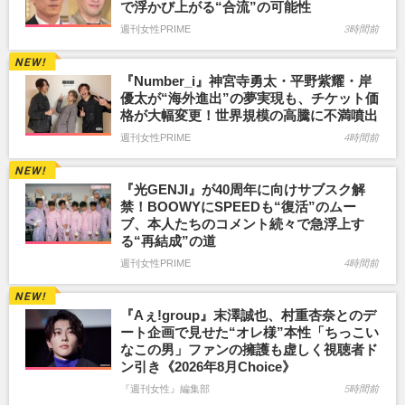
で浮かび上がる“合流”の可能性
週刊女性PRIME
3時間前
『Number_i』神宮寺勇太・平野紫耀・岸
優太が“海外進出”の夢実現も、チケット価
格が大幅変更！世界規模の高騰に不満噴出
週刊女性PRIME
4時間前
『光GENJI』が40周年に向けサブスク解
禁！BOOWYにSPEEDも“復活”のムー
ブ、本人たちのコメント続々で急浮上す
る“再結成”の道
週刊女性PRIME
4時間前
『Aぇ!group』末澤誠也、村重杏奈とのデ
ート企画で見せた“オレ様”本性「ちっこい
なこの男」ファンの擁護も虚しく視聴者ド
ン引き《2026年8月Choice》
『週刊女性』編集部
5時間前