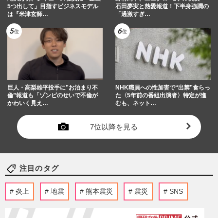
5つ出して」目指すビジネスモデル
石田夢実と熱愛報道！下半身強調の
は『米津玄師…
「過激すぎ…
巨人・高梨雄平投手に”お泊まり不
NHK職員への性加害で“出禁”食らっ
倫”報道も「ゾンビのせいで不倫が
た〈5年前の番組出演者〉特定が進
かわいく見え…
むも、ネット…
7位以降を見る
注目のタグ
炎上
地震
熊本震災
震災
SNS