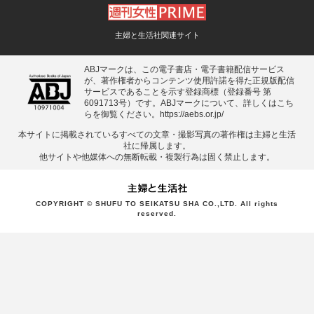
主婦と生活社関連サイト
ABJマークは、この電子書店・電子書籍配信サービス
が、著作権者からコンテンツ使用許諾を得た正規版配信
サービスであることを示す登録商標（登録番号 第
6091713号）です。ABJマークについて、詳しくはこち
らを御覧ください。
https://aebs.or.jp/
本サイトに掲載されているすべての⽂章・撮影写真の著作権は主婦と⽣活
社に帰属します。
他サイトや他媒体への無断転載・複製⾏為は固く禁⽌します。
COPYRIGHT © SHUFU TO SEIKATSU SHA CO.,LTD. All rights
reserved.