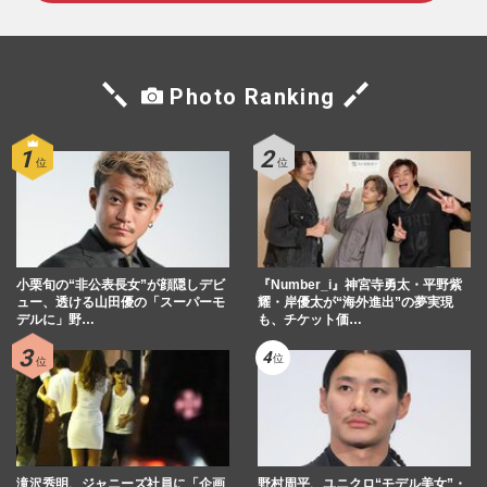
Photo Ranking
小栗旬の“非公表長女”が顔隠しデビ
『Number_i』神宮寺勇太・平野紫
ュー、透ける山田優の「スーパーモ
耀・岸優太が“海外進出”の夢実現
デルに」野…
も、チケット価…
滝沢秀明、ジャニーズ社員に「企画
野村周平、ユニクロ“モデル美女”・