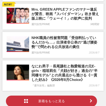
Mrs. GREEN APPLEファンのマナー違反
が賛否、映画『スパイダーマン』吹き替え
版上映に「ウェーイ！」の歓声に批判
週刊女性PRIME
5時間前
NHK職員の性被害問題「受信料払ってい
るんだから…」出演者非公表の“逃げ腰姿
勢”で問われる公共放送の責任
週刊女性PRIME
2026/8/7
なにわ男子・長尾謙杜と熱愛報道の元E-
girls・稲垣莉生「犬顔が好き」過去の“半
同棲モデル”との共通点から透ける《一貫
した好み》《2026年8月Choice》
『週刊女性』編集部
2026/8/7
新着をもっと見る