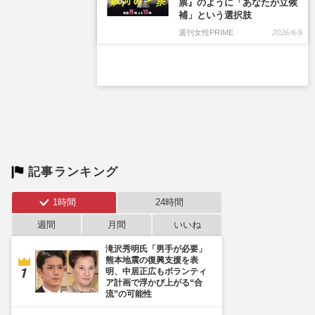
票』のように「あなたが立候
補」という選択肢
週刊女性PRIME
2026/6/8
記事ランキング
1時間
24時間
週間
月間
いいね
滝沢秀明氏「男手が必要」
熊本地震の復興支援を表
明、中居正広もボランティ
ア計画で浮かび上がる“合
流”の可能性