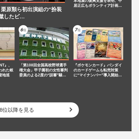
本地震の復興支援を表明、中
居正広もボランティア計画…
栗原類ら初出演組の“扮装
蹴したビ…
NT』、
「第108回全国高校野球選手
『ポケモンカード』バンダイ
われた岐
権大会」甲子園初の女性審判
のカードゲームも転売対策
聖地巡
委員のよる2度の“誤審”騒…
に“マイナンバー”導入開始…
8位以降を見る