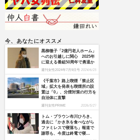
本当の「病因」
今、あなたにオススメ
黒柳徹子「2億円老人ホーム」
へのお引越しに関心 2025年
に迎える番組50周年で勇退か
週刊女性2024年7月9日号
2024/6/25
《千葉市》路上喫煙「禁止区
域」拡大を発表も喫煙所の設
置は「0」、分煙対策の行方を
自治体に直撃
週刊女性PRIME
2026/5/27
トム・ブラウン布川ひろき、
過去に「かき氷を食べながら
ファミレスで寝落ち」報道で
謝罪も、今度は終電で寝…