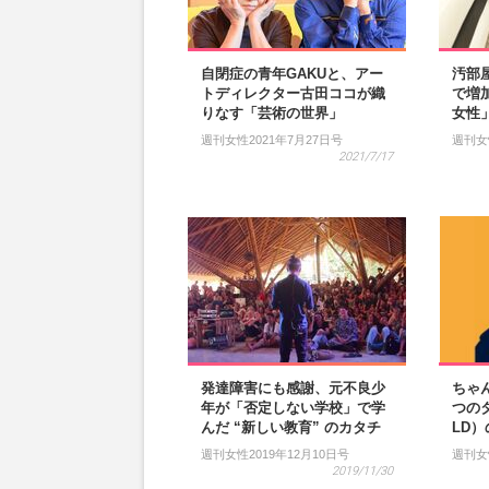
自閉症の青年GAKUと、アー
汚部
トディレクター古田ココが織
で増
りなす「芸術の世界」
女性
週刊女性2021年7月27日号
週刊女
2021/7/17
発達障害にも感謝、元不良少
ちゃ
年が「否定しない学校」で学
つのタ
んだ “新しい教育” のカタチ
LD
週刊女性2019年12月10日号
週刊女
2019/11/30