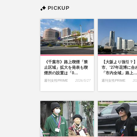
PICKUP
《千葉市》路上喫煙「禁
【大阪より強引？
止区域」拡大を発表も喫
市、’27年花博に合
煙所の設置は「0…
「市内全域」路上
週刊女性PRIME
2026/5/27
週刊女性PRIME
20