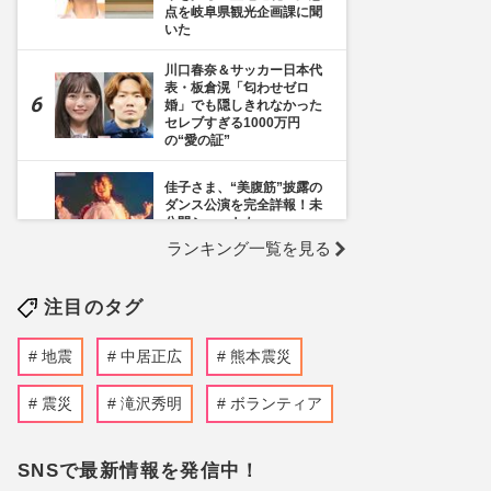
点を岐阜県観光企画課に聞
いた
川口春奈＆サッカー日本代
表・板倉滉「匂わせゼロ
婚」でも隠しきれなかった
セレブすぎる1000万円
の“愛の証”
佳子さま、“美腹筋”披露の
ダンス公演を完全詳報！未
公開ショットも
ランキング一覧を見る
《千葉市》路上喫煙「禁止
区域」拡大を発表も喫煙所
注目のタグ
の設置は「0」、分煙対策
の行方を自治体に直撃
地震
中居正広
熊本震災
『しゃべくり007』出演の
畑野ひろ子、美ボディ軍団
として登場で「抜群のスタ
震災
滝沢秀明
ボランティア
イルは健在」元夫・柏原崇
との“離婚と今”
SNSで最新情報を発信中！
くら寿司、閉店間際の“ネタ