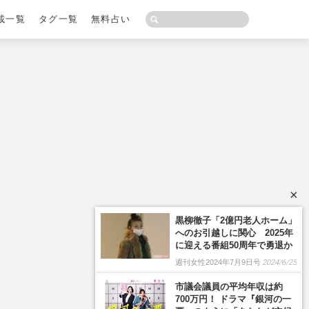
載一覧
タグ一覧
無料占い
×
黒柳徹子「2億円老人ホーム」
へのお引越しに関心 2025年
に迎える番組50周年で勇退か
週刊女性2024年7月9日号
2024/6/25
市議会議員の平均年収は約
700万円！ ドラマ『銀河の一