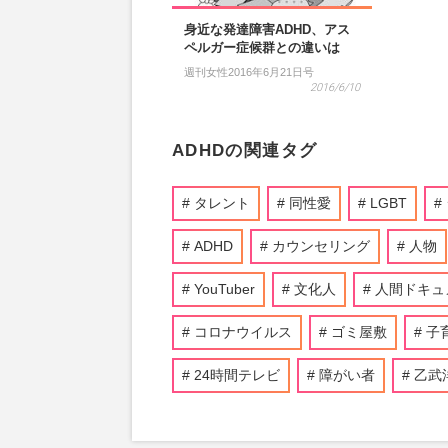
身近な発達障害ADHD、アス
ペルガー症候群との違いは
週刊女性2016年6月21日号
2016/6/10
ADHDの関連タグ
タレント
同性愛
LGBT
ADHD
カウンセリング
人物
YouTuber
文化人
人間ドキュ
コロナウイルス
ゴミ屋敷
子
24時間テレビ
障がい者
乙武