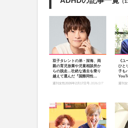
ADHDの記事一覧
（1
双子タレントの弟・深海、両
《ユ
親の育児放棄や児童相談所か
ひと
らの脱走…壮絶な過去を乗り
子も
越えて選んだ『国際同性…
You
週刊女性2026年2月17日号
2026/2/7
週刊女