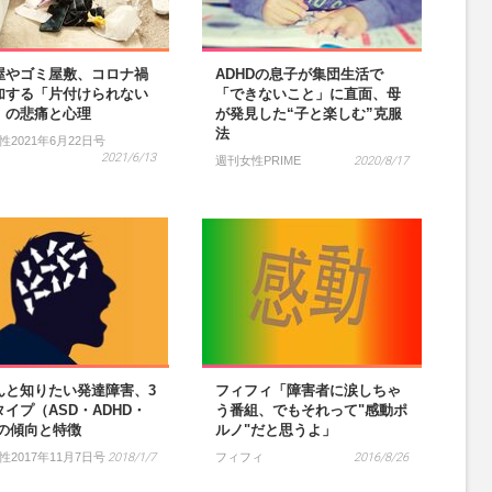
屋やゴミ屋敷、コロナ禍
ADHDの息子が集団生活で
加する「片付けられない
「できないこと」に直面、母
」の悲痛と心理
が発見した“子と楽しむ”克服
法
性2021年6月22日号
2021/6/13
週刊女性PRIME
2020/8/17
んと知りたい発達障害、3
フィフィ「障害者に涙しちゃ
イプ（ASD・ADHD・
う番組、でもそれって"感動ポ
）の傾向と特徴
ルノ"だと思うよ」
性2017年11月7日号
2018/1/7
フィフィ
2016/8/26