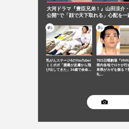
大河ドラマ『豊臣兄弟！』山田涼介・
公開”で「顔で天下取れる」心配を一
乳がんステージ4のYouTuber
TBS日曜劇場『VIVA
ミミポポ「腫瘍が皮膚から飛
県内各地でロケが行
び出してきた」34歳で余命…
阜県がカギを握る？
礼…