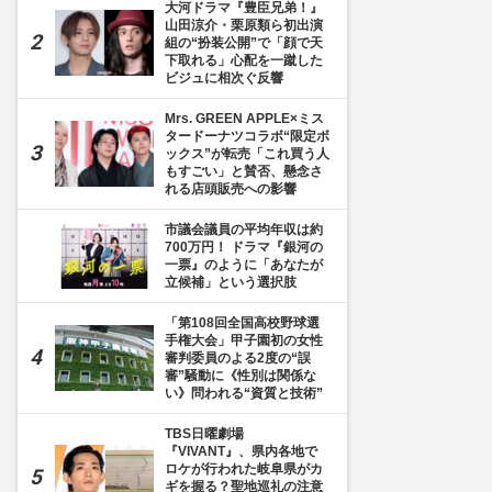
大河ドラマ『豊臣兄弟！』
山田涼介・栗原類ら初出演
組の“扮装公開”で「顔で天
下取れる」心配を一蹴した
ビジュに相次ぐ反響
Mrs. GREEN APPLE×ミス
タードーナツコラボ“限定ボ
ックス”が転売「これ買う人
もすごい」と賛否、懸念さ
れる店頭販売への影響
市議会議員の平均年収は約
700万円！ ドラマ『銀河の
一票』のように「あなたが
立候補」という選択肢
「第108回全国高校野球選
手権大会」甲子園初の女性
審判委員のよる2度の“誤
審”騒動に《性別は関係な
い》問われる“資質と技術”
TBS日曜劇場
『VIVANT』、県内各地で
ロケが行われた岐阜県がカ
ギを握る？聖地巡礼の注意