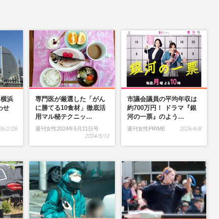
】横浜
専門医が厳選した「がん
市議会議員の平均年収は
わせ
に勝てる10食材」徹底活
約700万円！ ドラマ『銀
…
用マル秘テクニッ…
河の一票』のよう…
26/2/26
週刊女性2024年5月21日号
週刊女性PRIME
2026/6/8
2024/5/13