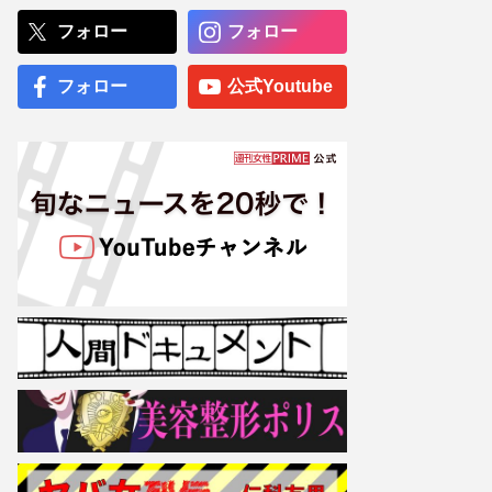
大盛り”写真が話題に「出会
えたらラッキー」広報が明
フォロー
フォロー
かした“幻サービス”『得々
ゾーン』の全容
フォロー
公式Youtube
ジャニーズWEST・重岡大
毅は「実は結婚してる」
「私服はダサい」メンバー
もマネージャーも住所知ら
ない私生活の徹底秘密主義
に、ファンが噂するよもや
の“都市伝説”
専門医が厳選した「がんに
勝てる10食材」徹底活用マ
ル秘テクニック、1日10点
満点の“早見シート”簡単管
理で手軽にがん予防
【大阪より強引？】横浜
市、’27年花博に合わせ「市
内全域」路上喫煙禁止方針
も、喫煙所整備は“ノープラ
ン”の現状
故・有賀さつきさん、一周
忌で父がはじめて明かした