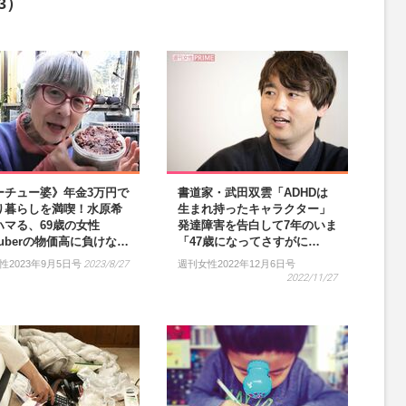
3）
ーチュー婆》年金3万円で
書道家・武田双雲「ADHDは
り暮らしを満喫！水原希
生まれ持ったキャラクター」
ハマる、69歳の女性
発達障害を告白して7年のいま
Tuberの物価高に負けな…
「47歳になってさすがに…
性2023年9月5日号
2023/8/27
週刊女性2022年12月6日号
2022/11/27