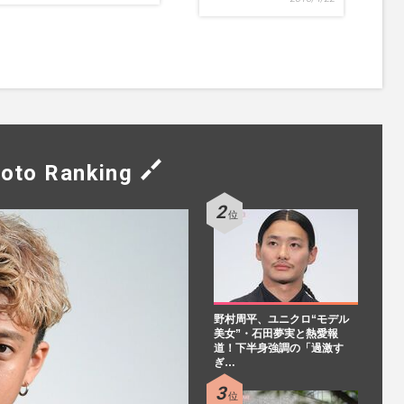
oto Ranking
野村周平、ユニクロ“モデル
美女”・石田夢実と熱愛報
道！下半身強調の「過激す
ぎ…