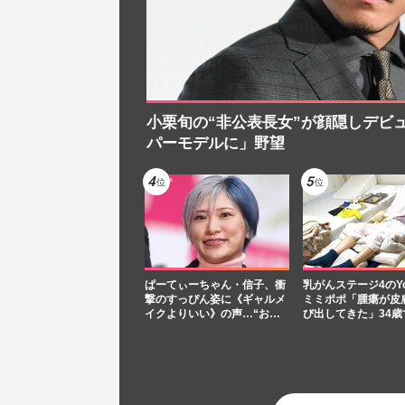
小栗旬の“非公表長女”が顔隠しデビ
パーモデルに」野望
ぱーてぃーちゃん・信子、衝
乳がんステージ4のYou
撃のすっぴん姿に《ギャルメ
ミミポポ「腫瘍が皮
イクよりいい》の声…“お…
び出してきた」34歳