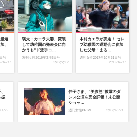
の超短
瑛太・カエラ夫妻、変装
木村カエラが疾走！ セレ
参加、
して幼稚園の発表会に向
ブ幼稚園の運動会に参加
…
かうも“ド派手コ…
した父母「まる…
9日号
週刊女性2019年3月5日号
週刊女性2017年10月31日号
9/10/17
2019/2/19
2017/10/17
子、
佳子さま、“美腹筋”披露のダ
を振
ンス公演を完全詳報！未公開
ショッ…
11/22
週刊女性PRIME
2019/10/21