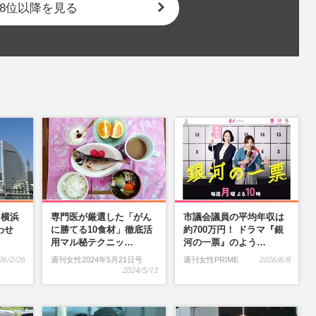
8位以降を見る
】横浜
専門医が厳選した「がん
市議会議員の平均年収は
わせ
に勝てる10食材」徹底活
約700万円！ ドラマ『銀
…
用マル秘テクニッ…
河の一票』のよう…
26/2/26
週刊女性2024年5月21日号
週刊女性PRIME
2026/6/8
2024/5/13