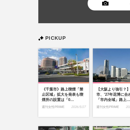
PICKUP
《千葉市》路上喫煙「禁
【大阪より強引？
止区域」拡大を発表も喫
市、’27年花博に合
煙所の設置は「0…
「市内全域」路上
週刊女性PRIME
2026/5/27
週刊女性PRIME
20