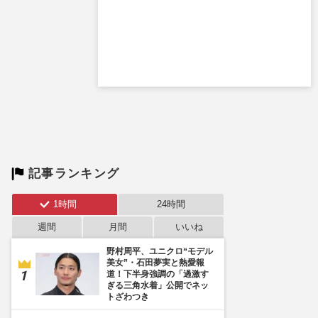
記事ランキング
1時間
24時間
週間
月間
いいね
野村周平、ユニクロ“モデル
美女”・石田夢実と熱愛報
道！下半身強調の「過激す
ぎる三角水着」公開でネッ
トざわつき