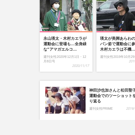
永山瑛太・木村カエラが
瑛太が美脚あらわ
運動会に登場も…全身緑
パン姿で運動会に
な“アマガエルコ…
木村カエラは不機
週刊女性2020年12月1日・12
週刊女性2019年10月2
月8日号
201
2020/11/17
神田沙也加さんと松田聖
運動会でのツーショット
り返る
週刊女性PRIME
2019/