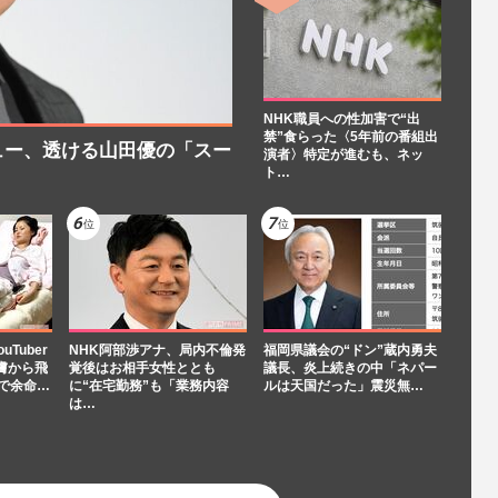
NHK職員への性加害で“出
禁”食らった〈5年前の番組出
ュー、透ける山田優の「スー
演者〉特定が進むも、ネッ
ト…
Tuber
NHK阿部渉アナ、局内不倫発
福岡県議会の“ドン”蔵内勇夫
膚から飛
覚後はお相手女性ととも
議長、炎上続きの中「ネパー
で余命…
に“在宅勤務”も「業務内容
ルは天国だった」震災無…
は…