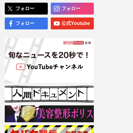
隠しデビュー、透ける山田
優の「スーパーモデルに」
フォロー
フォロー
野望
阪神タイガース・元山飛優
フォロー
公式Youtube
の落球エラーに DeNA・牧
秀悟もビックリ！2連覇目
指す藤川球児監督の“泣きど
ころ”にファン《鳥谷2世求
む》
専門医が厳選した「がんに
勝てる10食材」徹底活用マ
ル秘テクニック、1日10点
満点の“早見シート”簡単管
理で手軽にがん予防
【大阪より強引？】横浜
市、’27年花博に合わせ「市
内全域」路上喫煙禁止方針
も、喫煙所整備は“ノープラ
ン”の現状
「非常識かつ論外」元NHK
青山祐子アナ、長嶋茂雄さ
ん弔問も“セクシー”な装い
に寄せられた「マナー違