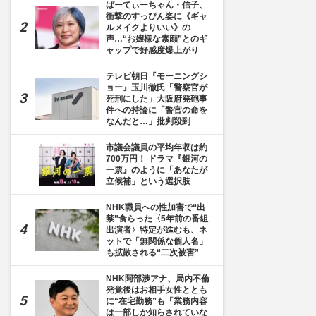
ぱーてぃーちゃん・信子、
衝撃のすっぴん姿に《ギャ
ルメイクよりいい》の
声…“お嬢様な素顔”とのギ
ャップで好感度爆上がり
テレビ朝日『モーニングシ
ョー』玉川徹氏「警察官が
死刑にした」大阪府発砲事
件への持論に「警官の命を
なんだと…」批判殺到
市議会議員の平均年収は約
700万円！ ドラマ『銀河の
一票』のように「あなたが
立候補」という選択肢
NHK職員への性加害で“出
禁”食らった〈5年前の番組
出演者〉特定が進むも、ネ
ットで「無関係な個人名」
も拡散される“二次被害”
NHK阿部渉アナ、局内不倫
発覚後はお相手女性ととも
に“在宅勤務”も「業務内容
は一部しか知らされていな