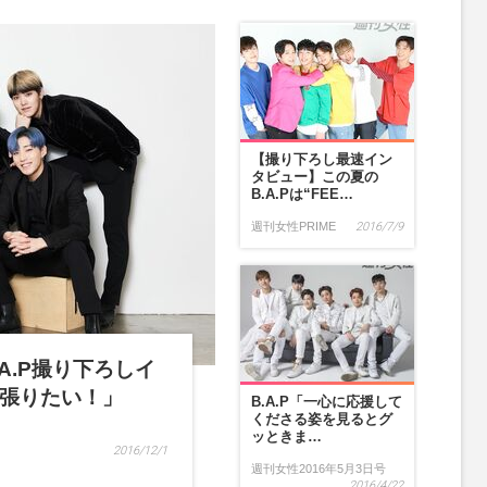
【撮り下ろし最速イン
タビュー】この夏の
B.A.Pは“FEE…
週刊女性PRIME
2016/7/9
B.A.P撮り下ろしイ
張りたい！」
B.A.P「一心に応援して
くださる姿を見るとグ
ッときま…
2016/12/1
週刊女性2016年5月3日号
2016/4/22