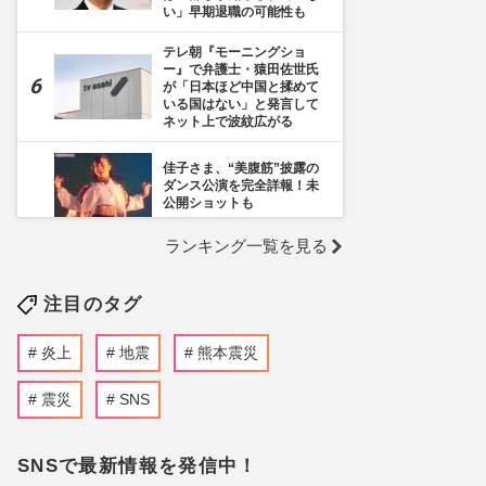
い」早期退職の可能性も
テレ朝『モーニングショ
ー』で弁護士・猿田佐世氏
が「日本ほど中国と揉めて
いる国はない」と発言して
ネット上で波紋広がる
佳子さま、“美腹筋”披露の
ダンス公演を完全詳報！未
公開ショットも
ランキング一覧を見る
《千葉市》路上喫煙「禁止
区域」拡大を発表も喫煙所
の設置は「0」、分煙対策
注目のタグ
の行方を自治体に直撃
《TBS日曜劇場
炎上
地震
熊本震災
『VIVANT』》8時間3万円
で「別班」を募集！詐欺の
声も「求人は事実」運営会
震災
SNS
社が明かす“激レア”バイト
の真相
SNSで最新情報を発信中！
小栗旬の“非公表長女”が顔