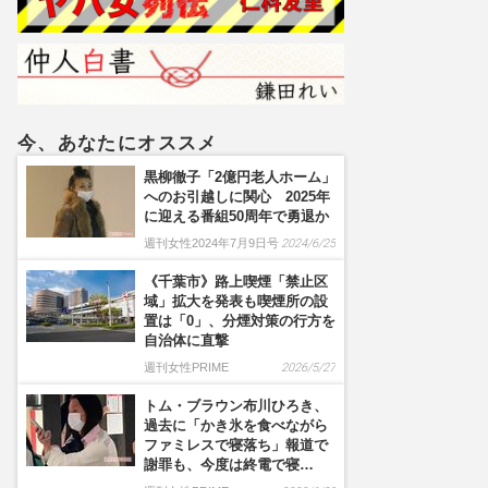
反」
今、あなたにオススメ
黒柳徹子「2億円老人ホーム」
へのお引越しに関心 2025年
に迎える番組50周年で勇退か
週刊女性2024年7月9日号
2024/6/25
《千葉市》路上喫煙「禁止区
域」拡大を発表も喫煙所の設
置は「0」、分煙対策の行方を
自治体に直撃
週刊女性PRIME
2026/5/27
トム・ブラウン布川ひろき、
過去に「かき氷を食べながら
ファミレスで寝落ち」報道で
謝罪も、今度は終電で寝…