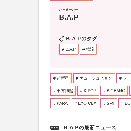
びーえーぴー
B.A.P
B.A.Pのタグ
B.A.P
韓流
超新星
ナム・ジュヒョク
ソ・
東方神起
K-POP
BIGBANG
KARA
EXO-CBX
SF9
BO
B.A.Pの最新ニュース