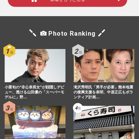
Photo Ranking
小栗旬の“非公表長女”が顔隠しデビ
滝沢秀明氏「男手が必要」熊本地震
ュー、透ける山田優の「スーパーモ
の復興支援を表明、中居正広もボラ
デルに」野…
ンティア計画…