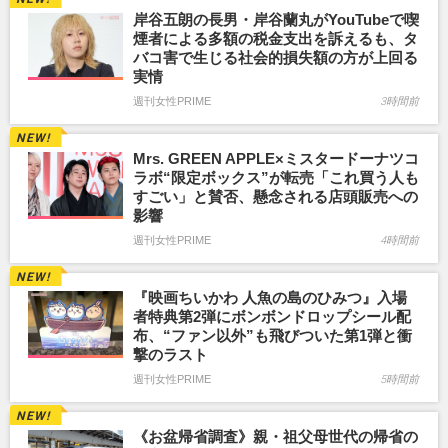
岸谷五朗の長男・岸谷蘭丸がYouTubeで喫
煙者による多額の税金支出を訴えるも、タ
バコ害で生じる社会的損失額の方が上回る
実情
週刊女性PRIME
3時間前
Mrs. GREEN APPLE×ミスタードーナツコ
ラボ“限定ボックス”が転売「これ買う人も
すごい」と賛否、懸念される店頭販売への
影響
週刊女性PRIME
4時間前
『映画ちいかわ 人魚の島のひみつ』入場
者特典第2弾にボンボンドロップシール配
布、“ファン以外”も飛びついた第1弾と衝
撃のラスト
週刊女性PRIME
5時間前
《お盆帰省調査》親・祖父母世代の帰省の