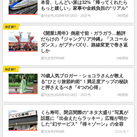
本音、しんどい派は32%「帰ってくれたら
もっと嬉しい」家事や金銭負担の“リアル”
週刊女性2026年8月18日・25日号
5時間前
《開業1周年》倒産寸前・ガラガラ…酷評
だらけの『ジャングリア沖縄』「スコール
ダンス」がプチバズり、路線変更で巻き返
しか
週刊女性PRIME
6時間前
70歳人気ブロガー・ショコラさんが教え
る“ひとり旅節約術”！満足度アップの秘訣
と押さえるべき「4つの心得」
週刊女性2026年8月18日・25日号
7時間前
くら寿司、閉店間際の“ネタ大盛り”写真が
話題に「出会えたらラッキー」広報が明か
した“幻サービス”『得々ゾーン』の全容
週刊女性PRIME
2026/8/7