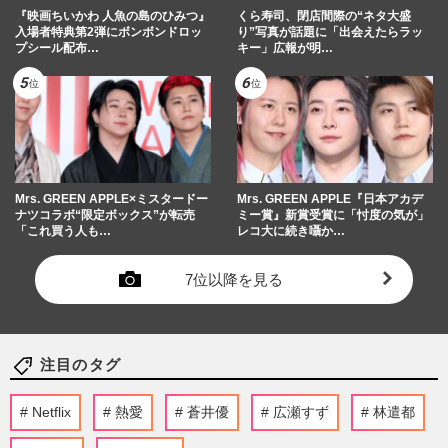
『映画ちいかわ 人魚の島のひみつ』
くら寿司、閉店間際の“ネタ大盛
入場者特典第2弾にボンボンドロッ
り”写真が話題に「出会えたらラッ
プシール配布…
キー」広報が明…
Mrs. GREEN APPLE×ミスタードー
Mrs. GREEN APPLE『日本アカデ
ナツコラボ“限定ボックス”が転売
ミー賞』新賞受賞に「忖度の気が」
「これ買う人も…
レコ大に続き囁か…
7位以降を見る
注目のタグ
Netflix
熱愛
蒼井優
広瀬すず
林遣都