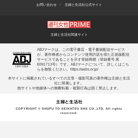
お問い合わせ
主婦と生活社公式サイト
主婦と生活社関連サイト
ABJマークは、この電子書店・電子書籍配信サービス
が、著作権者からコンテンツ使用許諾を得た正規版配信
サービスであることを示す登録商標（登録番号 第
6091713号）です。ABJマークについて、詳しくはこち
らを御覧ください。
https://aebs.or.jp/
本サイトに掲載されているすべての⽂章・撮影写真の著作権は主婦と⽣活
社に帰属します。
他サイトや他媒体への無断転載・複製⾏為は固く禁⽌します。
COPYRIGHT © SHUFU TO SEIKATSU SHA CO.,LTD. All rights
reserved.