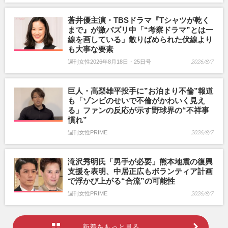
蒼井優主演・TBSドラマ『Tシャツが乾く
まで』が激バズリ中「“考察ドラマ”とは一
線を画している」散りばめられた伏線より
も大事な要素
週刊女性2026年8月18日・25日号
2026/8/7
巨人・高梨雄平投手に”お泊まり不倫”報道
も「ゾンビのせいで不倫がかわいく見え
る」ファンの反応が示す野球界の“不祥事
慣れ”
週刊女性PRIME
2026/8/7
滝沢秀明氏「男手が必要」熊本地震の復興
支援を表明、中居正広もボランティア計画
で浮かび上がる“合流”の可能性
週刊女性PRIME
2026/8/7
新着をもっと見る