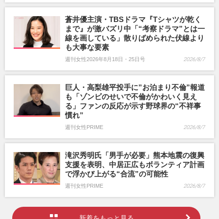
蒼井優主演・TBSドラマ『Tシャツが乾く
まで』が激バズリ中「“考察ドラマ”とは一
線を画している」散りばめられた伏線より
も大事な要素
週刊女性2026年8月18日・25日号
2026/8/7
巨人・高梨雄平投手に”お泊まり不倫”報道
も「ゾンビのせいで不倫がかわいく見え
る」ファンの反応が示す野球界の“不祥事
慣れ”
週刊女性PRIME
2026/8/7
滝沢秀明氏「男手が必要」熊本地震の復興
支援を表明、中居正広もボランティア計画
で浮かび上がる“合流”の可能性
週刊女性PRIME
2026/8/7
新着をもっと見る