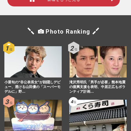
Photo Ranking
小栗旬の“非公表長女”が顔隠しデビ
滝沢秀明氏「男手が必要」熊本地震
ュー、透ける山田優の「スーパーモ
の復興支援を表明、中居正広もボラ
デルに」野…
ンティア計画…