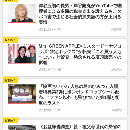
岸谷五朗の長男・岸谷蘭丸がYouTubeで喫
煙者による多額の税金支出を訴えるも、タ
バコ害で生じる社会的損失額の方が上回る
実情
週刊女性PRIME
3時間前
Mrs. GREEN APPLE×ミスタードーナツコ
ラボ“限定ボックス”が転売「これ買う人も
すごい」と賛否、懸念される店頭販売への
影響
週刊女性PRIME
4時間前
『映画ちいかわ 人魚の島のひみつ』入場
者特典第2弾にボンボンドロップシール配
布、“ファン以外”も飛びついた第1弾と衝
撃のラスト
週刊女性PRIME
5時間前
《お盆帰省調査》親・祖父母世代の帰省の