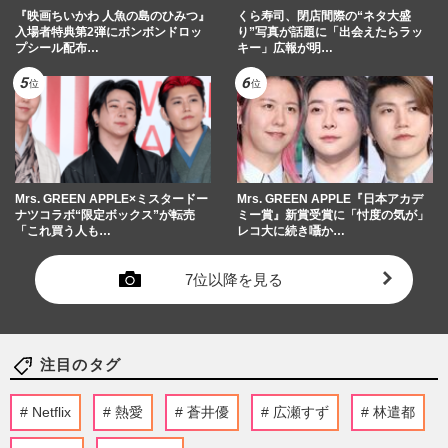
『映画ちいかわ 人魚の島のひみつ』
くら寿司、閉店間際の“ネタ大盛
入場者特典第2弾にボンボンドロッ
り”写真が話題に「出会えたらラッ
プシール配布…
キー」広報が明…
Mrs. GREEN APPLE×ミスタードー
Mrs. GREEN APPLE『日本アカデ
ナツコラボ“限定ボックス”が転売
ミー賞』新賞受賞に「忖度の気が」
「これ買う人も…
レコ大に続き囁か…
7位以降を見る
注目のタグ
Netflix
熱愛
蒼井優
広瀬すず
林遣都