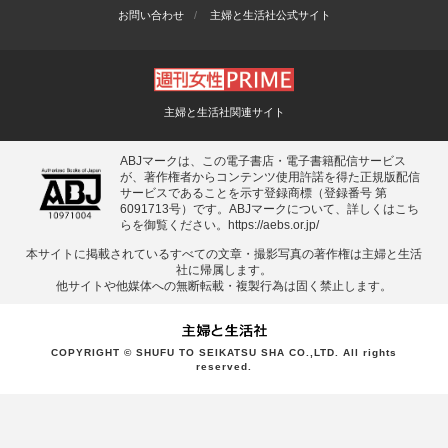
お問い合わせ
主婦と生活社公式サイト
主婦と生活社関連サイト
ABJマークは、この電子書店・電子書籍配信サービス
が、著作権者からコンテンツ使用許諾を得た正規版配信
サービスであることを示す登録商標（登録番号 第
6091713号）です。ABJマークについて、詳しくはこち
らを御覧ください。
https://aebs.or.jp/
本サイトに掲載されているすべての⽂章・撮影写真の著作権は主婦と⽣活
社に帰属します。
他サイトや他媒体への無断転載・複製⾏為は固く禁⽌します。
COPYRIGHT © SHUFU TO SEIKATSU SHA CO.,LTD. All rights
reserved.