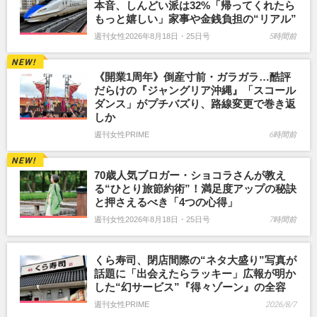
本音、しんどい派は32%「帰ってくれたら
もっと嬉しい」家事や金銭負担の“リアル”
週刊女性2026年8月18日・25日号
5時間前
《開業1周年》倒産寸前・ガラガラ…酷評
だらけの『ジャングリア沖縄』「スコール
ダンス」がプチバズり、路線変更で巻き返
しか
週刊女性PRIME
6時間前
70歳人気ブロガー・ショコラさんが教え
る“ひとり旅節約術”！満足度アップの秘訣
と押さえるべき「4つの心得」
週刊女性2026年8月18日・25日号
7時間前
くら寿司、閉店間際の“ネタ大盛り”写真が
話題に「出会えたらラッキー」広報が明か
した“幻サービス”『得々ゾーン』の全容
週刊女性PRIME
2026/8/7