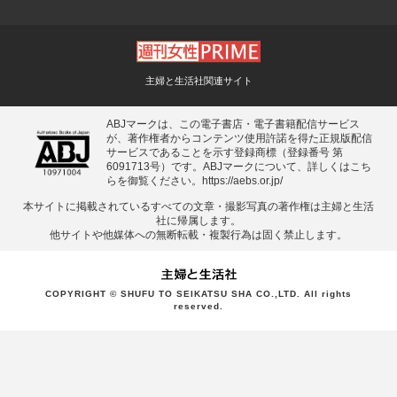
主婦と生活社関連サイト
ABJマークは、この電子書店・電子書籍配信サービス
が、著作権者からコンテンツ使用許諾を得た正規版配信
サービスであることを示す登録商標（登録番号 第
6091713号）です。ABJマークについて、詳しくはこち
らを御覧ください。
https://aebs.or.jp/
本サイトに掲載されているすべての⽂章・撮影写真の著作権は主婦と⽣活
社に帰属します。
他サイトや他媒体への無断転載・複製⾏為は固く禁⽌します。
COPYRIGHT © SHUFU TO SEIKATSU SHA CO.,LTD. All rights
reserved.