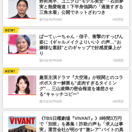
野村周平、ユニクロ“モデル美女”・石田夢
実と熱愛報道！下半身強調の「過激すぎる
三角水着」公開でネットざわつき
週刊女性PRIME
6時間前
ぱーてぃーちゃん・信子、衝撃のすっぴん
姿に《ギャルメイクよりいい》の声…“お
嬢様な素顔”とのギャップで好感度爆上が
り
週刊女性PRIME
7時間前
趣里主演ドラマ『大空港』が税関とのコラ
ボポスター解禁も“皮肉すぎるタイミン
グ”… 三山凌輝の密会報道を連想させ
る“キャッチコピー”
週刊女性PRIME
8時間前
《TBS日曜劇場『VIVANT』》8時間3万円
で「別班」を募集！詐欺の声も「求人は事
実」運営会社が明かす“激レア”バイトの真