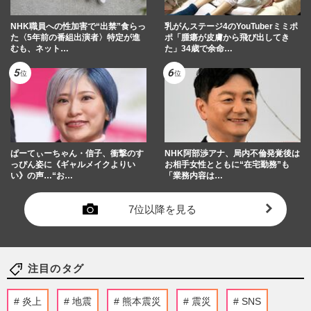
NHK職員への性加害で“出禁”食らっ
乳がんステージ4のYouTuberミミポ
た〈5年前の番組出演者〉特定が進
ポ「腫瘍が皮膚から飛び出してき
むも、ネット…
た」34歳で余命…
ぱーてぃーちゃん・信子、衝撃のす
NHK阿部渉アナ、局内不倫発覚後は
っぴん姿に《ギャルメイクよりい
お相手女性とともに“在宅勤務”も
い》の声…“お…
「業務内容は…
7位以降を見る
注目のタグ
炎上
地震
熊本震災
震災
SNS