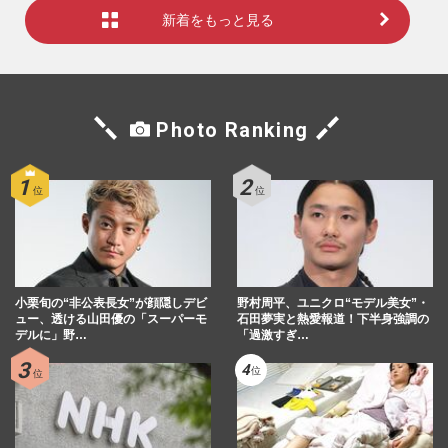
新着をもっと見る
Photo Ranking
小栗旬の“非公表長女”が顔隠しデビ
野村周平、ユニクロ“モデル美女”・
ュー、透ける山田優の「スーパーモ
石田夢実と熱愛報道！下半身強調の
デルに」野…
「過激すぎ…