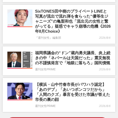
SixTONES田中樹のプライベートLINEと
写真が流出で流れ弾を食らった“優等生ジ
ャニーズ”の亀梨和也「流出元の女性と繋
がってる」疑惑でキャラ崩壊の危機《2026
年8月Choice》
『週刊女性』編集部
2026/8/6
福岡県議会の“ドン”蔵内勇夫議長、炎上続
きの中「ネパールは天国だった」震災無視
の不謹慎発言で「地獄に落ちろ」国民憤慨
週刊女性PRIME
2026/8/6
【横浜・山中竹春市長がパワハラ認定】
「あのデブ」「あいつポンコツだから」
「人間のクズ」暴言を受けた市議が答えた
市長の裏の顔
週刊女性PRIME
2026/8/6