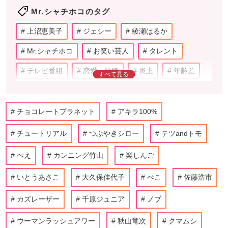
Mr.シャチホコのタグ
上沼恵美子
ジェシー
綾瀬はるか
Mr.シャチホコ
お笑い芸人
タレント
テレビ番組
恋愛・結婚
炎上
年齢差
テレビ
チョコレートプラネット
チョコレートプラネット
アキラ100%
チュートリアル
つぶやきシロー
テツandトモ
ぺえ
カンニング竹山
楽しんご
いとうあさこ
大久保佳代子
ぺこ
佐藤浩市
カズレーザー
千原ジュニア
ノブ
ウーマンラッシュアワー
秋山竜次
クマムシ