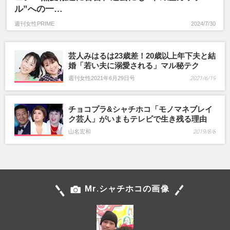
ル”への一…
週刊女性PRIME
2024/7/30
芸人みはるは23歳差！20歳以上年下夫と結
婚「若い夫に溺愛される」マル秘テク
週刊女性2021年6月29日号
2021/6/19
チョコプラ&シャチホコ「モノマネブレイ
ク芸人」がいまもテレビで生き残る理由
山名宏和
2019/8/8
Mr.シャチホコの画像