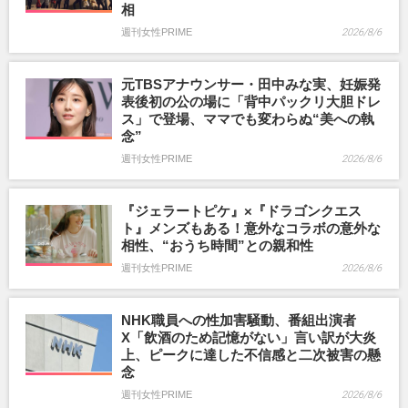
相
週刊女性PRIME
2026/8/6
元TBSアナウンサー・田中みな実、妊娠発
表後初の公の場に「背中パックリ大胆ドレ
ス」で登場、ママでも変わらぬ“美への執
念”
週刊女性PRIME
2026/8/6
『ジェラートピケ』×『ドラゴンクエス
ト』メンズもある！意外なコラボの意外な
相性、“おうち時間”との親和性
週刊女性PRIME
2026/8/6
NHK職員への性加害騒動、番組出演者
X「飲酒のため記憶がない」言い訳が大炎
上、ピークに達した不信感と二次被害の懸
念
週刊女性PRIME
2026/8/6