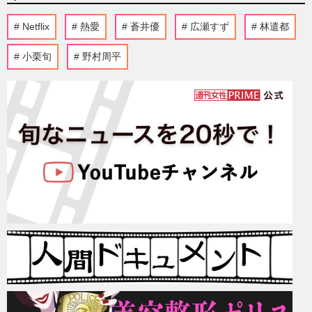
Netflix
熱愛
蒼井優
広瀬すず
林遣都
小栗旬
野村周平