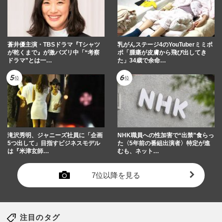
蒼井優主演・TBSドラマ『Tシャツ
乳がんステージ4のYouTuberミミポ
が乾くまで』が激バズリ中「“考察
ポ「腫瘍が皮膚から飛び出してき
ドラマ”とは一…
た」34歳で余命…
滝沢秀明、ジャニーズ社員に「企画
NHK職員への性加害で“出禁”食らっ
5つ出して」目指すビジネスモデル
た〈5年前の番組出演者〉特定が進
は『米津玄師…
むも、ネット…
7位以降を見る
注目のタグ