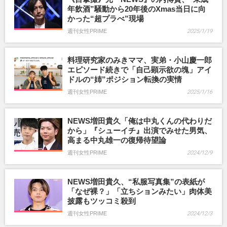
年飲酒”騒動から20年後のXmas当日に向
かった“超プラべ”現場
週刊女性PRIME
2025/1/19
料理研究家のみきママ、実弟・小山慶一郎
エピソード続きで「自己顕示欲の塊」アイ
ドルの“姉”ポジション転換の実情
週刊女性PRIME
2025/1/16
NEWS増田貴久「俺は中丸くんの代わりだ
から」『シューイチ』出演でみせた男気、
高まる中丸雄一の復帰待望論
週刊女性PRIME
2024/12/9
NEWS増田貴久、“私服写真集”の表紙が
「なぜ裸？」「立ちションみたい」肉体美
披露もツッコミ殺到
週刊女性PRIME
2024/12/3