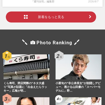
『週刊女性』編集部
2026/8/7
新着をもっと見る
Photo Ranking
くら寿司、閉店間際の“ネタ大盛
小栗旬の“非公表長女”が顔隠しデビ
り”写真が話題に「出会えたらラッ
ュー、透ける山田優の「スーパーモ
キー」広報が明…
デルに」野…