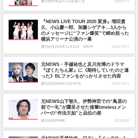
週刊女性本誌からのお知らせ
2026/5/12
『NEWS LIVE TOUR 2025 変身』増田貴
久、小山慶一郎、加藤シゲアキ…3人から
のメッセージに“ファン爆笑”で締め括った
横浜アリーナ公演の一幕
週刊女性2025年11月11日・18日号
2025/10/27
元NEWS・手越祐也と及川光博のドラマ
『ぼくたちん家』に《期待していたのと違
った》BLファンをがっかりさせた内容
週刊女性2025年11月4日号
2025/10/21
元NEWS山下智久、伊勢神宮での“鳥居の
前で一礼”が露呈させた後輩timeleszメン
バーの“作法欠如”と品位の差
週刊女性PRIME
2025/9/30