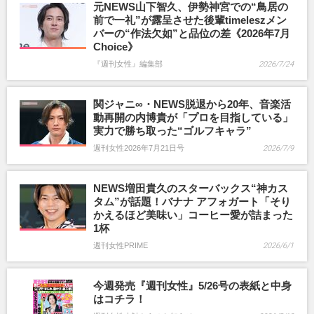
元NEWS山下智久、伊勢神宮での“鳥居の
前で一礼”が露呈させた後輩timeleszメン
バーの“作法欠如”と品位の差《2026年7月
Choice》
『週刊女性』編集部
2026/7/24
関ジャニ∞・NEWS脱退から20年、音楽活
動再開の内博貴が「プロを目指している」
実力で勝ち取った“ゴルフキャラ”
週刊女性2026年7月21日号
2026/7/9
NEWS増田貴久のスターバックス“神カス
タム”が話題！バナナ アフォガート「そり
かえるほど美味い」コーヒー愛が詰まった
1杯
週刊女性PRIME
2026/6/1
今週発売『週刊女性』5/26号の表紙と中身
はコチラ！