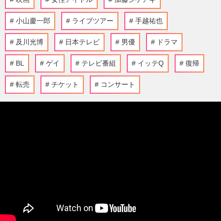
小山慶一郎
ライブツアー
手越祐也
及川光博
日本テレビ
男優
ドラマ
BL
ゲイ
テレビ番組
イッテQ
復帰
転売
チケット
コンサート