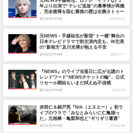
元NEWS手越祐也、日テレ『イッテQ』1
年ぶり出演で“テレビ追放”の裏事情が再燃
、完全復帰を阻む最後の壁は右腕タトゥー
週刊女性PRIME
2025/9/16
元NEWS・手越祐也が新宿“トー横”舞台の
日本テレビドラマで初主演内定も、W主演
の“新相方”及川光博が抱える不安
週刊女性PRIME
2025/7/11
『NEWS』のライブ当落日に広がる謎のト
レンドワード“NEWSチケットの輪”、公式
リセール開始もいまだ拭えぬ不信感
週刊女性PRIME
2025/7/8
赤西仁＆錦戸亮『N/A（エヌエー）』初ラ
イブのウラで「みなとみらいに仁亀揃っ
た」元相棒・亀梨和也と“ギリギリ遭遇”
週刊女性PRIME
2025/6/28