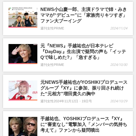
NEWS小山慶一郎、主演ドラマで姉・みき
ママが“デビュー”に「家族売りキツすぎ」
ファン大ブーイング
週刊女性PRIME
2024/11/24
元『NEWS』手越祐也が日本テレビ
『DayDay.』生出演で疑問の声も「イッテ
Qで味しめた?」「急すぎる」
週刊女性PRIME
2024/10/30
元NEWS手越祐也がYOSHIKIプロデュース
グループ『XY』に参加、振り回され続け
た“元相方”増田貴久の胸中
週刊女性2024年11月12日・19日号
2024/10/29
手越祐也、YOSHIKIプロデュース『XY』
に“審査なし”電撃加入「メンバーの気持ち
考えて」ファンから疑問噴出