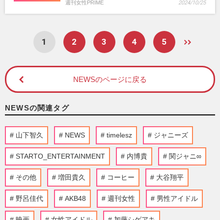
週刊女性PRIME
2024/10/25
1
2
3
4
5
NEWSのページに戻る
NEWSの関連タグ
山下智久
NEWS
timelesz
ジャニーズ
STARTO_ENTERTAINMENT
内博貴
関ジャニ∞
その他
増田貴久
コーヒー
大谷翔平
野呂佳代
AKB48
週刊女性
男性アイドル
映画
女性アイドル
加藤シゲアキ