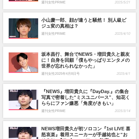
週刊女性PRIME
2025/5/21
小山慶一郎、顔が違うと騒然！ 別人級ビ
ジュ変の真相は？
週刊女性PRIME
2025/4/10
坂本昌行、舞台でNEWS・増田貴久と親友
に！自身を回顧「僕もやっぱりエンタメの
世界が忘れられなかった」
週刊女性2025年4月8日号
2025/4/1
『NEWS』増田貴久に『DayDay.』の集合
写真で密着した“ミスユニバース”、知花く
ららにファン嫌悪「角度がきもい」
週刊女性PRIME
2025/3/14
NEWS増田貴久が初ソロコン『1st LIVE 喜
怒哀楽』着用スニーカーが手越祐也と“お