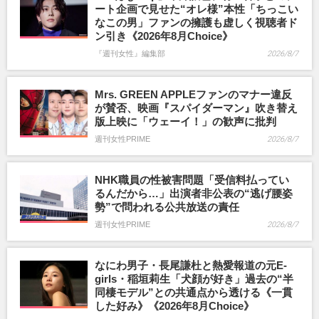
ート企画で見せた“オレ様”本性「ちっこい
なこの男」ファンの擁護も虚しく視聴者ド
ン引き《2026年8月Choice》
『週刊女性』編集部
2026/8/7
Mrs. GREEN APPLEファンのマナー違反
が賛否、映画『スパイダーマン』吹き替え
版上映に「ウェーイ！」の歓声に批判
週刊女性PRIME
2026/8/7
NHK職員の性被害問題「受信料払ってい
るんだから…」出演者非公表の“逃げ腰姿
勢”で問われる公共放送の責任
週刊女性PRIME
2026/8/7
なにわ男子・長尾謙杜と熱愛報道の元E-
girls・稲垣莉生「犬顔が好き」過去の“半
同棲モデル”との共通点から透ける《一貫
した好み》《2026年8月Choice》