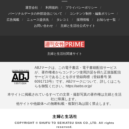
運営会社
利用規約
プライバシーポリシー
パーソナルデータの外部送信について
コンテンツ制作・編集ポリシー
広告掲載
ニュース提供先
タレコミ
採用情報
お知らせ一覧
お問い合わせ
主婦と生活社公式サイト
主婦と生活社関連サイト
ABJマークは、この電子書店・電子書籍配信サービス
が、著作権者からコンテンツ使用許諾を得た正規版配信
サービスであることを示す登録商標（登録番号 第
6091713号）です。ABJマークについて、詳しくはこち
らを御覧ください。
https://aebs.or.jp/
本サイトに掲載されているすべての⽂章・撮影写真の著作権は主婦と⽣活
社に帰属します。
他サイトや他媒体への無断転載・複製⾏為は固く禁⽌します。
COPYRIGHT © SHUFU TO SEIKATSU SHA CO.,LTD. All rights
reserved.