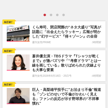
くら寿司、閉店間際の“ネタ大盛り”写真が
話題に「出会えたらラッキー」広報が明か
した“幻サービス”『得々ゾーン』の全容
週刊女性PRIME
5時間前
蒼井優主演・TBSドラマ『Tシャツが乾く
まで』が激バズリ中「“考察ドラマ”とは一
線を画している」散りばめられた伏線より
も大事な要素
週刊女性2026年8月18日・25日号
6時間前
巨人・高梨雄平投手に”お泊まり不倫”報道
も「ゾンビのせいで不倫がかわいく見え
る」ファンの反応が示す野球界の“不祥事
慣れ”