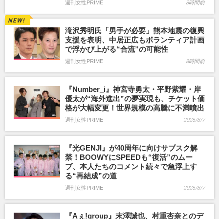
週刊女性PRIME
8時間前
滝沢秀明氏「男手が必要」熊本地震の復興
支援を表明、中居正広もボランティア計画
で浮かび上がる“合流”の可能性
週刊女性PRIME
8時間前
『Number_i』神宮寺勇太・平野紫耀・岸
優太が“海外進出”の夢実現も、チケット価
格が大幅変更！世界規模の高騰に不満噴出
週刊女性PRIME
2026/8/7
『光GENJI』が40周年に向けサブスク解
禁！BOOWYにSPEEDも“復活”のムー
ブ、本人たちのコメント続々で急浮上す
る“再結成”の道
週刊女性PRIME
2026/8/7
『Aぇ!group』末澤誠也、村重杏奈とのデ