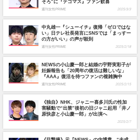
そろ”に『テゴマス』ファン歓喜
週刊女性PRIME
2025/3/3
中丸雄一『シューイチ』復帰「ゼロではな
い」日テレ社長発言にSNSでは「まっすー
の方がいい」の声が殺到
週刊女性PRIME
2025/2/18
NEWSの小山慶一郎と結婚の宇野実彩子が
妊娠報告も「20周年の復活は難しいな」
『AAA』復活を待つファンの複雑胸中
週刊女性PRIME
2025/2/15
《独自》NHK、ジャニー喜多川氏の性加
害騒動で“出禁”後初の旧ジャニ起用「井ノ
原快彦と小山慶一郎」が出演へ
2025/2/7
《目撃撮》元『NEWS』の内博貴、“未成