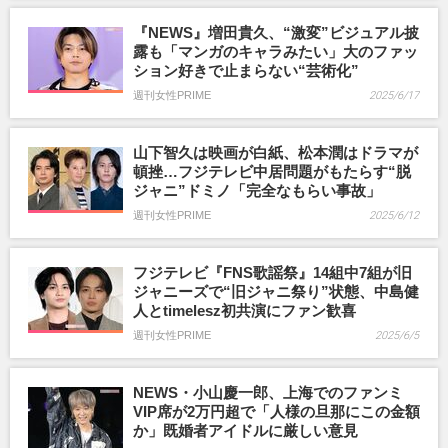
『NEWS』増田貴久、“激変”ビジュアル披
露も「マンガのキャラみたい」大のファッ
ション好きで止まらない“芸術化”
週刊女性PRIME
2025/6/17
山下智久は映画が白紙、松本潤はドラマが
頓挫…フジテレビ中居問題がもたらす“脱
ジャニ”ドミノ「完全なもらい事故」
週刊女性PRIME
2025/6/12
フジテレビ『FNS歌謡祭』14組中7組が旧
ジャニーズで“旧ジャニ祭り”状態、中島健
人とtimelesz初共演にファン歓喜
週刊女性PRIME
2025/6/5
️NEWS・小山慶一郎、上海でのファンミ
VIP席が2万円超で「人様の旦那にこの金額
か」既婚者アイドルに厳しい意見