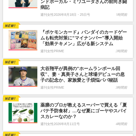
ンドボーカル・ミワユータさんの前向き闘
病記
週刊女性2026年8月18日・25日号
1時間前
『ポケモンカード』バンダイのカードゲー
ムも転売対策に“マイナンバー”導入開始
「効果テキメン」広がる新システム
週刊女性PRIME
2時間前
大谷翔平が異例の“ホームランボール回
収”、妻・真美子さんと球場デビューの息
子の記念か、家族愛と子煩悩パパ秘話
週刊女性PRIME
3時間前
薬膳のプロが教えるスーパーで買える「夏
バテ予防食材」…なぜ夏にゴーヤやスパイ
スカレーなのか？
週刊女性2026年8月11日号
4時間前