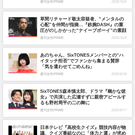
週刊女性PRIME
2025/10/6
草間リチャード敬太容疑者、“メンタルの
心配”を仲間が指摘…『鉄腕DASH』の重
圧がのしかかった“ナイーブボーイ”の素顔
週刊女性PRIME
2025/10/5
あのちゃん、SixTONESメンバーとの“ハ
イタッチ拒否”でファンから集まる賛辞
「気を遣わせてごめんね」
週刊女性PRIME
2025/9/24
SixTONES森本慎太郎、ドラマ『幽かな彼
女』で共演した広瀬すずに親密アピールす
るも野村周平の二の舞に
週刊女性PRIME
2025/9/17
日本テレビ『高校生クイズ』競技内容が物
議、クイズ番組なのに「体力と運」が求め