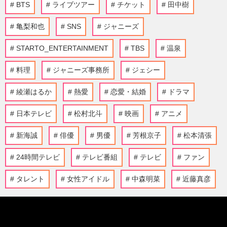
BTS
ライブツアー
チケット
田中樹
亀梨和也
SNS
ジャニーズ
STARTO_ENTERTAINMENT
TBS
温泉
料理
ジャニーズ事務所
ジェシー
綾瀬はるか
熱愛
恋愛・結婚
ドラマ
日本テレビ
松村北斗
映画
アニメ
新海誠
俳優
男優
芳根京子
松本清張
24時間テレビ
テレビ番組
テレビ
ファン
タレント
女性アイドル
中森明菜
近藤真彦