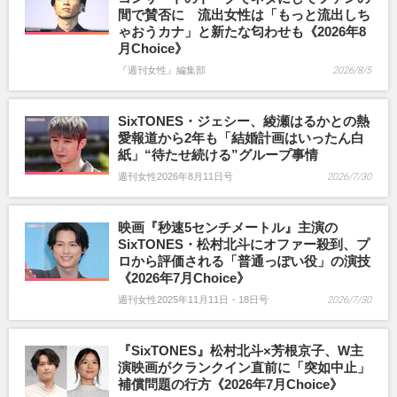
間で賛否に 流出女性は「もっと流出しち
ゃおうカナ」と新たな匂わせも《2026年8
月Choice》
『週刊女性』編集部
2026/8/5
SixTONES・ジェシー、綾瀬はるかとの熱
愛報道から2年も「結婚計画はいったん白
紙」“待たせ続ける”グループ事情
週刊女性2026年8月11日号
2026/7/30
映画『秒速5センチメートル』主演の
SixTONES・松村北斗にオファー殺到、プ
ロから評価される「普通っぽい役」の演技
《2026年7月Choice》
週刊女性2025年11月11日・18日号
2026/7/30
『SixTONES』松村北斗×芳根京子、W主
演映画がクランクイン直前に「突如中止」
補償問題の行方《2026年7月Choice》