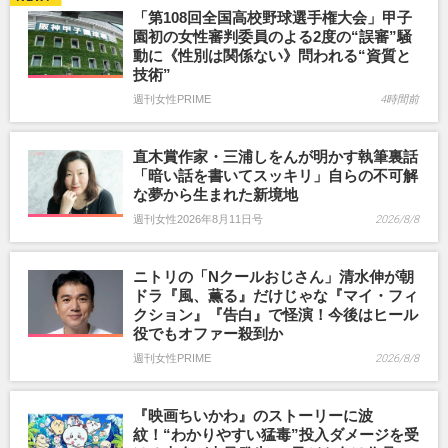
「第108回全国高校野球選手権大会」甲子
園初の女性審判委員のよる2度の“誤審”騒
動に《性別は関係ない》問われる“資質と
技術”
週刊女性PRIME
4時間前
直木賞作家・三浦しをんが明かす執筆裏話
「暗い話を書いてスッキリ」自らの不可解
な夢から生まれた新境地
週刊女性2026年8月11日号
2026/8/8
ニトリの「Nクールおじさん」清水伸が朝
ドラ『風、薫る』だけじゃな『マイ・フィ
クション』『告白』で怪演！今後はヒール
役でもオファー殺到か
週刊女性PRIME
2026/8/8
『映画ちいかわ』のストーリーに波
紋！“わかりやすい猛毒”投入ダメージを受