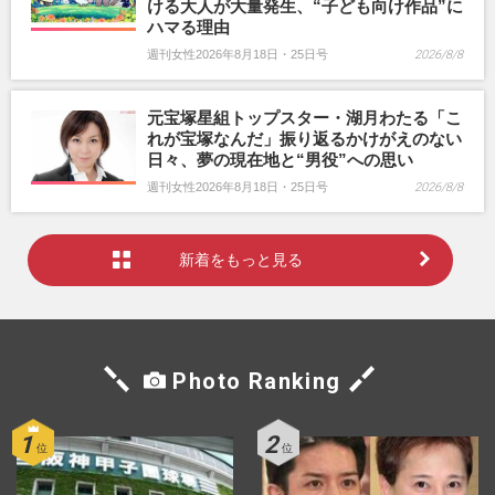
ける大人が大量発生、“子ども向け作品”に
ハマる理由
週刊女性2026年8月18日・25日号
2026/8/8
元宝塚星組トップスター・湖月わたる「こ
れが宝塚なんだ」振り返るかけがえのない
日々、夢の現在地と“男役”への思い
週刊女性2026年8月18日・25日号
2026/8/8
新着をもっと見る
Photo Ranking