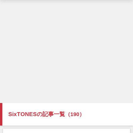
SixTONESの記事一覧
（190）