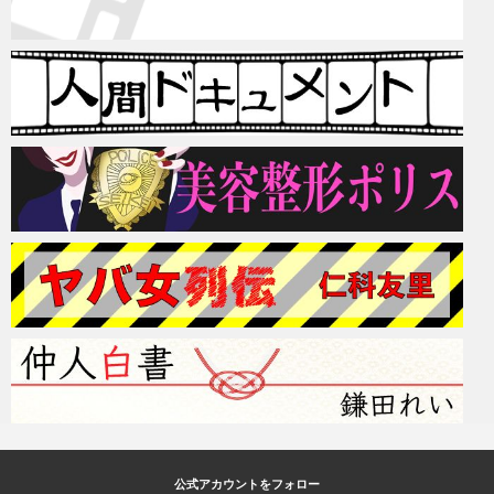
公式アカウントをフォロー