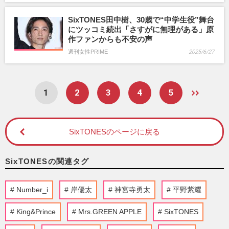
SixTONES田中樹、30歳で“中学生役”舞台
にツッコミ続出「さすがに無理がある」原
作ファンからも不安の声
週刊女性PRIME
2025/6/27
1
2
3
4
5
SixTONESのページに戻る
SixTONESの関連タグ
Number_i
岸優太
神宮寺勇太
平野紫耀
King&Prince
Mrs.GREEN APPLE
SixTONES