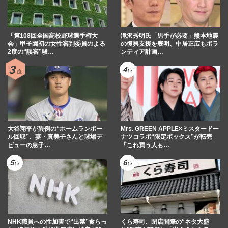
「第108回全国高校野球選手権大
滝沢秀明氏「男手が必要」熊本地震
会」甲子園初の女性審判委員のよる
の復興支援を表明、中居正広もボラ
2度の“誤審”騒…
ンティア計画…
大谷翔平が異例の“ホームランボー
Mrs. GREEN APPLE×ミスタードー
ル回収”、妻・真美子さんと球場デ
ナツコラボ“限定ボックス”が転売
ビューの息子…
「これ買う人も…
NHK職員への性加害で“出禁”食らっ
くら寿司、閉店間際の“ネタ大盛