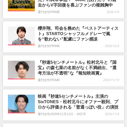
去からV字回復を喜ぶファンの複雑胸中
週刊女性PRIME
2026/1/9
櫻井翔、司会を務めた『ベストアーティス
ト』STARTOシャッフルメドレーで嵐
を“歌わない”配慮にファン感涙
週刊女性PRIME
2025/12/3
『秒速5センチメートル』松村北斗と『国
宝』の森七菜の名前がなく不満続出、“選
考方法が不透明”な『報知映画賞』
週刊女性PRIME
2025/11/13
映画『秒速5センチメートル』主演の
SixTONES・松村北斗にオファー殺到、プ
ロから評価される「普通っぽい役」の演技
週刊女性2025年11月11日・18日号
2025/11/4