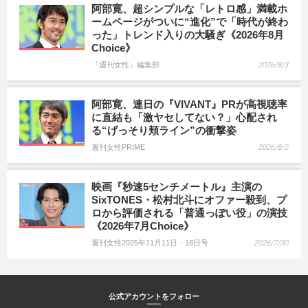
阿部寛、超シンプルな「レトロ感」満載ホ
ームページがついに“進化”で「時代が終わ
った」トレンド入りの大騒ぎ《2026年8月
Choice》
『週刊女性』編集部
2026/8/3
阿部寛、連日の『VIVANT』PRが高視聴率
に直結も「激ヤセしてない？」心配され
る“げっそり頬ライン”の衝撃姿
週刊女性PRIME
2026/8/2
映画『秒速5センチメートル』主演の
SixTONES・松村北斗にオファー殺到、プ
ロから評価される「普通っぽい役」の演技
《2026年7月Choice》
週刊女性2025年11月11日・18日号
2026/7/30
公式アカウントをフォロー