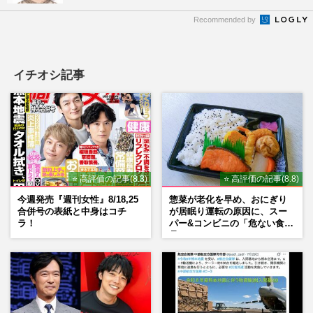
Recommended by
イチオシ記事
⭐ 高評価の記事(8.3)
⭐ 高評価の記事(8.8)
今週発売『週刊女性』8/18,25
惣菜が老化を早め、おにぎり
合併号の表紙と中身はコチ
が居眠り運転の原因に、スー
ラ！
パー&コンビニの「危ない食
品」