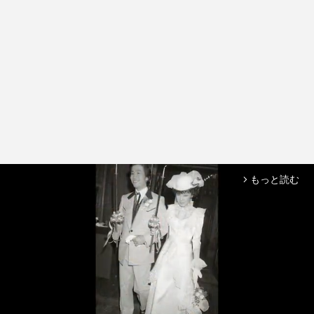
もっと読む
arrow_forward_ios