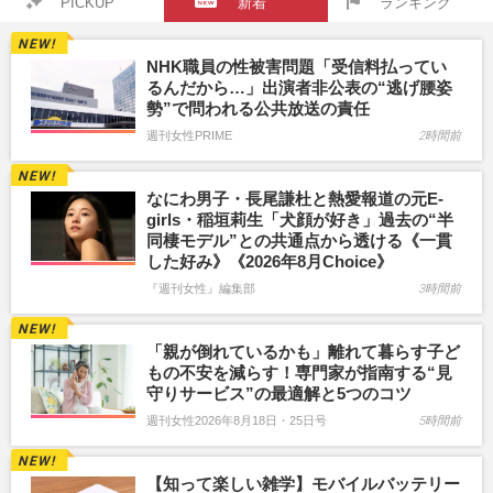
PICKUP
新着
ランキング
NHK職員の性被害問題「受信料払ってい
るんだから…」出演者非公表の“逃げ腰姿
勢”で問われる公共放送の責任
週刊女性PRIME
2時間前
なにわ男子・長尾謙杜と熱愛報道の元E-
girls・稲垣莉生「犬顔が好き」過去の“半
同棲モデル”との共通点から透ける《一貫
した好み》《2026年8月Choice》
『週刊女性』編集部
3時間前
「親が倒れているかも」離れて暮らす子ど
もの不安を減らす！専門家が指南する“見
守りサービス”の最適解と5つのコツ
週刊女性2026年8月18日・25日号
5時間前
【知って楽しい雑学】モバイルバッテリー