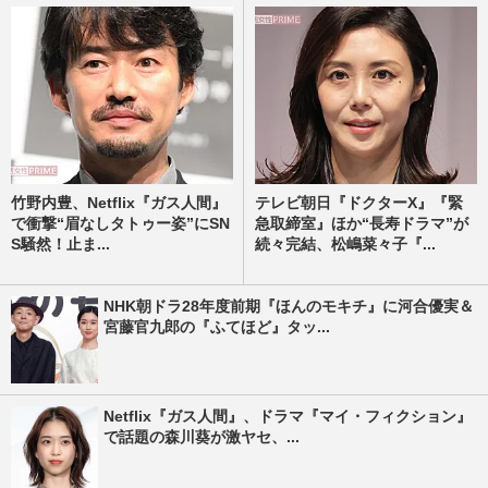
竹野内豊、Netflix『ガス人間』
テレビ朝日『ドクターX』『緊
で衝撃“眉なしタトゥー姿”にSN
急取締室』ほか“長寿ドラマ”が
S騒然！止ま...
続々完結、松嶋菜々子『...
NHK朝ドラ28年度前期『ほんのモキチ』に河合優実＆
宮藤官九郎の『ふてほど』タッ...
Netflix『ガス人間』、ドラマ『マイ・フィクション』
で話題の森川葵が激ヤセ、...