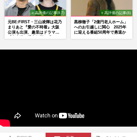
⭐ 高評価の記事(8.7)
⭐ 高評価の記事(8)
元BE:FIRST・三山凌輝は花乃
黒柳徹子「2億円老人ホーム」
まりあと『愛の不時着』大阪
へのお引越しに関心 2025年
公演も出演、趣里はドラマ
に迎える番組50周年で勇退か
『大空港』番宣行脚に「メン
タル強すぎ」の実情