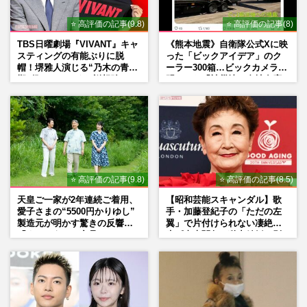
⭐ 高評価の記事(9.8)
⭐ 高評価の記事(8)
TBS日曜劇場『VIVANT』キャ
《熊本地震》自衛隊公式Xに映
スティングの有能ぶりに脱
った「ビックアイデア」のク
帽！堺雅人演じる“乃木の青年
ーラー300箱…ビックカメラが
期”役は、そっくり説根強い
明かした「被災地に自社在庫
Mr.Children桜井和寿のバンド
提供」の真相
マン長男・櫻井海音だった
⭐ 高評価の記事(9.8)
⭐ 高評価の記事(8.5)
天皇ご一家が2年連続ご着用、
【昭和芸能スキャンダル】歌
愛子さまの“5500円かりゆし”
手・加藤登紀子の「ただの左
製造元が明かす驚きの反響
翼」で片付けられない凄絶半
「まさかうちの商品とは…」
生《東大闘争、獄中結婚、別
荘で内ゲバ事件》