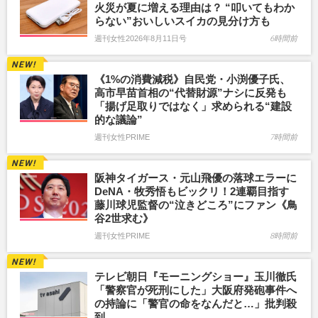
火災が夏に増える理由は？ “叩いてもわか
らない”おいしいスイカの見分け方も
週刊女性2026年8月11日号
6時間前
《1%の消費減税》自民党・小渕優子氏、
高市早苗首相の“代替財源”ナシに反発も
「揚げ足取りではなく」求められる“建設
的な議論”
週刊女性PRIME
7時間前
阪神タイガース・元山飛優の落球エラーに
DeNA・牧秀悟もビックリ！2連覇目指す
藤川球児監督の“泣きどころ”にファン《鳥
谷2世求む》
週刊女性PRIME
8時間前
テレビ朝日『モーニングショー』玉川徹氏
「警察官が死刑にした」大阪府発砲事件へ
の持論に「警官の命をなんだと…」批判殺
到