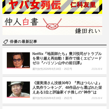
俳優の最新記事
Netflix『地面師たち』豊川悦司がトラブル
を乗り越え再始動！新作で描くエピソード
ゼロ『ハリソン山中の前日譚』
週刊女性2026年8月18日・25日号
2026/8/4
《渥美清さん没後30年》『男はつらいよ』
人気作ランキング、48作品から選ばれた栄
えある1位と評論家イチ推しの“神作”は
週刊女性2026年8月18日・25日号
2026/8/4