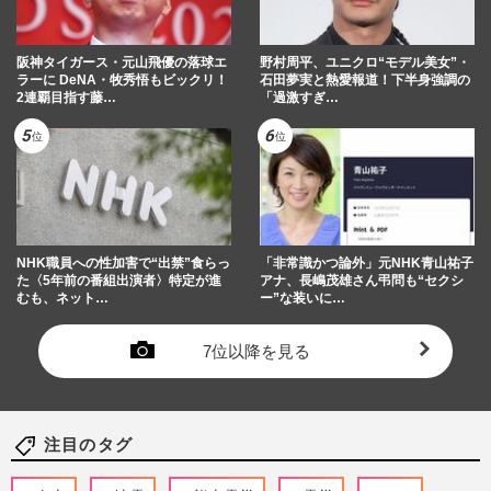
阪神タイガース・元山飛優の落球エ
野村周平、ユニクロ“モデル美女”・
ラーに DeNA・牧秀悟もビックリ！
石田夢実と熱愛報道！下半身強調の
2連覇目指す藤…
「過激すぎ…
NHK職員への性加害で“出禁”食らっ
「非常識かつ論外」元NHK青山祐子
た〈5年前の番組出演者〉特定が進
アナ、長嶋茂雄さん弔問も“セクシ
むも、ネット…
ー”な装いに…
7位以降を見る
注目のタグ