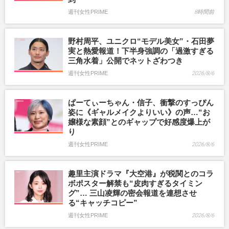
週刊女性PRIME
8時間前
野村周平、ユニクロ“モデル美女”・石田夢
実と熱愛報道！下半身強調の「過激すぎる
三角水着」公開でネットざわつき
週刊女性PRIME
2026/8/6
ぱーてぃーちゃん・信子、衝撃のすっぴん
姿に《ギャルメイクよりいい》の声…“お
嬢様な素顔”とのギャップで好感度爆上が
り
週刊女性PRIME
2026/8/6
趣里主演ドラマ『大空港』が税関とのコラ
ボポスター解禁も“皮肉すぎるタイミン
グ”… 三山凌輝の密会報道を連想させ
る“キャッチコピー”
週刊女性PRIME
2026/8/6