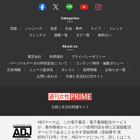
Categories
芸能
ジャニーズ
皇室
社会・事件
ライフ
トレンド
コミックス
連載一覧
タグ一覧
無料占い
About us
運営会社
利用規約
プライバシーポリシー
パーソナルデータの外部送信について
コンテンツ制作・編集ポリシー
広告掲載
ニュース提供先
タレコミ
採用情報
お知らせ一覧
お問い合わせ
主婦と生活社公式サイト
主婦と生活社関連サイト
ABJマークは、この電子書店・電子書籍配信サービス
が、著作権者からコンテンツ使用許諾を得た正規版配信
サービスであることを示す登録商標（登録番号 第
6091713号）です。ABJマークについて、詳しくはこち