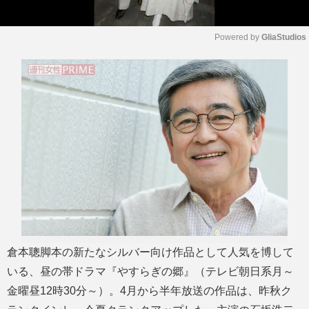
Powered by 
GliaStudios
M
u
t
e
倉本聰脚本の新たなシルバー向け作品として人気を博して
いる、昼の帯ドラマ『やすらぎの郷』（テレビ朝日系月～
金曜昼12時30分～）。4月から半年放送の作品は、昨秋ク