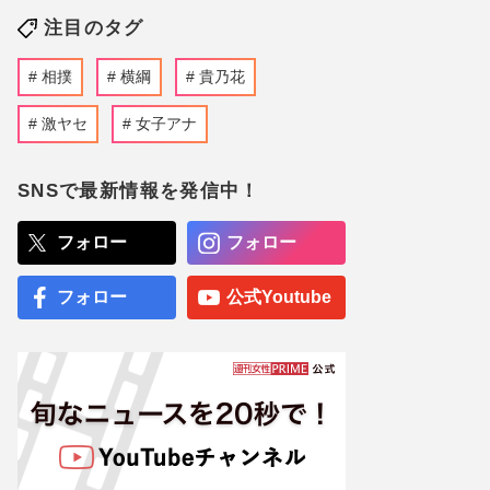
注目のタグ
相撲
横綱
貴乃花
激ヤセ
女子アナ
SNSで最新情報を発信中！
フォロー
フォロー
フォロー
公式Youtube