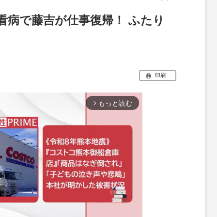
看病で藤吉が仕事復帰！ ふたり
印刷
もっと読む
arrow_forward_ios