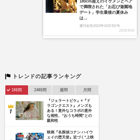
トレンドの記事ランキング
1時間
24時間
週間
月間
『ジェラートピケ』×『ド
ラゴンクエスト』メンズも
ある！意外なコラボの意外
な相性、“おうち時間”との
親和性
映画『名探偵コナン ハイウ
ェイの堕天使』近づく“上映