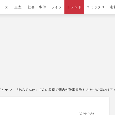
ニーズ
皇室
社会・事件
ライフ
トレンド
コミックス
連
てんか
『わろてんか』てんの看病で藤吉が仕事復帰！ ふたりの思いはア
2018/1/20