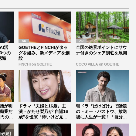
AI活
GOETHEとFINCHIがタッ
全国の絶景ポイントにサウ
3つの
グを組み、新メディアを創
ナ付きのシェア別荘を展開
認識
設
FINCHI on GOETHE
COCO VILLA on GOETHE
括が明
ドラマ『夫婦と16歳』主
朝ドラ『ばけばけ』で話題
職業だ
演・かたせ梨乃が“自認16
のトミー・バストウ、放送
万円の価
歳”を怪演「怖いけど見た
後に人生が一変！「自分に
い」今...
とって何...