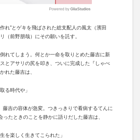
Powered by 
GliaStudios
M
を作れ”とゲキを飛ばされた総支配人の風太（濱田
u
リ（前野朋哉）にその願いを託す。
t
e
倒れてしまう。何とか一命を取りとめた藤吉に新
スとアサリの尻を叩き、ついに完成した『しゃべ
かれた藤吉は、
取る時代や」
、藤吉の容体が急変。つきっきりで看病するてんに
出会ったときのことを静かに語りだした藤吉は、
生を楽しく生きてこられた」