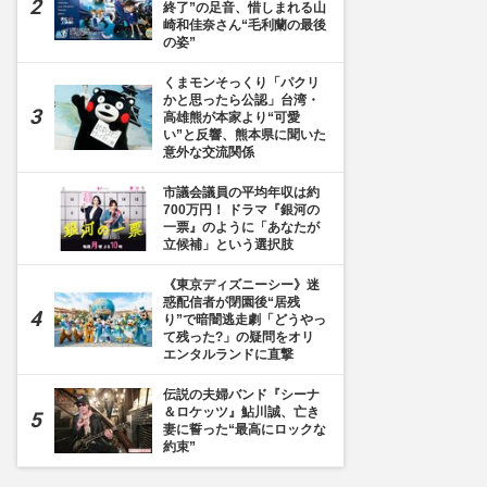
終了”の足音、惜しまれる山
崎和佳奈さん“毛利蘭の最後
の姿”
くまモンそっくり「パクリ
かと思ったら公認」台湾・
高雄熊が本家より“可愛
い”と反響、熊本県に聞いた
意外な交流関係
市議会議員の平均年収は約
700万円！ ドラマ『銀河の
一票』のように「あなたが
立候補」という選択肢
《東京ディズニーシー》迷
惑配信者が閉園後“居残
り”で暗闇逃走劇「どうやっ
て残った?」の疑問をオリ
エンタルランドに直撃
伝説の夫婦バンド『シーナ
＆ロケッツ』鮎川誠、亡き
妻に誓った“最高にロックな
約束”