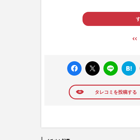
faceboo
X ポス
LINE
はてな
k いい
ト
ブック
ね
マーク
に追加
タレコミを投稿する