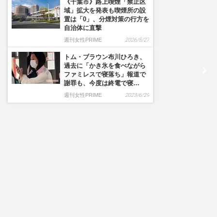
《千葉市》路上喫煙「禁止区
域」拡大を発表も喫煙所の設
置は「0」、分煙対策の行方を
自治体に直撃
週刊女性PRIME
2026/5/27
トム・ブラウン布川ひろき、
過去に「かき氷を食べながら
ファミレスで寝落ち」報道で
謝罪も、今度は終電で寝…
週刊女性PRIME
2023/6/29