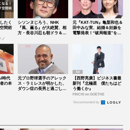
したく
シソンヌじろう、NHK
元『KAT-TUN』亀梨和也＆
空間術
『風、薫る』が大絶賛、相
田中みな実、結婚＆妊娠を
方・長谷川忍も朝ドラ＆
電撃発表！“破局報道”を
『正直不動産...
乗...
クノ
I時代
元プロ野球選手のアレック
【西野亮廣】ビジネス書最
者の本
ス・ラミレスが明かした、
新刊『北極星 僕たちはど
ダウン症の長男と過ごした
う働くか』
10年間...
FINCHI on GOETHE
Recommended by