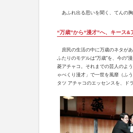
あふれ出る思いを聞く、てんの胸
“万歳”から“漫才”へ、キース
庶民の生活の中に万歳のネタがあ
ふたりのモデルは“万歳”を、今の“
菱アチャコ。それまでの芸人のよう
ゃべくり漫才」で一世を風靡（ふう
タツ アチャコのエッセンスを、ド