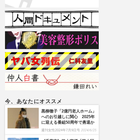
今、あなたにオススメ
黒柳徹子「2億円老人ホーム」
へのお引越しに関心 2025年
に迎える番組50周年で勇退か
週刊女性2024年7月9日号
2024/6/25