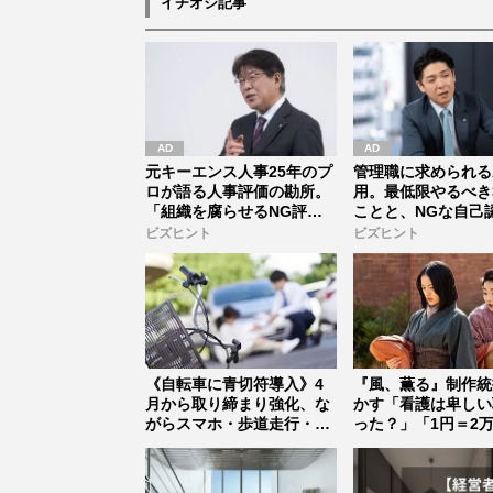
イチオシ記事
元キーエンス人事25年のプ
管理職に求められる
ロが語る人事評価の勘所。
用。最低限やるべき
「組織を腐らせるNG評
ことと、NGな自己
価」とは...
ビズヒント
ビズヒント
《自転車に青切符導入》4
『風、薫る』制作統
月から取り締まり強化、な
かす「看護は卑しい
がらスマホ・歩道走行・並
った？」「1円＝2
走…注意...
値？」...