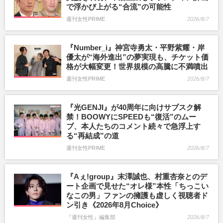
で浮かび上がる“合流”の可能性
週刊女性PRIME
2026/8/7
『Number_i』神宮寺勇太・平野紫耀・岸
優太が“海外進出”の夢実現も、チケット価
格が大幅変更！世界規模の高騰に不満噴出
週刊女性PRIME
2026/8/7
『光GENJI』が40周年に向けサブスク解
禁！BOOWYにSPEEDも“復活”のムー
ブ、本人たちのコメント続々で急浮上す
る“再結成”の道
週刊女性PRIME
2026/8/7
『Aぇ!group』末澤誠也、村重杏奈とのデ
ート企画で見せた“オレ様”本性「ちっこい
なこの男」ファンの擁護も虚しく視聴者ド
ン引き《2026年8月Choice》
『週刊女性』編集部
2026/8/7