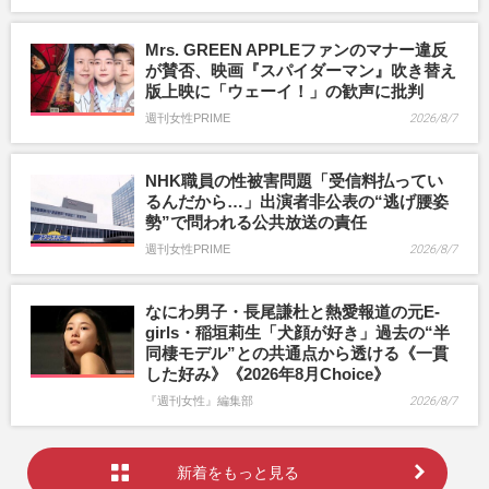
Mrs. GREEN APPLEファンのマナー違反
が賛否、映画『スパイダーマン』吹き替え
版上映に「ウェーイ！」の歓声に批判
週刊女性PRIME
2026/8/7
NHK職員の性被害問題「受信料払ってい
るんだから…」出演者非公表の“逃げ腰姿
勢”で問われる公共放送の責任
週刊女性PRIME
2026/8/7
なにわ男子・長尾謙杜と熱愛報道の元E-
girls・稲垣莉生「犬顔が好き」過去の“半
同棲モデル”との共通点から透ける《一貫
した好み》《2026年8月Choice》
『週刊女性』編集部
2026/8/7
新着をもっと見る