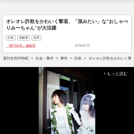
オレオレ詐欺をかわいく撃退、「孫みたい」な“おしゃべ
りみーちゃん”が大活躍
詐欺
高齢者
犯罪
『週刊女性』編集部
2018/6/10
週刊女性PRIME
社会・事件
事件
詐欺
オレオレ詐欺をかわいく撃退
もっと読む
arrow_forward_ios