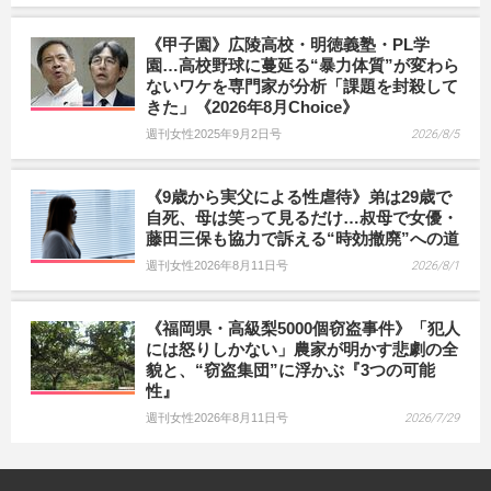
《甲子園》広陵高校・明徳義塾・PL学
園…高校野球に蔓延る“暴力体質”が変わら
ないワケを専門家が分析「課題を封殺して
きた」《2026年8月Choice》
週刊女性2025年9月2日号
2026/8/5
《9歳から実父による性虐待》弟は29歳で
自死、母は笑って見るだけ…叔母で女優・
藤田三保も協力で訴える“時効撤廃”への道
週刊女性2026年8月11日号
2026/8/1
《福岡県・高級梨5000個窃盗事件》「犯人
には怒りしかない」農家が明かす悲劇の全
貌と、“窃盗集団”に浮かぶ『3つの可能
性』
週刊女性2026年8月11日号
2026/7/29