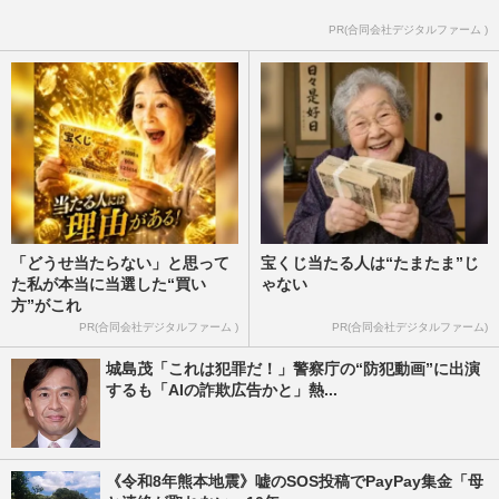
PR(合同会社デジタルファーム )
「どうせ当たらない」と思って
宝くじ当たる人は“たまたま”じ
た私が本当に当選した“買い
ゃない
方”がこれ
PR(合同会社デジタルファーム )
PR(合同会社デジタルファーム)
城島茂「これは犯罪だ！」警察庁の“防犯動画”に出演
するも「AIの詐欺広告かと」熱...
《令和8年熊本地震》嘘のSOS投稿でPayPay集金「母