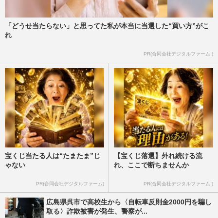
「どうせ当たらない」と思ってた私が本当に当選した“買い方”がこ
れ
PR(合同会社デジタルファーム )
宝くじ当たる人は“たまたま”じ
【宝くじ落選】外れ続ける流
ゃない
れ、ここで断ちませんか
PR(合同会社デジタルファーム)
PR(合同会社デジタルファーム )
広島県呉市で高校生から〈自転車反則金2000円を騙し
取る〉詐欺被害が発生、警察が...