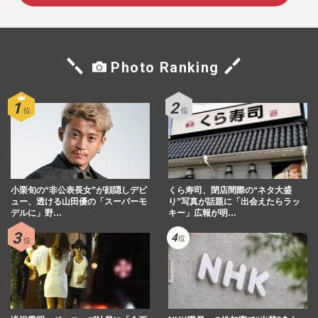
Photo Ranking
小栗旬の“非公表長女”が顔隠しデビ
くら寿司、閉店間際の“ネタ大盛
ュー、透ける山田優の「スーパーモ
り”写真が話題に「出会えたらラッ
デルに」野…
キー」広報が明…