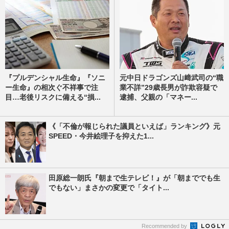
『プルデンシャル生命』『ソニ
元中日ドラゴンズ山﨑武司の“職
ー生命』の相次ぐ不祥事で注
業不詳”29歳長男が詐欺容疑で
目…老後リスクに備える“損...
逮捕、父親の「マネー...
《「不倫が報じられた議員といえば」ランキング》元
SPEED・今井絵理子を抑えた1...
田原総一朗氏『朝まで生テレビ！』が「朝まででも生
でもない」まさかの変更で「タイト...
Recommended by