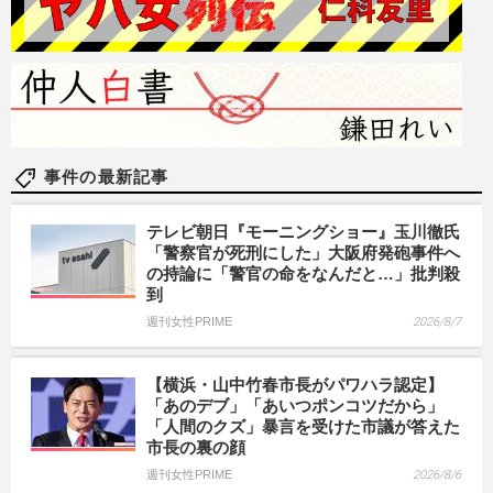
事件の最新記事
テレビ朝日『モーニングショー』玉川徹氏
「警察官が死刑にした」大阪府発砲事件へ
の持論に「警官の命をなんだと…」批判殺
到
週刊女性PRIME
2026/8/7
【横浜・山中竹春市長がパワハラ認定】
「あのデブ」「あいつポンコツだから」
「人間のクズ」暴言を受けた市議が答えた
市長の裏の顔
週刊女性PRIME
2026/8/6