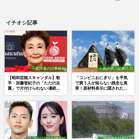
イチオシ記事
⭐ 高評価の記事(8.5)
⭐ 高評価の記事(8.7)
【昭和芸能スキャンダル】歌
「コンビニおにぎり」を平気
手・加藤登紀子の「ただの左
で買う人が知らない残念な真
翼」で片付けられない凄絶半
実！原材料表示に隠された添
生《東大闘争、獄中結婚、別
加物の正体
荘で内ゲバ事件》