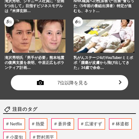
滝沢秀明、ジャニーズ社員に「企画
NHK職員への性加害で“出禁”食らっ
5つ出して」目指すビジネスモデル
た〈5年前の番組出演者〉特定が進
は『米津玄師…
むも、ネット…
滝沢秀明氏「男手が必要」熊本地震
乳がんステージ4のYouTuberミミポ
の復興支援を表明、中居正広もボラ
ポ「腫瘍が皮膚から飛び出してき
ンティア計画…
た」34歳で余命…
7位以降を見る
注目のタグ
Netflix
熱愛
蒼井優
広瀬すず
林遣都
小栗旬
野村周平