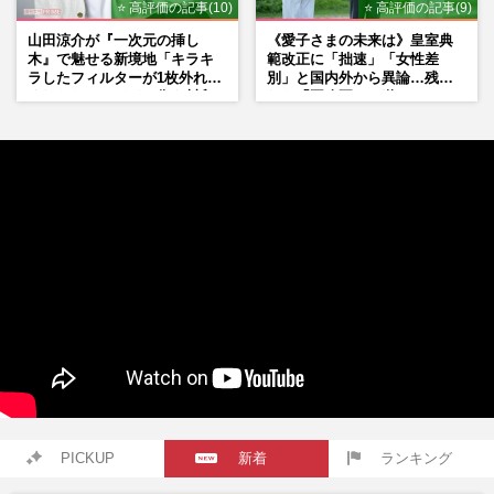
⭐ 高評価の記事(10)
⭐ 高評価の記事(9)
山田涼介が『一次元の挿し
《愛子さまの未来は》皇室典
木』で魅せる新境地「キラキ
範改正に「拙速」「女性差
ラしたフィルターが1枚外れて
別」と国内外から異論…残さ
くれたら」アイドル像を封印
れた「再改正」の道
した覚悟
PICKUP
新着
ランキング