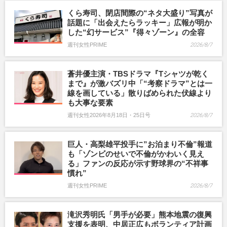
くら寿司、閉店間際の“ネタ大盛り”写真が
話題に「出会えたらラッキー」広報が明か
した“幻サービス”『得々ゾーン』の全容
週刊女性PRIME
2026/8/7
蒼井優主演・TBSドラマ『Tシャツが乾く
まで』が激バズリ中「“考察ドラマ”とは一
線を画している」散りばめられた伏線より
も大事な要素
週刊女性2026年8月18日・25日号
2026/8/7
巨人・高梨雄平投手に”お泊まり不倫”報道
も「ゾンビのせいで不倫がかわいく見え
る」ファンの反応が示す野球界の“不祥事
慣れ”
週刊女性PRIME
2026/8/7
滝沢秀明氏「男手が必要」熊本地震の復興
支援を表明、中居正広もボランティア計画