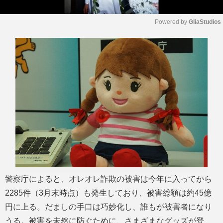
Powered by 
GliaStudios
M
u
t
e
警察庁によると、オレオレ詐欺の被害は今年に入ってから
2285件（3月末時点）も発生しており、被害総額は約45億
円に上る。だましの手口は巧妙化し、誰もが被害者になり
うる。被害を未然に防ぐために、さまざまなグッズが登