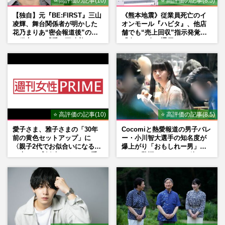
⭐ 高評価の記事(10)
⭐ 高評価の記事(8.5)
【独自】元『BE:FIRST』三山
《熊本地震》従業員死亡のイ
凌輝、舞台関係者が明かした
オンモール『ハビタ』、他店
花乃まりあ“密会報道後”の呆
舗でも“売上回収”指示発覚で
れ発言と、『愛の不時着』の
「命より金」通用しなくなっ
劇場が答えた共演舞台の行方
た言い訳
⭐ 高評価の記事(10)
⭐ 高評価の記事(8.5)
愛子さま、雅子さまの「30年
Cocomiと熱愛報道の男子バレ
前の黄色セットアップ」に
ー・小川智大選手の知名度が
〈親子2代でお似合いになる〉
爆上がり「おもしれー男」フ
の声、ご成婚時のドレスも手
ァンも驚愕した“ちょけ姿”
がけた森英恵さんとの絆