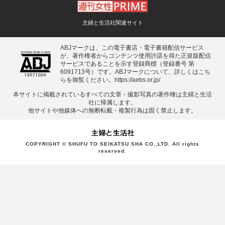
主婦と生活社関連サイト
ABJマークは、この電子書店・電子書籍配信サービス
が、著作権者からコンテンツ使用許諾を得た正規版配信
サービスであることを示す登録商標（登録番号 第
6091713号）です。ABJマークについて、詳しくはこち
らを御覧ください。
https://aebs.or.jp/
本サイトに掲載されているすべての⽂章・撮影写真の著作権は主婦と⽣活
社に帰属します。
他サイトや他媒体への無断転載・複製⾏為は固く禁⽌します。
COPYRIGHT © SHUFU TO SEIKATSU SHA CO.,LTD. All rights
reserved.