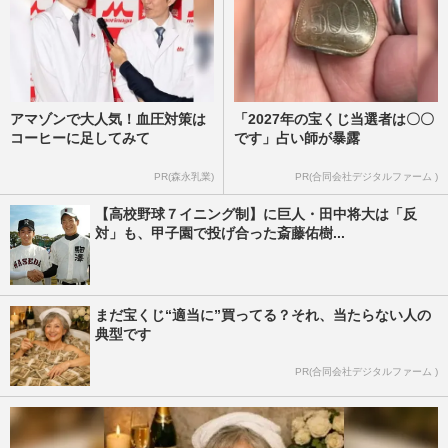
アマゾンで大人気！血圧対策は
「2027年の宝くじ当選者は〇〇
コーヒーに足してみて
です」占い師が暴露
PR(森永乳業)
PR(合同会社デジタルファーム )
【高校野球７イニング制】に巨人・田中将大は「反
対」も、甲子園で投げ合った斎藤佑樹...
まだ宝くじ“適当に”買ってる？それ、当たらない人の
典型です
PR(合同会社デジタルファーム )