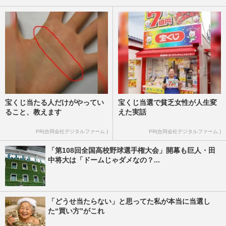
宝くじ当たる人だけがやってい
宝くじ当選で貧乏女性が人生変
ること、教えます
えた実話
PR(合同会社デジタルファーム )
PR(合同会社デジタルファーム )
「第108回全国高校野球選手権大会」開幕も巨人・田
中将大は「ドームじゃダメなの？...
「どうせ当たらない」と思ってた私が本当に当選し
た“買い方”がこれ