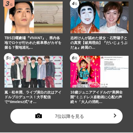
TBS日曜劇場『VIVANT』、県内各
志村けんが認めた彼女・石野陽子と
地でロケが行われた岐阜県がカギを
の真実【破局理由】『だいじょうぶ
握る？聖地巡礼…
だぁ』終焉の…
嵐・松本潤、ライブ演出の次はアイ
10歳ジュニアアイドルの“美脚全
ドルプロデュース！大手配信
開”ミニドレス姿動画に心配の声
で“timelesz式”オ…
続々「大人の消耗…
7位以降を見る