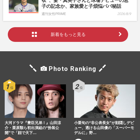
収”、妻・真美子さんと球場デビューの息
子の記念か、家族愛と子煩悩パパ秘話
週刊女性PRIME
2026/8/9
新着をもっと見る
Photo Ranking
大河ドラマ『豊臣兄弟！』山田涼
小栗旬の“非公表長女”が顔隠しデビ
介・栗原類ら初出演組の“扮装公
ュー、透ける山田優の「スーパーモ
開”で「顔で天下…
デルに」野…