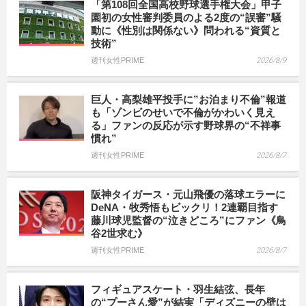
「第108回全国高校野球選手権大会」甲子
園初の女性審判委員のよる2度の“誤審”騒
動に《性別は関係ない》問われる“資質と
技術”
週刊女性PRIME
2026/8/9
巨人・高梨雄平投手に”お泊まり不倫”報道
も「ゾンビのせいで不倫がかわいく見え
る」ファンの反応が示す野球界の“不祥事
慣れ”
週刊女性PRIME
2026/8/7
阪神タイガース・元山飛優の落球エラーに
DeNA・牧秀悟もビックリ！2連覇目指す
藤川球児監督の“泣きどころ”にファン《鳥
谷2世求む》
週刊女性PRIME
2026/8/7
フィギュアスケート・羽生結弦、長年
の“プーさん愛”が結実「ディズニーの壁は