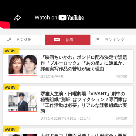
PICKUP
新着
ランキング
『映画ちいかわ』ボンドロ配布決定で話題
作『ブルーロック』『あの星』に逆風か、
邦画実写作品の苦戦が続く理由
週刊女性PRIME
5時間前
堺雅人主演・日曜劇場『VIVANT』劇中の
秘密組織“別班”はフィクション？専門家は
「工作活動は必要」リアルな諜報組織の実
態
週刊女性2026年8月18日・25日号
6時間前
大河ドラマ『豊臣兄弟！』山田涼介・栗原