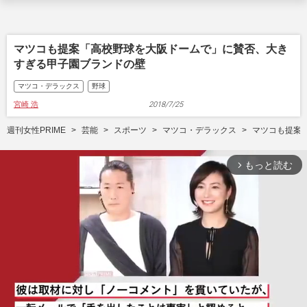
マツコも提案「高校野球を大阪ドームで」に賛否、大き
すぎる甲子園ブランドの壁
マツコ・デラックス
野球
宮崎 浩
2018/7/25
週刊女性PRIME
芸能
スポーツ
マツコ・デラックス
マツコも提案
もっと読む
arrow_forward_ios