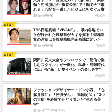
類ら初出演組の“扮装公開”で「顔で天下取
れる」心配を一蹴したビジュに相次ぐ反響
週刊女性PRIME
6時間前
TBS日曜劇場『VIVANT』、県内各地でロ
ケが行われた岐阜県がカギを握る？聖地巡
礼の注意点を岐阜県観光企画課に聞いた
週刊女性PRIME
7時間前
隅田川花火大会やフジロックで「配信で楽
しむスタイル」が一般化、猛暑・混雑時代
に広がる“新しい夏イベントの楽しみ方”
8時間前
ファッションデザイナー・ドン小西、『心
臓弁膜症』『膀胱がん』『咽頭がん』“3つ
の大病”を経験でたどり着いた“生きる美
学”
週刊女性2026年8月11日号
2026/8/9