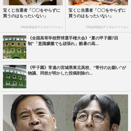
宝くじ当選者「〇〇をやらずに
宝くじ当選者「〇〇をやらずに
買うのはもったいない」
買うのはもったいない」
PR(合同会社デジタルファーム )
PR(合同会社デジタルファーム )
《全国高等学校野球選手権大会》“夏の甲子園7回
制”「意識朦朧でも頑張れ」酷暑の高...
《甲子園》常連の宮城県東北高校、“寄付のお願い”が
物議、同校が明かした投稿削除の...