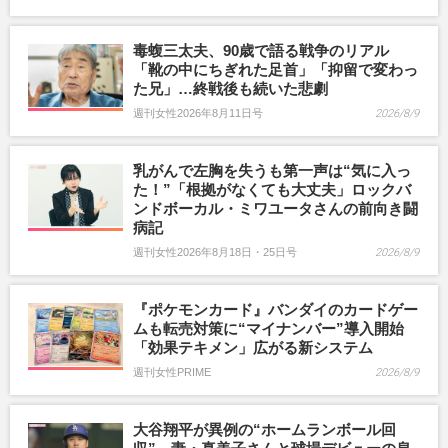
毒蝮三太夫、90歳で語る戦争のリアル
「靴の中にちぎれた足首」「抑留で変わっ
た兄」…終戦後も続いた悲劇
週刊女性2026年8月11日号
2026/8/9
乳がんで左胸を失うも第一声は“気に入っ
た！”「根拠がなくても大丈夫」ロックバ
ンドボーカル・ミワユータさんの前向き闘
病記
週刊女性2026年8月18日・25日号
2026/8/9
『ポケモンカード』バンダイのカードゲー
ムも転売対策に“マイナンバー”導入開始
「効果テキメン」広がる新システム
週刊女性PRIME
2026/8/9
大谷翔平が異例の“ホームランボール回