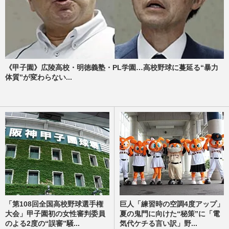
《甲子園》広陵高校・明徳義塾・PL学園…高校野球に蔓延る“暴力
体質”が変わらない...
「第108回全国高校野球選手権
巨人「練習時の空調4度アップ」
大会」甲子園初の女性審判委員
夏の鬼門に向けた“秘策”に「電
のよる2度の“誤審”騒...
気代ケチる言い訳」野...