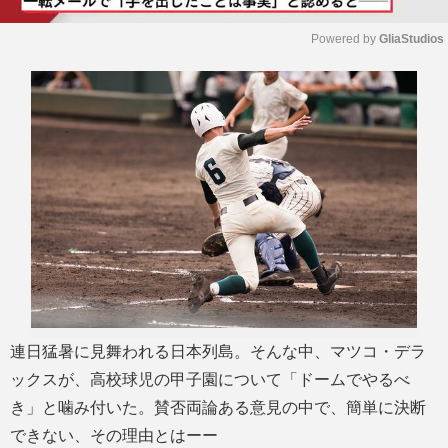
Powered by 
GliaStudios
M
u
t
e
連日猛暑に見舞われる日本列島。そんな中、マツコ・デラ
ックスが、高校球児の甲子園について「ドームでやるべ
き」と噛み付いた。賛否両論ある意見の中で、簡単に決断
できない、その理由とはーー