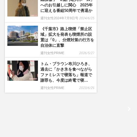
へのお引越しに関心 2025年
に迎える番組50周年で勇退か
週刊女性2024年7月9日号
2024/6/25
《千葉市》路上喫煙「禁止区
域」拡大を発表も喫煙所の設
置は「0」、分煙対策の行方を
自治体に直撃
週刊女性PRIME
2026/5/27
トム・ブラウン布川ひろき、
過去に「かき氷を食べながら
ファミレスで寝落ち」報道で
謝罪も、今度は終電で寝…
週刊女性PRIME
2023/6/29