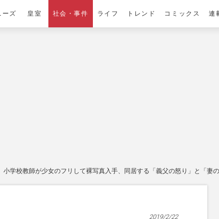
ニーズ
皇室
社会・事件
ライフ
トレンド
コミックス
連
小学校教師が少女のフリして裸写真入手、同居する「義父の怒り」と「妻
2019/2/22