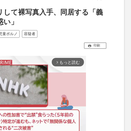
リして裸写真入手、同居する「義
惑い」
児童ポルノ
容疑者
印刷
もっと読む
arrow_forward_ios