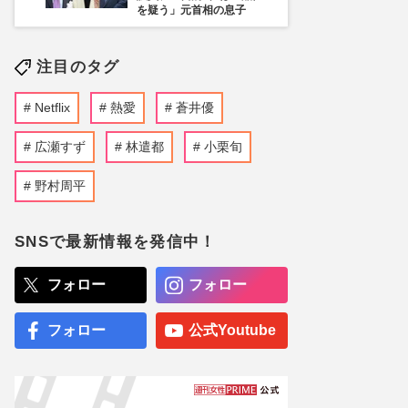
を疑う」元首相の息子
注目のタグ
Netflix
熱愛
蒼井優
広瀬すず
林遣都
小栗旬
野村周平
SNSで最新情報を発信中！
フォロー
フォロー
フォロー
公式Youtube