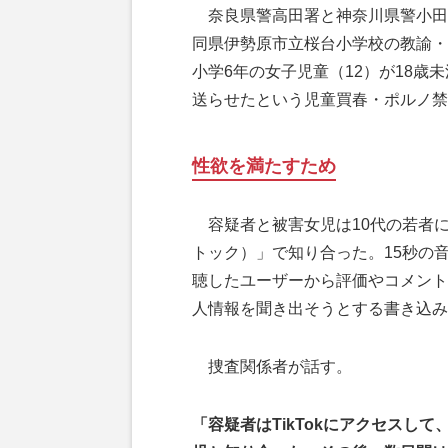
奈良県警高田署と神奈川県警小田原
同県伊勢原市立桜台小学校の教諭・
小学6年の女子児童（12）が18歳
送らせたという児童買春・ポルノ禁
性欲を満たすため
容疑者と被害女児は10代の若者に人
トック）」で知り合った。15秒の
聴したユーザーから評価やコメント
人情報を聞き出そうとする書き込み
捜査関係者が話す。
「容疑者はTikTokにアクセスし