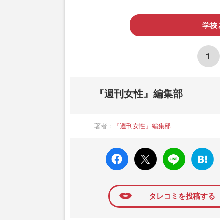
学校
1
『週刊女性』編集部
著者：
『週刊女性』編集部
faceboo
X ポス
LINE
はてな
k いい
ト
ブック
ね
マーク
に追加
タレコミを投稿する