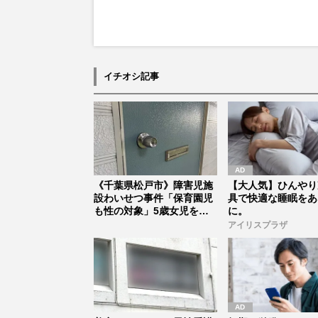
イチオシ記事
《千葉県松戸市》障害児施
【大人気】ひんやり
設わいせつ事件「保育園児
具で快適な睡眠をあ
も性の対象」5歳女児を脱
に。
がせて“...
アイリスプラザ