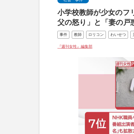
小学校教師が少女のフ
父の怒り」と「妻の戸
事件
教師
ロリコン
わいせつ
『週刊女性』編集部