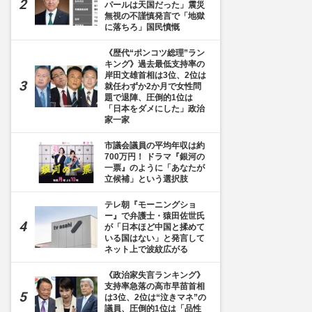
パールは天国だった」震災
無視の不謹慎発言で「地獄
に落ちろ」国民憤慨
《歴代“ポンコツ総理”ラン
キング》過去最低支持率の
岸田文雄首相は3位、2位は
就任わずか2か月で女性問
題で退陣、圧倒的1位は
「日本をダメにした」政治
家一家
市議会議員の平均年収は約
700万円！ ドラマ『銀河の
一票』のように「あなたが
立候補」という選択肢
テレ朝『モーニングショ
ー』で弁護士・猿田佐世氏
が「日本ほど中国と揉めて
いる国はない」と発言して
ネット上で波紋広がる
《政治家失言ランキング》
支持率急落の高市早苗首相
は3位、2位は“泣きマネ”の
議員、圧倒的1位は「品性