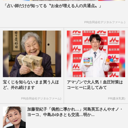
「占い師だけが知ってる〝お金が増える人の共通点〟」
PR(合同会社デジタルファーム )
宝くじを知らないまま買う人ほ
アマゾンで大人気！血圧対策は
ど、外れ続けます
コーヒーに足してみて
PR(合同会社デジタルファーム)
PR(森永乳業)
加藤登紀子「偶然に導かれ…」河島英五さんやオノ・
ヨーコ、中島みゆきとも交流…明か...