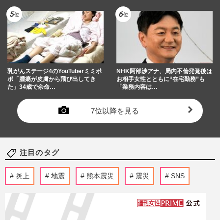
乳がんステージ4のYouTuberミミポ
NHK阿部渉アナ、局内不倫発覚後は
ポ「腫瘍が皮膚から飛び出してき
お相手女性とともに“在宅勤務”も
た」34歳で余命…
「業務内容は…
7位以降を見る
注目のタグ
炎上
地震
熊本震災
震災
SNS