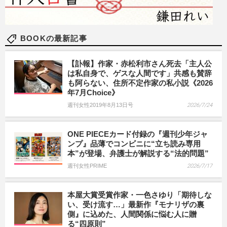
BOOKの最新記事
【訃報】作家・赤松利市さん死去「主人公
は私自身で、ゲスな人間です」共感も賛辞
も阿らない、住所不定作家の私小説《2026
年7月Choice》
週刊女性2019年8月13日号
2026/7/24
ONE PIECEカード付録の『週刊少年ジャ
ンプ』品薄でコンビニに“立ち読み専用
本”が登場、弁護士が解説する“法的問題”
週刊女性PRIME
2026/7/17
本屋大賞受賞作家・一色さゆり「期待しな
い、受け流す…」最新作『モナリザの裏
側』に込めた、人間関係に悩む人に贈
る“四原則”