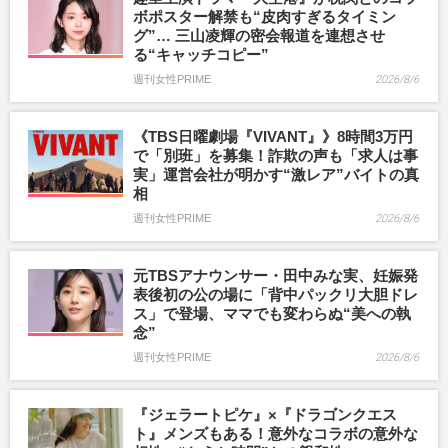
ボポスター解禁も“皮肉すぎるタイミン
グ”… 三山凌輝の密会報道を連想させ
る“キャッチコピー”
週刊女性PRIME
2026/8/6
《TBS日曜劇場『VIVANT』》8時間3万円
で「別班」を募集！詐欺の声も「求人は事
実」運営会社が明かす“激レア”バイトの真
相
週刊女性PRIME
2026/8/6
元TBSアナウンサー・田中みな実、妊娠発
表後初の公の場に「背中パックリ大胆ドレ
ス」で登場、ママでも変わらぬ“美への執
念”
週刊女性PRIME
2026/8/6
『ジェラートピケ』×『ドラゴンクエス
ト』メンズもある！意外なコラボの意外な