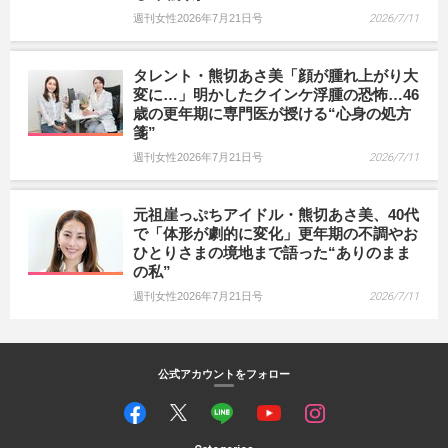
週刊女性2026年7月21日号
2026/7/11
タレント・熊切あさ美「顔が腫れ上がり大
変に…」明かしたクインケ浮腫の恐怖…46
歳の更年期に専門医が授ける“心身の処方
箋”
週刊女性2026年7月21日号
2026/7/11
元祖崖っぷちアイドル・熊切あさ美、40代
で「体形が劇的に変化」更年期の不調やお
ひとりさまの境地まで語った“ありのまま
の私”
週刊女性2026年7月21日号
2026/7/11
公式アカウントをフォロー