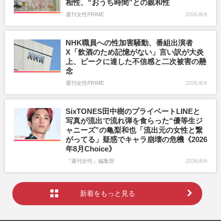
相性、“おうち時間”との親和性
週刊女性PRIME
2026/8/6
NHK職員への性加害騒動、番組出演者
X「飲酒のため記憶がない」言い訳が大炎
上、ピークに達した不信感と二次被害の懸
念
週刊女性PRIME
2026/8/6
SixTONES田中樹のプライベートLINEと
写真が流出で流れ弾を食らった“優等生ジ
ャニーズ”の亀梨和也「流出元の女性と繋
がってる」疑惑でキャラ崩壊の危機《2026
年8月Choice》
『週刊女性』編集部
2026/8/6
新着をもっと見る