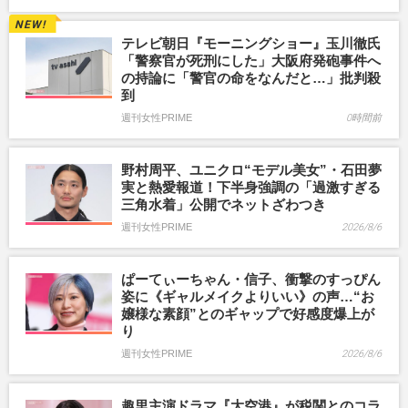
テレビ朝日『モーニングショー』玉川徹氏
「警察官が死刑にした」大阪府発砲事件へ
の持論に「警官の命をなんだと…」批判殺
到
週刊女性PRIME
0時間前
野村周平、ユニクロ“モデル美女”・石田夢
実と熱愛報道！下半身強調の「過激すぎる
三角水着」公開でネットざわつき
週刊女性PRIME
2026/8/6
ぱーてぃーちゃん・信子、衝撃のすっぴん
姿に《ギャルメイクよりいい》の声…“お
嬢様な素顔”とのギャップで好感度爆上が
り
週刊女性PRIME
2026/8/6
趣里主演ドラマ『大空港』が税関とのコラ