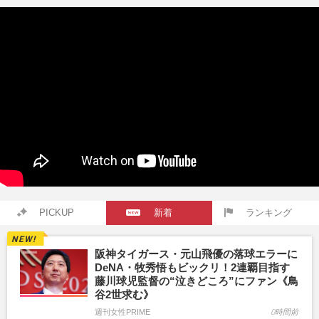
PICKUP
新着
ランキング
阪神タイガース・元山飛優の落球エラーに
DeNA・牧秀悟もビックリ！2連覇目指す
藤川球児監督の“泣きどころ”にファン《鳥
谷2世求む》
週刊女性PRIME
0時間前