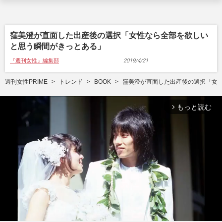
窪美澄が直面した出産後の選択「女性なら全部を欲しい
と思う瞬間がきっとある」
『週刊女性』編集部
2019/4/21
週刊女性PRIME
トレンド
BOOK
窪美澄が直面した出産後の選択「女
もっと読む
arrow_forward_ios