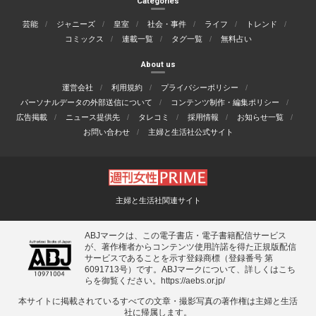
Categories
芸能
ジャニーズ
皇室
社会・事件
ライフ
トレンド
コミックス
連載一覧
タグ一覧
無料占い
About us
運営会社
利用規約
プライバシーポリシー
パーソナルデータの外部送信について
コンテンツ制作・編集ポリシー
広告掲載
ニュース提供先
タレコミ
採用情報
お知らせ一覧
お問い合わせ
主婦と生活社公式サイト
主婦と生活社関連サイト
ABJマークは、この電子書店・電子書籍配信サービス
が、著作権者からコンテンツ使用許諾を得た正規版配信
サービスであることを示す登録商標（登録番号 第
6091713号）です。ABJマークについて、詳しくはこち
らを御覧ください。
https://aebs.or.jp/
本サイトに掲載されているすべての⽂章・撮影写真の著作権は主婦と⽣活
社に帰属します。