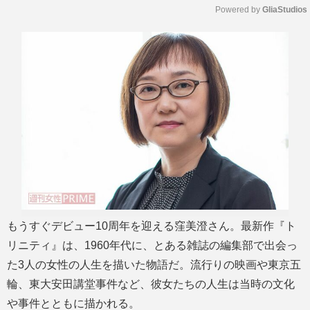
Powered by 
GliaStudios
M
u
t
e
もうすぐデビュー10周年を迎える窪美澄さん。最新作『ト
リニティ』は、1960年代に、とある雑誌の編集部で出会っ
た3人の女性の人生を描いた物語だ。流行りの映画や東京五
輪、東大安田講堂事件など、彼女たちの人生は当時の文化
や事件とともに描かれる。