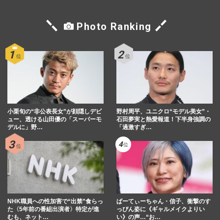
Photo Ranking
小栗旬の“非公表長女”が顔隠しデビ
野村周平、ユニクロ“モデル美女”・
ュー、透ける山田優の「スーパーモ
石田夢実と熱愛報道！下半身強調の
デルに」野…
「過激すぎ…
NHK職員への性加害で“出禁”食らっ
ぱーてぃーちゃん・信子、衝撃のす
た〈5年前の番組出演者〉特定が進
っぴん姿に《ギャルメイクよりい
むも、ネット…
い》の声…“お…