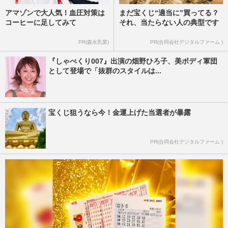
アマゾンで大人気！血圧対策は
まだ宝くじ“適当に”買ってる？
コーヒーに足してみて
それ、当たらない人の典型です
PR(森永乳業)
PR(合同会社デジタルファーム )
『しゃべくり007』出演の畑野ひろ子、美ボディ軍団
として登場で「抜群のスタイルは...
宝くじ狙うなら今！金運上げた当選者が暴露
PR(合同会社デジタルファーム )