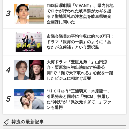
TBS日曜劇場『VIVANT』、県内各地
でロケが行われた岐阜県がカギを握
る？聖地巡礼の注意点を岐阜県観光
企画課に聞いた
市議会議員の平均年収は約700万円！
ドラマ『銀河の一票』のように「あ
なたが立候補」という選択肢
大河ドラマ『豊臣兄弟！』山田涼
介・栗原類ら初出演組の“扮装公
開”で「顔で天下取れる」心配を一蹴
したビジュに相次ぐ反響
“りくりゅう”三浦璃来・木原龍一、
引退発表と同時に「初CM」披露し
た“神技”が「異次元すぎて…」ファ
ンも驚愕
韓流の最新記事