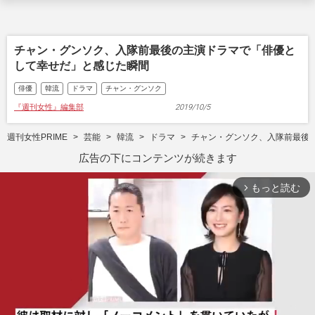
チャン・グンソク、入隊前最後の主演ドラマで「俳優と
して幸せだ」と感じた瞬間
俳優
韓流
ドラマ
チャン・グンソク
『週刊女性』編集部
2019/10/5
週刊女性PRIME
芸能
韓流
ドラマ
チャン・グンソク、入隊前最後
広告の下にコンテンツが続きます
もっと読む
arrow_forward_ios