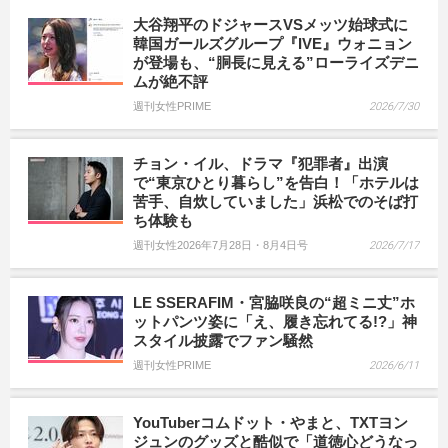
大谷翔平のドジャースVSメッツ始球式に
韓国ガールズグループ『IVE』ウォニョン
が登場も、“胴長に見える”ローライズデニ
ムが絶不評
週刊女性PRIME
2026/7/30
チョン・イル、ドラマ『犯罪者』出演
で“東京ひとり暮らし”を告白！「ホテルは
苦手、自炊していました」浜松でのそば打
ち体験も
週刊女性2026年7月28日・8月4日号
2026/7/17
LE SSERAFIM・宮脇咲良の“超ミニ丈”ホ
ットパンツ姿に「え、履き忘れてる!?」神
スタイル披露でファン騒然
週刊女性PRIME
2026/6/11
YouTuberコムドット・やまと、TXTヨン
ジュンのグッズと酷似で「道徳心どうなっ