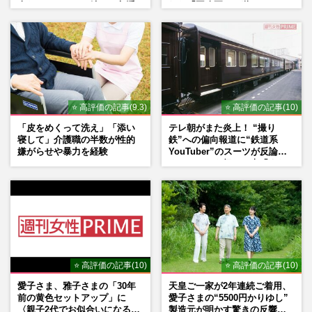
人たちのコメント続々で急浮
れた「再改正」の道
上する“再結成”の道
⭐ 高評価の記事(9.3)
⭐ 高評価の記事(10)
「皮をめくって洗え」「添い
テレ朝がまた炎上！ “撮り
寝して」介護職の半数が性的
鉄”への偏向報道に“鉄道系
嫌がらせや暴力を経験
YouTuber”のスーツが反論
ネットからも怒りの声「また
印象操作」「局の仕込みで
は？」
⭐ 高評価の記事(10)
⭐ 高評価の記事(10)
愛子さま、雅子さまの「30年
天皇ご一家が2年連続ご着用、
前の黄色セットアップ」に
愛子さまの“5500円かりゆし”
〈親子2代でお似合いになる〉
製造元が明かす驚きの反響