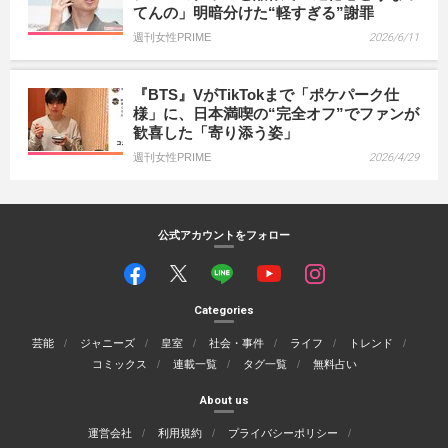
てんの」明暗分けた“軽すぎる”謝罪
週刊女性PRIME
2026/6/11
『BTS』VがTikTokまで「ポケパーク仕
様」に、日本満喫の“完全オフ”でファンが
歓喜した「寄り添う姿」
週刊女性PRIME
2026/4/29
公式アカウントをフォロー
Categories
芸能
ジャニーズ
皇室
社会・事件
ライフ
トレンド
コミックス
連載一覧
タグ一覧
無料占い
About us
運営会社
利用規約
プライバシーポリシー