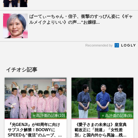
ぱーてぃーちゃん・信子、衝撃のすっぴん姿に《ギャ
ルメイクよりいい》の声…“お嬢様...
Recommended by
イチオシ記事
⭐ 高評価の記事(10)
⭐ 高評価の記事(9)
『光GENJI』が40周年に向け
《愛子さまの未来は》皇室典
サブスク解禁！BOOWYに
範改正に「拙速」「女性差
SPEEDも“復活”のムーブ、本
別」と国内外から異論…残さ