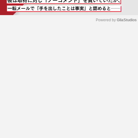
Powered by 
GliaStudios
M
u
t
e