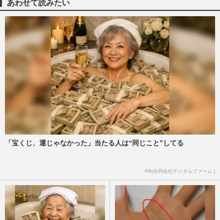
秘密組織“別班”はフィクション？専門家は
あわせて読みたい
「工作活動は必要」リアル…
週刊女性2026年8月18日・25日号
2026/8/9
TBS日曜劇場『VIVANT』、県内各地でロ
ケが行われた岐阜県がカギを握る？聖地巡
礼の注意点を岐阜県観光企画…
週刊女性PRIME
2026/8/9
ニトリの「Nクールおじさん」清水伸が朝
ドラ『風、薫る』だけじゃな『マイ・フィ
クション』『告白』で怪演…
週刊女性PRIME
2026/8/8
「宝くじ、運じゃなかった」当たる人は“同じこと”してる
蒼井優主演・TBSドラマ『Tシャツが乾く
PR(合同会社デジタルファーム )
まで』が激バズリ中「“考察ドラマ”とは一
線を画している」散りばめ…
週刊女性2026年8月18日・25日号
2026/8/7