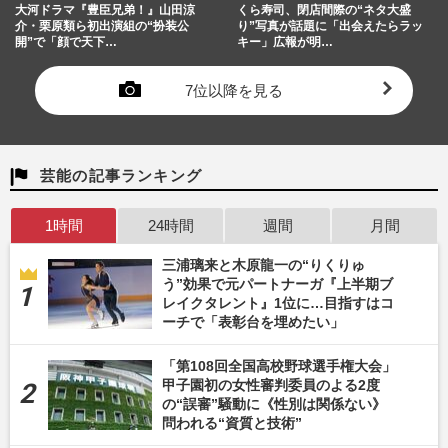
大河ドラマ『豊臣兄弟！』山田涼
くら寿司、閉店間際の“ネタ大盛
介・栗原類ら初出演組の“扮装公
り”写真が話題に「出会えたらラッ
開”で「顔で天下…
キー」広報が明…
7位以降を見る
芸能の記事ランキング
1時間
24時間
週間
月間
三浦璃来と木原龍一の“りくりゅ
う”効果で元パートナーガ『上半期ブ
レイクタレント』1位に…目指すはコ
ーチで「表彰台を埋めたい」
「第108回全国高校野球選手権大会」
甲子園初の女性審判委員のよる2度
の“誤審”騒動に《性別は関係ない》
問われる“資質と技術”