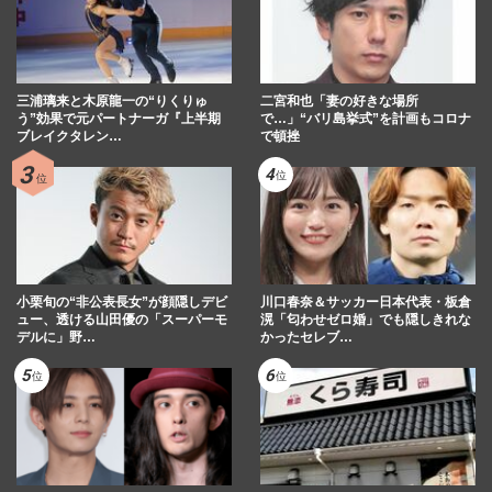
三浦璃来と木原龍一の“りくりゅ
二宮和也「妻の好きな場所
う”効果で元パートナーガ『上半期
で…」“バリ島挙式”を計画もコロナ
ブレイクタレン…
で頓挫
小栗旬の“非公表長女”が顔隠しデビ
川口春奈＆サッカー日本代表・板倉
ュー、透ける山田優の「スーパーモ
滉「匂わせゼロ婚」でも隠しきれな
デルに」野…
かったセレブ…