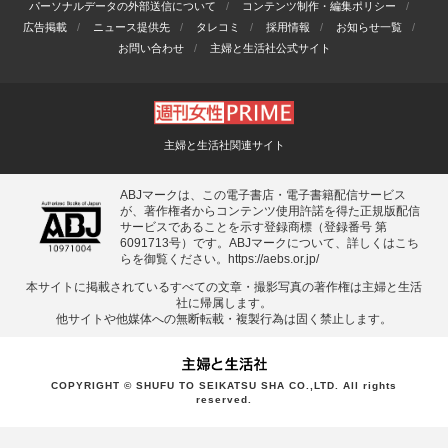
パーソナルデータの外部送信について
コンテンツ制作・編集ポリシー
広告掲載
ニュース提供先
タレコミ
採用情報
お知らせ一覧
お問い合わせ
主婦と生活社公式サイト
主婦と生活社関連サイト
ABJマークは、この電子書店・電子書籍配信サービス
が、著作権者からコンテンツ使用許諾を得た正規版配信
サービスであることを示す登録商標（登録番号 第
6091713号）です。ABJマークについて、詳しくはこち
らを御覧ください。
https://aebs.or.jp/
本サイトに掲載されているすべての⽂章・撮影写真の著作権は主婦と⽣活
社に帰属します。
他サイトや他媒体への無断転載・複製⾏為は固く禁⽌します。
COPYRIGHT © SHUFU TO SEIKATSU SHA CO.,LTD. All rights
reserved.