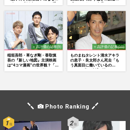
の声、ご成婚時のドレスも手
「まさかうちの商品とは…」
がけた森英恵さんとの絆
⭐ 高評価の記事(9)
⭐ 高評価の記事(10)
稲垣吾郎・草なぎ剛・香取慎
ものまねタレント清水アキラ
吾の『新しい地図』主演映画
の息子・良太郎さん死去「も
は“4コマ漫画”の世界観？「フ
う真面目に働いているの
ァンミーティングを続けた
で」、2度の逮捕も諦めなかっ
い」10周年にかける意気込み
た芸能界“波乱に満ちた37年”
も
Photo Ranking