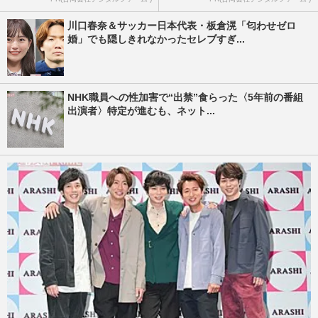
川口春奈＆サッカー日本代表・板倉滉「匂わせゼロ
婚」でも隠しきれなかったセレブすぎ...
NHK職員への性加害で“出禁”食らった〈5年前の番組
出演者〉特定が進むも、ネット...