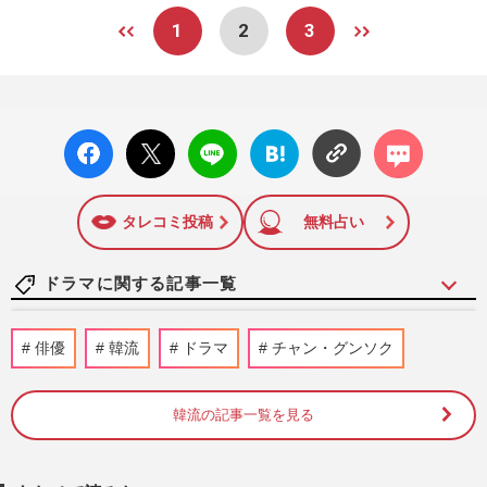
1
2
3
facebo
X ポス
LINE
はてな
コメン
ok い
ト
ブック
ト
いね
マーク
に追加
タレコミ投稿
無料占い
ドラマに関する記事一覧
《堺雅人のドラマ「当たり役」ランキン
俳優
韓流
ドラマ
チャン・グンソク
グ》新シーズン開始の『VIVANT』を抑え
た1位は“流行語”を輩出した…
週刊女性2026年8月11日号
5時間前
韓流の記事一覧を見る
堺雅人主演・日曜劇場『VIVANT』劇中の