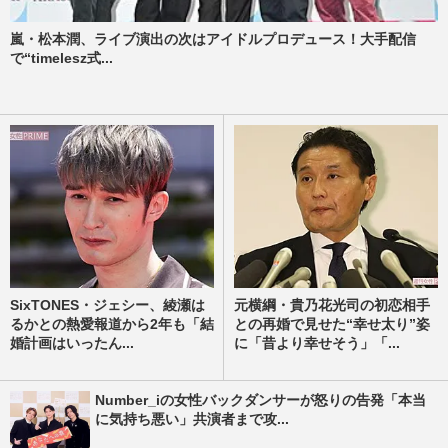
嵐・松本潤、ライブ演出の次はアイドルプロデュース！大手配信
で“timelesz式...
SixTONES・ジェシー、綾瀬は
元横綱・貴乃花光司の初恋相手
るかとの熱愛報道から2年も「結
との再婚で見せた“幸せ太り”姿
婚計画はいったん...
に「昔より幸せそう」「...
Number_iの女性バックダンサーが怒りの告発「本当
に気持ち悪い」共演者まで攻...