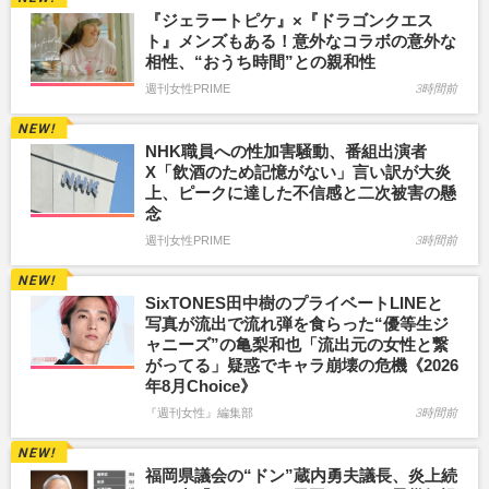
『ジェラートピケ』×『ドラゴンクエス
ト』メンズもある！意外なコラボの意外な
相性、“おうち時間”との親和性
週刊女性PRIME
3時間前
NHK職員への性加害騒動、番組出演者
X「飲酒のため記憶がない」言い訳が大炎
上、ピークに達した不信感と二次被害の懸
念
週刊女性PRIME
3時間前
SixTONES田中樹のプライベートLINEと
写真が流出で流れ弾を食らった“優等生ジ
ャニーズ”の亀梨和也「流出元の女性と繋
がってる」疑惑でキャラ崩壊の危機《2026
年8月Choice》
『週刊女性』編集部
3時間前
福岡県議会の“ドン”蔵内勇夫議長、炎上続