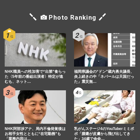
Photo Ranking
NHK職員への性加害で“出禁”食らっ
福岡県議会の“ドン”蔵内勇夫議長、
た〈5年前の番組出演者〉特定が進
炎上続きの中「ネパールは天国だっ
むも、ネット…
た」震災無…
NHK阿部渉アナ、局内不倫発覚後は
乳がんステージ4のYouTuberミミポ
お相手女性とともに“在宅勤務”も
ポ「腫瘍が皮膚から飛び出してき
「業務内容は…
た」34歳で余命…