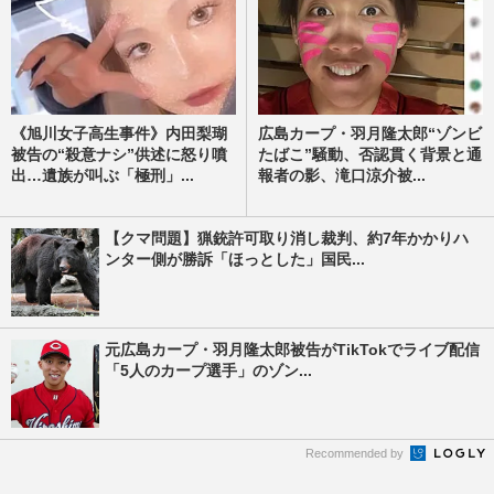
《旭川女子高生事件》内田梨瑚
広島カープ・羽月隆太郎“ゾンビ
被告の“殺意ナシ”供述に怒り噴
たばこ”騒動、否認貫く背景と通
出…遺族が叫ぶ「極刑」...
報者の影、滝口涼介被...
【クマ問題】猟銃許可取り消し裁判、約7年かかりハ
ンター側が勝訴「ほっとした」国民...
元広島カープ・羽月隆太郎被告がTikTokでライブ配信
「5人のカープ選手」のゾン...
Recommended by