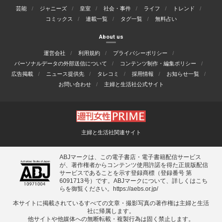
芸能
ジャニーズ
皇室
社会・事件
ライフ
トレンド
コミックス
連載一覧
タグ一覧
無料占い
About us
運営会社
利用規約
プライバシーポリシー
パーソナルデータの外部送信について
コンテンツ制作・編集ポリシー
広告掲載
ニュース提供先
タレコミ
採用情報
お知らせ一覧
お問い合わせ
主婦と生活社公式サイト
主婦と生活社関連サイト
ABJマークは、この電子書店・電子書籍配信サービス
が、著作権者からコンテンツ使用許諾を得た正規版配信
サービスであることを示す登録商標（登録番号 第
6091713号）です。ABJマークについて、詳しくはこち
らを御覧ください。
https://aebs.or.jp/
本サイトに掲載されているすべての⽂章・撮影写真の著作権は主婦と⽣活
社に帰属します。
他サイトや他媒体への無断転載・複製⾏為は固く禁⽌します。