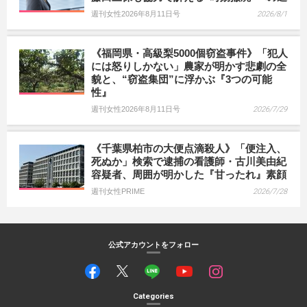
週刊女性2026年8月11日号
2026/8/1
《福岡県・高級梨5000個窃盗事件》「犯人
には怒りしかない」農家が明かす悲劇の全
貌と、“窃盗集団”に浮かぶ『3つの可能
性』
週刊女性2026年8月11日号
2026/7/29
《千葉県柏市の大便点滴殺人》「便注入、
死ぬか」検索で逮捕の看護師・古川美由紀
容疑者、周囲が明かした『甘ったれ』素顔
週刊女性PRIME
2026/7/28
公式アカウントをフォロー
Categories