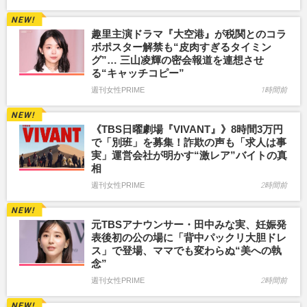
趣里主演ドラマ『大空港』が税関とのコラ
ボポスター解禁も“皮肉すぎるタイミン
グ”… 三山凌輝の密会報道を連想させ
る“キャッチコピー”
週刊女性PRIME
1時間前
《TBS日曜劇場『VIVANT』》8時間3万円
で「別班」を募集！詐欺の声も「求人は事
実」運営会社が明かす“激レア”バイトの真
相
週刊女性PRIME
2時間前
元TBSアナウンサー・田中みな実、妊娠発
表後初の公の場に「背中パックリ大胆ドレ
ス」で登場、ママでも変わらぬ“美への執
念”
週刊女性PRIME
2時間前