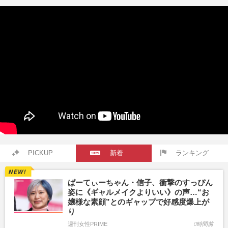
PICKUP
新着
ランキング
ぱーてぃーちゃん・信子、衝撃のすっぴん
姿に《ギャルメイクよりいい》の声…“お
嬢様な素顔”とのギャップで好感度爆上が
り
週刊女性PRIME
0時間前