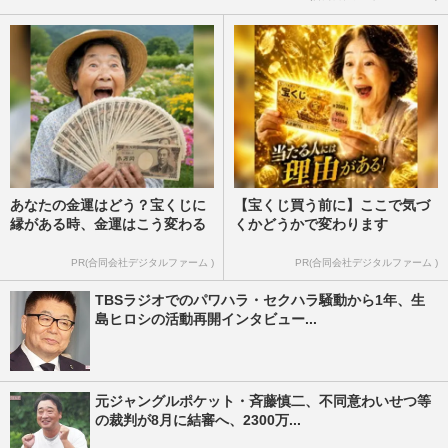
あなたの金運はどう？宝くじに
【宝くじ買う前に】ここで気づ
縁がある時、金運はこう変わる
くかどうかで変わります
PR(合同会社デジタルファーム )
PR(合同会社デジタルファーム )
TBSラジオでのパワハラ・セクハラ騒動から1年、生
島ヒロシの活動再開インタビュー...
元ジャングルポケット・斉藤慎二、不同意わいせつ等
の裁判が8月に結審へ、2300万...