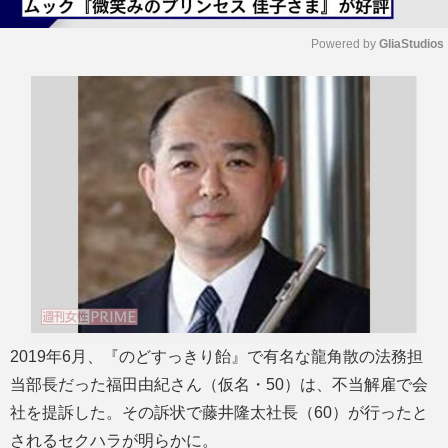
Powered by 
GliaStudios
M
u
t
e
2019年6月、『のどすっきり飴』で有名な龍角散の法務担
当部長だった福田由紀さん（仮名・50）は、不当解雇で会
社を提訴した。その訴状で藤井隆太社長（60）が行ったと
されるセクハラが明らかに。