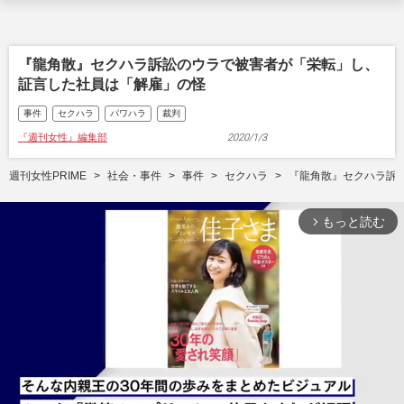
『龍角散』セクハラ訴訟のウラで被害者が「栄転」し、
証言した社員は「解雇」の怪
事件
セクハラ
パワハラ
裁判
『週刊女性』編集部
2020/1/3
週刊女性PRIME
社会・事件
事件
セクハラ
『龍角散』セクハラ訴
もっと読む
arrow_forward_ios