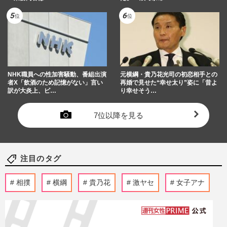
NHK職員への性加害騒動、番組出演
元横綱・貴乃花光司の初恋相手との
者X「飲酒のため記憶がない」言い
再婚で見せた“幸せ太り”姿に「昔よ
訳が大炎上、ピ…
り幸せそう…
7位以降を見る
注目のタグ
相撲
横綱
貴乃花
激ヤセ
女子アナ