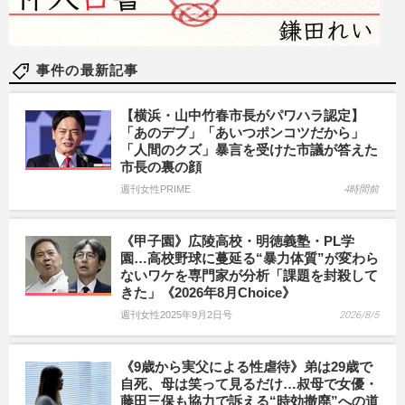
事件の最新記事
【横浜・山中竹春市長がパワハラ認定】
「あのデブ」「あいつポンコツだから」
「人間のクズ」暴言を受けた市議が答えた
市長の裏の顔
週刊女性PRIME
4時間前
《甲子園》広陵高校・明徳義塾・PL学
園…高校野球に蔓延る“暴力体質”が変わら
ないワケを専門家が分析「課題を封殺して
きた」《2026年8月Choice》
週刊女性2025年9月2日号
2026/8/5
《9歳から実父による性虐待》弟は29歳で
自死、母は笑って見るだけ…叔母で女優・
藤田三保も協力で訴える“時効撤廃”への道