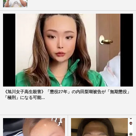
《旭川女子高生殺害》「懲役27年」の内田梨瑚被告が「無期懲役」
「極刑」になる可能...