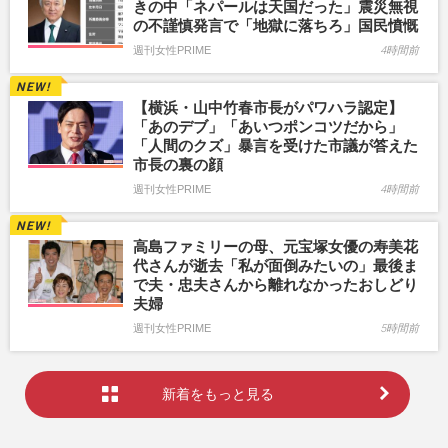
きの中「ネパールは天国だった」震災無視
の不謹慎発言で「地獄に落ちろ」国民憤慨
週刊女性PRIME
4時間前
【横浜・山中竹春市長がパワハラ認定】
「あのデブ」「あいつポンコツだから」
「人間のクズ」暴言を受けた市議が答えた
市長の裏の顔
週刊女性PRIME
4時間前
高島ファミリーの母、元宝塚女優の寿美花
代さんが逝去「私が面倒みたいの」最後ま
で夫・忠夫さんから離れなかったおしどり
夫婦
週刊女性PRIME
5時間前
新着をもっと見る