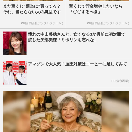
まだ宝くじ“適当に”買ってる？
宝くじで貯金増やしたいなら
それ、当たらない人の典型です
「〇〇するべき」
PR(合同会社デジタルファーム )
PR(合同会社デジタルファーム )
憧れの中山美穂さんと、亡くなる3か月前に初対面で
涙した矢部美穂「ミポリンを忘れな...
アマゾンで大人気！血圧対策はコーヒーに足してみて
PR(森永乳業)