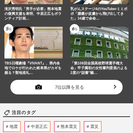
滝沢秀明氏「男手が必要」熊本地震
乳がんステージ4のYouTuberミミポ
の復興支援を表明、中居正広もボラ
ポ「腫瘍が皮膚から飛び出してき
ンティア計画…
た」34歳で余命…
TBS日曜劇場『VIVANT』、県内各
「第108回全国高校野球選手権大
地でロケが行われた岐阜県がカギを
会」甲子園初の女性審判委員のよる
握る？聖地巡礼…
2度の“誤審”騒…
7位以降を見る
注目のタグ
地震
中居正広
熊本震災
震災