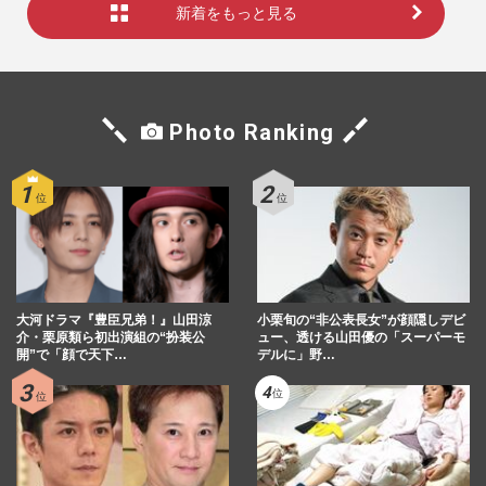
新着をもっと見る
Photo Ranking
大河ドラマ『豊臣兄弟！』山田涼
小栗旬の“非公表長女”が顔隠しデビ
介・栗原類ら初出演組の“扮装公
ュー、透ける山田優の「スーパーモ
開”で「顔で天下…
デルに」野…