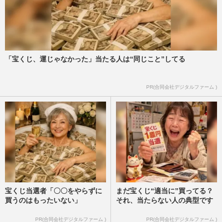
「宝くじ、運じゃなかった」当たる人は“同じこと”してる
PR(合同会社デジタルファーム )
宝くじ当選者「〇〇をやらずに
まだ宝くじ“適当に”買ってる？
買うのはもったいない」
それ、当たらない人の典型です
PR(合同会社デジタルファーム )
PR(合同会社デジタルファーム )