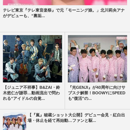
テレビ東京『テレ東音楽祭』で元「モーニング娘。」北川莉央アナ
がデビューも、“裏垢...
【ジュニア不祥事】B&ZAI・鈴
『光GENJI』が40周年に向けサ
木悠仁が謝罪…動画流出で問わ
ブスク解禁！BOOWYにSPEED
れる“アイドルの自覚...
も“復活”の...
【『嵐』秘蔵ショット大公開】デビュー会見・紅白出
場・休止を経て再始動…ファンと駆...