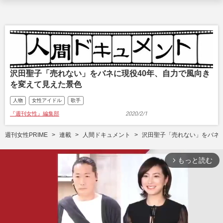
沢田聖子「売れない」をバネに現役40年、自力で風向き
を変えて見えた景色
人物
女性アイドル
歌手
『週刊女性』編集部
2020/2/1
週刊女性PRIME
連載
人間ドキュメント
沢田聖子「売れない」をバネ
もっと読む
arrow_forward_ios