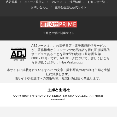
広告掲載
ニュース提供先
タレコミ
採用情報
お知らせ一覧
お問い合わせ
主婦と生活社公式サイト
主婦と生活社関連サイト
ABJマークは、この電子書店・電子書籍配信サービス
が、著作権者からコンテンツ使用許諾を得た正規版配信
サービスであることを示す登録商標（登録番号 第
6091713号）です。ABJマークについて、詳しくはこち
らを御覧ください。
https://aebs.or.jp/
本サイトに掲載されているすべての⽂章・撮影写真の著作権は主婦と⽣活
社に帰属します。
他サイトや他媒体への無断転載・複製⾏為は固く禁⽌します。
COPYRIGHT © SHUFU TO SEIKATSU SHA CO.,LTD. All rights
reserved.