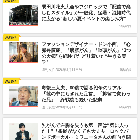
隅田川花火大会やフジロックで「配信で楽
しむスタイル」が一般化、猛暑・混雑時代
に広がる“新しい夏イベントの楽しみ方”
2時間前
ファッションデザイナー・ドン小西、『心
臓弁膜症』『膀胱がん』『咽頭がん』“3つ
の大病”を経験でたどり着いた“生きる美
学”
週刊女性2026年8月11日号
3時間前
毒蝮三太夫、90歳で語る戦争のリアル
「靴の中にちぎれた足首」「抑留で変わっ
た兄」…終戦後も続いた悲劇
週刊女性2026年8月11日号
8時間前
乳がんで左胸を失うも第一声は“気に入っ
た！”「根拠がなくても大丈夫」ロックバ
ンドボーカル・ミワユータさんの前向き闘