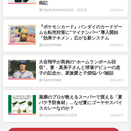
病記
週刊女性2026年8月18日・25日号
2026/8/9
『ポケモンカード』バンダイのカードゲー
ムも転売対策に“マイナンバー”導入開始
「効果テキメン」広がる新システム
週刊女性PRIME
2026/8/9
大谷翔平が異例の“ホームランボール回
収”、妻・真美子さんと球場デビューの息
子の記念か、家族愛と子煩悩パパ秘話
週刊女性PRIME
2026/8/9
薬膳のプロが教えるスーパーで買える「夏
バテ予防食材」…なぜ夏にゴーヤやスパイ
スカレーなのか？
週刊女性2026年8月11日号
2026/8/9