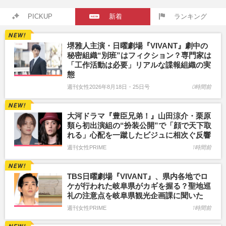
PICKUP
新着
ランキング
堺雅人主演・日曜劇場『VIVANT』劇中の
秘密組織“別班”はフィクション？専門家は
「工作活動は必要」リアルな諜報組織の実
態
週刊女性2026年8月18日・25日号
0時間前
大河ドラマ『豊臣兄弟！』山田涼介・栗原
類ら初出演組の“扮装公開”で「顔で天下取
れる」心配を一蹴したビジュに相次ぐ反響
週刊女性PRIME
1時間前
TBS日曜劇場『VIVANT』、県内各地でロ
ケが行われた岐阜県がカギを握る？聖地巡
礼の注意点を岐阜県観光企画課に聞いた
週刊女性PRIME
1時間前