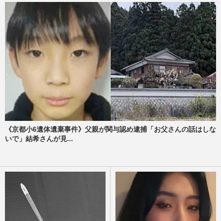
《京都小6遺体遺棄事件》父親が関与認め逮捕「お父さんの話はしな
いで」結希さんが見...