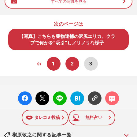
すべての写真を見る
次のページは
【写真】こちらも薬物逮捕の沢尻エリカ、クラ
ブで何かを“吸引”しノリノリな様子
1
2
3
facebo
X ポス
LINE
はてな
コメン
ok い
ト
ブック
ト
いね
マーク
に追加
タレコミ投稿
無料占い
槇原敬之に関する記事一覧