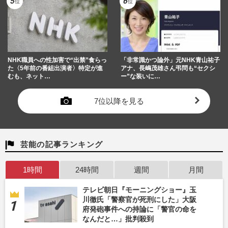
NHK職員への性加害で“出禁”食らっ
「非常識かつ論外」元NHK青山祐子
た〈5年前の番組出演者〉特定が進
アナ、長嶋茂雄さん弔問も“セクシ
むも、ネット…
ー”な装いに…
7位以降を見る
芸能の記事ランキング
1時間
24時間
週間
月間
テレビ朝日『モーニングショー』玉
川徹氏「警察官が死刑にした」大阪
府発砲事件への持論に「警官の命を
なんだと…」批判殺到