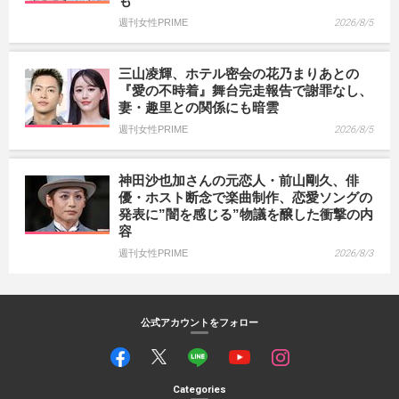
も
週刊女性PRIME
2026/8/5
三山凌輝、ホテル密会の花乃まりあとの
『愛の不時着』舞台完走報告で謝罪なし、
妻・趣里との関係にも暗雲
週刊女性PRIME
2026/8/5
神田沙也加さんの元恋人・前山剛久、俳
優・ホスト断念で楽曲制作、恋愛ソングの
発表に”闇を感じる”物議を醸した衝撃の内
容
週刊女性PRIME
2026/8/3
公式アカウントをフォロー
Categories