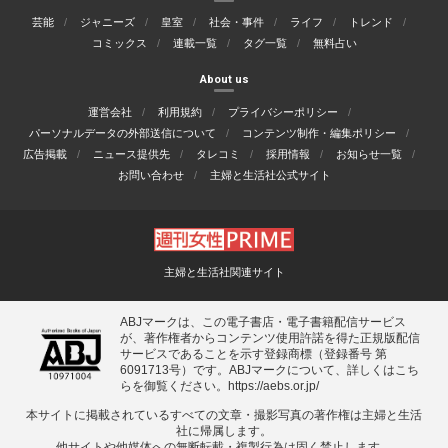
芸能
ジャニーズ
皇室
社会・事件
ライフ
トレンド
コミックス
連載一覧
タグ一覧
無料占い
About us
運営会社
利用規約
プライバシーポリシー
パーソナルデータの外部送信について
コンテンツ制作・編集ポリシー
広告掲載
ニュース提供先
タレコミ
採用情報
お知らせ一覧
お問い合わせ
主婦と生活社公式サイト
主婦と生活社関連サイト
ABJマークは、この電子書店・電子書籍配信サービス
が、著作権者からコンテンツ使用許諾を得た正規版配信
サービスであることを示す登録商標（登録番号 第
6091713号）です。ABJマークについて、詳しくはこち
らを御覧ください。
https://aebs.or.jp/
本サイトに掲載されているすべての⽂章・撮影写真の著作権は主婦と⽣活
社に帰属します。
他サイトや他媒体への無断転載・複製⾏為は固く禁⽌します。