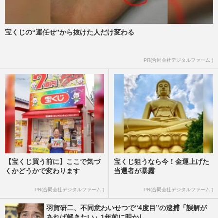
槇原敬之初公判がコロナで延期、「執行猶
宝くじの“運任せ”から抜けた人だけ変わる
予の見通し」もライブ自粛で復帰絶望
週刊女性2020年7月7日号
2020/6/23
PR(合同会社デジタルファーム )
【宝くじ買う前に】ここで気づ
宝くじ狙うなら今！金運上げた
くかどうかで変わります
当選者が暴露
PR(合同会社デジタルファーム )
PR(合同会社デジタルファーム )
羽賀研二、不同意わいせつで“4度目”の逮捕「誤解が
あれば解きたい」1年前に明かし...