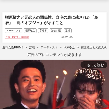
槇原敬之と元恋人の関係性、自宅の庭に残された「鳥
居」「龍のオブジェ」が示すこと
アーティスト
槇原敬之
容疑者
覚せい剤
逮捕
『週刊女性』編集部
2020/2/25
週刊女性PRIME
芸能
アーティスト
槇原敬之
槇原敬之と元恋人の
広告の下にコンテンツが続きます
もっと読む
arrow_forward_ios