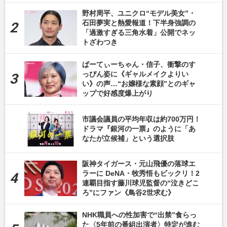
野村周平、ユニクロ“モデル美女”・
石田夢実と熱愛報道！下半身強調の
「過激すぎる三角水着」公開でネッ
トざわつき
ぱーてぃーちゃん・信子、衝撃のす
っぴん姿に《ギャルメイクよりい
い》の声…“お嬢様な素顔”とのギャ
ップで好感度爆上がり
市議会議員の平均年収は約700万円！
ドラマ『銀河の一票』のように「あ
なたが立候補」という選択肢
阪神タイガース・元山飛優の落球エ
ラーに DeNA・牧秀悟もビックリ！2
連覇目指す藤川球児監督の“泣きどこ
ろ”にファン《鳥谷2世求む》
NHK職員への性加害で“出禁”食らっ
た〈5年前の番組出演者〉特定が進む