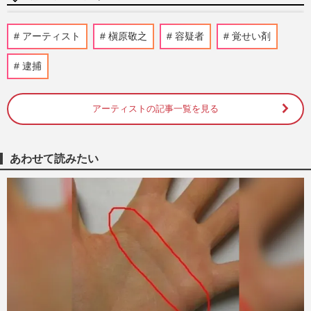
槇原敬之が米歌手ビリー・ジョエルの一夜
アーティスト
槇原敬之
容疑者
覚せい剤
限りラスト来日公演に「ひっそり並ぶ姿」
足を運んだ背景に音楽家の…
逮捕
週刊女性PRIME
2024/1/27
アーティストの記事一覧を見る
槇原敬之の“禊”は終わってない!? 平成に
最も売れた曲『世界に一つだけの花』完全
復活でSMAP再結成が不可…
週刊女性PRIME
2023/10/14
あわせて読みたい
槇原敬之の曲はなぜ心に刺さるのか、専門
家の解説とファン700人が選んだ名曲
週刊女性2020年11月10日号
2020/11/1
槇原敬之が作曲した『ヒルナンデス！』の
テーマ曲が変更で思いだすマッキーの迷言
週刊女性2020年11月3日号
2020/10/22