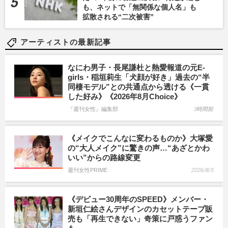
も、ネットで「無関係な個人名」も
拡散される“二次被害”
アーティストの最新記事
なにわ男子・長尾謙杜と熱愛報道の元E-
girls・稲垣莉生「犬顔が好き」過去の“半
同棲モデル”との共通点から透ける《一貫
した好み》《2026年8月Choice》
『週刊女性』編集部
3時間前
《メイクでこんなに変わるものか》大塚愛
の“大人メイク”に驚きの声…“あざとかわ
いい”からの路線変更
週刊女性PRIME
2026/8/5
《デビュー30周年のSPEED》メンバー・
新垣仁絵さんデザインのカセットテープ販
売も「再生できない」奇策に戸惑うファン