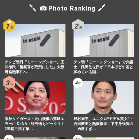
Photo Ranking
テレビ朝日『モーニングショー』玉
テレ朝『モーニングショー』で弁護
川徹氏「警察官が死刑にした」大阪
士・猿田佐世氏が「日本ほど中国と
府発砲事件へ…
揉めている国…
阪神タイガース・元山飛優の落球エ
野村周平、ユニクロ“モデル美女”・
ラーに DeNA・牧秀悟もビックリ！
石田夢実と熱愛報道！下半身強調の
2連覇目指す藤…
「過激すぎ…