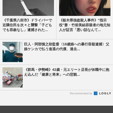
《千葉県八街市》ドライバーで
《栃木県強盗殺人事件》“指示
近隣住民を次々と襲撃「子ども
役”妻・竹前美結容疑者の地元知
でも容赦なし」逮捕された...
人が証言「悪い話なんて...
巨人・阿部慎之助監督〈18歳娘への暴行容疑逮捕〉父
娘ケンカで払う進退の代償、過去...
《群馬・伊勢崎》42歳・元エリート店長が休職中に抱
え込んだ「健康と将来」への悲観...
Recommended by