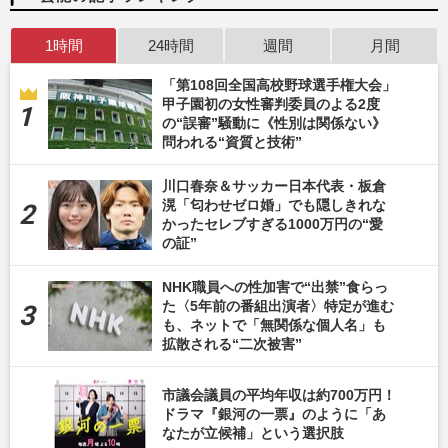
1時間
24時間
週間
月間
「第108回全国高校野球選手権大会」
甲子園初の女性審判委員のよる2度
の“誤審”騒動に《性別は関係ない》
問われる“資質と技術”
川口春奈＆サッカー日本代表・板倉
滉「匂わせゼロ婚」でも隠しきれな
かったセレブすぎる1000万円の“愛
の証”
NHK職員への性加害で“出禁”食らっ
た〈5年前の番組出演者〉特定が進む
も、ネットで「無関係な個人名」も
拡散される“二次被害”
市議会議員の平均年収は約700万円！
ドラマ『銀河の一票』のように「あ
なたが立候補」という選択肢