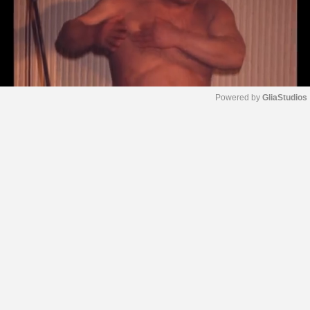
Powered by 
GliaStudios
M
u
t
e