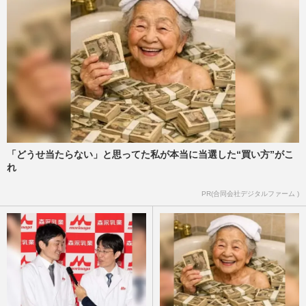
パリ・パラリンピック開会式の演出に批判
殺到で【ピアノの上】がトレンド、パリ五
輪でも“火責め吊し上げ”…
週刊女性PRIME
2024/8/29
16歳で両脚を切断した26歳の車いすモデ
ル・みゅうさん「障害者と健常者の壁をエ
ンタメの力で壊していきたい…
週刊女性PRIME
2024/8/24
「どうせ当たらない」と思ってた私が本当に当選した“買い方”がこ
れ
パリ五輪代表選考で快進撃の競泳・池江璃
PR(合同会社デジタルファーム )
花子、病気療養中と現在の“肉体ビフォア
アフター”写真にネット騒…
週刊女性PRIME
2024/3/18