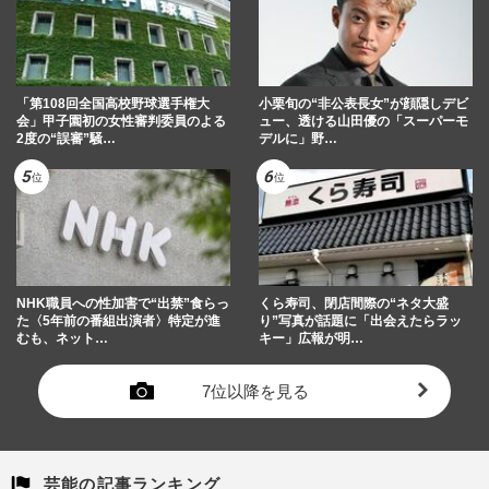
「第108回全国高校野球選手権大
小栗旬の“非公表長女”が顔隠しデビ
会」甲子園初の女性審判委員のよる
ュー、透ける山田優の「スーパーモ
2度の“誤審”騒…
デルに」野…
NHK職員への性加害で“出禁”食らっ
くら寿司、閉店間際の“ネタ大盛
た〈5年前の番組出演者〉特定が進
り”写真が話題に「出会えたらラッ
むも、ネット…
キー」広報が明…
7位以降を見る
芸能の記事ランキング