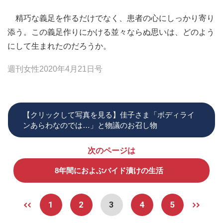
精巧な義足を作るだけでなく、患者の心にしっかり寄り
添う。この義足作りにかける並々ならぬ思いは、どのよう
にして生まれたのだろうか。
週刊女性2020年4月21日号
【クリックして写真を見る】佳子さま「ボディライ
ンあらわなのでは…」と物議のお召し物
次のページは
8年間におよぶバイド漬けの生活
1
2
3
4
5