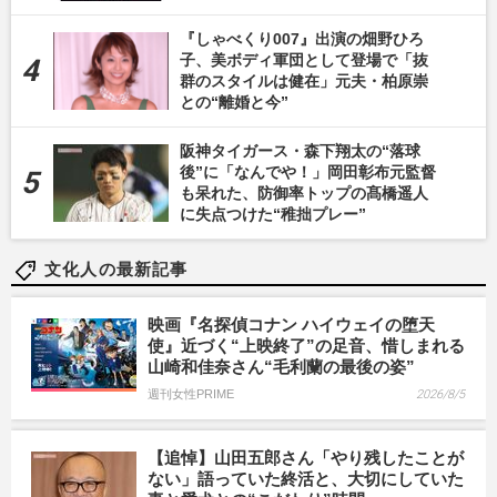
『しゃべくり007』出演の畑野ひろ
子、美ボディ軍団として登場で「抜
群のスタイルは健在」元夫・柏原崇
との“離婚と今”
阪神タイガース・森下翔太の“落球
後”に「なんでや！」岡田彰布元監督
も呆れた、防御率トップの髙橋遥人
に失点つけた“稚拙プレー”
文化人の最新記事
映画『名探偵コナン ハイウェイの堕天
使』近づく“上映終了”の足音、惜しまれる
山崎和佳奈さん“毛利蘭の最後の姿”
週刊女性PRIME
2026/8/5
【追悼】山田五郎さん「やり残したことが
ない」語っていた終活と、大切にしていた