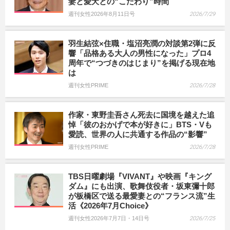
妻と愛犬との“こだわり”時間
週刊女性2026年8月11日号
2026/7/29
羽生結弦×住職・塩沼亮潤の対談第2弾に反
響「品格ある大人の男性になった」プロ4
周年で“つづきのはじまり”を掲げる現在地
は
週刊女性PRIME
2026/7/28
作家・東野圭吾さん死去に国境を越えた追
悼「彼のおかげで本が好きに」BTS・Vも
愛読、世界の人に共通する作品の“影響”
週刊女性PRIME
2026/7/28
TBS日曜劇場『VIVANT』や映画『キング
ダム』にも出演、歌舞伎役者・坂東彌十郎
が板橋区で送る最愛妻との“フランス流”生
活《2026年7月Choice》
週刊女性2026年7月7日・14日号
2026/7/25