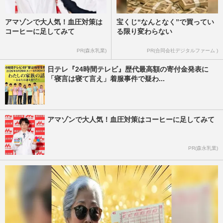
アマゾンで大人気！血圧対策は
宝くじ“なんとなく”で買ってい
コーヒーに足してみて
る限り変わらない
PR(森永乳業)
PR(合同会社デジタルファーム )
日テレ『24時間テレビ』歴代最高額の寄付金発表に
「寝言は寝て言え」着服事件で疑わ...
アマゾンで大人気！血圧対策はコーヒーに足してみて
PR(森永乳業)