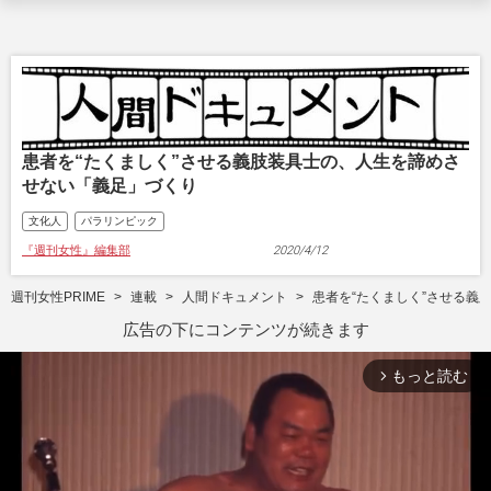
患者を“たくましく”させる義肢装具士の、人生を諦めさ
せない「義足」づくり
文化人
パラリンピック
『週刊女性』編集部
2020/4/12
週刊女性PRIME
連載
人間ドキュメント
患者を“たくましく”させる義
広告の下にコンテンツが続きます
もっと読む
arrow_forward_ios