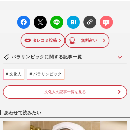
facebo
X ポス
LINE
はてな
コメン
ok い
ト
ブック
ト
いね
マーク
に追加
タレコミ投稿
無料占い
パラリンピックに関する記事一覧
『新語・流行語大賞』ノミネートされた
文化人
パラリンピック
【令和の米騒動】に、立浪和義氏の登壇を
期待する中日ドラゴンズファ…
週刊女性PRIME
2024/11/6
文化人の記事一覧を見る
やす子がチャリティランナーの日テレ『24
時間テレビ』に強まる風当たり、スポンサ
あわせて読みたい
ー『イオン』の募金箱は不…
週刊女性PRIME
2024/8/31