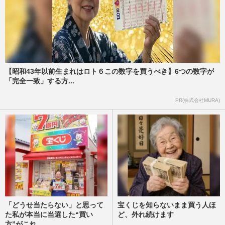
【昭和43年以前生まれはロト６この数字を買うべき】6つの数字が
「完全一致」する方...
PR(株式会社MURA)
「どうせ当たらない」と思って
宝くじを知らないまま買う人ほ
た私が本当に当選した“買い
ど、外れ続けます
方”がこれ