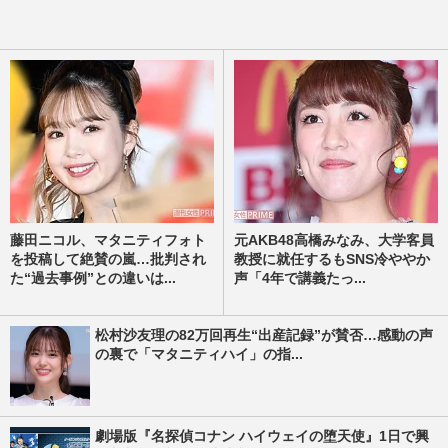
藤田ニコル、マタニティフォト
元AKB48高橋みなみ、大学客員
を投稿して絶賛の嵐…批判され
教授に就任するもSNS冷ややか
た“過去事例”との違いは...
声「4年で講義たっ...
松村沙友理の82万回再生“出産記録”が賛否…感動の声
の裏で「マタニティハイ」の指...
劇場版『名探偵コナン ハイウェイの堕天使』1日で興