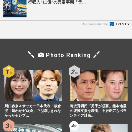
行収入“11億”の異常事態「予...
Recommended by
Photo Ranking
川口春奈＆サッカー日本代表・板倉
滝沢秀明氏「男手が必要」熊本地震
滉「匂わせゼロ婚」でも隠しきれな
の復興支援を表明、中居正広もボラ
かったセレブ…
ンティア計画…