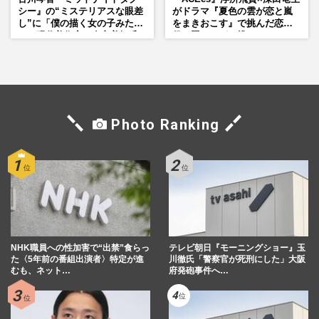
シー』の“ミステリアスな眼差
がドラマ『夏色の雲が恋と嵐
し”に「僕の描く女の子みた
をまきおこす』で挑んだ恋人
い」現代美術家・奈良美智氏
役、照れながら挑んだキュン
もSNSで“公認”
シーン秘話
Photo Ranking
NHK職員への性加害で“出禁”食らっ
テレビ朝日『モーニングショー』玉
た〈5年前の番組出演者〉特定が進
川徹氏「警察官が死刑にした」大阪
むも、ネット…
府発砲事件へ…