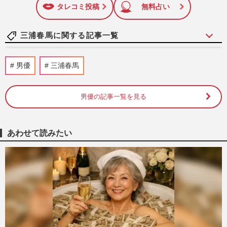
に追加
タレコミ投稿
無料占い
三浦春馬に関する記事一覧
《東野圭吾ドラマランキング》実に面白
男優
三浦春馬
い！圧倒的1位は福山雅治の『ガリレ
オ』、2位は二宮和也の『流星の絆…
週刊女性2024年7月2日号
2026/7/29
男優の記事一覧を見る
《三浦春馬さん七回忌》全国からファンが
訪れる“聖地”に、ゆかりの映画館『土浦セ
あわせて読みたい
ントラルシネマズ』果た…
週刊女性PRIME
2026/7/18
《令和の芸能ニュースランキング》ジャニ
ーズ崩壊、松本人志の性加害を上回る1位
は、暴かれた元SMAP中居正…
週刊女性2025年7月1日・8日号
2025/6/29