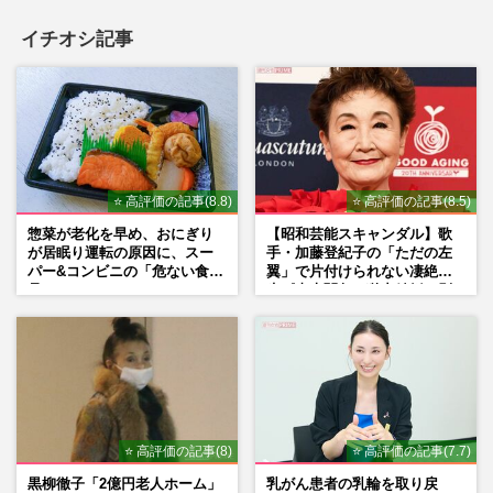
イチオシ記事
⭐ 高評価の記事(8.8)
⭐ 高評価の記事(8.5)
惣菜が老化を早め、おにぎり
【昭和芸能スキャンダル】歌
が居眠り運転の原因に、スー
手・加藤登紀子の「ただの左
パー&コンビニの「危ない食
翼」で片付けられない凄絶半
品」
生《東大闘争、獄中結婚、別
荘で内ゲバ事件》
⭐ 高評価の記事(8)
⭐ 高評価の記事(7.7)
黒柳徹子「2億円老人ホーム」
乳がん患者の乳輪を取り戻