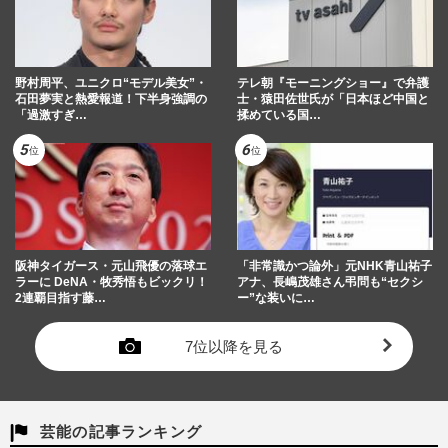
野村周平、ユニクロ“モデル美女”・
テレ朝『モーニングショー』で弁護
石田夢実と熱愛報道！下半身強調の
士・猿田佐世氏が「日本ほど中国と
「過激すぎ…
揉めている国…
阪神タイガース・元山飛優の落球エ
「非常識かつ論外」元NHK青山祐子
ラーに DeNA・牧秀悟もビックリ！
アナ、長嶋茂雄さん弔問も“セクシ
2連覇目指す藤…
ー”な装いに…
7位以降を見る
芸能の記事ランキング