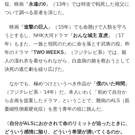
役、映画『
永遠の0
』（'13年）では特攻で戦死した祖父に
ついて調べる若者を演じた。
映画『
進撃の巨人
』（'15年）でも命懸けで人類を守ろ
うとするし、NHK大河ドラマ『
おんな城主 直虎
』（'17
年）もまた、一族と領民のために命を落とす武将の役。昨
年のドラマ『
TWO WEEKS
』（フジテレビ系）では、殺
人の濡れ衣を着せられながら、白血病の娘を救おうとして
決死の逃亡劇を繰り広げた。
なかでも、極めつけというべき作品が『
僕のいた時間
』
（フジテレビ系・'14年）だ。本人いわく「初めて自分か
ら企画を提案したドラマ」ということで、難病のALS（筋
萎縮性側索硬化症）を患う青年の役に挑んだ。
《
自分がALSにおかされて命のリミットが迫ったときに、
どういう感情に陥り、どういう希望が湧いてくるのか。