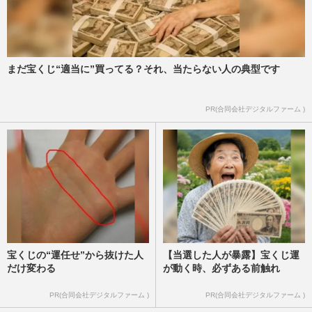
《東野圭吾ドラマランキング》実に面白
い！圧倒的1位は福山雅治の『ガリレ
オ』、2位は二宮和也の『流星の絆…
週刊女性2024年7月2日号
2024/6/25
まだ宝くじ“適当に”買ってる？それ、当たらない人の典型です
仮面ライダー女優・八代みなせ、所属事務
PR(合同会社デジタルファーム )
所『フィット』の“突然”廃業の心境と移籍
先を告白
週刊女性PRIME
2024/6/3
宝くじの“運任せ”から抜けた人
【当選した人が暴露】宝くじ運
だけ変わる
が動く時、必ずある前触れ
PR(合同会社デジタルファーム )
PR(合同会社デジタルファーム )