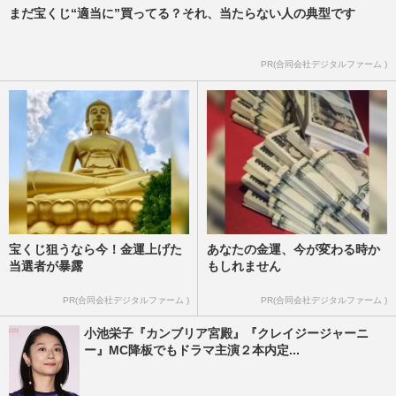
まだ宝くじ“適当に”買ってる？それ、当たらない人の典型です
PR(合同会社デジタルファーム )
宝くじ狙うなら今！金運上げた
あなたの金運、今が変わる時か
当選者が暴露
もしれません
PR(合同会社デジタルファーム )
PR(合同会社デジタルファーム )
小池栄子『カンブリア宮殿』『クレイジージャーニ
ー』MC降板でもドラマ主演２本内定...