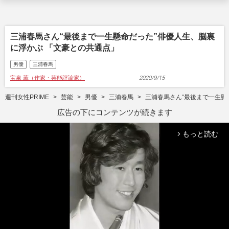
三浦春馬さん“最後まで一生懸命だった”俳優人生、脳裏
に浮かぶ 「文豪との共通点」
男優
三浦春馬
宝泉 薫（作家・芸能評論家）
2020/9/15
週刊女性PRIME
芸能
男優
三浦春馬
三浦春馬さん“最後まで一生懸
広告の下にコンテンツが続きます
もっと読む
arrow_forward_ios