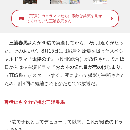
【写真】カメラマンたちに素敵な笑顔を見せ
てくれていた三浦春馬さん
三浦春馬
さんが30歳で急逝してから、2か月近くがたっ
た。そのあいだ、8月15日には戦争と原爆を扱ったスペシ
ャルドラマ『
太陽の子
』（NHK総合）が放送され、9月15
日からは準主演ドラマ『
おカネの切れ目が恋のはじまり
』
（TBS系）がスタートする。死によって撮影が中断された
ため、計4回に短縮されるかたちでの放送だ。
難役にも全力で挑む三浦春馬
7歳で子役としてデビューして以来、これが最後のドラ
マである。