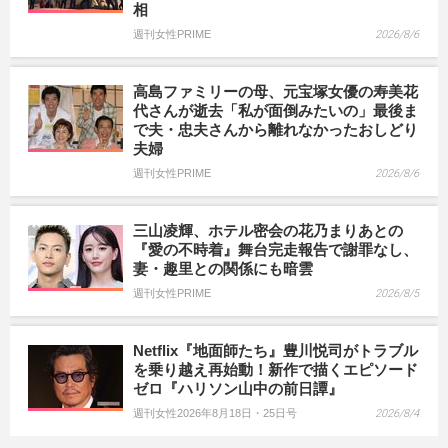
相
週刊女性PRIME
2026/8/6
高島ファミリーの母、元宝塚女優の寿美花
代さんが逝去「私が面倒みたいの」最後ま
で夫・忠夫さんから離れなかったおしどり
夫婦
週刊女性PRIME
2026/8/6
三山凌輝、ホテル密会の花乃まりあとの
『愛の不時着』舞台完走報告で謝罪なし、
妻・趣里との関係にも暗雲
週刊女性PRIME
2026/8/5
Netflix『地面師たち』豊川悦司がトラブル
を乗り越え再始動！新作で描くエピソード
ゼロ『ハリソン山中の前日譚』
週刊女性2026年8月18日・25日号
2026/8/4