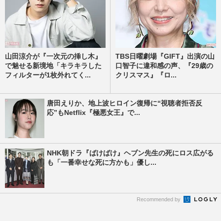
山田涼介が『一次元の挿し木』
TBS日曜劇場『GIFT』出演の山
で魅せる新境地「キラキラした
口智子に違和感の声、『29歳の
フィルターが1枚外れてく...
クリスマス』『ロ...
唐田えりか、地上波ヒロイン復帰に“視聴者拒否反
応”もNetflix『極悪女王』で...
NHK朝ドラ『ばけばけ』ヘブン先生の死にロス広がる
も「一番幸せな死に方かも」優し...
Recommended by