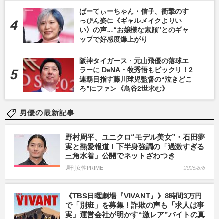
ぱーてぃーちゃん・信子、衝撃のす
っぴん姿に《ギャルメイクよりい
い》の声…“お嬢様な素顔”とのギャ
ップで好感度爆上がり
阪神タイガース・元山飛優の落球エ
ラーに DeNA・牧秀悟もビックリ！2
連覇目指す藤川球児監督の“泣きどこ
ろ”にファン《鳥谷2世求む》
男優の最新記事
野村周平、ユニクロ“モデル美女”・石田夢
実と熱愛報道！下半身強調の「過激すぎる
三角水着」公開でネットざわつき
週刊女性PRIME
2026/8/6
《TBS日曜劇場『VIVANT』》8時間3万円
で「別班」を募集！詐欺の声も「求人は事
実」運営会社が明かす“激レア”バイトの真