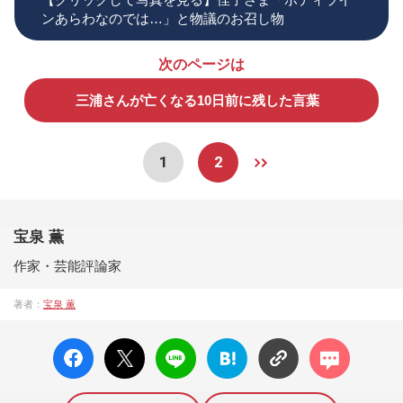
ンあらわなのでは…」と物議のお召し物
次のページは
三浦さんが亡くなる10日前に残した言葉
1
2
宝泉 薫
作家・芸能評論家
著者：
宝泉 薫
facebo
X ポス
LINE
はてな
コメン
ok い
ト
ブック
ト
いね
マーク