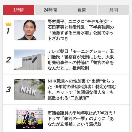
1時間
24時間
週間
月間
野村周平、ユニクロ“モデル美女”・
石田夢実と熱愛報道！下半身強調の
「過激すぎる三角水着」公開でネッ
トざわつき
テレビ朝日『モーニングショー』玉
川徹氏「警察官が死刑にした」大阪
府発砲事件への持論に「警官の命を
なんだと…」批判殺到
NHK職員への性加害で“出禁”食らっ
た〈5年前の番組出演者〉特定が進む
も、ネットで「無関係な個人名」も
拡散される“二次被害”
市議会議員の平均年収は約700万円！
ドラマ『銀河の一票』のように「あ
なたが立候補」という選択肢