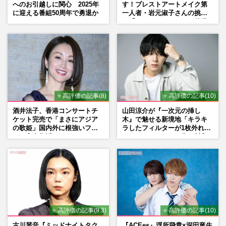
へのお引越しに関心 2025年
す！ブレストアートメイク第
に迎える番組50周年で勇退か
一人者・岩元淑子さんの挑戦
と「ハードルしかない」啓発
の“壁”
⭐ 高評価の記事(8)
⭐ 高評価の記事(10)
酒井法子、香港コンサートチ
山田涼介が『一次元の挿し
ケット完売で「まさにアジア
木』で魅せる新境地「キラキ
の歌姫」国内外に根強いファ
ラしたフィルターが1枚外れて
ンで完全復活か
くれたら」アイドル像を封印
した覚悟
⭐ 高評価の記事(9.3)
⭐ 高評価の記事(10)
古川琴音『ミッドナイトタク
『ACEes』浮所飛貴×深田竜生