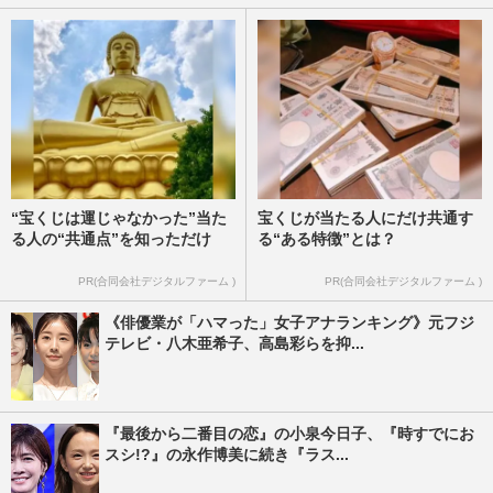
“宝くじは運じゃなかった”当た
宝くじが当たる人にだけ共通す
る人の“共通点”を知っただけ
る“ある特徴”とは？
PR(合同会社デジタルファーム )
PR(合同会社デジタルファーム )
《俳優業が「ハマった」女子アナランキング》元フジ
テレビ・八木亜希子、高島彩らを抑...
『最後から二番目の恋』の小泉今日子、『時すでにお
スシ!?』の永作博美に続き『ラス...