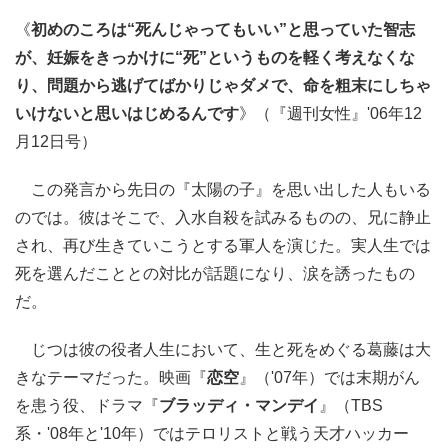
《
初めのころは“死んじゃってもいい”と思っていた智志
が、妊娠をきっかけに“死”というものを軽く考えなくな
り、問題から逃げてばかりじゃダメで、命を粗末にしちゃ
いけないと思いはじめるんです
》（『週刊女性』'06年12
月12日号）
この発言から先日の『太陽の子』を思い出した人もいる
のでは。彼はそこで、入水自殺を試みるものの、兄に静止
され、再び生きていこうとする軍人を演じた。実人生では
死を選んだこととの対比が話題になり、涙を誘ったもの
だ。
じつは彼の役者人生において、生と死をめぐる葛藤は大
きなテーマだった。映画『
恋空
』（'07年）では末期がん
を患う役、ドラマ『
ブラッディ・マンデイ
』（TBS
系・'08年と'10年）ではテロリストと戦う天才ハッカー