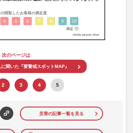
事の閲覧したお客様の満足度
4
5
6
7
8
9
10
🙂
満足
media weaver drive
次のページは
人に聞いた『要警戒スポットMAP』
2
3
4
5
災害の記事一覧を見る