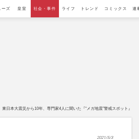
ニーズ
皇室
社会・事件
ライフ
トレンド
コミックス
連
東日本大震災から10年、専門家4人に聞いた『“メガ地震”警戒スポット』
2021/5/3