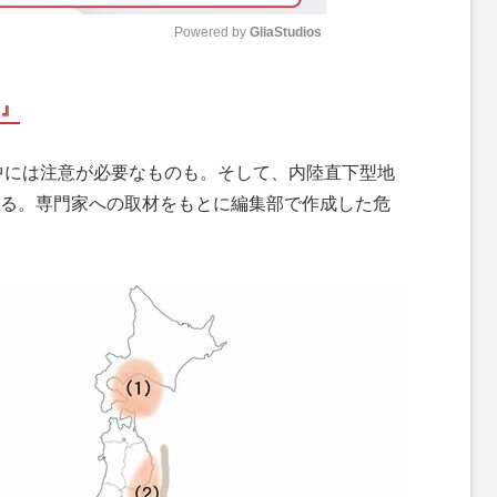
Powered by 
GliaStudios
M
P』
u
t
中には注意が必要なものも。そして、内陸直下型地
e
る。専門家への取材をもとに編集部で作成した危