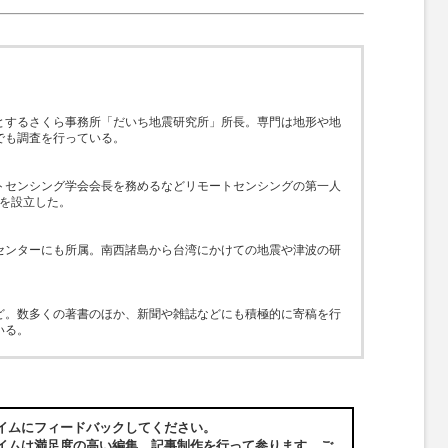
とするさくら事務所「だいち地震研究所」所長。専門は地形や地
でも調査を行っている。
トセンシング学会会長を務めるなどリモートセンシングの第一人
）を設立した。
センターにも所属。南西諸島から台湾にかけての地震や津波の研
ど。数多くの著書のほか、新聞や雑誌などにも積極的に寄稿を行
いる。
イムにフィードバックしてください。
イムは満足度の高い編集、記事制作を行って参ります。ご