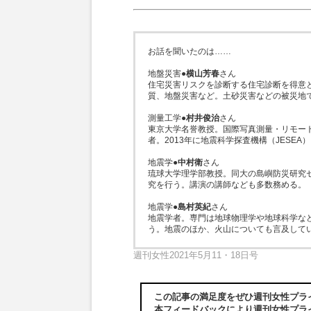
お話を聞いたのは……
地盤災害●
横山芳春
さん
住宅災害リスクを診断する住宅診断を得意
質、地盤災害など。土砂災害などの被災地
測量工学●
村井俊治
さん
東京大学名誉教授。国際写真測量・リモー
者。2013年に地震科学探査機構（JESEA
地震学●
中村衛
さん
琉球大学理学部教授。同大の島嶼防災研究
究を行う。講演の講師なども多数務める。
地震学●
島村英紀
さん
地震学者。専門は地球物理学や地球科学な
う。地震のほか、火山についても言及して
週刊女性2021年5月11・18日号
この記事の満足度をぜひ週刊女性プラ
本フィードバックにより週刊女性プラ