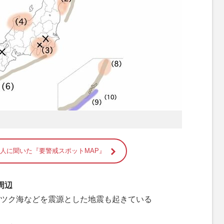
4人に聞いた『要警戒スポットMAP』
周辺
ツク海などを震源とした地震も起きている