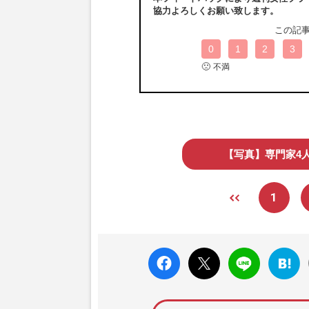
協力よろしくお願い致します。
この記
0
1
2
3
🙁
不満
【写真】専門家4
1
faceboo
X ポス
LINE
はてな
k いい
ト
ブック
ね
マーク
に追加