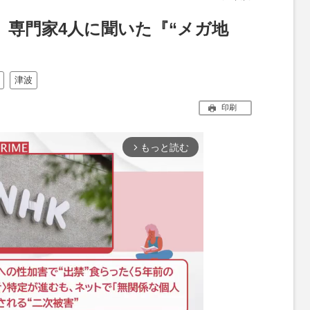
、専門家4人に聞いた『“メガ地
津波
印刷
もっと読む
arrow_forward_ios