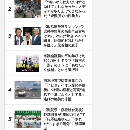
「“若いから仕方ないね”と
助けてくれなかった」メデ
ィアが取り上げてこなかっ
た『避難所での性暴力』
《政治家失言ランキング》
支持率急落の高市早苗首相
は3位、2位は“泣きマネ”の
議員、圧倒的1位は「品性
を疑う」元首相の息子
市議会議員の平均年収は約
700万円！ ドラマ『銀河の
一票』のように「あなたが
立候補」という選択肢
熊本地震で従業員死亡の
『ハビタ』イオン爆発事故
後に“社長の経歴と写真”削
除で「逃げようとしてる」
逃げの態勢に非難
《滋賀県・彦根総合高校》
野球部員が“集団万引き”で
「犯罪組織やん」下され
た“甘すぎる処分”に疑問噴
出