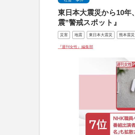
東日本大震災から10年
震”警戒スポット』
災害
地震
東日本大震災
熊本震災
『週刊女性』編集部