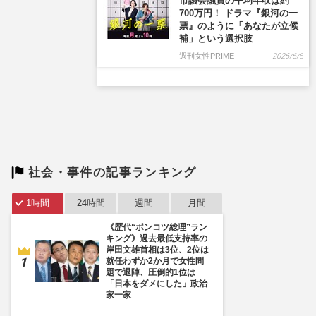
市議会議員の平均年収は約
700万円！ ドラマ『銀河の一
票』のように「あなたが立候
補」という選択肢
週刊女性PRIME
2026/6/8
社会・事件の記事ランキング
1時間
24時間
週間
月間
《歴代“ポンコツ総理”ラン
キング》過去最低支持率の
岸田文雄首相は3位、2位は
就任わずか2か月で女性問
題で退陣、圧倒的1位は
「日本をダメにした」政治
家一家