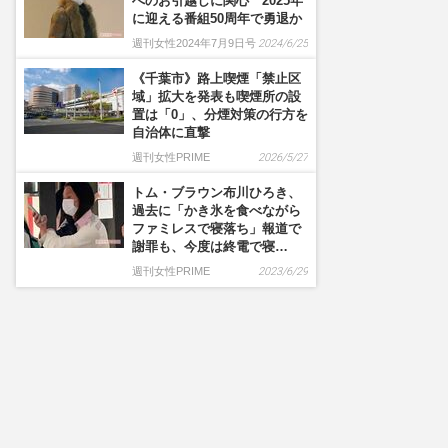
へのお引越しに関心 2025年
に迎える番組50周年で勇退か
週刊女性2024年7月9日号
2024/6/25
《千葉市》路上喫煙「禁止区
域」拡大を発表も喫煙所の設
置は「0」、分煙対策の行方を
自治体に直撃
週刊女性PRIME
2026/5/27
トム・ブラウン布川ひろき、
過去に「かき氷を食べながら
ファミレスで寝落ち」報道で
謝罪も、今度は終電で寝…
週刊女性PRIME
2023/6/29