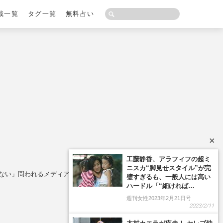
載一覧
タグ一覧
無料占い
×
工藤静香、アラフィフの超ミ
ニスカ“脚見せスタイル”が完
にない」問われるメディアの日本語力
璧すぎるも、一般人には高い
ハードル「“細ければ…
週刊女性2023年2月21日号
2023/2/11