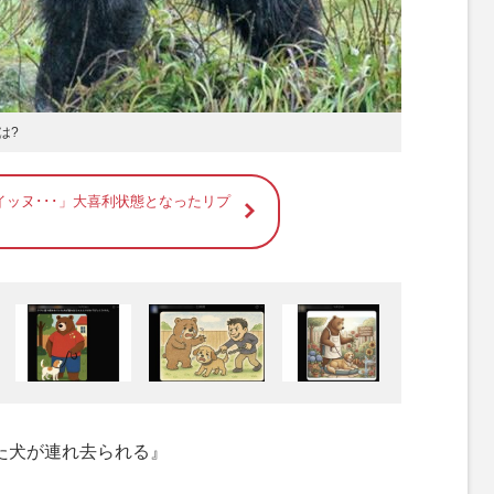
は?
イッヌ･･･」大喜利状態となったリプ
いた犬が連れ去られる』