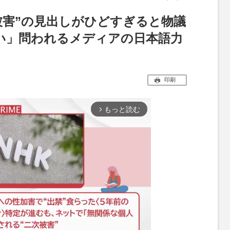
被害”の見出しがひどすぎると物議
い」問われるメディアの日本語力
印刷
もっと読む
arrow_forward_ios