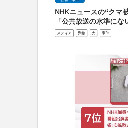
NHKニュースの“クマ
「公共放送の水準にな
メディア
動物
犬
事件