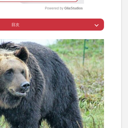
Powered by 
GliaStudios
目次
M
u
ス、クマが犬を飼う？
t
e