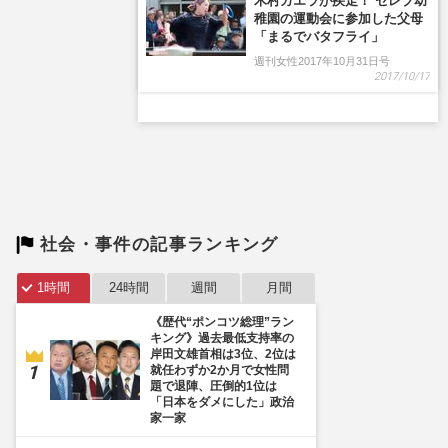
木村カエラが疾走！ セレブ幼
稚園の運動会に参加した父母
「まるでバタフライ」
週刊女性2017年10月31日号
2017/10/17
社会・事件の記事ランキング
1時間
24時間
週間
月間
《歴代“ポンコツ総理”ラン
キング》過去最低支持率の
岸田文雄首相は3位、2位は
就任わずか2か月で女性問
題で退陣、圧倒的1位は
「日本をダメにした」政治
家一家