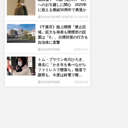
へのお引越しに関心 2025年
に迎える番組50周年で勇退か
週刊女性2024年7月9日号
2024/6/25
《千葉市》路上喫煙「禁止区
域」拡大を発表も喫煙所の設
置は「0」、分煙対策の行方を
自治体に直撃
週刊女性PRIME
2026/5/27
トム・ブラウン布川ひろき、
過去に「かき氷を食べながら
ファミレスで寝落ち」報道で
謝罪も、今度は終電で寝…
週刊女性PRIME
2023/6/29