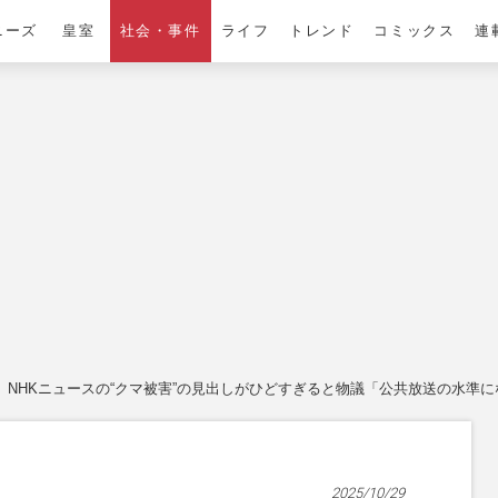
ニーズ
皇室
社会・事件
ライフ
トレンド
コミックス
連
NHKニュースの“クマ被害”の見出しがひどすぎると物議「公共放送の水準
2025/10/29