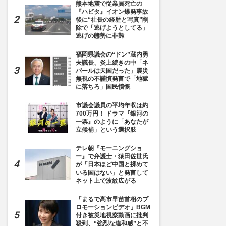
熊本地震で従業員死亡の
『ハビタ』イオン爆発事故
後に“社長の経歴と写真”削
除で「逃げようとしてる」
逃げの態勢に非難
福岡県議会の“ドン”蔵内勇
夫議長、炎上続きの中「ネ
パールは天国だった」震災
無視の不謹慎発言で「地獄
に落ちろ」国民憤慨
市議会議員の平均年収は約
700万円！ ドラマ『銀河の
一票』のように「あなたが
立候補」という選択肢
テレ朝『モーニングショ
ー』で弁護士・猿田佐世氏
が「日本ほど中国と揉めて
いる国はない」と発言して
ネット上で波紋広がる
「まるで高市早苗首相のプ
ロモーションビデオ」BGM
付き被災地視察動画に批判
殺到、“強烈な違和感”と不