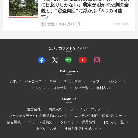
には怒りしかない」農家が明かす悲劇の全
貌と、“窃盗集団”に浮かぶ『3つの可能
性』
週刊女性2026年8月11日号
2026/7/29
公式アカウントをフォロー
Categories
芸能
ジャニーズ
皇室
社会・事件
ライフ
トレンド
コミックス
連載一覧
タグ一覧
無料占い
About us
運営会社
利用規約
プライバシーポリシー
パーソナルデータの外部送信について
コンテンツ制作・編集ポリシー
広告掲載
ニュース提供先
タレコミ
採用情報
お知らせ一覧
お問い合わせ
主婦と生活社公式サイト