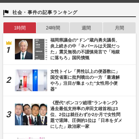
社会・事件の記事ランキング
1時間
24時間
週間
月間
福岡県議会の“ドン”蔵内勇夫議長、
炎上続きの中「ネパールは天国だっ
た」震災無視の不謹慎発言で「地獄
に落ちろ」国民憤慨
女性トイレ「男性以上の便器数に」
国交省案に批判噴出の一方「最適解
やろ」注目が集まった“女性用小便
器”
《歴代“ポンコツ総理”ランキング》
過去最低支持率の岸田文雄首相は3
位、2位は就任わずか2か月で女性問
題で退陣、圧倒的1位は「日本をダメ
にした」政治家一家