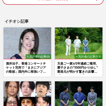
《群馬・伊勢崎》42歳・元エリート店長が
休職中に抱え込んだ「健康と将来」への悲
観…幼い2人を手にかけた…
イチオシ記事
週刊女性2026年7月28日・8月4日号
2026/7/15
《江別市・集団暴行死》川村葉音被告“懲
役30年”の判決に「甘すぎる」「遺族が報
われない」疑問噴出、惨す…
週刊女性PRIME
2026/6/26
⭐ 高評価の記事(8)
⭐ 高評価の記事(8.6)
酒井法子、香港コンサートチ
天皇ご一家が2年連続ご着用、
【北海道旭川・女子高生殺害事件】内田梨
ケット完売で「まさにアジア
愛子さまの“5500円かりゆし”
の歌姫」国内外に根強いファ
製造元が明かす驚きの反響
瑚被告に懲役27年判決を下した女性裁判長
ンで完全復活か
「まさかうちの商品とは…」
に「星一つ」矛先を向ける…
週刊女性PRIME
2026/6/25
《茨城県水戸市》88歳の父を殺害した54歳
男性「真夜中に自転車で徘徊」「近所施設
から水を汲む」住民が目撃…