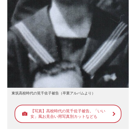
東筑高校時代の筧千佐子被告（卒業アルバムより）
【写真】高校時代の筧千佐子被告。「いい
女」風お見合い用写真別カットなども