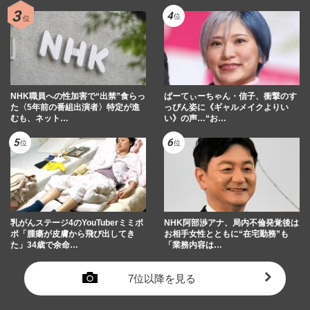
NHK職員への性加害で“出禁”食らっ
ぱーてぃーちゃん・信子、衝撃のす
た〈5年前の番組出演者〉特定が進
っぴん姿に《ギャルメイクよりい
むも、ネット…
い》の声…“お…
乳がんステージ4のYouTuberミミポ
NHK阿部渉アナ、局内不倫発覚後は
ポ「腫瘍が皮膚から飛び出してき
お相手女性とともに“在宅勤務”も
た」34歳で余命…
「業務内容は…
7位以降を見る