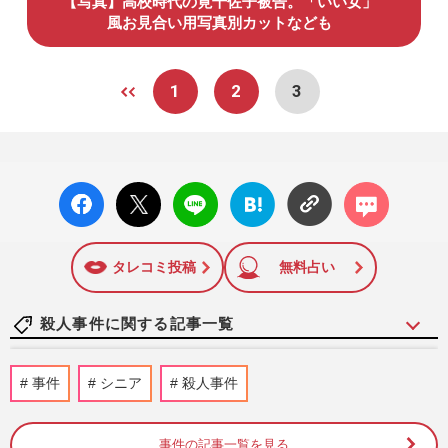
【写真】高校時代の筧千佐子被告。「いい女」
風お見合い用写真別カットなども
1
2
3
facebo
X ポス
LINE
はてな
コメン
ok い
ト
ブック
ト
いね
マーク
に追加
タレコミ投稿
無料占い
殺人事件に関する記事一覧
《千葉県柏市の大便点滴殺人》「便注入、
事件
シニア
殺人事件
死ぬか」検索で逮捕の看護師・古川美由紀
容疑者、周囲が明かした『…
週刊女性PRIME
2026/7/28
事件の記事一覧を見る