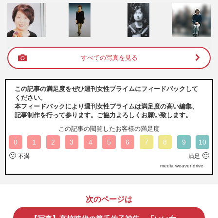
すべての写真を見る
この記事の満足度をぜひ週刊女性プライムにフィードバックして
ください。
本フィードバックにより週刊女性プライムは満足度の高い編集、
記事制作を行って参ります。ご協力よろしくお願い致します。
この記事の閲覧したお客様の満足度
0
1
2
3
4
5
6
7
8
9
10
🙁
🙂
不満
満足
media weaver drive
次のページは