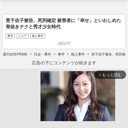
筧千佐子被告、死刑確定 被害者に「幸せ」といわしめた
骨抜きテクと秀才少女時代
事件
シニア
殺人事件
2021/7/7
週刊女性PRIME
社会・事件
事件
殺人事件
筧千佐子被告、死刑確
広告の下にコンテンツが続きます
もっと読む
arrow_forward_ios