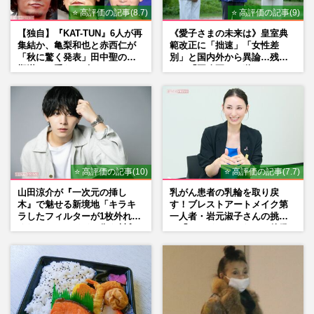
⭐ 高評価の記事(8.7)
⭐ 高評価の記事(9)
週刊女性2026年7月7日・14日号
2026/6/24
【独自】『KAT-TUN』6人が再
《愛子さまの未来は》皇室典
集結か、亀梨和也と赤西仁が
範改正に「拙速」「女性差
「秋に驚く発表」田中聖の刑
別」と国内外から異論…残さ
期満了と重なる“匂わせ”では
れた「再改正」の道
ない理由
⭐ 高評価の記事(10)
⭐ 高評価の記事(7.7)
山田涼介が『一次元の挿し
乳がん患者の乳輪を取り戻
木』で魅せる新境地「キラキ
す！ブレストアートメイク第
ラしたフィルターが1枚外れて
一人者・岩元淑子さんの挑戦
くれたら」アイドル像を封印
と「ハードルしかない」啓発
した覚悟
の“壁”