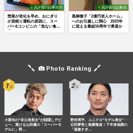
⭐ 高評価の記事(8.9)
⭐ 高評価の記事(8)
惣菜が老化を早め、おにぎり
黒柳徹子「2億円老人ホーム」
が居眠り運転の原因に、スー
へのお引越しに関心 2025年
パー&コンビニの「危ない食
に迎える番組50周年で勇退か
品」
Photo Ranking
小栗旬の“非公表長女”が顔隠しデビ
野村周平、ユニクロ“モデル美女”・
ュー、透ける山田優の「スーパーモ
石田夢実と熱愛報道！下半身強調の
デルに」野…
「過激すぎ…