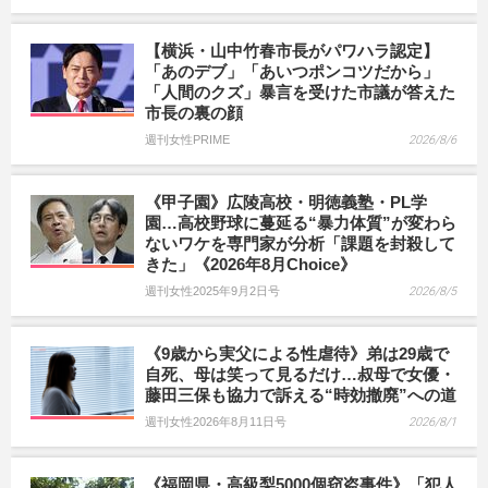
【横浜・山中竹春市長がパワハラ認定】
「あのデブ」「あいつポンコツだから」
「人間のクズ」暴言を受けた市議が答えた
市長の裏の顔
週刊女性PRIME
2026/8/6
《甲子園》広陵高校・明徳義塾・PL学
園…高校野球に蔓延る“暴力体質”が変わら
ないワケを専門家が分析「課題を封殺して
きた」《2026年8月Choice》
週刊女性2025年9月2日号
2026/8/5
《9歳から実父による性虐待》弟は29歳で
自死、母は笑って見るだけ…叔母で女優・
藤田三保も協力で訴える“時効撤廃”への道
週刊女性2026年8月11日号
2026/8/1
《福岡県・高級梨5000個窃盗事件》「犯人