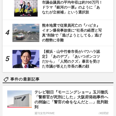
市議会議員の平均年収は約700万円！
ドラマ『銀河の一票』のように「あ
なたが立候補」という選択肢
熊本地震で従業員死亡の『ハビタ』
イオン爆発事故後に“社長の経歴と写
真”削除で「逃げようとしてる」逃げ
の態勢に非難
【横浜・山中竹春市長がパワハラ認
定】「あのデブ」「あいつポンコツ
だから」「人間のクズ」暴言を受け
た市議が答えた市長の裏の顔
事件の最新記事
テレビ朝日『モーニングショー』玉川徹氏
「警察官が死刑にした」大阪府発砲事件へ
の持論に「警官の命をなんだと…」批判殺
到
週刊女性PRIME
0時間前