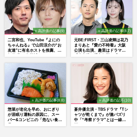
⭐ 高評価の記事(9)
⭐ 高評価の記事(8.7)
二宮和也、YouTube『よにの
元BE:FIRST・三山凌輝は花乃
ちゃんねる』で山田涼介の“お
まりあと『愛の不時着』大阪
友達”に有名ホストを推薦、歌
公演も出演、趣里はドラマ
舞伎町に“急接近”でファン
『大空港』番宣行脚に「メン
「関わらないで！」
タル強すぎ」の実情
⭐ 高評価の記事(8.8)
⭐ 高評価の記事(10)
惣菜が老化を早め、おにぎり
蒼井優主演・TBSドラマ『Tシ
が居眠り運転の原因に、スー
ャツが乾くまで』が激バズリ
パー&コンビニの「危ない食
中「“考察ドラマ”とは一線を
品」
画している」散りばめられた
伏線よりも大事な要素