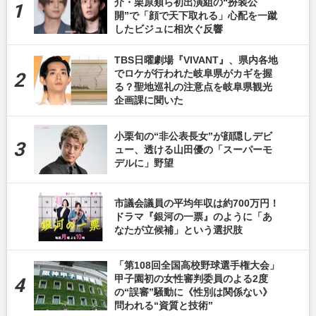
介・栗原類ら初出演組の“扮装公
開”で「顔で天下取れる」心配を一蹴
したビジュに相次ぐ反響
TBS日曜劇場『VIVANT』、県内各地
でロケが行われた岐阜県がカギを握
る？聖地巡礼の注意点を岐阜県観光
企画課に聞いた
小栗旬の“非公表長女”が顔隠しデビ
ュー、透ける山田優の「スーパーモ
デルに」野望
市議会議員の平均年収は約700万円！
ドラマ『銀河の一票』のように「あ
なたが立候補」という選択肢
「第108回全国高校野球選手権大会」
甲子園初の女性審判委員のよる2度
の“誤審”騒動に《性別は関係ない》
問われる“資質と技術”