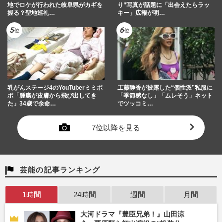
地でロケが行われた岐阜県がカギを
り”写真が話題に「出会えたらラッ
握る？聖地巡礼…
キー」広報が明…
乳がんステージ4のYouTuberミミポ
工藤静香が披露した“個性派”私服に
ポ「腫瘍が皮膚から飛び出してき
「季節感なし」「ムレそう」ネット
た」34歳で余命…
でツッコミ…
7位以降を見る
芸能の記事ランキング
1時間
24時間
週間
月間
大河ドラマ『豊臣兄弟！』山田涼