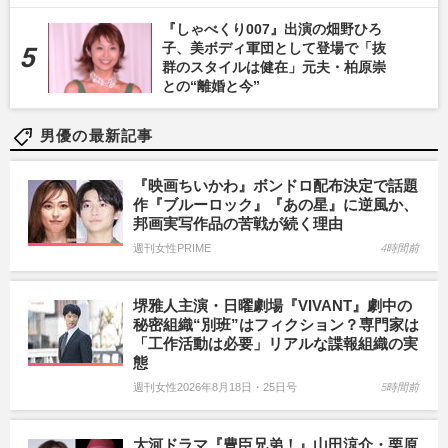
『しゃべくり007』出演の畑野ひろ
子、美ボディ軍団として登場で「抜
群のスタイルは健在」元夫・柏原崇
との“離婚と今”
男優の最新記事
『映画ちいかわ』ボンドロ配布決定で話題
作『ブルーロック』『あの星』に逆風か、
邦画実写作品の苦戦が続く理由
週刊女性PRIME
4時間前
堺雅人主演・日曜劇場『VIVANT』劇中の
秘密組織“別班”はフィクション？専門家は
「工作活動は必要」リアルな諜報組織の実
態
週刊女性2026年8月18日・25日号
5時間前
大河ドラマ『豊臣兄弟！』山田涼介・栗原