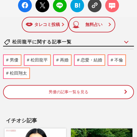
facebo
X ポス
LINE
はてな
コメン
陣の執筆記事を配信するほか、女性週刊誌『週刊女性』の誌
ok い
ト
ブック
ト
面に掲載された記事から、インターネット利用者層にとって
いね
マーク
特に関心の高い題材の記事を、WEB向けにリライトして配信
に追加
しています！
タレコミ投稿
無料占い
松田龍平に関する記事一覧
《有名人兄弟「好き」ランキング》柄本
男優
松田龍平
再婚
恋愛・結婚
不倫
佑・時生、小泉進次郎兄弟を抑えた1位は
中川家「仲の良さが感じられ…
松田翔太
週刊女性2026年3月17日号
2026/3/6
男優の記事一覧を見る
「大人の土下座、初めて見ました」松田ゆ
う姫、『5時に夢中!』でのエピソードトー
クに《人としてどこかズレ…
週刊女性PRIME
2025/5/11
イチオシ記事
奈緒『東京サラダボウル』での“緑髪”化に
「パッと見分からん」ネット違和感も、こ