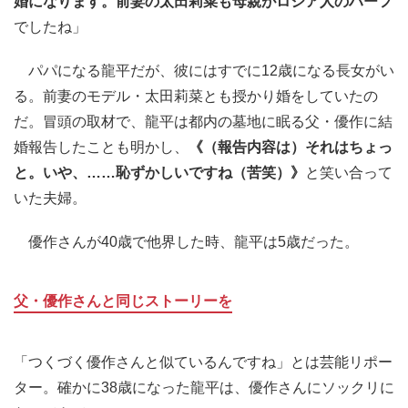
婚になります。前妻の太田莉菜も母親がロシア人のハーフ
でしたね」
パパになる龍平だが、彼にはすでに12歳になる長女がい
る。前妻のモデル・太田莉菜とも授かり婚をしていたの
だ。冒頭の取材で、龍平は都内の墓地に眠る父・優作に結
婚報告したことも明かし、
《（報告内容は）それはちょっ
と。いや、……恥ずかしいですね（苦笑）》
と笑い合って
いた夫婦。
優作さんが40歳で他界した時、龍平は5歳だった。
父・優作さんと同じストーリーを
「つくづく優作さんと似ているんですね」とは芸能リポー
ター。確かに38歳になった龍平は、優作さんにソックリに