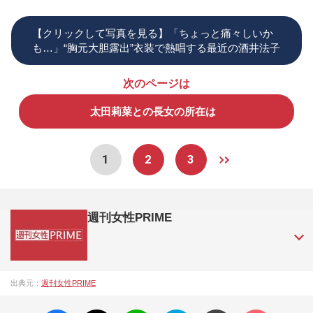
【クリックして写真を見る】「ちょっと痛々しいか
も…」“胸元大胆露出”衣装で熱唱する最近の酒井法子
次のページは
太田莉菜との長女の所在は
1
2
3
週刊女性PRIME
『週刊女性PRIME（シュージョプライム）』は、2015年（平
出典元：
週刊女性PRIME
成27年）1月に開設された主婦と生活社が運営する日本のニュ
ースサイトです。『週刊女性PRIME』編集者が担当する連載