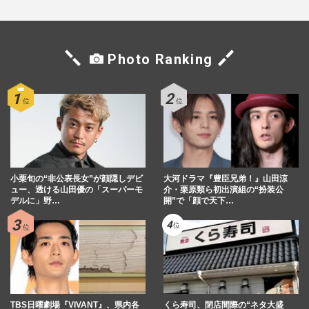
Photo Ranking
小栗旬の“非公表長女”が顔隠しデビ
大河ドラマ『豊臣兄弟！』山田涼
ュー、透ける山田優の「スーパーモ
介・栗原類ら初出演組の“扮装公
デルに」野…
開”で「顔で天下…
TBS日曜劇場『VIVANT』、県内各
くら寿司、閉店間際の“ネタ大盛