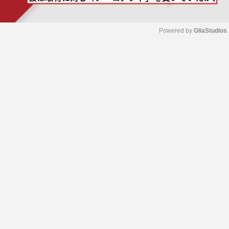
Powered by 
GliaStudios
M
u
t
e