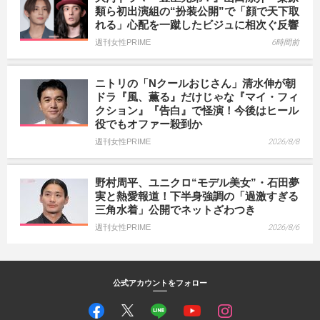
類ら初出演組の“扮装公開”で「顔で天下取
れる」心配を一蹴したビジュに相次ぐ反響
週刊女性PRIME
6時間前
ニトリの「Nクールおじさん」清水伸が朝
ドラ『風、薫る』だけじゃな『マイ・フィ
クション』『告白』で怪演！今後はヒール
役でもオファー殺到か
週刊女性PRIME
2026/8/8
野村周平、ユニクロ“モデル美女”・石田夢
実と熱愛報道！下半身強調の「過激すぎる
三角水着」公開でネットざわつき
週刊女性PRIME
2026/8/6
公式アカウントをフォロー