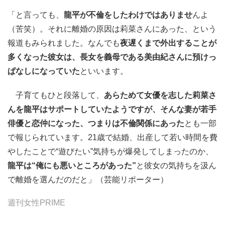
「と言っても、
龍平が不倫をしたわけではありませ
んよ
（苦笑）。それに離婚の原因は莉菜さんにあった、という
報道もみられました。なんでも
夜遅くまで外出することが
多くなった彼女は、長女を義母である美由紀さんに預けっ
ぱなしになっていた
といいます。
子育てもひと段落して、
あらためて女優を志した莉菜さ
んを龍平はサポートしていたようですが、そんな妻が若手
俳優と恋仲になった、つまりは不倫関係にあった
とも一部
で報じられています。21歳で結婚、出産して若い時間を費
やしたことで“遊びたい”気持ちが爆発してしまったのか、
龍平は“俺にも悪いところがあった”
と彼女の気持ちを汲ん
で離婚を選んだのだと」（芸能リポーター）
週刊女性PRIME