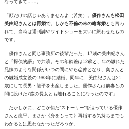
なってきて……。
「顔だけの話じゃありませんよ（苦笑）。
優作さんも松田
美由紀さんとは再婚で、しかも不倫の末の略奪婚
とも言わ
れて、当時は週刊誌やワイドショーを大いに賑わせたもの
です。
優作さんと同じ事務所の後輩だった、17歳の美由紀さん
と『探偵物語』で共演。その年齢差は12歳と、年の離れた
兄妹のような関係がいつの間にやら恋仲となり、奥さんと
の離婚成立後の1983年に結婚。同年に、美由紀さんは21
歳にして長男・龍平を出産しました。優作さんは前妻との
間に設けた7歳の長女とも離れることになったのです」
たかしかに、どこか似た“ストーリー”を辿っている優作
さんと龍平。まさか《身をもって》再婚する気持ちまでも
わかるとは思わなかっただろうが。