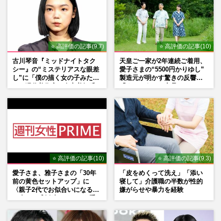
れぞ“カメレオン女優”…
週刊女性PRIME
2024/12/18
⭐ 高評価の記事(9.7)
⭐ 高評価の記事(10)
松田龍平との明暗別れる松田翔太、不仲・
別居報じられた妻・秋元梢と元サヤへ『リ
古川琴音『ミッドナイトタク
天皇ご一家が2年連続ご着用、
ックオウエンス』主催のハ…
シー』の“ミステリアスな眼差
愛子さまの“5500円かりゆし”
し”に「僕の描く女の子みた
製造元が明かす驚きの反響
週刊女性2023年11月14日号
2023/10/31
い」現代美術家・奈良美智氏
「まさかうちの商品とは…」
もSNSで“公認”
松田翔太と秋元梢に“別居”報道、妹・ゆう
姫は「歩きタバコ注意されて逆ギレ」の俺
様気質に不安
週刊女性PRIME
2022/5/26
⭐ 高評価の記事(10)
⭐ 高評価の記事(9.3)
愛子さま、雅子さまの「30年
「皮をめくって洗え」「添い
前の黄色セットアップ」に
寝して」介護職の半数が性的
〈親子2代でお似合いになる〉
嫌がらせや暴力を経験
の声、ご成婚時のドレスも手
がけた森英恵さんとの絆