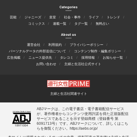
Categories
芸能
ジャニーズ
皇室
社会・事件
ライフ
トレンド
コミックス
連載一覧
タグ一覧
無料占い
About us
運営会社
利用規約
プライバシーポリシー
パーソナルデータの外部送信について
コンテンツ制作・編集ポリシー
広告掲載
ニュース提供先
タレコミ
採用情報
お知らせ一覧
お問い合わせ
主婦と生活社公式サイト
主婦と生活社関連サイト
ABJマークは、この電子書店・電子書籍配信サービス
が、著作権者からコンテンツ使用許諾を得た正規版配信
サービスであることを示す登録商標（登録番号 第
6091713号）です。ABJマークについて、詳しくはこち
らを御覧ください。
https://aebs.or.jp/