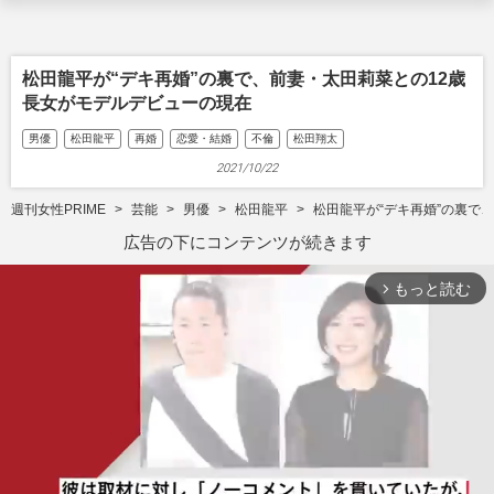
松田龍平が“デキ再婚”の裏で、前妻・太田莉菜との12歳
長女がモデルデビューの現在
男優
松田龍平
再婚
恋愛・結婚
不倫
松田翔太
2021/10/22
週刊女性PRIME
芸能
男優
松田龍平
松田龍平が“デキ再婚”の裏で
広告の下にコンテンツが続きます
もっと読む
arrow_forward_ios