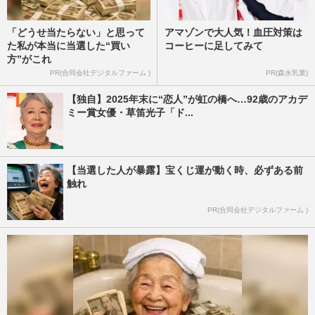
「どうせ当たらない」と思って
アマゾンで大人気！血圧対策は
た私が本当に当選した“買い
コーヒーに足してみて
方”がこれ
PR(合同会社デジタルファーム )
PR(森永乳業)
【独自】2025年末に“恋人”が虹の橋へ…92歳のアカデ
ミー賞女優・草笛光子「ド...
【当選した人が暴露】宝くじ運が動く時、必ずある前
触れ
PR(合同会社デジタルファーム )