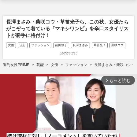
長澤まさみ・柴咲コウ・草笛光子ら、この秋、女優たち
がこぞって着ている「マキシワンピ」を辛口スタイリス
トが勝手に格付け！
女優
流行
ファッション
前田敦子
長澤まさみ
草笛光子
柴咲コウ
2022/10/15
週刊女性PRIME
芸能
女優
ファッション
長澤まさみ・柴咲コウ・
もっと読む
arrow_forward_ios