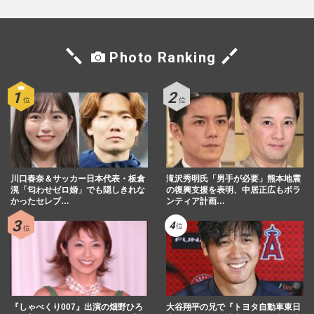
Photo Ranking
川口春奈＆サッカー日本代表・板倉
滝沢秀明氏「男手が必要」熊本地震
滉「匂わせゼロ婚」でも隠しきれな
の復興支援を表明、中居正広もボラ
かったセレブ…
ンティア計画…
『しゃべくり007』出演の畑野ひろ
大谷翔平の兄で『トヨタ自動車東日