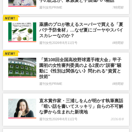
子の記念か、家族愛と子煩悩パパ秘話
週刊女性PRIME
7時間前
薬膳のプロが教えるスーパーで買える「夏
バテ予防食材」…なぜ夏にゴーヤやスパイ
スカレーなのか？
週刊女性2026年8月11日号
8時間前
「第108回全国高校野球選手権大会」甲子
園初の女性審判委員のよる2度の“誤審”騒
動に《性別は関係ない》問われる“資質と
技術”
週刊女性PRIME
8時間前
直木賞作家・三浦しをんが明かす執筆裏話
「暗い話を書いてスッキリ」自らの不可解
な夢から生まれた新境地
週刊女性2026年8月11日号
2026/8/8