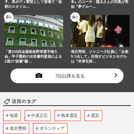
子、美ボディ軍団として登場で「抜
本』のコーチ・龍太さんの写真が突
群のスタイル…
如『夢グルー…
「第108回全国高校野球選手権大
滝沢秀明、ジャニーズ社員に「企画
会」甲子園初の女性審判委員のよる
5つ出して」目指すビジネスモデル
2度の“誤審”騒…
は『米津玄師…
7位以降を見る
注目のタグ
地震
中居正広
熊本震災
震災
滝沢秀明
ボランティア