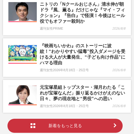
ニトリの「Nクールおじさん」清水伸が朝
ドラ『風、薫る』だけじゃな『マイ・フィ
クション』『告白』で怪演！今後はヒール
役でもオファー殺到か
週刊女性PRIME
2026/8/8
『映画ちいかわ』のストーリーに波
紋！“わかりやすい猛毒”投入ダメージを受
ける大人が大量発生、“子ども向け作品”に
ハマる理由
週刊女性2026年8月18日・25日号
2026/8/8
元宝塚星組トップスター・湖月わたる「こ
れが宝塚なんだ」振り返るかけがえのない
日々、夢の現在地と“男役”への思い
週刊女性2026年8月18日・25日号
2026/8/8
新着をもっと見る