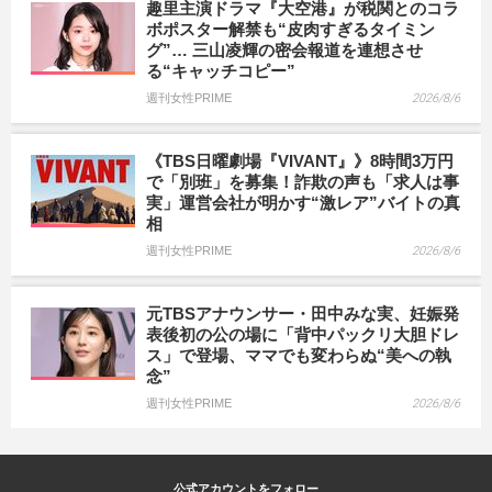
趣里主演ドラマ『大空港』が税関とのコラ
ボポスター解禁も“皮肉すぎるタイミン
グ”… 三山凌輝の密会報道を連想させ
る“キャッチコピー”
週刊女性PRIME
2026/8/6
《TBS日曜劇場『VIVANT』》8時間3万円
で「別班」を募集！詐欺の声も「求人は事
実」運営会社が明かす“激レア”バイトの真
相
週刊女性PRIME
2026/8/6
元TBSアナウンサー・田中みな実、妊娠発
表後初の公の場に「背中パックリ大胆ドレ
ス」で登場、ママでも変わらぬ“美への執
念”
週刊女性PRIME
2026/8/6
公式アカウントをフォロー