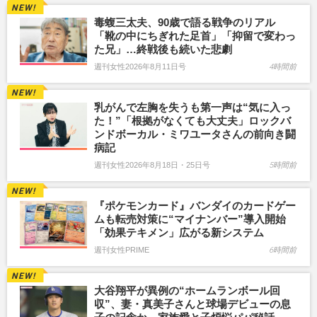
毒蝮三太夫、90歳で語る戦争のリアル
「靴の中にちぎれた足首」「抑留で変わっ
た兄」…終戦後も続いた悲劇
週刊女性2026年8月11日号
4時間前
乳がんで左胸を失うも第一声は“気に入っ
た！”「根拠がなくても大丈夫」ロックバ
ンドボーカル・ミワユータさんの前向き闘
病記
週刊女性2026年8月18日・25日号
5時間前
『ポケモンカード』バンダイのカードゲー
ムも転売対策に“マイナンバー”導入開始
「効果テキメン」広がる新システム
週刊女性PRIME
6時間前
大谷翔平が異例の“ホームランボール回
収”、妻・真美子さんと球場デビューの息