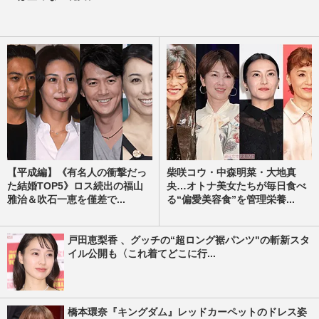
【平成編】《有名人の衝撃だっ
柴咲コウ・中森明菜・大地真
た結婚TOP5》ロス続出の福山
央…オトナ美女たちが毎日食べ
雅治＆吹石一恵を僅差で...
る“偏愛美容食”を管理栄養...
戸田恵梨香 、グッチの“超ロング裾パンツ"の斬新スタ
イル公開も〈これ着てどこに行...
橋本環奈『キングダム』レッドカーペットのドレス姿