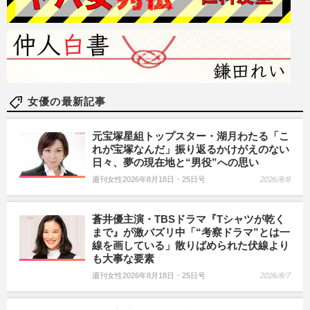
女優の最新記事
元宝塚星組トップスター・湖月わたる「こ
れが宝塚なんだ」振り返るかけがえのない
日々、夢の現在地と“男役”への思い
週刊女性2026年8月18日・25日号
2026/8/8
蒼井優主演・TBSドラマ『Tシャツが乾く
まで』が激バズリ中「“考察ドラマ”とは一
線を画している」散りばめられた伏線より
も大事な要素
週刊女性2026年8月18日・25日号
2026/8/7