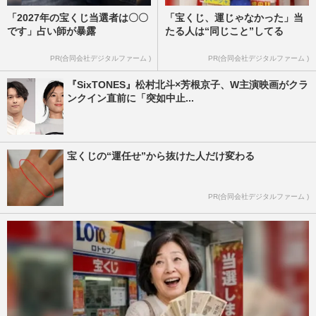
「2027年の宝くじ当選者は〇〇
「宝くじ、運じゃなかった」当
です」占い師が暴露
たる人は“同じこと”してる
PR(合同会社デジタルファーム )
PR(合同会社デジタルファーム )
『SixTONES』松村北斗×芳根京子、W主演映画がクラ
ンクイン直前に「突如中止...
宝くじの“運任せ”から抜けた人だけ変わる
PR(合同会社デジタルファーム )