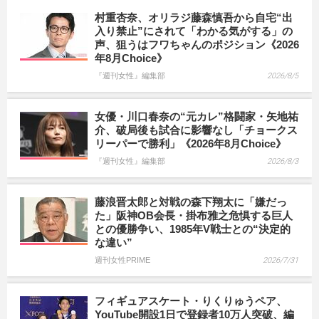
村重杏奈、オリラジ藤森慎吾から自宅“出
入り禁止”にされて「わかる気がする」の
声、狙うはフワちゃんのポジション《2026
年8月Choice》
『週刊女性』編集部
2026/8/5
女優・川口春奈の“元カレ”格闘家・矢地祐
介、破局後も試合に影響なし「チョークス
リーパーで勝利」《2026年8月Choice》
『週刊女性』編集部
2026/8/3
藤浪晋太郎と対戦の森下翔太に「嫌だっ
た」阪神OB会長・掛布雅之危惧する巨人
との優勝争い、1985年V戦士との“決定的
な違い”
週刊女性PRIME
2026/7/31
フィギュアスケート・りくりゅうペア、
YouTube開設1日で登録者10万人突破、編