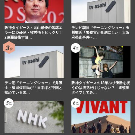
阪神タイガース・元山飛優の落球エ
テレビ朝日『モーニングショー』玉
ラーに DeNA・牧秀悟もビックリ！
川徹氏「警察官が死刑にした」大阪
2連覇目指す藤…
府発砲事件へ…
テレ朝『モーニングショー』で弁護
阪神タイガースの18年ぶり優勝を祝
士・猿田佐世氏が「日本ほど中国と
うのは虎党だけじゃない？「道頓堀
揉めている国…
ダイブしてみ…