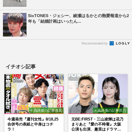
SixTONES・ジェシー、綾瀬はるかとの熱愛報道から2
年も「結婚計画はいったん...
Recommended by
イチオシ記事
⭐ 高評価の記事(8.3)
⭐ 高評価の記事(8.7)
今週発売『週刊女性』8/18,25
元BE:FIRST・三山凌輝は花乃
合併号の表紙と中身はコチ
まりあと『愛の不時着』大阪
ラ！
公演も出演、趣里はドラマ