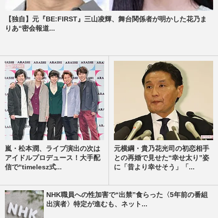
【独自】元『BE:FIRST』三山凌輝、舞台関係者が明かした花乃ま
りあ“密会報道...
嵐・松本潤、ライブ演出の次は
元横綱・貴乃花光司の初恋相手
アイドルプロデュース！大手配
との再婚で見せた“幸せ太り”姿
信で“timelesz式...
に「昔より幸せそう」「...
NHK職員への性加害で“出禁”食らった〈5年前の番組
出演者〉特定が進むも、ネット...