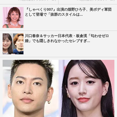
『しゃべくり007』出演の畑野ひろ子、美ボディ軍団
として登場で「抜群のスタイルは...
川口春奈＆サッカー日本代表・板倉滉「匂わせゼロ
婚」でも隠しきれなかったセレブすぎ...