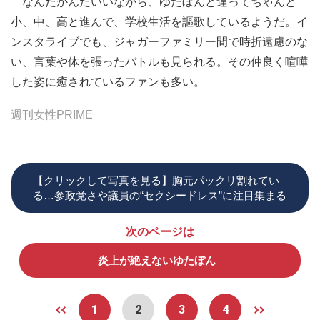
なんだかんだいいながら、ゆたぼんと違ってちゃんと
小、中、高と進んで、学校生活を謳歌しているようだ。イ
ンスタライブでも、ジャガーファミリー間で時折遠慮のな
い、言葉や体を張ったバトルも見られる。その仲良く喧嘩
した姿に癒されているファンも多い。
週刊女性PRIME
【クリックして写真を見る】胸元パックリ割れてい
る…参政党さや議員の“セクシードレス”に注目集まる
次のページは
炎上が絶えないゆたぼん
1
2
3
4