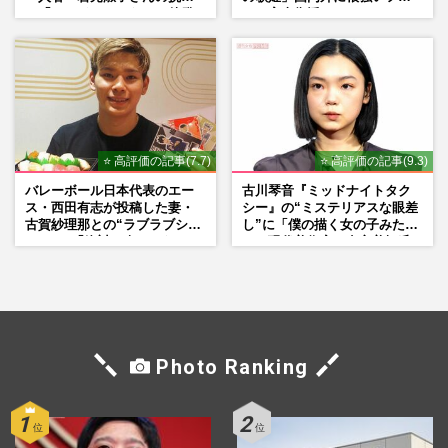
と「ハードルしかない」啓発
ンで完全復活か
の“壁”
⭐ 高評価の記事(7.7)
⭐ 高評価の記事(9.3)
バレーボール日本代表のエー
古川琴音『ミッドナイトタク
ス・西田有志が投稿した妻・
シー』の“ミステリアスな眼差
古賀紗理那との“ラブラブショ
し”に「僕の描く女の子みた
ット”に「絶対に今じゃない」
い」現代美術家・奈良美智氏
「空気読んで」ネット上で批
もSNSで“公認”
判殺到の理由
Photo Ranking