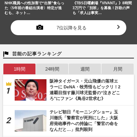
NHK職員への性加害で“出禁”食らっ
《TBS日曜劇場『VIVANT』》8時間
た〈5年前の番組出演者〉特定が進
3万円で「別班」を募集！詐欺の声
むも、ネット…
も「求人は事実…
7位以降を見る
芸能の記事ランキング
1時間
24時間
週間
月間
阪神タイガース・元山飛優の落球エ
ラーに DeNA・牧秀悟もビックリ！2
連覇目指す藤川球児監督の“泣きどこ
ろ”にファン《鳥谷2世求む》
テレビ朝日『モーニングショー』玉
川徹氏「警察官が死刑にした」大阪
府発砲事件への持論に「警官の命を
なんだと…」批判殺到