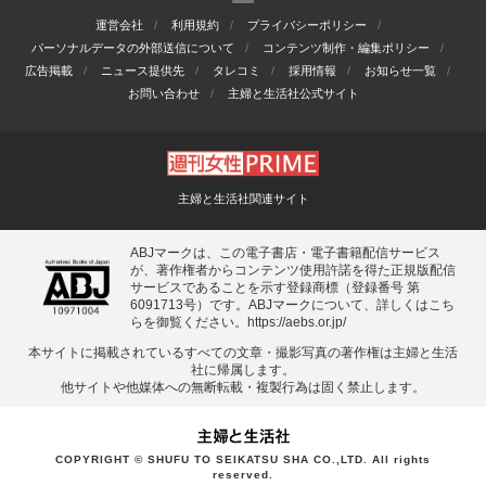
運営会社
利用規約
プライバシーポリシー
パーソナルデータの外部送信について
コンテンツ制作・編集ポリシー
広告掲載
ニュース提供先
タレコミ
採用情報
お知らせ一覧
お問い合わせ
主婦と生活社公式サイト
主婦と生活社関連サイト
ABJマークは、この電子書店・電子書籍配信サービス
が、著作権者からコンテンツ使用許諾を得た正規版配信
サービスであることを示す登録商標（登録番号 第
6091713号）です。ABJマークについて、詳しくはこち
らを御覧ください。
https://aebs.or.jp/
本サイトに掲載されているすべての⽂章・撮影写真の著作権は主婦と⽣活
社に帰属します。
他サイトや他媒体への無断転載・複製⾏為は固く禁⽌します。
COPYRIGHT © SHUFU TO SEIKATSU SHA CO.,LTD. All rights
reserved.