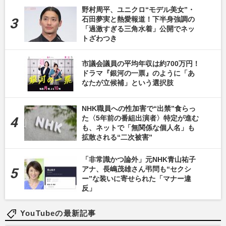
野村周平、ユニクロ“モデル美女”・
石田夢実と熱愛報道！下半身強調の
「過激すぎる三角水着」公開でネッ
トざわつき
市議会議員の平均年収は約700万円！
ドラマ『銀河の一票』のように「あ
なたが立候補」という選択肢
NHK職員への性加害で“出禁”食らっ
た〈5年前の番組出演者〉特定が進む
も、ネットで「無関係な個人名」も
拡散される“二次被害”
「非常識かつ論外」元NHK青山祐子
アナ、長嶋茂雄さん弔問も“セクシ
ー”な装いに寄せられた「マナー違
反」
YouTubeの最新記事