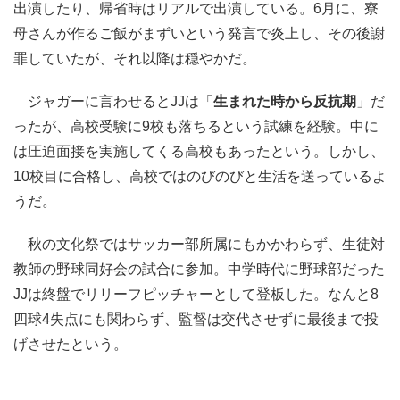
出演したり、帰省時はリアルで出演している。6月に、寮
母さんが作るご飯がまずいという発言で炎上し、その後謝
罪していたが、それ以降は穏やかだ。
ジャガーに言わせるとJJは「
生まれた時から反抗期
」だ
ったが、高校受験に9校も落ちるという試練を経験。中に
は圧迫面接を実施してくる高校もあったという。しかし、
10校目に合格し、高校ではのびのびと生活を送っているよ
うだ。
秋の文化祭ではサッカー部所属にもかかわらず、生徒対
教師の野球同好会の試合に参加。中学時代に野球部だった
JJは終盤でリリーフピッチャーとして登板した。なんと8
四球4失点にも関わらず、監督は交代させずに最後まで投
げさせたという。