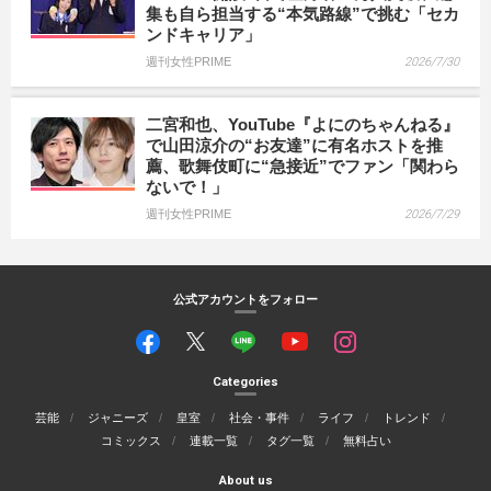
集も自ら担当する“本気路線”で挑む「セカ
ンドキャリア」
週刊女性PRIME
2026/7/30
二宮和也、YouTube『よにのちゃんねる』
で山田涼介の“お友達”に有名ホストを推
薦、歌舞伎町に“急接近”でファン「関わら
ないで！」
週刊女性PRIME
2026/7/29
公式アカウントをフォロー
Categories
芸能
ジャニーズ
皇室
社会・事件
ライフ
トレンド
コミックス
連載一覧
タグ一覧
無料占い
About us