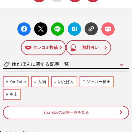
facebo
X ポス
LINE
はてな
コメン
ok い
ト
ブック
ト
いね
マーク
に追加
タレコミ投稿
無料占い
ゆたぼんに関する記事一覧
【不登校】群馬発「ユニパス」にゆたぼん
YouTube
人物
ゆたぼん
ジャガー横田
異論！ 知事の提案にネットも波紋
週刊女性PRIME
2026/1/22
炎上
元不登校YouTuberゆたぼん、バイク事故
YouTubeの記事一覧を見る
入院で“見舞金”振込募集が物議の一方「別
人級」二重整形報告に驚愕
週刊女性PRIME
2025/12/14