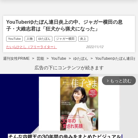
YouTuberゆたぼん連日炎上の中、ジャガー横田の息
子・大維志君は「狂犬から猟犬になった」
YouTube
人物
ゆたぼん
ジャガー横田
炎上
たいらひとし（フリーライター）
2022/11/12
週刊女性PRIME
芸能
YouTube
ゆたぼん
YouTuberゆたぼん
広告の下にコンテンツが続きます
もっと読む
arrow_forward_ios