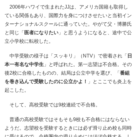
2006年ハワイで生まれたJJは、アメリカ国籍も取得し
ている関係もあり、国際力を身につけさせたいと当初イン
ターナショナルスクールに通っていた。やがて父・博勝氏
と同じ「
医者になりたい
」と思うようになると、途中で公
立小学校に転校した。
中学受験の様子は「スッキリ」（NTV）で密着され「
日
本一有名な中学生
」と呼ばれた。第一志望は不合格。その
後2校に合格したものの、結局は公立中学を選び、「
番組
を巻き込んで受験したのに公立かよ！
」とここでも炎上を
起こした。
そして、高校受験では9校連続で不合格。
普通の高校受験ではそもそも9校も不合格にはならない
ようだ。志望校を受験するときには必ず滑り止め校も同時
に受けるので、合格圏内の滑り止めにはほぼ合格する。し