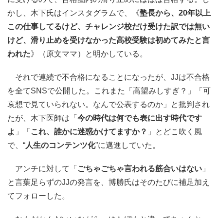
かし、木下氏はインスタグラムで、《
塾長から、20年以上
この仕事してるけど、チャレンジ校だけ受けた訳では無い
けど、滑り止めを受けなかった高校受験は初めてみたと言
われた
》（原文ママ）と明かしている。
それで連続で不合格になることになったが、JJは不合格
を全てSNSで公開した。これまた「高望みしすぎ？」「可
哀想で見ていられない。なんで公表するのか」と批判され
たが、木下医師は「
今の時代は何でも表に出す時代です
よ
」「
これ、誰かに迷惑かけてますか？
」とどこ吹く風
で、“
人生のコンテンツ化
”に邁進していた。
アンチに対して「
ごちゃごちゃ言われる筋合いはない
」
と言葉足らずのJJの発言を、博勝氏はそのたびに補足加え
てフォローした。