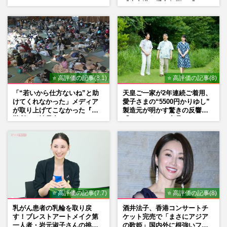
『大空港』番宣行脚に「メン
タル強すぎ」の実情
⭐ 高評価の記事(8.1)
⭐ 高評価の記事(8)
「“若いから仕方ないね”と助
天皇ご一家が2年連続ご着用、
けてくれなかった」メディア
愛子さまの“5500円かりゆし”
が取り上げてこなかった『避
製造元が明かす驚きの反響
難所での性暴力』
「まさかうちの商品とは…」
⭐ 高評価の記事(7.7)
⭐ 高評価の記事(8)
乳がん患者の乳輪を取り戻
酒井法子、香港コンサートチ
す！ブレストアートメイク第
ケット完売で「まさにアジア
一人者・岩元淑子さんの挑戦
の歌姫」国内外に根強いファ