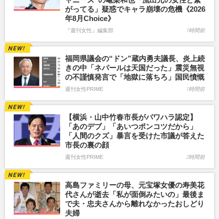
がってる」疑惑でキャラ崩壊の危機《2026
年8月Choice》
『週刊女性』編集部
1時間前
福岡県議会の“ドン”蔵内勇夫議長、炎上続
きの中「ネパールは天国だった」震災無視
の不謹慎発言で「地獄に落ちろ」国民憤慨
週刊女性PRIME
1時間前
【横浜・山中竹春市長がパワハラ認定】
「あのデブ」「あいつポンコツだから」
「人間のクズ」暴言を受けた市議が答えた
市長の裏の顔
週刊女性PRIME
2時間前
高島ファミリーの母、元宝塚女優の寿美花
代さんが逝去「私が面倒みたいの」最後ま
で夫・忠夫さんから離れなかったおしどり
夫婦