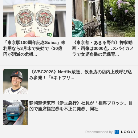
「東京駅100周年記念Suica」未
《東京都・あきる野市》押収動
利用なら3月末で失効で〈30億
画・画像は3000点…スパイカメ
円が消滅の危機...
ラで女児盗撮の元保育...
《WBC2026》Netflix放送、飲食店の店内上映呼び込
み多発！「#ネトフリ...
静岡県伊東市《伊豆急行》社員が「相席ブロック」目
的で座席指定券を不正に発券、同社...
Recommended by