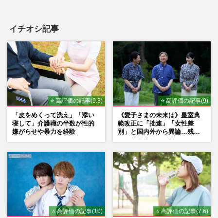
イチオシ記事
⭐ 高評価の記事(9.3)
⭐ 高評価の記事(9)
「皮をめくって洗え」「添い
《愛子さまの未来は》皇室典
寝して」介護職の半数が性的
範改正に「拙速」「女性差
嫌がらせや暴力を経験
別」と国内外から異論…残さ
れた「再改正」の道
⭐ 高評価の記事(10)
⭐ 高評価の記事(7.6)