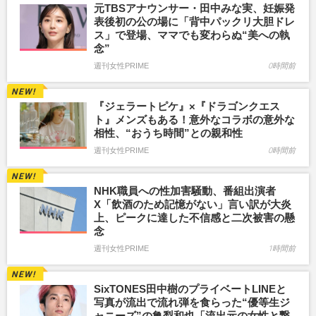
元TBSアナウンサー・田中みな実、妊娠発
表後初の公の場に「背中パックリ大胆ドレ
ス」で登場、ママでも変わらぬ“美への執
念”
週刊女性PRIME
0時間前
『ジェラートピケ』×『ドラゴンクエス
ト』メンズもある！意外なコラボの意外な
相性、“おうち時間”との親和性
週刊女性PRIME
0時間前
NHK職員への性加害騒動、番組出演者
X「飲酒のため記憶がない」言い訳が大炎
上、ピークに達した不信感と二次被害の懸
念
週刊女性PRIME
1時間前
SixTONES田中樹のプライベートLINEと
写真が流出で流れ弾を食らった“優等生ジ
ャニーズ”の亀梨和也「流出元の女性と繋