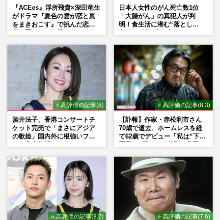
『ACEes』浮所飛貴×深田竜生
日本人女性のがん死亡数1位
がドラマ『夏色の雲が恋と嵐
「大腸がん」の真犯人が判
をまきおこす』で挑んだ恋人
明！食生活に潜む“落とし
役、照れながら挑んだキュン
穴”との付き合い方
シーン秘話
⭐ 高評価の記事(8)
⭐ 高評価の記事(8.3)
酒井法子、香港コンサートチ
【訃報】作家・赤松利市さん
ケット完売で「まさにアジア
70歳で逝去、ホームレスを経
の歌姫」国内外に根強いファ
て62歳でデビュー「私は“下級
ンで完全復活か
国民”。死ぬまで差別と貧困を
書き続けます」壮絶人生
⭐ 高評価の記事(8.7)
⭐ 高評価の記事(7.6)