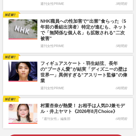
週刊女性PRIME
3時間前
NHK職員への性加害で“出禁”食らった〈5
年前の番組出演者〉特定が進むも、ネット
で「無関係な個人名」も拡散される“二次
被害”
週刊女性PRIME
5時間前
フィギュアスケート・羽生結弦、長年
の“プーさん愛”が結実「ディズニーの壁は
世界一」異例すぎる“アスリート監修”の偉
業
週刊女性PRIME
6時間前
村重杏奈が熱愛！ お相手は人気DJ兼モデ
ル・井上ヤマト《2026年8月Choice》
『週刊女性』編集部
6時間前