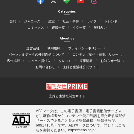
Categories
芸能
ジャニーズ
皇室
社会・事件
ライフ
トレンド
コミックス
連載一覧
タグ一覧
無料占い
About us
運営会社
利用規約
プライバシーポリシー
パーソナルデータの外部送信について
コンテンツ制作・編集ポリシー
広告掲載
ニュース提供先
タレコミ
採用情報
お知らせ一覧
お問い合わせ
主婦と生活社公式サイト
主婦と生活社関連サイト
ABJマークは、この電子書店・電子書籍配信サービス
が、著作権者からコンテンツ使用許諾を得た正規版配信
サービスであることを示す登録商標（登録番号 第
6091713号）です。ABJマークについて、詳しくはこち
らを御覧ください。
https://aebs.or.jp/