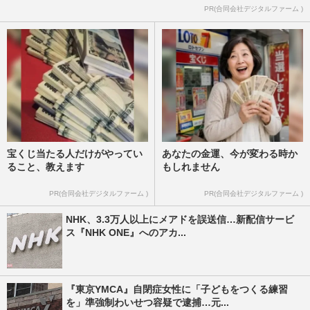
PR(合同会社デジタルファーム )
宝くじ当たる人だけがやってい
あなたの金運、今が変わる時か
ること、教えます
もしれません
PR(合同会社デジタルファーム )
PR(合同会社デジタルファーム )
NHK、3.3万人以上にメアドを誤送信…新配信サービ
ス『NHK ONE』へのアカ...
『東京YMCA』自閉症女性に「子どもをつくる練習
を」準強制わいせつ容疑で逮捕…元...