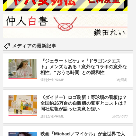
メディアの最新記事
『ジェラートピケ』×『ドラゴンクエス
ト』メンズもある！意外なコラボの意外な
相性、“おうち時間”との親和性
週刊女性PRIME
0時間前
《ダイドー》ロゴ刷新！野球場の看板は？
全国約26万台の自販機の変更とコストは？
同社広報が語った真意と狙い
週刊女性PRIME
2026/7/30
映画『Michael／マイケル』が全世界で大