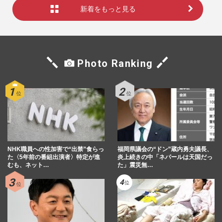
新着をもっと見る
Photo Ranking
NHK職員への性加害で“出禁”食らっ
福岡県議会の“ドン”蔵内勇夫議長、
た〈5年前の番組出演者〉特定が進
炎上続きの中「ネパールは天国だっ
むも、ネット…
た」震災無…