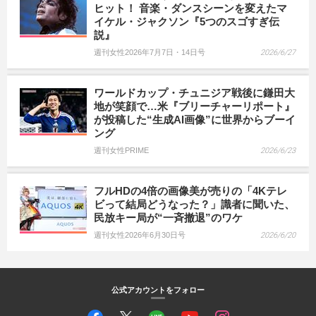
ヒット！ 音楽・ダンスシーンを変えたマ
イケル・ジャクソン『5つのスゴすぎ伝
説』
週刊女性2026年7月7日・14日号
2026/6/27
ワールドカップ・チュニジア戦後に鎌田大
地が笑顔で…米『ブリーチャーリポート』
が投稿した“生成AI画像”に世界からブーイ
ング
週刊女性PRIME
2026/6/23
フルHDの4倍の画像美が売りの「4Kテレ
ビって結局どうなった？」識者に聞いた、
民放キー局が“一斉撤退”のワケ
週刊女性2026年6月30日号
2026/6/20
公式アカウントをフォロー