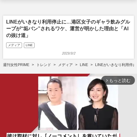
LINEがいきなり利用停止に…港区女子のギャラ飲みグル
ープが“垢バン”されるワケ、運営が明かした理由と「AI
の抜け道」
メディア
LINE
2023/3/2
週刊女性PRIME
トレンド
メディア
LINE
LINEがいきなり利用停
もっと読む
arrow_forward_ios