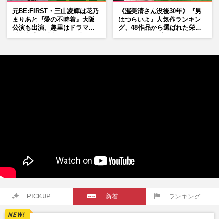
元BE:FIRST・三山凌輝は花乃
《渥美清さん没後30年》『男
まりあと『愛の不時着』大阪
はつらいよ』人気作ランキン
公演も出演、趣里はドラマ
グ、48作品から選ばれた栄え
『大空港』番宣行脚に「メン
ある1位と評論家イチ推し
タル強すぎ」の実情
の“神作”は
PICKUP
新着
ランキング