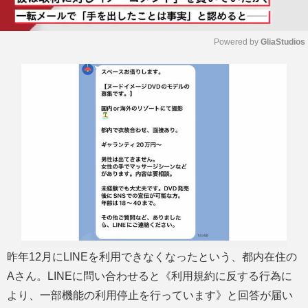
Powered by 
GliaStudios
M
u
t
e
昨年12月にLINEを利用できなくなったという、都内在住の
Aさん。LINEに問い合わせると《利用規約に反する行為に
より、一部機能の利用停止を行っています》と回答が届い