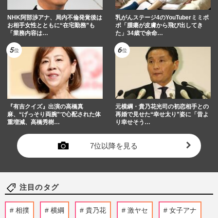
NHK阿部渉アナ、局内不倫発覚後は
乳がんステージ4のYouTuberミミポ
お相手女性とともに“在宅勤務”も
ポ「腫瘍が皮膚から飛び出してき
「業務内容は…
た」34歳で余命…
『有吉クイズ』出演の高橋真
元横綱・貴乃花光司の初恋相手との
麻、“げっそり両腕”で心配された体
再婚で見せた“幸せ太り”姿に「昔よ
重増減、高橋秀樹…
り幸せそう…
7位以降を見る
注目のタグ
相撲
横綱
貴乃花
激ヤセ
女子アナ