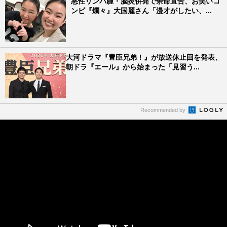
悪性リンパ腫・脳炎併発で余命宣告、お笑いコ
ンビ『爛々』大国麗さん「漫才がしたい、...
大河ドラマ『豊臣兄弟！』が放送休止回を発表、
朝ドラ『エール』から始まった「見習う...
Recommended by