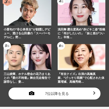
小栗旬の“非公表長女”が顔隠しデビ
浅田舞 露出度高め“赤ビキニ姿”投稿
ュー、透ける山田優の「スーパーモ
に「何がしたいの」「妹と差がつい
デルに」野…
た」辛辣…
三山凌輝、ホテル密会の花乃まりあ
『有吉クイズ』出演の高橋真
との『愛の不時着』舞台完走報告で
麻、“げっそり両腕”で心配された体
謝罪なし、妻…
重増減、高橋秀樹…
7位以降を見る