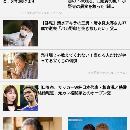
ど、外れ続けます
志の「神対応」に絶賛の嵐！ 小
野寺の異変を救った“闘...
PR(合同会社デジタルファーム)
【訃報】清水アキラの三男・清水良太郎さん37
歳で逝去「バカ野郎と突き放したい」父...
売り場じゃ教えてくれない！当たる人だけがや
ってる宝くじの習慣
PR(合同会社デジタルファーム )
川口春奈、サッカーW杯日本代表・板倉滉と熱愛
結婚報道、元カレ格闘家とのオープン交...