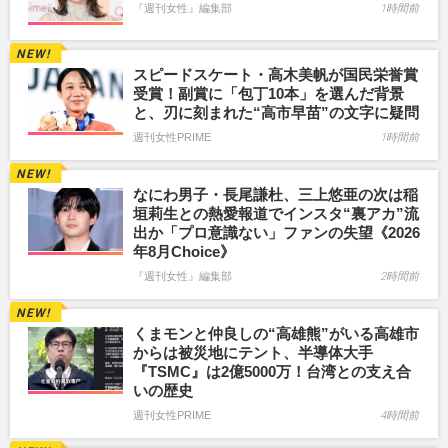
『週刊女性』編集部
1時間前
スピードスケート・高木美帆が国民栄誉賞
受賞！副賞に「包丁10本」を選んだ背景
と、刃に刻まれた“高市早苗”の文字に疑問
週刊女性PRIME
1時間前
なにわ男子・長尾謙杜、三上悠亜の次は稲
垣莉生との熱愛報道でインスタ“裏アカ”流
出か「プロ意識ない」ファンの失望《2026
年8月Choice》
『週刊女性』編集部
2時間前
くまモンと仲良しの“高雄熊”がいる高雄市
からは被災地にテント、半導体大手
『TSMC』は2億5000万！台湾との支え合
いの歴史
週刊女性PRIME
4時間前