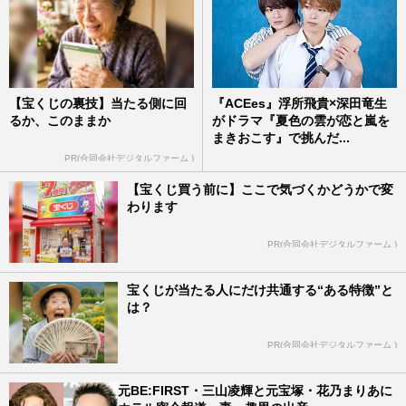
【宝くじの裏技】当たる側に回
『ACEes』浮所飛貴×深田竜生
るか、このままか
がドラマ『夏色の雲が恋と嵐を
まきおこす』で挑んだ...
PR(合同会社デジタルファーム )
【宝くじ買う前に】ここで気づくかどうかで変
わります
PR(合同会社デジタルファーム )
宝くじが当たる人にだけ共通する“ある特徴”と
は？
PR(合同会社デジタルファーム )
元BE:FIRST・三山凌輝と元宝塚・花乃まりあに