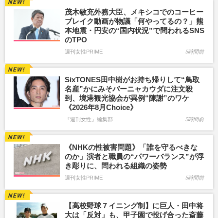
茂木敏充外務大臣、メキシコでのコーヒー
ブレイク動画が物議「何やってるの？」熊
本地震・円安の“国内状況”で問われるSNS
のTPO
週刊女性PRIME
5時間前
SixTONES田中樹がお持ち帰りして“鳥取
名産”かにみそバーニャカウダに注文殺
到、境港観光協会が異例“陳謝”のワケ
《2026年8月Choice》
『週刊女性』編集部
5時間前
《NHKの性被害問題》「誰を守るべきな
のか」演者と職員の“パワーバランス”が浮
き彫りに、問われる組織の姿勢
週刊女性PRIME
5時間前
【高校野球７イニング制】に巨人・田中将
大は「反対」も、甲子園で投げ合った斎藤