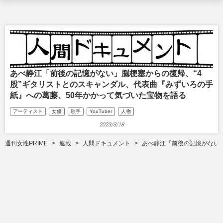
あべ静江「前後の記憶がない」脳梗塞からの復帰、“4
股”ギタリストとのスキャンダル、代表曲『みずいろの手
紙』への葛藤、50年かかって気づいた宝物を語る
アーティスト
女優
歌手
YouTuber
人物
2023/3/18
週刊女性PRIME
連載
人間ドキュメント
あべ静江「前後の記憶がない」