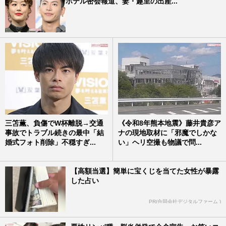
ホテル密会報道、妻・趣里の出産...
三笘薫、負傷でW杯離脱→交通
《令和8年熊本地震》藤井貴彦ア
事故でトラブル続きの最中「結
ナの現地取材に「邪魔でしかな
婚式フォト削除」不穏すぎ...
い」ヘリ空撮も物議で問...
【高額当選】簡単に宝くじを当てた女性が暴露
した占い
PR(合同会社デジタルファーム )