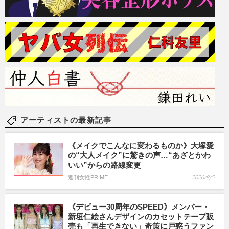
アーティストの最新記事
《メイクでこんなに変わるものか》大塚愛
の“大人メイク”に驚きの声…“あざとかわ
いい”からの路線変更
週刊女性PRIME
2026/8/5
《デビュー30周年のSPEED》メンバー・
新垣仁絵さんデザインのカセットテープ販
売も「再生できない」奇策に戸惑うファン