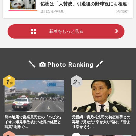
佑樹は「大賛成」引退後の野球観にも相違
週刊女性PRIME
6時間前
新着をもっと見る
Photo Ranking
熊本地震で従業員死亡の『ハビタ』
元横綱・貴乃花光司の初恋相手との
イオン爆発事故後に“社長の経歴と
再婚で見せた“幸せ太り”姿に「昔よ
写真”削除で…
り幸せそう…