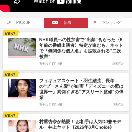
PICKUP
新着
ランキング
NHK職員への性加害で“出禁”食らった〈5
年前の番組出演者〉特定が進むも、ネット
で「無関係な個人名」も拡散される“二次
被害”
週刊女性PRIME
0時間前
フィギュアスケート・羽生結弦、長年
の“プーさん愛”が結実「ディズニーの壁は
世界一」異例すぎる“アスリート監修”の偉
業
週刊女性PRIME
1時間前
村重杏奈が熱愛！ お相手は人気DJ兼モデ
ル・井上ヤマト《2026年8月Choice》