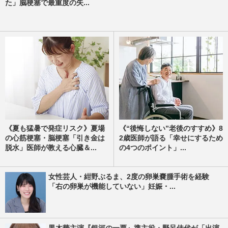
た」脳梗塞で最重度の失...
《夏も猛暑で発症リスク》夏場
《“後悔しない”老後のすすめ》8
の心筋梗塞・脳梗塞「引き金は
2歳医師が語る「幸せにするため
脱水」医師が教える心臓＆...
の4つのポイント」...
女性芸人・紺野ぶるま、2度の卵巣嚢腫手術を経験
「右の卵巣が機能していない」妊娠・...
黒木華主演『銀河の一票』準主役・野呂佳代が「出演