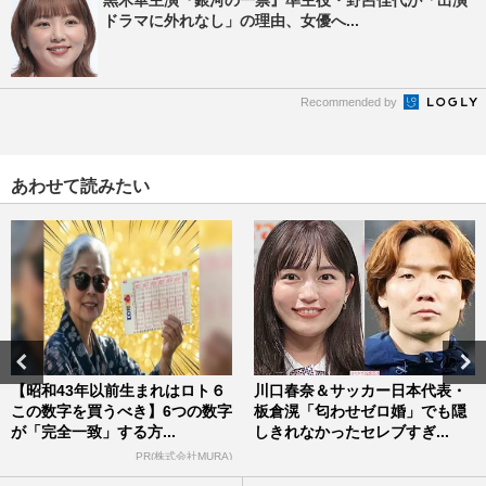
ドラマに外れなし」の理由、女優へ...
Recommended by
あわせて読みたい
【昭和43年以前生まれはロト６
川口春奈＆サッカー日本代表・
この数字を買うべき】6つの数字
板倉滉「匂わせゼロ婚」でも隠
が「完全一致」する方...
しきれなかったセレブすぎ...
PR(株式会社MURA)