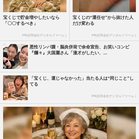
宝くじで貯金増やしたいなら
宝くじの“運任せ”から抜けた人
「〇〇するべき」
だけ変わる
PR(合同会社デジタルファーム )
PR(合同会社デジタルファーム )
悪性リンパ腫・脳炎併発で余命宣告、お笑いコンビ
『爛々』大国麗さん「漫才がしたい、...
「宝くじ、運じゃなかった」当たる人は“同じこと”し
てる
PR(合同会社デジタルファーム )