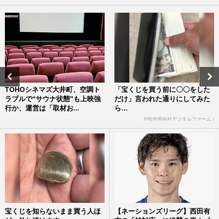
TOHOシネマズ大井町、空調ト
「宝くじを買う前に〇〇をした
ラブルで“サウナ状態”も上映強
だけ」言われた通りにしてみた
行か、運営は「取材お...
ら…
PR(合同会社デジタルファーム )
宝くじを知らないまま買う人ほ
【ネーションズリーグ】西田有