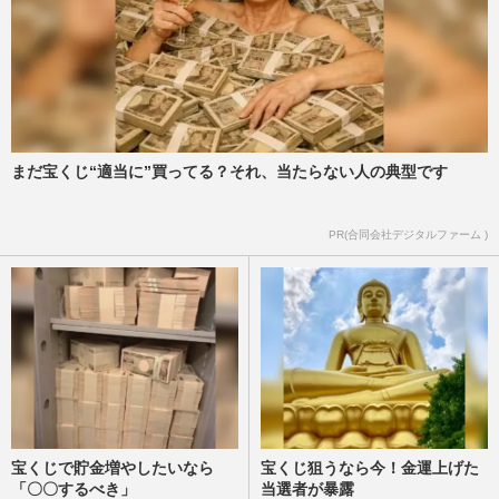
まだ宝くじ“適当に”買ってる？それ、当たらない人の典型です
PR(合同会社デジタルファーム )
宝くじで貯金増やしたいなら
宝くじ狙うなら今！金運上げた
「〇〇するべき」
当選者が暴露