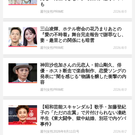
も
週刊女性PRIME
2026/8/5
三山凌輝、ホテル密会の花乃まりあとの
『愛の不時着』舞台完走報告で謝罪なし、
妻・趣里との関係にも暗雲
週刊女性PRIME
2026/8/5
神田沙也加さんの元恋人・前山剛久、俳
優・ホスト断念で楽曲制作、恋愛ソングの
発表に”闇を感じる”物議を醸した衝撃の内
容
週刊女性PRIME
2026/8/3
【昭和芸能スキャンダル】歌手・加藤登紀
子の「ただの左翼」で片付けられない凄絶
半生《東大闘争、獄中結婚、別荘で内ゲバ
事件》
週刊女性2026年8月11日号
2026/8/2