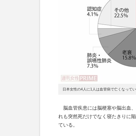
日本女性の4人に1人は血管病で亡くなって
脳血管疾患には脳梗塞や脳出血、
れも突然死だけでなく寝たきりに陥
ている。