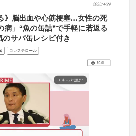
2023/4/29
る》脳出血や心筋梗塞…女性の死
の病」“魚の缶詰”で手軽に若返る
気のサバ缶レシピ付き
師
コレステロール
印刷
もっと読む
arrow_forward_ios