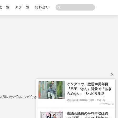
載一覧
タグ一覧
無料占い
×
！人気のサバ缶レシピ付き