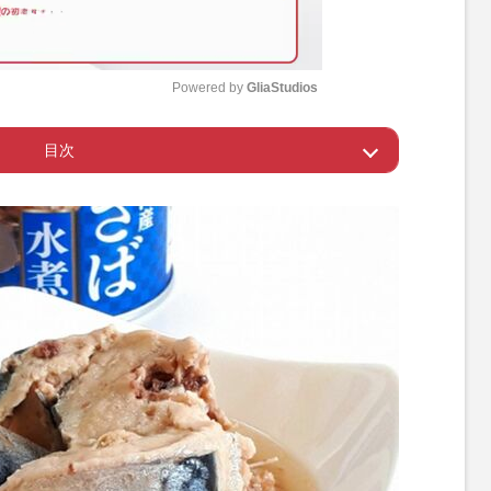
Powered by 
GliaStudios
目次
M
u
クリスト
t
e
善玉”を魚の脂で活性化！
を缶詰で手軽に享受
：血管イキイキ！魚缶は種類と食べ方がキモ
：血管ボロボロ！乳と脂が動脈硬化を加速