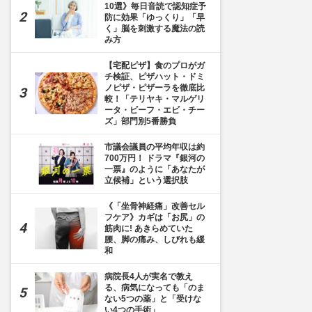
10選》毎日音読で認知症予
防に効果「ゆっくり」「早
く」脳を刺激する魔法の読
み方
【宅配ピザ】食のプロがガ
チ検証、ピザハット・ドミ
ノピザ・ピザーラを徹底比
較！「テリヤキ・マルゲリ
ータ・ビーフ・エビ・チー
ズ」部門別5番勝負
市議会議員の平均年収は約
700万円！ ドラマ『銀河の
一票』のように「あなたが
立候補」という選択肢
《「坐骨神経痛」改善セル
フケア》カギは「お尻」の
筋肉に! あきらめていた
腰、脚の痛み、しびれも緩
和
病院長4人が実名で教え
る、病気になっても「のま
ない5つの薬」と「受けな
い4つの手術」