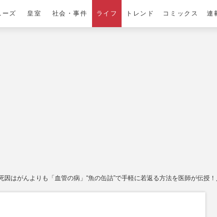
ニーズ
皇室
社会・事件
ライフ
トレンド
コミックス
連
死因はがんよりも「血管の病」“魚の缶詰”で手軽に若返る方法を医師が伝授