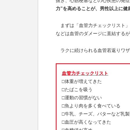
抜き、心筋梗塞などの心疾患の発症
力”を高めることが、男性以上に健
まずは「血管力チェックリスト」
などは血管のダメージに直結するが
ラクに続けられる血管若返りワザで
血管力チェックリスト
□体重が増えてきた
□たばこを吸う
□運動の習慣がない
□魚より肉を多く食べている
□牛乳、チーズ、バターなど乳
□血圧が高くなってきた