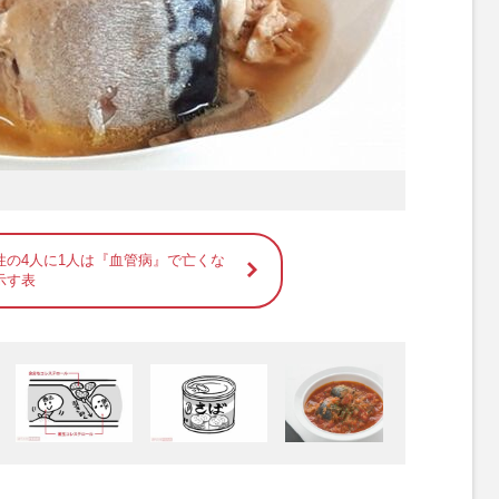
性の4人に1人は『血管病』で亡くな
示す表