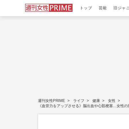
トップ
芸能
旧ジャ
週刊女性PRIME
ライフ
健康
女性
《血管力をアップさせる》脳出血や心筋梗塞…女性の