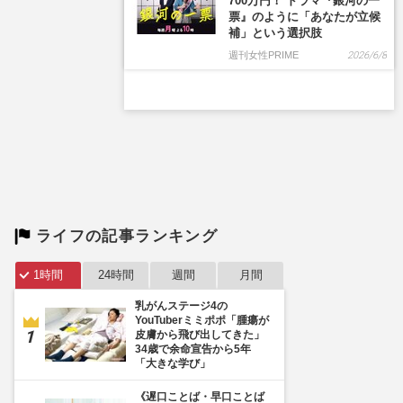
ライフの記事ランキング
1時間
24時間
週間
月間
乳がんステージ4の
YouTuberミミポポ「腫瘍が
皮膚から飛び出してきた」
34歳で余命宣告から5年
「大きな学び」
《遅口ことば・早口ことば