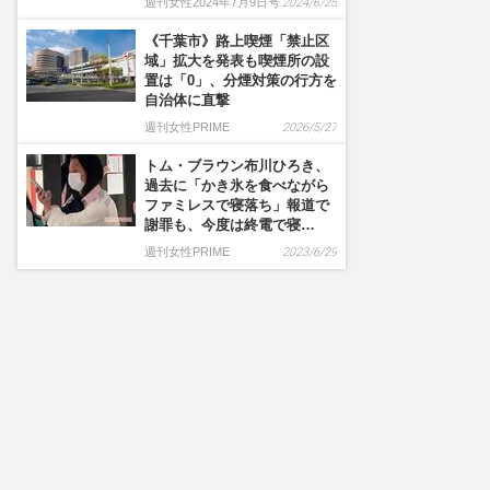
週刊女性2024年7月9日号
2024/6/25
《千葉市》路上喫煙「禁止区
域」拡大を発表も喫煙所の設
置は「0」、分煙対策の行方を
自治体に直撃
週刊女性PRIME
2026/5/27
トム・ブラウン布川ひろき、
過去に「かき氷を食べながら
ファミレスで寝落ち」報道で
謝罪も、今度は終電で寝…
週刊女性PRIME
2023/6/29