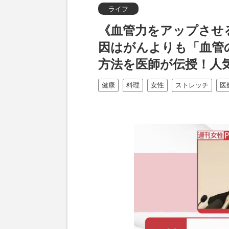
ライフ
《血管力をアップさせ
因はがんよりも「血管
方法を医師が伝授！人
健康
料理
女性
ストレッチ
医