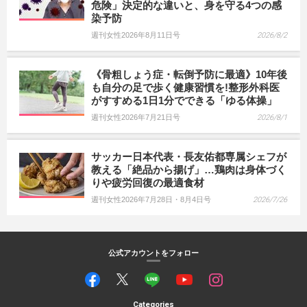
危険」決定的な違いと、身を守る4つの感
染予防
週刊女性2026年8月11日号
2026/8/2
《骨粗しょう症・転倒予防に最適》10年後
も自分の足で歩く健康習慣を!整形外科医
がすすめる1日1分でできる「ゆる体操」
週刊女性2026年7月21日号
2026/8/1
サッカー日本代表・長友佑都専属シェフが
教える「絶品から揚げ」…鶏肉は身体づく
りや疲労回復の最適食材
週刊女性2026年7月28日・8月4日号
2026/7/26
公式アカウントをフォロー
Categories