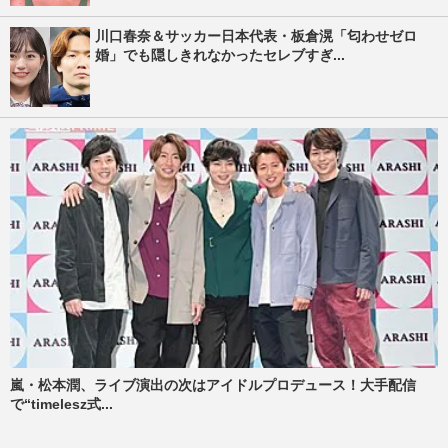
川口春奈＆サッカー日本代表・板倉滉「匂わせゼロ
婚」でも隠しきれなかったセレブすぎ...
嵐・松本潤、ライブ演出の次はアイドルプロデュース！大手配信
で“timelesz式...