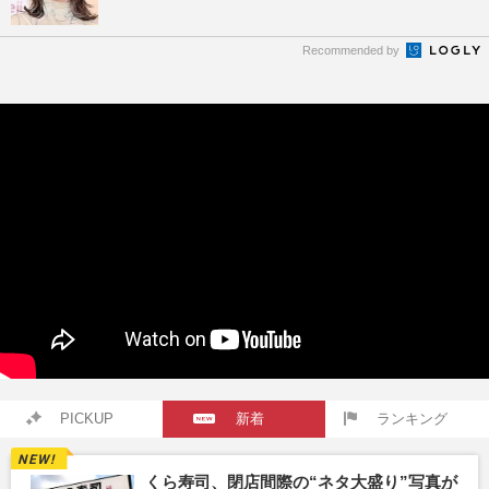
Recommended by
PICKUP
新着
ランキング
くら寿司、閉店間際の“ネタ大盛り”写真が