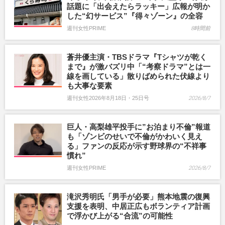
話題に「出会えたらラッキー」広報が明か
した“幻サービス”『得々ゾーン』の全容
週刊女性PRIME
8時間前
蒼井優主演・TBSドラマ『Tシャツが乾く
まで』が激バズリ中「“考察ドラマ”とは一
線を画している」散りばめられた伏線より
も大事な要素
週刊女性2026年8月18日・25日号
2026/8/7
巨人・高梨雄平投手に”お泊まり不倫”報道
も「ゾンビのせいで不倫がかわいく見え
る」ファンの反応が示す野球界の“不祥事
慣れ”
週刊女性PRIME
2026/8/7
滝沢秀明氏「男手が必要」熊本地震の復興
支援を表明、中居正広もボランティア計画
で浮かび上がる“合流”の可能性