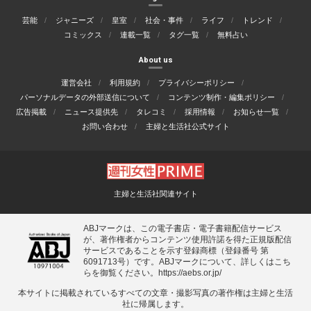
芸能
ジャニーズ
皇室
社会・事件
ライフ
トレンド
コミックス
連載一覧
タグ一覧
無料占い
About us
運営会社
利用規約
プライバシーポリシー
パーソナルデータの外部送信について
コンテンツ制作・編集ポリシー
広告掲載
ニュース提供先
タレコミ
採用情報
お知らせ一覧
お問い合わせ
主婦と生活社公式サイト
主婦と生活社関連サイト
ABJマークは、この電子書店・電子書籍配信サービス
が、著作権者からコンテンツ使用許諾を得た正規版配信
サービスであることを示す登録商標（登録番号 第
6091713号）です。ABJマークについて、詳しくはこち
らを御覧ください。
https://aebs.or.jp/
本サイトに掲載されているすべての⽂章・撮影写真の著作権は主婦と⽣活
社に帰属します。