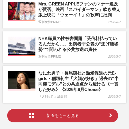
Mrs. GREEN APPLEファンのマナー違反
が賛否、映画『スパイダーマン』吹き替え
版上映に「ウェーイ！」の歓声に批判
週刊女性PRIME
2026/8/7
NHK職員の性被害問題「受信料払ってい
るんだから…」出演者非公表の“逃げ腰姿
勢”で問われる公共放送の責任
週刊女性PRIME
2026/8/7
なにわ男子・長尾謙杜と熱愛報道の元E-
girls・稲垣莉生「犬顔が好き」過去の“半
同棲モデル”との共通点から透ける《一貫
した好み》《2026年8月Choice》
『週刊女性』編集部
2026/8/7
新着をもっと見る