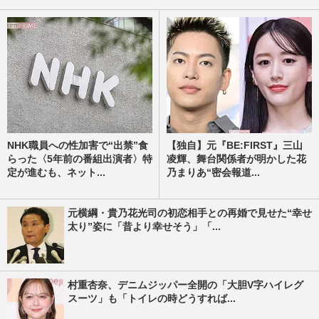
NHK職員への性加害で“出禁”食
【独自】元『BE:FIRST』三山
らった〈5年前の番組出演者〉特
凌輝、舞台関係者が明かした花
定が進むも、ネット...
乃まりあ“密会報道...
元横綱・貴乃花光司の初恋相手との再婚で見せた“幸せ
太り”姿に「昔より幸せそう」「...
村重杏奈、デニムジッパー全開の「大胆V字ハイレグ
スーツ」も「トイレの時どうすれば...