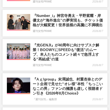
週刊女性PRIME
2026/8/7
『Number_i』神宮寺勇太・平野紫耀・岸
優太が“海外進出”の夢実現も、チケット価
格が大幅変更！世界規模の高騰に不満噴出
週刊女性PRIME
2026/8/7
『光GENJI』が40周年に向けサブスク解
禁！BOOWYにSPEEDも“復活”のムー
ブ、本人たちのコメント続々で急浮上す
る“再結成”の道
週刊女性PRIME
2026/8/7
『Aぇ!group』末澤誠也、村重杏奈とのデ
ート企画で見せた“オレ様”本性「ちっこい
なこの男」ファンの擁護も虚しく視聴者ド
ン引き《2026年8月Choice》
『週刊女性』編集部
2026/8/7