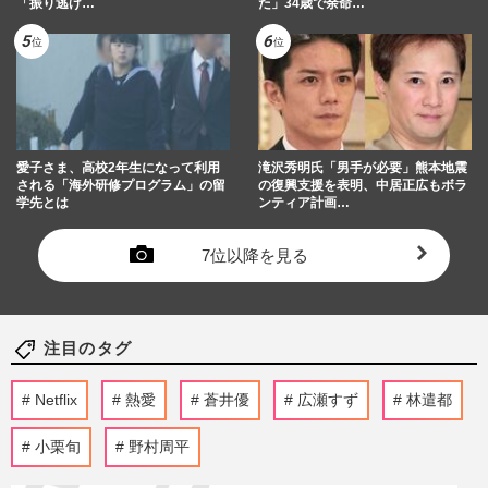
「振り逃げ…
た」34歳で余命…
愛子さま、高校2年生になって利用
滝沢秀明氏「男手が必要」熊本地震
される「海外研修プログラム」の留
の復興支援を表明、中居正広もボラ
学先とは
ンティア計画…
7位以降を見る
注目のタグ
Netflix
熱愛
蒼井優
広瀬すず
林遣都
小栗旬
野村周平