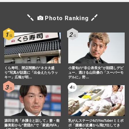
Photo Ranking
くら寿司、閉店間際の“ネタ大盛
小栗旬の“非公表長女”が顔隠しデビ
り”写真が話題に「出会えたらラッ
ュー、透ける山田優の「スーパーモ
キー」広報が明…
デルに」野…
源田壮亮「弁護士と話して」妻・衛
乳がんステージ4のYouTuberミミポ
藤美彩から“雲隠れ”で「家庭内FA」
ポ「腫瘍が皮膚から飛び出してき