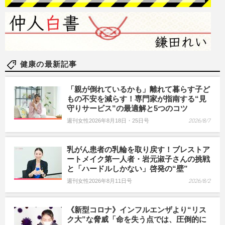
健康の最新記事
「親が倒れているかも」離れて暮らす子ど
もの不安を減らす！専門家が指南する“見
守りサービス”の最適解と5つのコツ
週刊女性2026年8月18日・25日号
2026/8/7
乳がん患者の乳輪を取り戻す！ブレストア
ートメイク第一人者・岩元淑子さんの挑戦
と「ハードルしかない」啓発の“壁”
週刊女性2026年8月11日号
2026/8/2
《新型コロナ》インフルエンザより“リス
ク大”な脅威「命を失う点では、圧倒的に