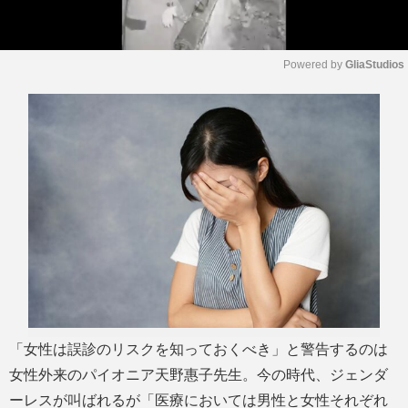
Powered by 
GliaStudios
M
u
t
e
「女性は誤診のリスクを知っておくべき」と警告するのは
女性外来のパイオニア天野惠子先生。今の時代、ジェンダ
ーレスが叫ばれるが「医療においては男性と女性それぞれ