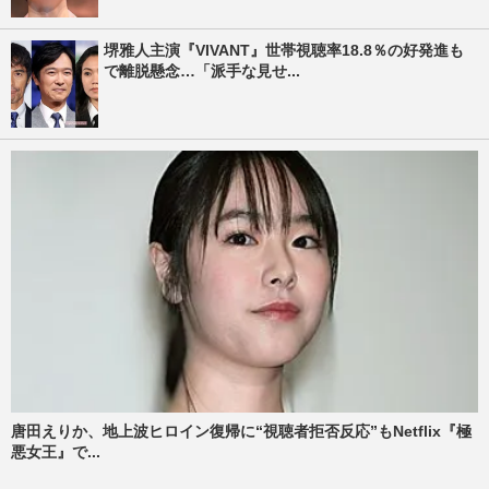
堺雅人主演『VIVANT』世帯視聴率18.8％の好発進も
で離脱懸念…「派手な見せ...
唐田えりか、地上波ヒロイン復帰に“視聴者拒否反応”もNetflix『極
悪女王』で...