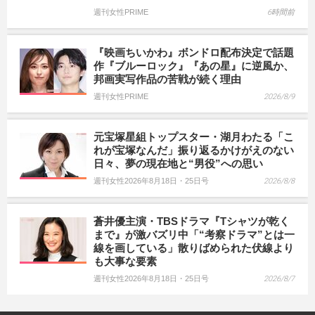
週刊女性PRIME
6時間前
『映画ちいかわ』ボンドロ配布決定で話題
作『ブルーロック』『あの星』に逆風か、
邦画実写作品の苦戦が続く理由
週刊女性PRIME
2026/8/9
元宝塚星組トップスター・湖月わたる「こ
れが宝塚なんだ」振り返るかけがえのない
日々、夢の現在地と“男役”への思い
週刊女性2026年8月18日・25日号
2026/8/8
蒼井優主演・TBSドラマ『Tシャツが乾く
まで』が激バズリ中「“考察ドラマ”とは一
線を画している」散りばめられた伏線より
も大事な要素
週刊女性2026年8月18日・25日号
2026/8/7