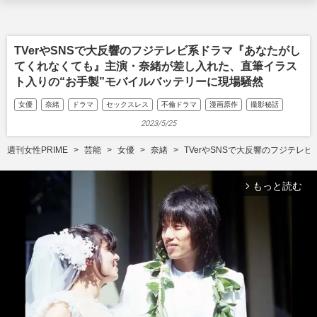
TVerやSNSで大反響のフジテレビ系ドラマ『あなたがし
てくれなくても』主演・奈緒が差し入れた、直筆イラス
ト入りの“お手製”モバイルバッテリーに現場騒然
女優
奈緒
ドラマ
セックスレス
不倫ドラマ
漫画原作
撮影秘話
2023/5/25
週刊女性PRIME
芸能
女優
奈緒
TVerやSNSで大反響のフジテ
もっと読む
arrow_forward_ios