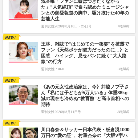
浅香唯「ファンに嘘はつきたくなかっ
た」“人気絶頂”で自ら認めたミュージシャ
ンとの熱愛報道の胸中、駆け抜けた40年の
芸能人生
週刊女性2026年8月18日・25日号
1時間前
王林、雑誌で“はじめての一夜姿”を披露で
ファン《天然ボケが魅力だったのに…》と
困惑…ハイレグ、見せパンに続く“大人路
線”の行方
週刊女性PRIME
2時間前
《あの元女性政治家は、今》井脇ノブ子さ
ん「私には子どもが5万人いる」体重38kg
減の現在も冷めぬ“教育熱”と高市首相への
期待
週刊女性2026年8月11日号
5時間前
川口春奈＆サッカー日本代表・板倉滉1000
万円の“愛の証”、村重杏奈の「大胆V字ハ