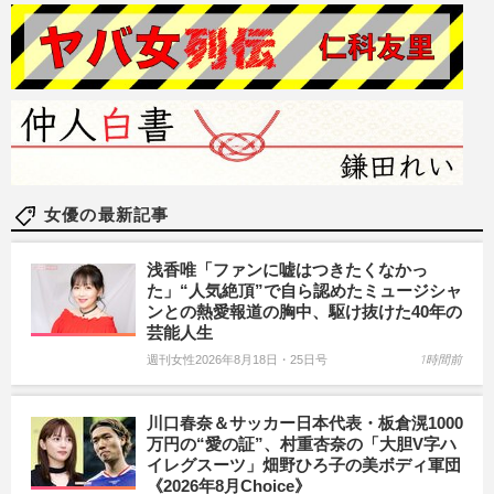
女優の最新記事
浅香唯「ファンに嘘はつきたくなかっ
た」“人気絶頂”で自ら認めたミュージシャ
ンとの熱愛報道の胸中、駆け抜けた40年の
芸能人生
週刊女性2026年8月18日・25日号
1時間前
川口春奈＆サッカー日本代表・板倉滉1000
万円の“愛の証”、村重杏奈の「大胆V字ハ
イレグスーツ」畑野ひろ子の美ボディ軍団
《2026年8月Choice》