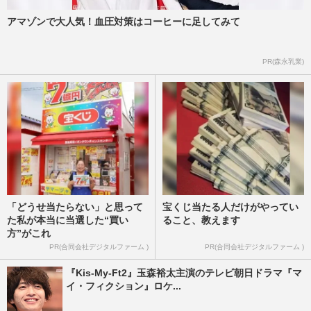
アマゾンで大人気！血圧対策はコーヒーに足してみて
PR(森永乳業)
「どうせ当たらない」と思って
宝くじ当たる人だけがやってい
た私が本当に当選した“買い
ること、教えます
方”がこれ
PR(合同会社デジタルファーム )
PR(合同会社デジタルファーム )
『Kis-My-Ft2』玉森裕太主演のテレビ朝日ドラマ『マ
イ・フィクション』ロケ...