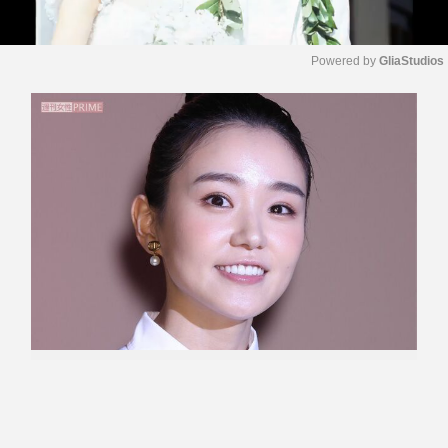
Powered by 
GliaStudios
M
u
t
e