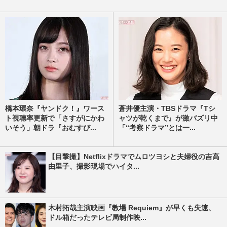
橋本環奈『ヤンドク！』ワース
蒼井優主演・TBSドラマ『Tシ
ト視聴率更新で「さすがにかわ
ャツが乾くまで』が激バズリ中
いそう」朝ドラ『おむすび...
「“考察ドラマ”とは一...
【目撃撮】Netflixドラマでムロツヨシと夫婦役の吉高
由里子、撮影現場でハイタ...
木村拓哉主演映画『教場 Requiem』が早くも失速、
ドル箱だったテレビ局制作映...