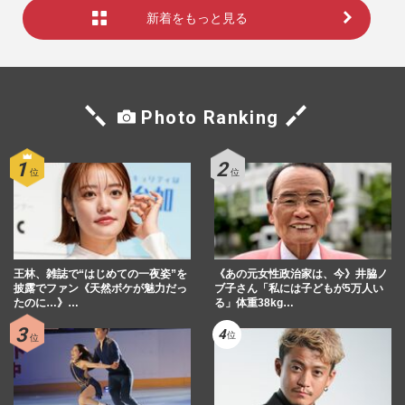
新着をもっと見る
Photo Ranking
王林、雑誌で“はじめての一夜姿”を
《あの元女性政治家は、今》井脇ノ
披露でファン《天然ボケが魅力だっ
ブ子さん「私には子どもが5万人い
たのに…》…
る」体重38kg…