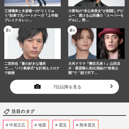
三浦璃来と木原龍一の“りくりゅ
小栗旬の“非公表長女”が顔隠しデビ
う”効果で元パートナーガ『上半期
ュー、透ける山田優の「スーパーモ
ブレイクタレン…
デルに」野…
二宮和也「妻の好きな場所
大河ドラマ『豊臣兄弟！』山田涼
で…」“バリ島挙式”を計画もコロナ
介・栗原類ら初出演組の“扮装公
で頓挫
開”で「顔で天下…
7位以降を見る
注目のタグ
中居正広
地震
震災
熊本震災