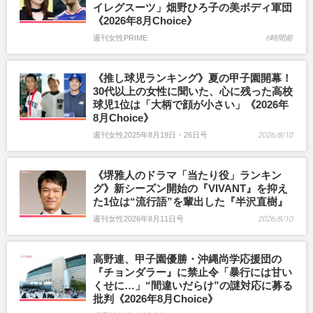
イレグスーツ」畑野ひろ子の美ボディ軍団
《2026年8月Choice》
週刊女性PRIME
6時間前
《推し球児ランキング》夏の甲子園開幕！
30代以上の女性に聞いた、心に残った高校
球児1位は「大柄で顔が小さい」《2026年
8月Choice》
週刊女性2025年8月19日・26日号
2026/8/10
《堺雅人のドラマ「当たり役」ランキン
グ》新シーズン開始の『VIVANT』を抑え
た1位は“流行語”を輩出した『半沢直樹』
週刊女性2026年8月11日号
2026/8/10
高野連、甲子園優勝・沖縄尚学応援団の
『チョンダラー』に禁止令「暴行には甘い
くせに…」“間違いだらけ”の謎対応に募る
批判《2026年8月Choice》