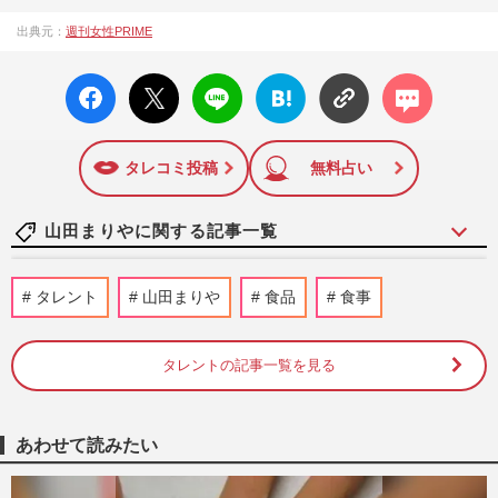
『週刊女性PRIME（シュージョプライム）』は、2015年（平
出典元：
週刊女性PRIME
成27年）1月に開設された主婦と生活社が運営する日本のニュ
ースサイトです。『週刊女性PRIME』編集者が担当する連載
facebo
X ポス
LINE
はてな
コメン
陣の執筆記事を配信するほか、女性週刊誌『週刊女性』の誌
ok い
ト
ブック
ト
面に掲載された記事から、インターネット利用者層にとって
いね
マーク
特に関心の高い題材の記事を、WEB向けにリライトして配信
に追加
しています！
タレコミ投稿
無料占い
山田まりやに関する記事一覧
山田まりや「たくさんの人に見守られなが
タレント
山田まりや
食品
食事
ら産みたい」理想的だった自身の出産秘話
を明かす、18人の見守り隊…
週刊女性PRIME
2023/8/17
タレントの記事一覧を見る
山田まりや「マネージャーが15人代わっ
た」ヘリ移動のハードスケジュールの
あわせて読みたい
日々、超売れっ子時代に襲われた…
週刊女性PRIME
2023/7/10