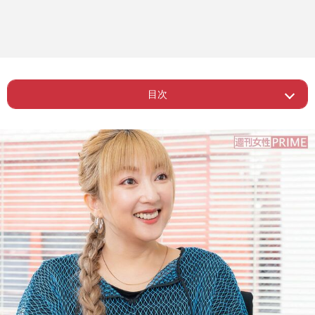
目次
Page 1
ー 芸能界デビューを決心した理由
ー ピーク時はマネージャーが15人も交
Page 2
代
Page 3
ー 希望に満ち溢れた子どもを育てたい