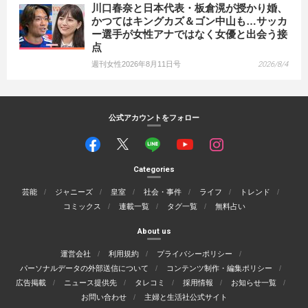
川口春奈と日本代表・板倉滉が授かり婚、
かつてはキングカズ＆ゴン中山も…サッカ
ー選手が女性アナではなく女優と出会う接
点
週刊女性2026年8月11日号
2026/8/4
公式アカウントをフォロー
Categories
芸能
ジャニーズ
皇室
社会・事件
ライフ
トレンド
コミックス
連載一覧
タグ一覧
無料占い
About us
運営会社
利用規約
プライバシーポリシー
パーソナルデータの外部送信について
コンテンツ制作・編集ポリシー
広告掲載
ニュース提供先
タレコミ
採用情報
お知らせ一覧
お問い合わせ
主婦と生活社公式サイト