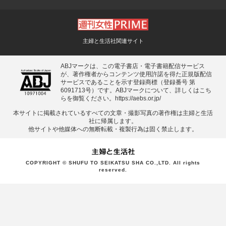
主婦と生活社関連サイト
ABJマークは、この電子書店・電子書籍配信サービス
が、著作権者からコンテンツ使用許諾を得た正規版配信
サービスであることを示す登録商標（登録番号 第
6091713号）です。ABJマークについて、詳しくはこち
らを御覧ください。
https://aebs.or.jp/
本サイトに掲載されているすべての⽂章・撮影写真の著作権は主婦と⽣活
社に帰属します。
他サイトや他媒体への無断転載・複製⾏為は固く禁⽌します。
COPYRIGHT © SHUFU TO SEIKATSU SHA CO.,LTD. All rights
reserved.