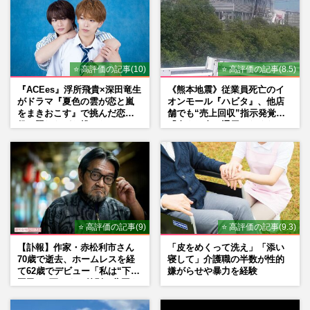
⭐ 高評価の記事(10)
⭐ 高評価の記事(8.5)
『ACEes』浮所飛貴×深田竜生
《熊本地震》従業員死亡のイ
がドラマ『夏色の雲が恋と嵐
オンモール『ハビタ』、他店
をまきおこす』で挑んだ恋人
舗でも“売上回収”指示発覚で
役、照れながら挑んだキュン
「命より金」通用しなくなっ
シーン秘話
た言い訳
⭐ 高評価の記事(9)
⭐ 高評価の記事(9.3)
【訃報】作家・赤松利市さん
「皮をめくって洗え」「添い
70歳で逝去、ホームレスを経
寝して」介護職の半数が性的
て62歳でデビュー「私は“下級
嫌がらせや暴力を経験
国民”。死ぬまで差別と貧困を
書き続けます」壮絶人生