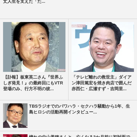
丈人生を支えた「た...
【訃報】板東英二さん『世界ふ
「テレビ離れの救世主」ダイア
しぎ発見！』の最終回にもVTR
ン津田篤宏を焼き肉店で囲んだ
登場のみ、行方不明の彼...
赤西仁・広瀬すず・吉岡里...
TBSラジオでのパワハラ・セクハラ騒動から1年、生
島ヒロシの活動再開インタビュー...
憧れの中山美穂さんと、亡くなる3か月前に初対面で