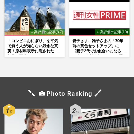
⭐ 高評価の記事(8.7)
⭐ 高評価の記事(10)
「コンビニおにぎり」を平気
愛子さま、雅子さまの「30年
で買う人が知らない残念な真
前の黄色セットアップ」に
実！原材料表示に隠された添
〈親子2代でお似合いになる〉
加物の正体
の声、ご成婚時のドレスも手
がけた森英恵さんとの絆
Photo Ranking