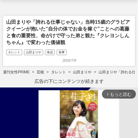
山田まりや「誇れる仕事じゃない」当時15歳のグラビア
クイーンが抱いた“自分の体でお金を稼ぐ”ことへの葛藤
と食の重要性、命がけで守った弟と観た『クレヨンしん
ちゃん』で変わった価値観
タレント
山田まりや
食品
食事
2023/7/9
週刊女性PRIME
芸能
タレント
山田まりや
山田まりや「誇れる仕
広告の下にコンテンツが続きます
もっと読む
arrow_forward_ios