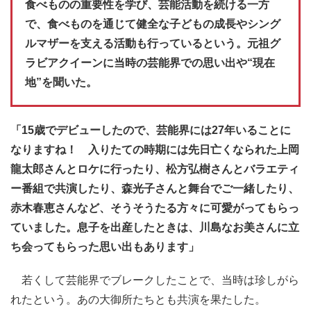
食べものの重要性を学び、芸能活動を続ける一方
で、食べものを通じて健全な子どもの成長やシング
ルマザーを支える活動も行っているという。元祖グ
ラビアクイーンに当時の芸能界での思い出や“現在
地”を聞いた。
「15歳でデビューしたので、芸能界には27年いることに
なりますね！ 入りたての時期には先日亡くなられた上岡
龍太郎さんとロケに行ったり、松方弘樹さんとバラエティ
ー番組で共演したり、森光子さんと舞台でご一緒したり、
赤木春恵さんなど、そうそうたる方々に可愛がってもらっ
ていました。息子を出産したときは、川島なお美さんに立
ち会ってもらった思い出もあります」
若くして芸能界でブレークしたことで、当時は珍しがら
れたという。あの大御所たちとも共演を果たした。