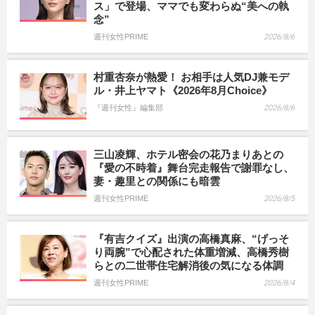
ス」で登場、ママでも変わらぬ“美への執
念”
週刊女性PRIME
2026/8/6
村重杏奈が熱愛！ お相手は人気DJ兼モデ
ル・井上ヤマト《2026年8月Choice》
『週刊女性』編集部
2026/8/6
三山凌輝、ホテル密会の花乃まりあとの
『愛の不時着』舞台完走報告で謝罪なし、
妻・趣里との関係にも暗雲
週刊女性PRIME
2026/8/5
『有吉クイズ』出演の高橋真麻、“げっそ
り両腕”で心配された体重増減、高橋秀樹
らとの二世帯住宅解消後の気になる体調
週刊女性PRIME
2026/8/4