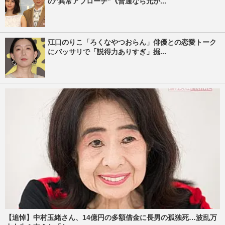
の“異常アプローチ”《普通なら元か...
江口のりこ「ろくなやつおらん」俳優との恋愛トーク
にバッサリで「説得力ありすぎ」掘...
【追悼】中村玉緒さん、14億円の多額借金に長男の孤独死…波乱万