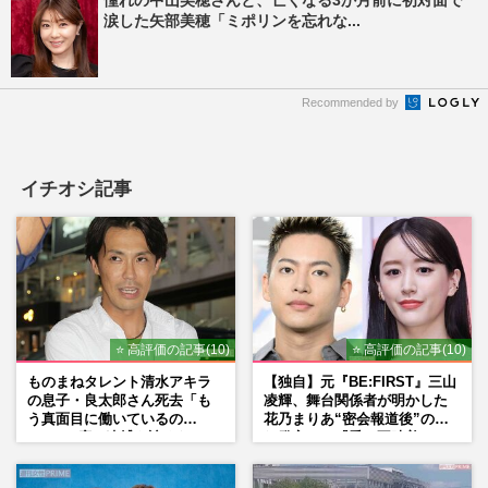
涙した矢部美穂「ミポリンを忘れな...
Recommended by
イチオシ記事
⭐ 高評価の記事(10)
⭐ 高評価の記事(10)
ものまねタレント清水アキラ
【独自】元『BE:FIRST』三山
の息子・良太郎さん死去「も
凌輝、舞台関係者が明かした
う真面目に働いているの
花乃まりあ“密会報道後”の呆
で」、2度の逮捕も諦めなかっ
れ発言と、『愛の不時着』の
た芸能界“波乱に満ちた37年”
劇場が答えた共演舞台の行方