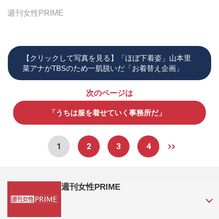
週刊女性PRIME
【クリックして写真を見る】「ほぼ下着姿」山本里
菜アナがTBSのため一肌脱いだ「お着替え企画」
次のページは
「うちは服を着せていく事務所だ」
1
2
3
4
週刊女性PRIME