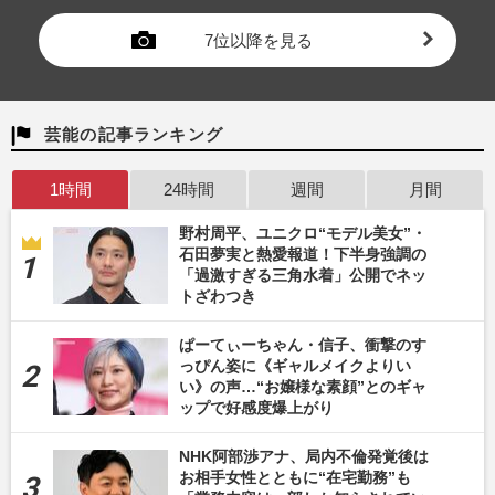
7位以降を見る
芸能の記事ランキング
1時間
24時間
週間
月間
野村周平、ユニクロ“モデル美女”・
石田夢実と熱愛報道！下半身強調の
「過激すぎる三角水着」公開でネッ
トざわつき
ぱーてぃーちゃん・信子、衝撃のす
っぴん姿に《ギャルメイクよりい
い》の声…“お嬢様な素顔”とのギャ
ップで好感度爆上がり
NHK阿部渉アナ、局内不倫発覚後は
お相手女性とともに“在宅勤務”も