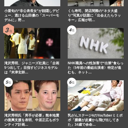
小栗旬の“非公表長女”が顔隠しデビ
くら寿司、閉店間際の“ネタ大盛
ュー、透ける山田優の「スーパーモ
り”写真が話題に「出会えたらラッ
デルに」野…
キー」広報が明…
滝沢秀明、ジャニーズ社員に「企画
NHK職員への性加害で“出禁”食らっ
5つ出して」目指すビジネスモデル
た〈5年前の番組出演者〉特定が進
は『米津玄師…
むも、ネット…
滝沢秀明氏「男手が必要」熊本地震
乳がんステージ4のYouTuberミミポ
の復興支援を表明、中居正広もボラ
ポ「腫瘍が皮膚から飛び出してき
ンティア計画…
た」34歳で余命…