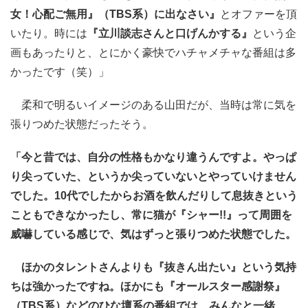
女！心配ご無用』（TBS系）に出なさい』
とオファーを頂
いたり。時には
『立川談志さんと口げんかする』
という企
画もあったりと、とにかく豪快でハチャメチャな番組は多
かったです（笑）」
柔和で明るいイメージのある山田だが、当時は常に気を
張りつめた状態だったそう。
「今と昔では、自分の性格もかなり違うんですよ。やっぱ
り尖っていた、というか尖っていないとやっていけません
でした。10代でしたからお酒を飲んだりして息抜きという
こともできなかったし、常に猫が『シャー!!』って周囲を
威嚇している感じで、気はずっと張りつめた状態でした。
ほかのタレントさんよりも『抜きん出たい』という気持
ちは強かったですね。ほかにも『オールスター感謝祭』
（TBS系）などのひな壇系の番組では、みんなと一緒