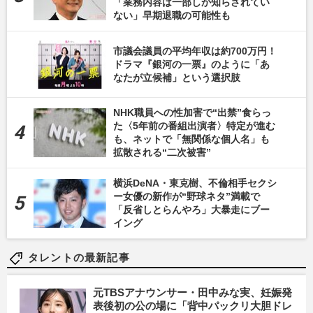
「業務内容は一部しか知らされてい
ない」早期退職の可能性も
市議会議員の平均年収は約700万円！
ドラマ『銀河の一票』のように「あ
なたが立候補」という選択肢
NHK職員への性加害で“出禁”食らっ
た〈5年前の番組出演者〉特定が進む
も、ネットで「無関係な個人名」も
拡散される“二次被害”
横浜DeNA・東克樹、不倫相手セクシ
ー女優の新作が“野球ネタ”満載で
「反省しとらんやろ」大暴走にブー
イング
タレントの最新記事
元TBSアナウンサー・田中みな実、妊娠発
表後初の公の場に「背中パックリ大胆ドレ