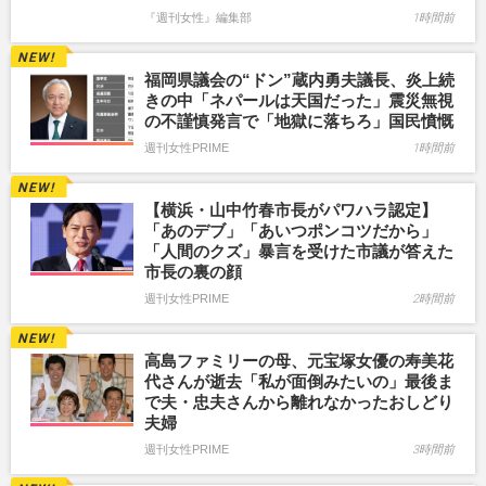
『週刊女性』編集部
1時間前
福岡県議会の“ドン”蔵内勇夫議長、炎上続
きの中「ネパールは天国だった」震災無視
の不謹慎発言で「地獄に落ちろ」国民憤慨
週刊女性PRIME
1時間前
【横浜・山中竹春市長がパワハラ認定】
「あのデブ」「あいつポンコツだから」
「人間のクズ」暴言を受けた市議が答えた
市長の裏の顔
週刊女性PRIME
2時間前
高島ファミリーの母、元宝塚女優の寿美花
代さんが逝去「私が面倒みたいの」最後ま
で夫・忠夫さんから離れなかったおしどり
夫婦
週刊女性PRIME
3時間前