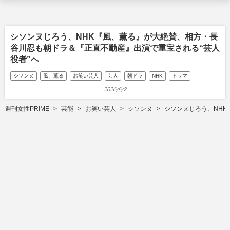
シソンヌじろう、NHK『風、薫る』が大絶賛、相方・長
谷川忍も朝ドラ＆『正直不動産』出演で重宝される“芸人
役者”へ
シソンヌ
風、薫る
お笑い芸人
芸人
朝ドラ
NHK
ドラマ
2026/6/2
週刊女性PRIME
芸能
お笑い芸人
シソンヌ
シソンヌじろう、NHK