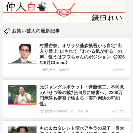
お笑い芸人の最新記事
村重杏奈、オリラジ藤森慎吾から自宅“出
入り禁止”にされて「わかる気がする」の
声、狙うはフワちゃんのポジション《2026
年8月Choice》
『週刊女性』編集部
2026/8/5
元ジャングルポケット・斉藤慎二、不同意
わいせつ等の裁判が8月に結審へ、2300万
円示談も拒否で強まる「実刑判決の可能
性」
週刊女性2026年8月18日・25日号
2026/8/5
ものまねタレント清水アキラの息子・良太