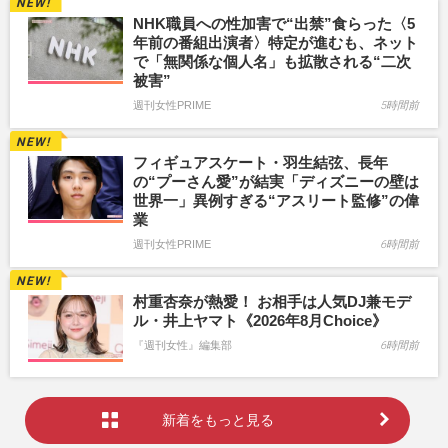
NHK職員への性加害で“出禁”食らった〈5
年前の番組出演者〉特定が進むも、ネット
で「無関係な個人名」も拡散される“二次
被害”
週刊女性PRIME
5時間前
フィギュアスケート・羽生結弦、長年
の“プーさん愛”が結実「ディズニーの壁は
世界一」異例すぎる“アスリート監修”の偉
業
週刊女性PRIME
6時間前
村重杏奈が熱愛！ お相手は人気DJ兼モデ
ル・井上ヤマト《2026年8月Choice》
『週刊女性』編集部
6時間前
新着をもっと見る