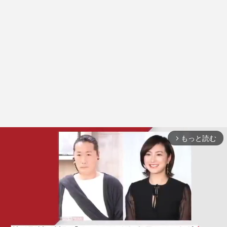
もっと読む
arrow_forward_ios