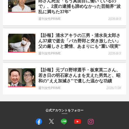
郎さん死去「もう真面目に働いているの
で」、2度の逮捕も諦めなかった芸能界“波
乱に満ちた37年”
週刊女性PRIME
2026/8/3
【訃報】清水アキラの三男・清水良太郎さ
ん37歳で逝去「バカ野郎と突き放したい」
父の厳しさと愛情、あまりにも“重い現実”
週刊女性PRIME
2026/8/3
【訃報】元プロ野球選手・板東英二さん、
若き日の明石家さんまを支えた男気と、昭
和の“ええ加減さ”で遺した温かな功績
週刊女性PRIME
2026/7/28
公式アカウントをフォロー