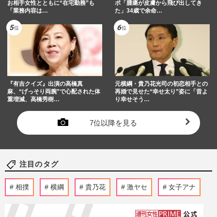
お相手女性とともに“在宅勤務”も
ポ「腫瘍が皮膚から飛び出してき
「業務内容は…
た」34歳で余命…
『有吉クイズ』出演の高橋真
元横綱・貴乃花光司の初恋相手との
麻、“げっそり両腕”で心配された体
再婚で見せた“幸せ太り”姿に「昔よ
重増減、高橋秀樹…
り幸せそう…
7位以降を見る
注目のタグ
相撲
横綱
貴乃花
激ヤセ
女子アナ