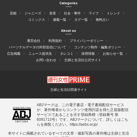
Categories
芸能
ジャニーズ
皇室
社会・事件
ライフ
トレンド
コミックス
連載一覧
タグ一覧
無料占い
About us
運営会社
利用規約
プライバシーポリシー
パーソナルデータの外部送信について
コンテンツ制作・編集ポリシー
広告掲載
ニュース提供先
タレコミ
採用情報
お知らせ一覧
お問い合わせ
主婦と生活社公式サイト
主婦と生活社関連サイト
ABJマークは、この電子書店・電子書籍配信サービス
が、著作権者からコンテンツ使用許諾を得た正規版配信
サービスであることを示す登録商標（登録番号 第
6091713号）です。ABJマークについて、詳しくはこち
らを御覧ください。
https://aebs.or.jp/
本サイトに掲載されているすべての⽂章・撮影写真の著作権は主婦と⽣活