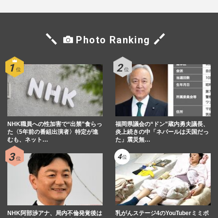
Photo Ranking
NHK職員への性加害で“出禁”食らっ
福岡県議会の“ドン”蔵内勇夫議長、
た〈5年前の番組出演者〉特定が進
炎上続きの中「ネパールは天国だっ
むも、ネット…
た」震災無…
NHK阿部渉アナ、局内不倫発覚後は
乳がんステージ4のYouTuberミミポ