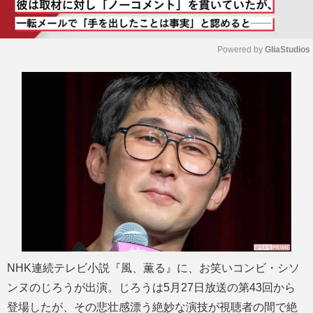
Powered by 
GliaStudios
M
u
t
e
NHK連続テレビ小説『風、薫る』に、お笑いコンビ・シソ
ンヌのじろうが出演。じろうは5月27日放送の第43回から
登場したが、その悲壮感漂う絶妙な演技が視聴者の間で絶