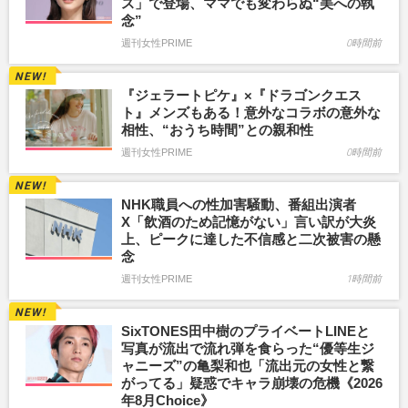
ス」で登場、ママでも変わらぬ“美への執
念”
週刊女性PRIME
0時間前
『ジェラートピケ』×『ドラゴンクエス
ト』メンズもある！意外なコラボの意外な
相性、“おうち時間”との親和性
週刊女性PRIME
0時間前
NHK職員への性加害騒動、番組出演者
X「飲酒のため記憶がない」言い訳が大炎
上、ピークに達した不信感と二次被害の懸
念
週刊女性PRIME
1時間前
SixTONES田中樹のプライベートLINEと
写真が流出で流れ弾を食らった“優等生ジ
ャニーズ”の亀梨和也「流出元の女性と繋
がってる」疑惑でキャラ崩壊の危機《2026
年8月Choice》