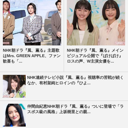
NHK朝ドラ『風、薫る』主題歌
NHK朝ドラ『風、薫る』メイン
はMrs. GREEN APPLE、ファン
ビジュアル公開で『ばけばけ』
歓喜も「...
ロスの声、W主演女優を...
NHK連続テレビ小説『風、薫る』視聴率の苦戦が続く
なか、有村架純ヒロインの『ひよ...
仲間由紀恵NHK朝ドラ『風、薫る』ついに登場で「ラ
スボス級の風格」上坂樹里との親...