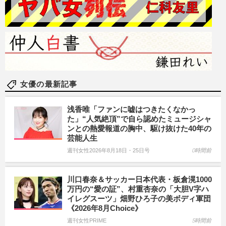
女優の最新記事
浅香唯「ファンに嘘はつきたくなかっ
た」“人気絶頂”で自ら認めたミュージシャ
ンとの熱愛報道の胸中、駆け抜けた40年の
芸能人生
週刊女性2026年8月18日・25日号
0時間前
川口春奈＆サッカー日本代表・板倉滉1000
万円の“愛の証”、村重杏奈の「大胆V字ハ
イレグスーツ」畑野ひろ子の美ボディ軍団
《2026年8月Choice》
週刊女性PRIME
5時間前