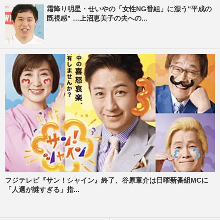
霜降り明星・せいやの「女性NG番組」に漂う“平成の
既視感” …上沼恵美子の夫への...
フジテレビ『サン！シャイン』終了、谷原章介は日曜新番組MCに
「人選が謎すぎる」指...