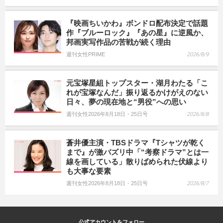
『映画ちいかわ』ボンドロ配布決定で話題
作『ブルーロック』『あの星』に逆風か、
邦画実写作品の苦戦が続く理由
週刊女性PRIME
2026/8/9
元宝塚星組トップスター・湖月わたる「こ
れが宝塚なんだ」振り返るかけがえのない
日々、夢の現在地と“男役”への思い
週刊女性2026年8月18日・25日号
2026/8/8
蒼井優主演・TBSドラマ『Tシャツが乾く
まで』が激バズリ中「“考察ドラマ”とは一
線を画している」散りばめられた伏線より
も大事な要素
週刊女性2026年8月18日・25日号
2026/8/7
公式アカウントをフォロー