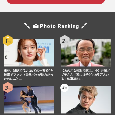
Photo Ranking
王林、雑誌で“はじめての一夜姿”を
《あの元女性政治家は、今》井脇ノ
披露でファン《天然ボケが魅力だっ
ブ子さん「私には子どもが5万人い
たのに…》…
る」体重38kg…