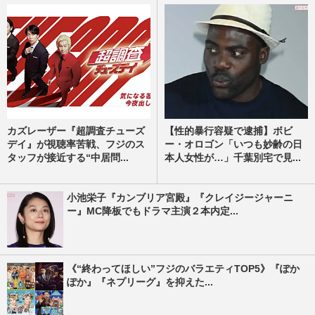
カズレーザー『超調査チューズ
【性的暴行容疑で逮捕】ボビ
デイ』が視聴率苦戦、フジのス
ー・オロゴン「いつも妙齢の日
タッフが接近する“中居問...
本人女性が…」千葉別宅で見...
小池栄子『カンブリア宮殿』『クレイジージャーニ
ー』MC降板でもドラマ主演２本内定...
《“終わってほしい”フジのバラエティTOP5》『ぽか
ぽか』『ネプリーグ』を抑えた...