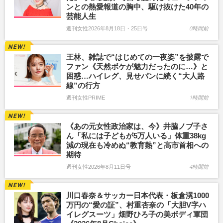
ンとの熱愛報道の胸中、駆け抜けた40年の
芸能人生
週刊女性2026年8月18日・25日号
0時間前
王林、雑誌で“はじめての一夜姿”を披露で
ファン《天然ボケが魅力だったのに…》と
困惑…ハイレグ、見せパンに続く“大人路
線”の行方
週刊女性PRIME
1時間前
《あの元女性政治家は、今》井脇ノブ子さ
ん「私には子どもが5万人いる」体重38kg
減の現在も冷めぬ“教育熱”と高市首相への
期待
週刊女性2026年8月11日号
4時間前
川口春奈＆サッカー日本代表・板倉滉1000
万円の“愛の証”、村重杏奈の「大胆V字ハ
イレグスーツ」畑野ひろ子の美ボディ軍団