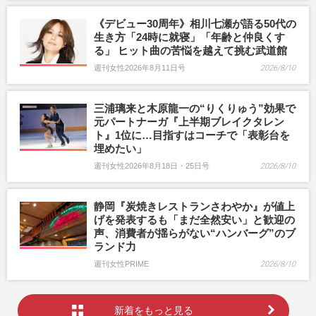
《デビュー30周年》相川七瀬が語る50代の
生き方「24時に就寝」「年齢と仲良くす
る」 ヒット曲の苦悩を越えて挑む武道館
週刊女性2026年8月11日号
2026/8/10
三浦璃来と木原龍一の“りくりゅう”効果で
元パートナーガ『上半期ブレイクタレン
ト』1位に…目指すはコーチで「表彰台を
埋めたい」
週刊女性2026年8月18日・25日号
2026/8/10
静岡『炭焼きレストランさわやか』が値上
げを発表するも「まだ全然安い」と歓迎の
声、消費者が揺らがない“ハンバーグ”のブ
ランド力
週刊女性PRIME
2026/8/10
新着をもっと見る