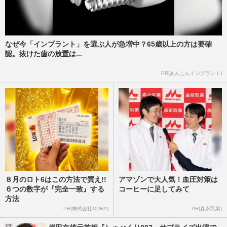
なぜ今「インプラント」を選ぶ人が急増中？65歳以上の方は要確
認。抜けた歯の放置は...
PR(あんしんインプラント)
８月のロト6はこの方法で買え!!
アマゾンで大人気！血圧対策は
６つの数字が『完全一致』する
コーヒーに足してみて
方法
PR(株式会社MURA)
PR(森永乳業)