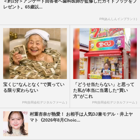
＜約1分＞アンケート回答者へ歯科医師が監修したガイドブックをプ
レゼント。65歳以...
PR(あんしんインプラント)
宝くじ“なんとなく”で買ってい
「どうせ当たらない」と思って
る限り変わらない
た私が本当に当選した“買い
方”がこれ
PR(合同会社デジタルファーム )
PR(合同会社デジタルファーム )
村重杏奈が熱愛！ お相手は人気DJ兼モデル・井上ヤ
マト《2026年8月Choic...