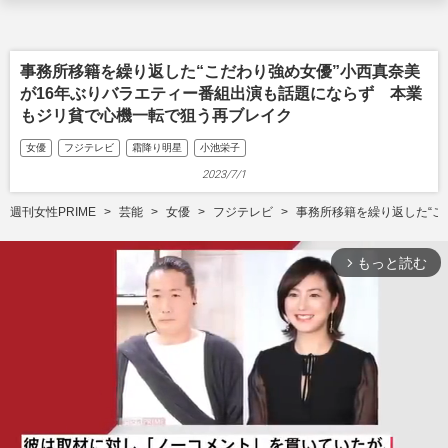
事務所移籍を繰り返した“こだわり強め女優”小西真奈美
が16年ぶりバラエティー番組出演も話題にならず 本業
もジリ貧で心機一転で狙う再ブレイク
女優
フジテレビ
霜降り明星
小池栄子
2023/7/1
週刊女性PRIME
芸能
女優
フジテレビ
事務所移籍を繰り返した“こ
もっと読む
arrow_forward_ios