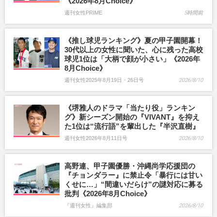
《2026年8月Choice》
週刊女性PRIME
5時間前
《推し球児ランキング》夏の甲子園開幕！
30代以上の女性に聞いた、心に残った高校
球児1位は「大柄で顔が小さい」《2026年
8月Choice》
週刊女性2025年8月19日・26日号
2026/8/10
《堺雅人のドラマ「当たり役」ランキン
グ》新シーズン開始の『VIVANT』を抑え
た1位は“流行語”を輩出した『半沢直樹』
週刊女性2026年8月11日号
2026/8/10
高野連、甲子園優勝・沖縄尚学応援団の
『チョンダラー』に禁止令「暴行には甘い
くせに…」“間違いだらけ”の謎対応に募る
批判《2026年8月Choice》
『週刊女性』編集部
2026/8/10