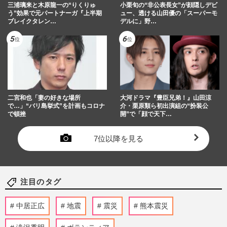
三浦璃来と木原龍一の“りくりゅ
小栗旬の“非公表長女”が顔隠しデビ
う”効果で元パートナーガ『上半期
ュー、透ける山田優の「スーパーモ
ブレイクタレン…
デルに」野…
二宮和也「妻の好きな場所
大河ドラマ『豊臣兄弟！』山田涼
で…」“バリ島挙式”を計画もコロナ
介・栗原類ら初出演組の“扮装公
で頓挫
開”で「顔で天下…
7位以降を見る
注目のタグ
中居正広
地震
震災
熊本震災