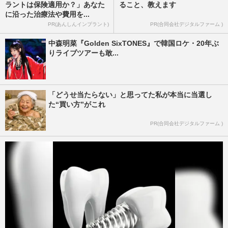
ラントは保険適用か？」あなた
ること、教えます
に沿った治療法や費用を...
PR(あんしんインプラント)
PR(合同会社デジタルファーム )
中森明菜『Golden SixTONES』で韓国ロケ・20年ぶ
りライブツアーも敢...
「どうせ当たらない」と思ってた私が本当に当選し
た“買い方”がこれ
PR(合同会社デジタルファーム )